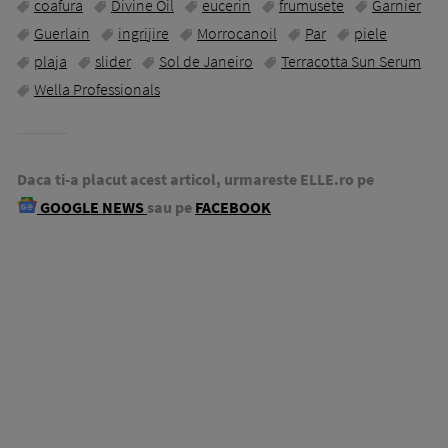
coafura
Divine Oil
eucerin
frumusete
Garnier
Guerlain
ingrijire
Morrocanoil
Par
piele
plaja
slider
Sol de Janeiro
Terracotta Sun Serum
Wella Professionals
Daca ti-a placut acest articol, urmareste ELLE.ro pe
GOOGLE NEWS
sau pe
FACEBOOK