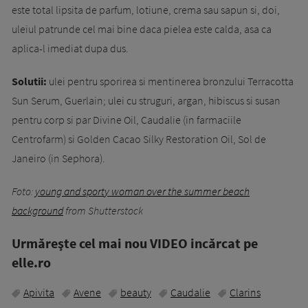
este total lipsita de parfum, lotiune, crema sau sapun si, doi,
uleiul patrunde cel mai bine daca pielea este calda, asa ca
aplica-l imediat dupa dus.
Solutii:
ulei pentru sporirea si mentinerea bronzului Terracotta
Sun Serum, Guerlain; ulei cu struguri, argan, hibiscus si susan
pentru corp si par Divine Oil, Caudalie (in farmaciile
Centrofarm) si Golden Cacao Silky Restoration Oil, Sol de
Janeiro (in Sephora).
Foto:
young and sporty woman over the summer beach
background
from Shutterstock
Urmăreşte cel mai nou VIDEO incărcat pe
elle.ro
Apivita
Avene
beauty
Caudalie
Clarins