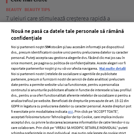
BEAUTY
BEAUTY TIPS
BE
țe
7 uleiuri care stimulează creșterea rapidă a
Ce
părului
de
Nouă ne pasă ca datele tale personale să rămână
confidențiale
Noi și partenerii noștri
594
stocăm și/sau accesăm informații pe dispozitivul
dvs., precum identificatorii cookie unici pentru prelucrarea datelor cu caracter
personal. Puteți accepta sau gestiona alegerile dvs. făcând clic mai jos sau în
orice moment, pe pagina cu politica de confidențialitate. Aceste alegeri vor fi
raportate partenerilor noștri și nu vă vor afecta navigarea.
Mai multe detalii
Noi si partenerii nostri (retelele de socializare si agentiile de publicitate
partenere, precum si furnizorii nostri de servicii de date analitice) prelucram
ELLE Style Awards
Termeni si conditii
date pentru a permite website-ului sa functioneze, pentru a personaliza
2024
continutul si anunturile publicitare afisate in functie de interesele si/sau profilul
Politica de
dvs., pentru a va oferi functionalitati aferente retelelor de socializare si pentru a
Despre ELLE
confidențialitate
analiza traficul pe website. Beneficiati de drepturile prevazute de art. 15-22 din
Romania
GDPR in legatura cu prelucrarea datelor cu caracter personal. Aceste drepturi pot
Politica de cookies
fi exercitate prin modalitatea indicata
aici
. Prin click pe “ACCEPT TOATE”,
Contact
Publicitate
acceptati folosirea tuturor Tehnologiilor de tip Cookie, care implica inclusiv
acceptul dvs. cu privire la stocarea/accesarea informatiilor de catre Vendor-ii cu
Abonamente
care colaboram. Prin click pe “VREAU SA MODIFIC SETARILE INDIVIDUAL” puteti
schimba preferintele in mod individual, mai putin cele legate de cookie strict