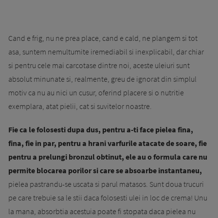
Cand e frig, nu ne prea place, cand e cald, ne plangem si tot
asa, suntem nemultumite iremediabil si inexplicabil, dar chiar
si pentru cele mai carcotase dintre noi, aceste uleiuri sunt
absolut minunate si, realmente, greu de ignorat din simplul
motiv ca nu au nici un cusur, oferind placere si o nutritie
exemplara, atat pielii, cat si suvitelor noastre.
Fie ca le folosesti dupa dus, pentru a-ti face pielea fina,
fina, fie in par, pentru a hrani varfurile atacate de soare, fie
pentru a prelungi bronzul obtinut, ele au o formula care nu
permite blocarea porilor si care se absoarbe instantaneu,
pielea pastrandu-se uscata si parul matasos. Sunt doua trucuri
pe care trebuie sa le stii daca folosesti ulei in loc de crema! Unu
la mana, absorbtia acestuia poate fi stopata daca pielea nu