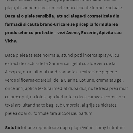
plaja, iti spunem care sunt cele mai eficiente formule actuale.
Daca ai o piele sensibila, atunci alege-ti cosmeticele din
farmacii si cauta brand-uri care se pricep la formularea
produselor cu protectie – vezi Avene, Eucerin, Apivita sau
Vichy.
Daca pielea ta este normala, atunci poti incerca spray-ul cu
extract de cactus de la Garnier sau gelul cu aloe vera de la
Aesop si, nu in ultimul rand, varianta cu extract de pepene
verde si floarea-soarelui, de la Clarins. Lotiune, crema sau gel,
orice ar fi, aplica textura imediat dupa dus, nu te freca prea mult
cu prosopul, nu folosi apa fierbinte si daca cumva ai comis-o si
te-ai ars, uitand sa te bagi sub umbrela, ai grija sa hidratezi
pielea doar cu formule fara alcool sau parfum.
Solutii:
lotiune reparatoare dupa plaja Avène; spray hidratant