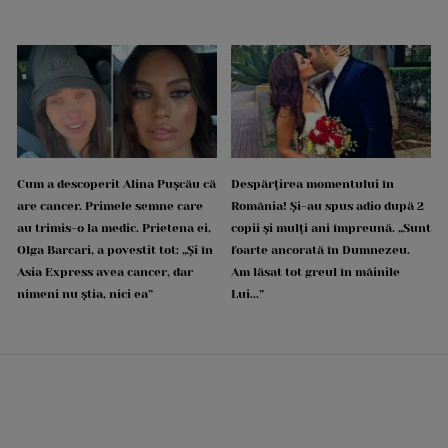
Cum a descoperit Alina Pușcău că
Despărțirea momentului în
are cancer. Primele semne care
România! Și-au spus adio după 2
au trimis-o la medic. Prietena ei,
copii și mulți ani împreună. „Sunt
Olga Barcari, a povestit tot: „Și în
foarte ancorată în Dumnezeu.
Asia Express avea cancer, dar
Am lăsat tot greul în mâinile
nimeni nu știa, nici ea”
Lui...”