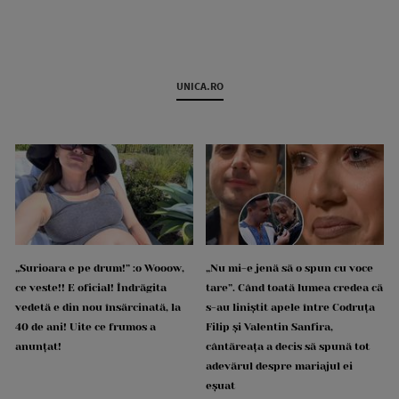
UNICA.RO
„Surioara e pe drum!” :o Wooow,
„Nu mi-e jenă să o spun cu voce
ce veste!! E oficial! Îndrăgita
tare”. Când toată lumea credea că
vedetă e din nou însărcinată, la
s-au liniștit apele între Codruța
40 de ani! Uite ce frumos a
Filip și Valentin Sanfira,
anunțat!
cântăreața a decis să spună tot
adevărul despre mariajul ei
eșuat