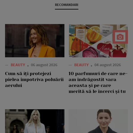
RECOMANDARI
—
BEAUTY
06 august 2026
—
BEAUTY
04 august 2026
Cum să îți protejezi
10 parfumuri de care ne-
pielea împotriva poluării
am îndrăgostit vara
aerului
aceasta și pe care
merită să le încerci și tu