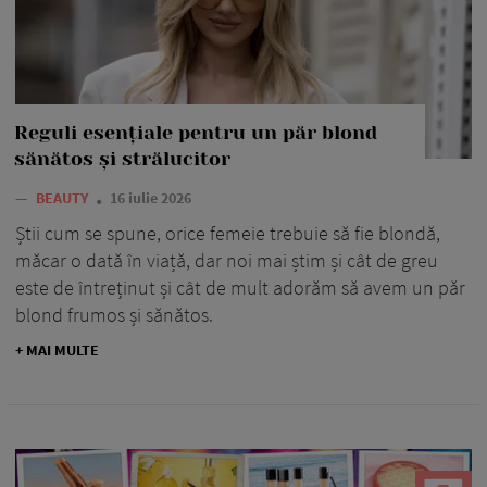
Reguli esențiale pentru un păr blond
sănătos și strălucitor
—
BEAUTY
16 iulie 2026
Știi cum se spune, orice femeie trebuie să fie blondă,
măcar o dată în viață, dar noi mai știm și cât de greu
este de întreținut și cât de mult adorăm să avem un păr
blond frumos și sănătos.
+ MAI MULTE