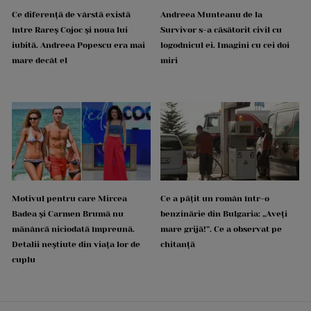
Ce diferență de vârstă există
Andreea Munteanu de la
între Rareș Cojoc și noua lui
Survivor s-a căsătorit civil cu
iubită. Andreea Popescu era mai
logodnicul ei. Imagini cu cei doi
mare decât el
miri
Motivul pentru care Mircea
Ce a pățit un român într-o
Badea și Carmen Brumă nu
benzinărie din Bulgaria: „Aveți
mănâncă niciodată împreună.
mare grijă!”. Ce a observat pe
Detalii neștiute din viața lor de
chitanță
cuplu