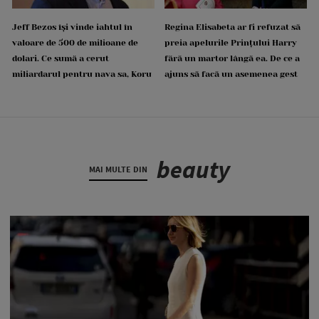
Jeff Bezos își vinde iahtul în
Regina Elisabeta ar fi refuzat să
valoare de 500 de milioane de
preia apelurile Prințului Harry
dolari. Ce sumă a cerut
fără un martor lângă ea. De ce a
miliardarul pentru nava sa, Koru
ajuns să facă un asemenea gest
beauty
MAI MULTE DIN