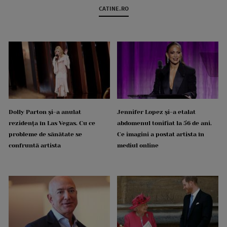
CATINE.RO
Dolly Parton și-a anulat
Jennifer Lopez și-a etalat
rezidența în Las Vegas. Cu ce
abdomenul tonifiat la 56 de ani.
probleme de sănătate se
Ce imagini a postat artista în
confruntă artista
mediul online