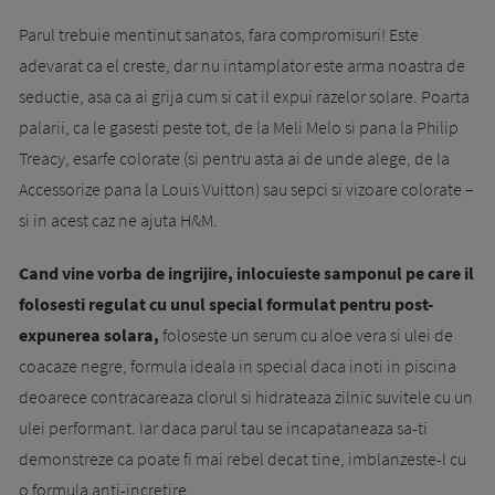
Parul trebuie mentinut sanatos, fara compromisuri! Este
adevarat ca el creste, dar nu intamplator este arma noastra de
seductie, asa ca ai grija cum si cat il expui razelor solare. Poarta
palarii, ca le gasesti peste tot, de la Meli Melo si pana la Philip
Treacy, esarfe colorate (si pentru asta ai de unde alege, de la
Accessorize pana la Louis Vuitton) sau sepci si vizoare colorate –
si in acest caz ne ajuta H&M.
Cand vine vorba de ingrijire, inlocuieste samponul pe care il
folosesti regulat cu unul special formulat pentru post-
expunerea solara,
foloseste un serum cu aloe vera si ulei de
coacaze negre, formula ideala in special daca inoti in piscina
deoarece contracareaza clorul si hidrateaza zilnic suvitele cu un
ulei performant. Iar daca parul tau se incapataneaza sa-ti
demonstreze ca poate fi mai rebel decat tine, imblanzeste-l cu
o formula anti-incretire.