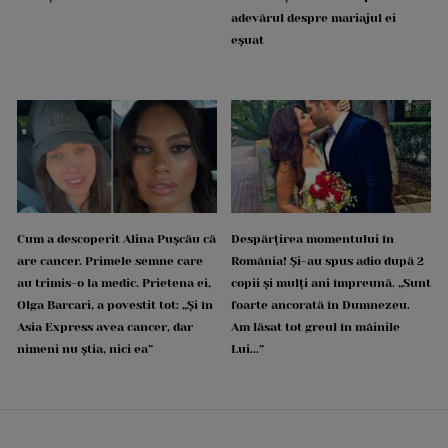
adevărul despre mariajul ei
eșuat
Cum a descoperit Alina Pușcău că
Despărțirea momentului în
are cancer. Primele semne care
România! Și-au spus adio după 2
au trimis-o la medic. Prietena ei,
copii și mulți ani împreună. „Sunt
Olga Barcari, a povestit tot: „Și în
foarte ancorată în Dumnezeu.
Asia Express avea cancer, dar
Am lăsat tot greul în mâinile
nimeni nu știa, nici ea”
Lui...”