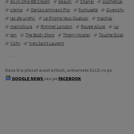
All-In-One BB Cream
beauty
Chanel
cosmetice
crema
Dercos Aminexil Pro
frumusete
Givenchy
lac de unghii
Le Prisme Yeux Quatuor
machiaj
manichiura
Rimmel London
Rouge Allure
ruj
ten
The Body Shop
Thierry Mugler
Touche Eclat
Vichy
Yves Saint Laurent
Daca ti-a placut acest articol, urmareste ELLE.ro pe
GOOGLE NEWS
sau pe
FACEBOOK