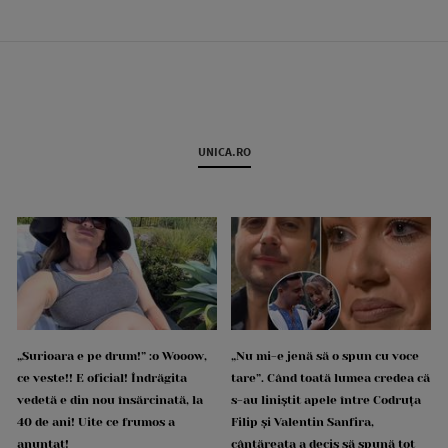
UNICA.RO
„Surioara e pe drum!” :o Wooow,
„Nu mi-e jenă să o spun cu voce
ce veste!! E oficial! Îndrăgita
tare”. Când toată lumea credea că
vedetă e din nou însărcinată, la
s-au liniștit apele între Codruța
40 de ani! Uite ce frumos a
Filip și Valentin Sanfira,
anunțat!
cântăreața a decis să spună tot