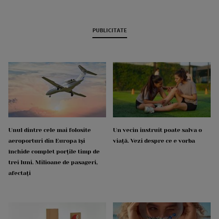
PUBLICITATE
Unul dintre cele mai folosite
Un vecin instruit poate salva o
aeroporturi din Europa își
viață. Vezi despre ce e vorba
închide complet porțile timp de
trei luni. Milioane de pasageri,
afectați