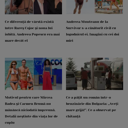
Ce diferență de vârstă există
Andreea Munteanu de la
între Rareș Cojoc și noua lui
Survivor s-a căsătorit civil cu
iubită. Andreea Popescu era mai
logodnicul ei. Imagini cu cei doi
mare decât el
miri
Motivul pentru care Mircea
Ce a pățit un român într-o
Badea și Carmen Brumă nu
benzinărie din Bulgaria: „Aveți
mănâncă niciodată împreună.
mare grijă!”. Ce a observat pe
Detalii neștiute din viața lor de
chitanță
cuplu