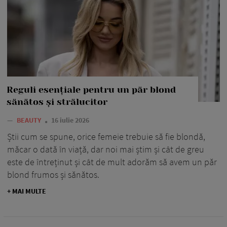
Reguli esențiale pentru un păr blond
sănătos și strălucitor
—
BEAUTY
16 iulie 2026
Știi cum se spune, orice femeie trebuie să fie blondă,
măcar o dată în viață, dar noi mai știm și cât de greu
este de întreținut și cât de mult adorăm să avem un păr
blond frumos și sănătos.
+ MAI MULTE