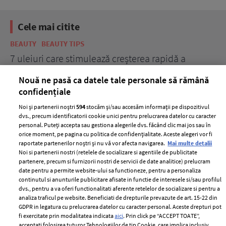
Cele mai citite
BEAUTY
BEAUTY TIPS
BE
țe
7 uleiuri care stimulează creșterea rapidă a
Ce
părului
de
Nouă ne pasă ca datele tale personale să rămână
confidențiale
Noi și partenerii noștri
594
stocăm și/sau accesăm informații pe dispozitivul
dvs., precum identificatorii cookie unici pentru prelucrarea datelor cu caracter
personal. Puteți accepta sau gestiona alegerile dvs. făcând clic mai jos sau în
orice moment, pe pagina cu politica de confidențialitate. Aceste alegeri vor fi
raportate partenerilor noștri și nu vă vor afecta navigarea.
Mai multe detalii
Noi si partenerii nostri (retelele de socializare si agentiile de publicitate
partenere, precum si furnizorii nostri de servicii de date analitice) prelucram
ELLE Style Awards
Termeni si conditii
date pentru a permite website-ului sa functioneze, pentru a personaliza
2024
continutul si anunturile publicitare afisate in functie de interesele si/sau profilul
Politica de
dvs., pentru a va oferi functionalitati aferente retelelor de socializare si pentru a
Despre ELLE
confidențialitate
analiza traficul pe website. Beneficiati de drepturile prevazute de art. 15-22 din
Romania
GDPR in legatura cu prelucrarea datelor cu caracter personal. Aceste drepturi pot
Politica de cookies
fi exercitate prin modalitatea indicata
aici
. Prin click pe “ACCEPT TOATE”,
Contact
Publicitate
acceptati folosirea tuturor Tehnologiilor de tip Cookie, care implica inclusiv