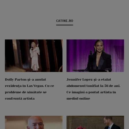
CATINE.RO
Dolly Parton și-a anulat
Jennifer Lopez și-a etalat
rezidența în Las Vegas. Cu ce
abdomenul tonifiat la 56 de ani.
probleme de sănătate se
Ce imagini a postat artista în
confruntă artista
mediul online