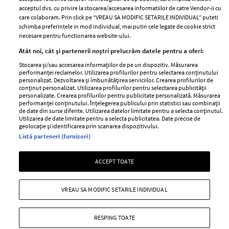
acceptul dvs. cu privire la stocarea/accesarea informatiilor de catre Vendor-ii cu
Abonamente
care colaboram. Prin click pe “VREAU SA MODIFIC SETARILE INDIVIDUAL” puteti
schimba preferintele in mod individual, mai putin cele legate de cookie strict
necesare pentru functionarea website-ului.
Stiri
Libertatea pentru
Atât noi, cât și partenerii noștri prelucrăm datele pentru a oferi:
femei
GSP
Stocarea și/sau accesarea informațiilor de pe un dispozitiv. Măsurarea
Viva
performanței reclamelor. Utilizarea profilurilor pentru selectarea conținutului
Unica
personalizat. Dezvoltarea și îmbunătățirea serviciilor. Crearea profilurilor de
Avantaje
conținut personalizat. Utilizarea profilurilor pentru selectarea publicității
Baby
personalizate. Crearea profilurilor pentru publicitate personalizată. Măsurarea
Retete practice
performanței conținutului. Înțelegerea publicului prin statistici sau combinații
Retete
de date din surse diferite. Utilizarea datelor limitate pentru a selecta conținutul.
Utilizarea de date limitate pentru a selecta publicitatea. Date precise de
geolocație și identificarea prin scanarea dispozitivului.
Pariază responsabil! Decizia ONJN nr. 821/25.09.2025.
Listă parteneri (furnizori)
Jocurile de noroc sunt interzise minorilor.
ACCEPT TOATE
Copyright © 2026 Ringier Romania SRL
VREAU SA MODIFIC SETARILE INDIVIDUAL
RESPING TOATE