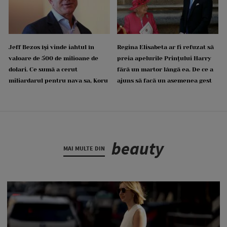
Jeff Bezos își vinde iahtul în
Regina Elisabeta ar fi refuzat să
valoare de 500 de milioane de
preia apelurile Prințului Harry
dolari. Ce sumă a cerut
fără un martor lângă ea. De ce a
miliardarul pentru nava sa, Koru
ajuns să facă un asemenea gest
beauty
MAI MULTE DIN