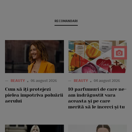
RECOMANDARI
—
BEAUTY
06 august 2026
—
BEAUTY
04 august 2026
Cum să îți protejezi
10 parfumuri de care ne-
pielea împotriva poluării
am îndrăgostit vara
aerului
aceasta și pe care
merită să le încerci și tu