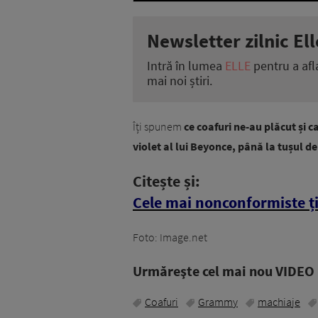
Newsletter zilnic Ell
Intră în lumea
ELLE
pentru a afl
mai noi știri.
Îți spunem
ce coafuri ne-au plăcut și c
violet al lui Beyonce, până la tușul de
Citește și:
Cele mai nonconformiste ț
Foto: Image.net
Urmăreşte cel mai nou VIDEO i
Coafuri
Grammy
machiaje