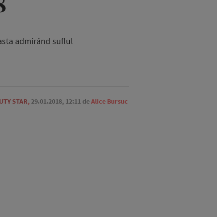
8
easta admirând suflul
UTY STAR
,
29.01.2018, 12:11
de
Alice Bursuc