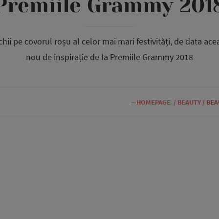
Premiile Grammy 201
hii pe covorul roșu al celor mai mari festivități, de data ac
nou de inspirație de la Premiile Grammy 2018
—
HOMEPAGE
/
BEAUTY
/
BEA