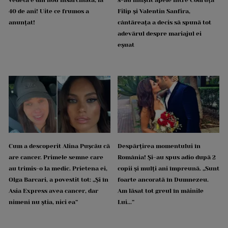
vedetă e din nou însărcinată, la
s-au liniștit apele între Codruța
40 de ani! Uite ce frumos a
Filip și Valentin Sanfira,
anunțat!
cântăreața a decis să spună tot
adevărul despre mariajul ei
eșuat
Cum a descoperit Alina Pușcău că
Despărțirea momentului în
are cancer. Primele semne care
România! Și-au spus adio după 2
au trimis-o la medic. Prietena ei,
copii și mulți ani împreună. „Sunt
Olga Barcari, a povestit tot: „Și în
foarte ancorată în Dumnezeu.
Asia Express avea cancer, dar
Am lăsat tot greul în mâinile
nimeni nu știa, nici ea”
Lui...”