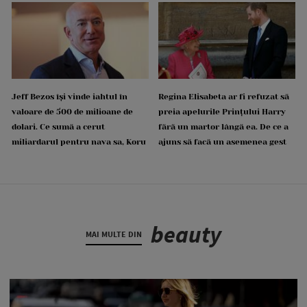
Jeff Bezos își vinde iahtul în
Regina Elisabeta ar fi refuzat să
valoare de 500 de milioane de
preia apelurile Prințului Harry
dolari. Ce sumă a cerut
fără un martor lângă ea. De ce a
miliardarul pentru nava sa, Koru
ajuns să facă un asemenea gest
beauty
MAI MULTE DIN