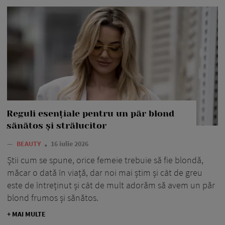
Reguli esențiale pentru un păr blond
sănătos și strălucitor
—
BEAUTY
16 iulie 2026
Știi cum se spune, orice femeie trebuie să fie blondă,
măcar o dată în viață, dar noi mai știm și cât de greu
este de întreținut și cât de mult adorăm să avem un păr
blond frumos și sănătos.
+ MAI MULTE