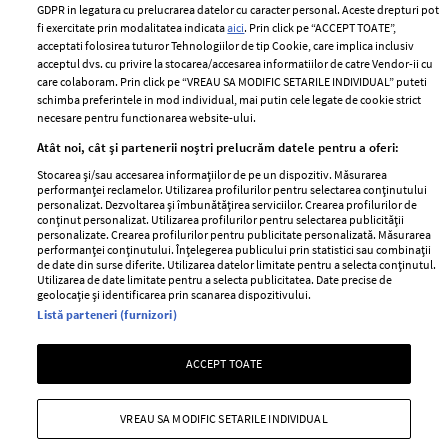
Romania
GDPR in legatura cu prelucrarea datelor cu caracter personal. Aceste drepturi pot
Politica de cookies
fi exercitate prin modalitatea indicata
aici
. Prin click pe “ACCEPT TOATE”,
Contact
Publicitate
acceptati folosirea tuturor Tehnologiilor de tip Cookie, care implica inclusiv
acceptul dvs. cu privire la stocarea/accesarea informatiilor de catre Vendor-ii cu
Abonamente
care colaboram. Prin click pe “VREAU SA MODIFIC SETARILE INDIVIDUAL” puteti
schimba preferintele in mod individual, mai putin cele legate de cookie strict
necesare pentru functionarea website-ului.
Stiri
Libertatea pentru
Atât noi, cât și partenerii noștri prelucrăm datele pentru a oferi:
femei
GSP
Stocarea și/sau accesarea informațiilor de pe un dispozitiv. Măsurarea
Viva
performanței reclamelor. Utilizarea profilurilor pentru selectarea conținutului
Unica
personalizat. Dezvoltarea și îmbunătățirea serviciilor. Crearea profilurilor de
Avantaje
conținut personalizat. Utilizarea profilurilor pentru selectarea publicității
Baby
personalizate. Crearea profilurilor pentru publicitate personalizată. Măsurarea
Retete practice
performanței conținutului. Înțelegerea publicului prin statistici sau combinații
Retete
de date din surse diferite. Utilizarea datelor limitate pentru a selecta conținutul.
Utilizarea de date limitate pentru a selecta publicitatea. Date precise de
geolocație și identificarea prin scanarea dispozitivului.
Pariază responsabil! Decizia ONJN nr. 821/25.09.2025.
Listă parteneri (furnizori)
Jocurile de noroc sunt interzise minorilor.
ACCEPT TOATE
Copyright © 2026 Ringier Romania SRL
VREAU SA MODIFIC SETARILE INDIVIDUAL