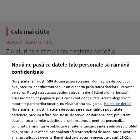
Cele mai citite
BEAUTY
BEAUTY TIPS
BE
țe
7 uleiuri care stimulează creșterea rapidă a
Ce
părului
de
Nouă ne pasă ca datele tale personale să rămână
confidențiale
Noi și partenerii noștri
594
stocăm și/sau accesăm informații pe dispozitivul
dvs., precum identificatorii cookie unici pentru prelucrarea datelor cu caracter
personal. Puteți accepta sau gestiona alegerile dvs. făcând clic mai jos sau în
orice moment, pe pagina cu politica de confidențialitate. Aceste alegeri vor fi
raportate partenerilor noștri și nu vă vor afecta navigarea.
Mai multe detalii
Noi si partenerii nostri (retelele de socializare si agentiile de publicitate
partenere, precum si furnizorii nostri de servicii de date analitice) prelucram
ELLE Style Awards
Termeni si conditii
date pentru a permite website-ului sa functioneze, pentru a personaliza
2024
continutul si anunturile publicitare afisate in functie de interesele si/sau profilul
Politica de
dvs., pentru a va oferi functionalitati aferente retelelor de socializare si pentru a
Despre ELLE
confidențialitate
analiza traficul pe website. Beneficiati de drepturile prevazute de art. 15-22 din