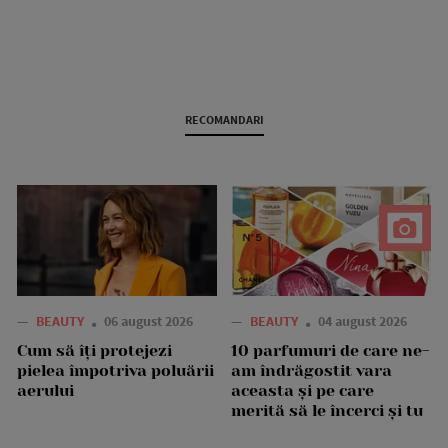
RECOMANDARI
—
BEAUTY
06 august 2026
—
BEAUTY
04 august 2026
Cum să îți protejezi
10 parfumuri de care ne-
pielea împotriva poluării
am îndrăgostit vara
aerului
aceasta și pe care
merită să le încerci și tu