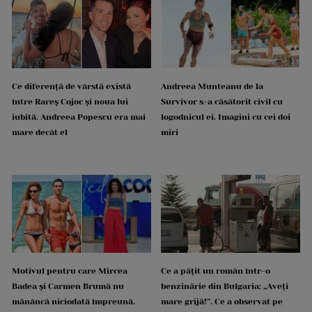
Ce diferență de vârstă există
Andreea Munteanu de la
între Rareș Cojoc și noua lui
Survivor s-a căsătorit civil cu
iubită. Andreea Popescu era mai
logodnicul ei. Imagini cu cei doi
mare decât el
miri
Motivul pentru care Mircea
Ce a pățit un român într-o
Badea și Carmen Brumă nu
benzinărie din Bulgaria: „Aveți
mănâncă niciodată împreună.
mare grijă!”. Ce a observat pe