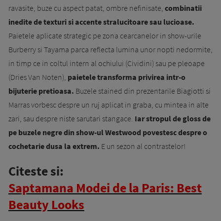
ravasite, buze cu aspect patat, ombre nefinisate,
combinatii
inedite de texturi si accente stralucitoare sau lucioase.
Paietele aplicate strategic pe zona cearcanelor in show-urile
Burberry si Tayama parca reflecta lumina unor nopti nedormite,
in timp ce in coltul intern al ochiului (Cividini) sau pe pleoape
(Dries Van Noten),
paietele transforma privirea intr-o
bijuterie pretioasa.
Buzele stained din prezentarile Biagiotti si
Marras vorbesc despre un ruj aplicat in graba, cu mintea in alte
zari, sau despre niste sarutari stangace.
Iar stropul de gloss de
pe buzele negre din show-ul Westwood povestesc despre o
cochetarie dusa la extrem.
E un sezon al contrastelor!
Citeste si:
Saptamana Modei de la Paris: Best
Beauty Looks