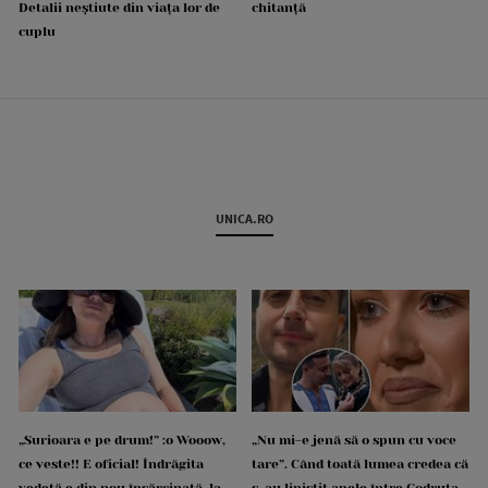
Detalii neștiute din viața lor de
chitanță
cuplu
UNICA.RO
„Surioara e pe drum!” :o Wooow,
„Nu mi-e jenă să o spun cu voce
ce veste!! E oficial! Îndrăgita
tare”. Când toată lumea credea că