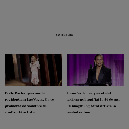
CATINE.RO
Dolly Parton și-a anulat
Jennifer Lopez și-a etalat
rezidența în Las Vegas. Cu ce
abdomenul tonifiat la 56 de ani.
probleme de sănătate se
Ce imagini a postat artista în
confruntă artista
mediul online