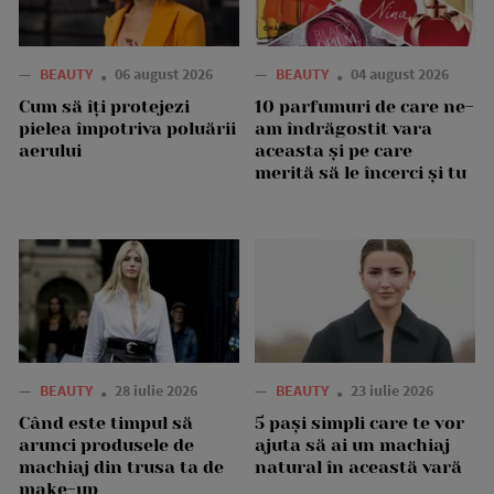
—
BEAUTY
06 august 2026
—
BEAUTY
04 august 2026
Cum să îți protejezi
10 parfumuri de care ne-
pielea împotriva poluării
am îndrăgostit vara
aerului
aceasta și pe care
merită să le încerci și tu
—
BEAUTY
28 iulie 2026
—
BEAUTY
23 iulie 2026
Când este timpul să
5 pași simpli care te vor
arunci produsele de
ajuta să ai un machiaj
machiaj din trusa ta de
natural în această vară
make-up