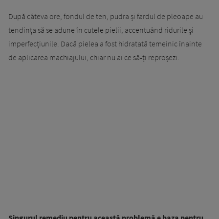
După câteva ore, fondul de ten, pudra și fardul de pleoape au
tendința să se adune în cutele pielii, accentuând ridurile și
imperfecțiunile. Dacă pielea a fost hidratată temeinic înainte
de aplicarea machiajului, chiar nu ai ce să-ți reproșezi.
Singurul remediu pentru această problemă e baza pentru