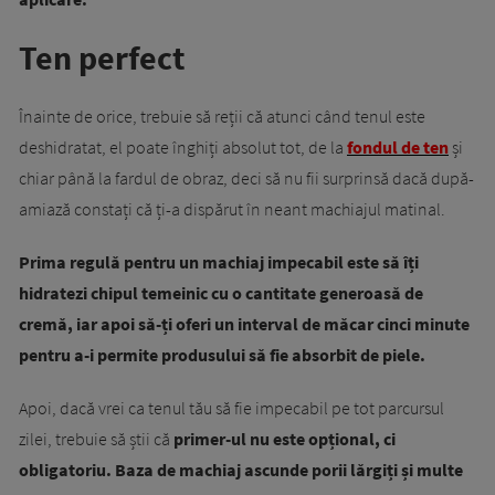
Ten perfect
Înainte de orice, trebuie să reții că atunci când tenul este
deshidratat, el poate înghiți absolut tot, de la
fondul de ten
și
chiar până la fardul de obraz, deci să nu fii surprinsă dacă după-
amiază constați că ți-a dispărut în neant machiajul matinal.
Prima regulă pentru un machiaj impecabil este să îți
hidratezi chipul temeinic cu o cantitate generoasă de
cremă, iar apoi să-ți oferi un interval de măcar cinci minute
pentru a-i permite produsului să fie absorbit de piele.
Apoi, dacă vrei ca tenul tău să fie impecabil pe tot parcursul
zilei, trebuie să știi că
primer-ul nu este opțional, ci
obligatoriu. Baza de machiaj ascunde porii lărgiți și multe