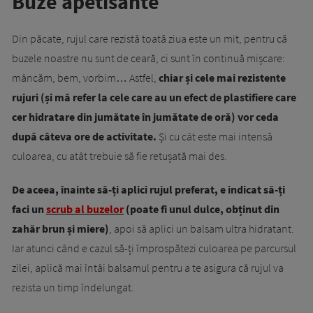
Buze apetisante
Din păcate, rujul care rezistă toată ziua este un mit, pentru că
buzele noastre nu sunt de ceară, ci sunt în continuă mișcare:
mâncăm, bem, vorbim… Astfel,
chiar și cele mai rezistente
rujuri (și mă refer la cele care au un efect de plastifiere care
cer hidratare din jumătate în jumătate de oră) vor ceda
după câteva ore de activitate.
Și cu cât este mai intensă
culoarea, cu atât trebuie să fie retușată mai des.
De aceea, înainte să-ți aplici rujul preferat, e indicat să-ți
faci un
scrub al buzelor
(poate fi unul dulce, obținut din
zahăr brun și miere)
, apoi să aplici un balsam ultra hidratant.
Iar atunci când e cazul să-ți împrospătezi culoarea pe parcursul
zilei, aplică mai întâi balsamul pentru a te asigura că rujul va
rezista un timp îndelungat.