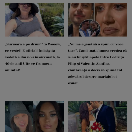
„Surioara e pe drum!” :o Wooow,
„Nu mi-e jenă să o spun cu voce
ce veste!! E oficial! Îndrăgita
tare”. Când toată lumea credea că
vedetă e din nou însărcinată, la
s-au liniștit apele între Codruța
40 de ani! Uite ce frumos a
Filip și Valentin Sanfira,
anunțat!
cântăreața a decis să spună tot
adevărul despre mariajul ei
eșuat