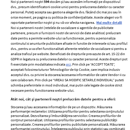
Noi și partenerii noștri
594
stocăm și/sau accesăm informații pe dispozitivul
dvs., precum identificatorii cookie unici pentru prelucrarea datelor cu caracter
personal. Puteți accepta sau gestiona alegerile dvs. făcând clic mai jos sau în
orice moment, pe pagina cu politica de confidențialitate. Aceste alegeri vor fi
raportate partenerilor noștri și nu vă vor afecta navigarea.
Mai multe detalii
Noi si partenerii nostri (retelele de socializare si agentiile de publicitate
partenere, precum si furnizorii nostri de servicii de date analitice) prelucram
ELLE Style Awards
Termeni si conditii
date pentru a permite website-ului sa functioneze, pentru a personaliza
2024
continutul si anunturile publicitare afisate in functie de interesele si/sau profilul
Politica de
dvs., pentru a va oferi functionalitati aferente retelelor de socializare si pentru a
Despre ELLE
confidențialitate
analiza traficul pe website. Beneficiati de drepturile prevazute de art. 15-22 din
Romania
GDPR in legatura cu prelucrarea datelor cu caracter personal. Aceste drepturi pot
Politica de cookies
fi exercitate prin modalitatea indicata
aici
. Prin click pe “ACCEPT TOATE”,
Contact
Publicitate
acceptati folosirea tuturor Tehnologiilor de tip Cookie, care implica inclusiv
acceptul dvs. cu privire la stocarea/accesarea informatiilor de catre Vendor-ii cu
Abonamente
care colaboram. Prin click pe “VREAU SA MODIFIC SETARILE INDIVIDUAL” puteti
schimba preferintele in mod individual, mai putin cele legate de cookie strict
necesare pentru functionarea website-ului.
Stiri
Libertatea pentru
Atât noi, cât și partenerii noștri prelucrăm datele pentru a oferi:
femei
GSP
Stocarea și/sau accesarea informațiilor de pe un dispozitiv. Măsurarea
Viva
performanței reclamelor. Utilizarea profilurilor pentru selectarea conținutului
Unica
personalizat. Dezvoltarea și îmbunătățirea serviciilor. Crearea profilurilor de
Avantaje
conținut personalizat. Utilizarea profilurilor pentru selectarea publicității
Baby
personalizate. Crearea profilurilor pentru publicitate personalizată. Măsurarea
Retete practice
performanței conținutului. Înțelegerea publicului prin statistici sau combinații