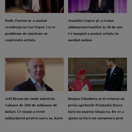
Dolly Parton și-a anulat
Jennifer Lopez și-a etalat
rezidența în Las Vegas. Cu ce
abdomenul tonifiat la 56 de ani.
probleme de sănătate se
Ce imagini a postat artista în
confruntă artista
mediul online
Jeff Bezos își vinde iahtul în
Regina Elisabeta ar fi refuzat să
valoare de 500 de milioane de
preia apelurile Prințului Harry
dolari. Ce sumă a cerut
fără un martor lângă ea. De ce a
miliardarul pentru nava sa, Koru
ajuns să facă un asemenea gest