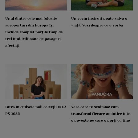
Unul dintre cele mai folosite
Un vecin instruit poate salva o
aeroporturi din Europa își
viață. Vezi despre ce e vorba
închide complet porțile timp de
trei luni. Milioane de pasageri,
afectați
Intră în culisele noii colecții IKEA
Vara care te schimbă: cum
PS 2026
transformi fiecare amintire într-
o poveste pe care o porți cu tine