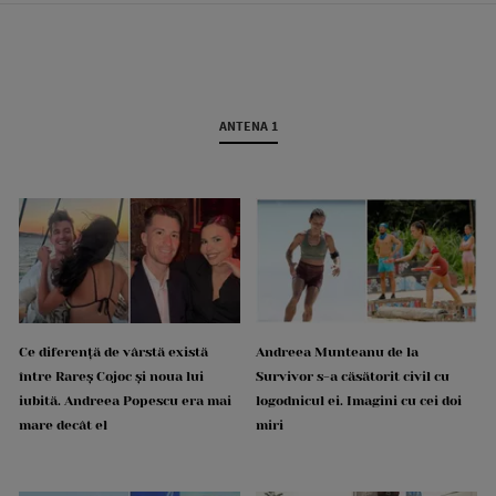
ANTENA 1
Ce diferență de vârstă există
Andreea Munteanu de la
între Rareș Cojoc și noua lui
Survivor s-a căsătorit civil cu
iubită. Andreea Popescu era mai
logodnicul ei. Imagini cu cei doi
mare decât el
miri