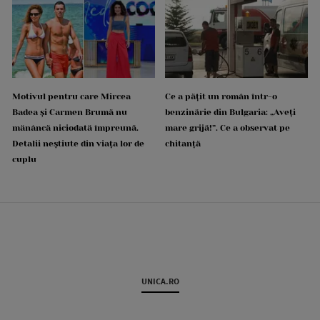
Motivul pentru care Mircea
Ce a pățit un român într-o
Badea și Carmen Brumă nu
benzinărie din Bulgaria: „Aveți
mănâncă niciodată împreună.
mare grijă!”. Ce a observat pe
Detalii neștiute din viața lor de
chitanță
cuplu
UNICA.RO