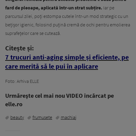
fard de pleoape, aplicată într-un strat subțire.
Iar pe
parcursul zilei, poți estompa cutele într-un mod strategic cu un
bețișor igienic, folosind puțină cremă de ochi pentru emolierea
suprafețelor care se cutează.
Citește și:
7 trucuri anti-aging simple și eficiente, pe
care merită să le pui în aplicare
Foto: Arhiva ELLE
Urmăreşte cel mai nou VIDEO incărcat pe
elle.ro
beauty
frumusete
machiaj