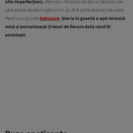
alte imperfecțiuni,
oferindu-i fondului de ten un teritoriu pe
care poate rezista liniștit ore în șir, fără să fie absorbit de piele.
Pentru un plus de
hidratare
,
ține la în geantă o apă termală
mică și pulverizează-ți tenul de fiecare dată când îți
amintești.