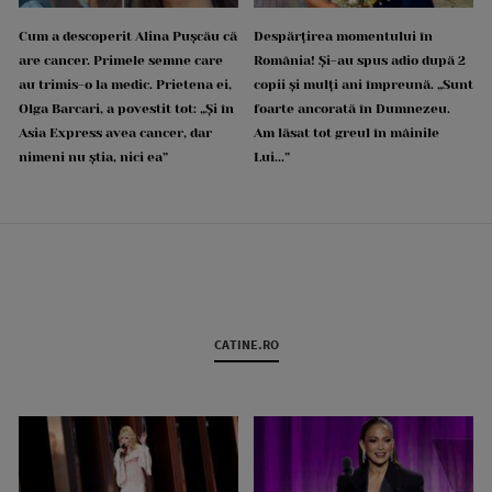
Cum a descoperit Alina Pușcău că
Despărțirea momentului în
are cancer. Primele semne care
România! Și-au spus adio după 2
au trimis-o la medic. Prietena ei,
copii și mulți ani împreună. „Sunt
Olga Barcari, a povestit tot: „Și în
foarte ancorată în Dumnezeu.
Asia Express avea cancer, dar
Am lăsat tot greul în mâinile
nimeni nu știa, nici ea”
Lui...”
CATINE.RO