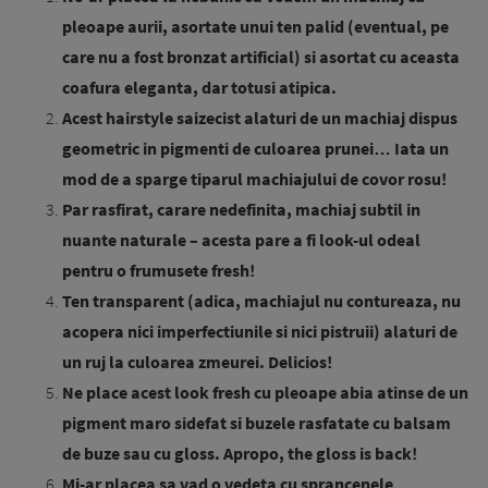
pleoape aurii, asortate unui ten palid (eventual, pe
care nu a fost bronzat artificial) si asortat cu aceasta
coafura eleganta, dar totusi atipica.
Acest hairstyle saizecist alaturi de un machiaj dispus
geometric in pigmenti de culoarea prunei… Iata un
mod de a sparge tiparul machiajului de covor rosu!
Par rasfirat, carare nedefinita, machiaj subtil in
nuante naturale – acesta pare a fi look-ul odeal
pentru o frumusete fresh!
Ten transparent (adica, machiajul nu contureaza, nu
acopera nici imperfectiunile si nici pistruii) alaturi de
un ruj la culoarea zmeurei. Delicios!
Ne place acest look fresh cu pleoape abia atinse de un
pigment maro sidefat si buzele rasfatate cu balsam
de buze sau cu gloss. Apropo, the gloss is back!
Mi-ar placea sa vad o vedeta cu sprancenele