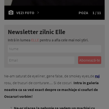
VEZI FOTO
POZA
1 / 11
Newsletter zilnic Elle
Intră în lumea
ELLE
pentru a afla cele mai noi știri.
Ne-am saturat de eyeliner, gene false, de smokey eyes,de
ruj
rosu, de trucuri de conturare… Si de cocuri.
Intra in galeria
noastra ca sa vezi exact despre ce machiaje si coafuri de
Oscaruri vorbim!
Ne-ar placea la nebunie sa vedem un machiaj cu