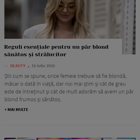
Reguli esențiale pentru un păr blond
sănătos și strălucitor
—
BEAUTY
16 iulie 2026
Știi cum se spune, orice femeie trebuie să fie blondă,
măcar o dată în viață, dar noi mai știm și cât de greu
este de întreținut și cât de mult adorăm să avem un păr
blond frumos și sănătos.
+ MAI MULTE