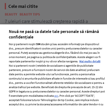
Cele mai citite
BEAUTY
BEAUTY TIPS
BE
țe
7 uleiuri care stimulează creșterea rapidă a
Ce
părului
de
Nouă ne pasă ca datele tale personale să rămână
confidențiale
Noi și partenerii noștri
594
stocăm și/sau accesăm informații pe dispozitivul
dvs., precum identificatorii cookie unici pentru prelucrarea datelor cu caracter
personal. Puteți accepta sau gestiona alegerile dvs. făcând clic mai jos sau în
orice moment, pe pagina cu politica de confidențialitate. Aceste alegeri vor fi
raportate partenerilor noștri și nu vă vor afecta navigarea.
Mai multe detalii
Noi si partenerii nostri (retelele de socializare si agentiile de publicitate
partenere, precum si furnizorii nostri de servicii de date analitice) prelucram
ELLE Style Awards
Termeni si conditii
date pentru a permite website-ului sa functioneze, pentru a personaliza
2024
continutul si anunturile publicitare afisate in functie de interesele si/sau profilul
Politica de
dvs., pentru a va oferi functionalitati aferente retelelor de socializare si pentru a
Despre ELLE
confidențialitate
analiza traficul pe website. Beneficiati de drepturile prevazute de art. 15-22 din
Romania
GDPR in legatura cu prelucrarea datelor cu caracter personal. Aceste drepturi pot
Politica de cookies
fi exercitate prin modalitatea indicata
aici
. Prin click pe “ACCEPT TOATE”,
Contact
Publicitate
acceptati folosirea tuturor Tehnologiilor de tip Cookie, care implica inclusiv
acceptul dvs. cu privire la stocarea/accesarea informatiilor de catre Vendor-ii cu
Abonamente