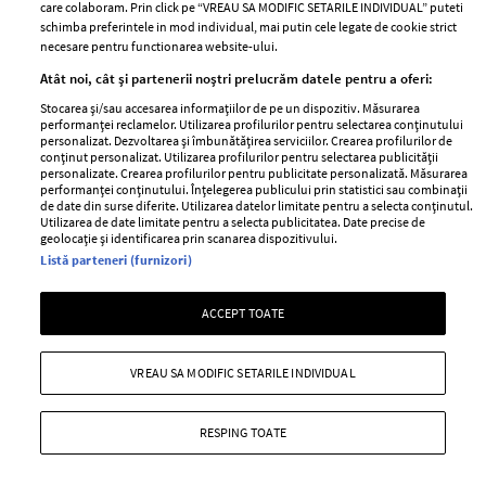
care colaboram. Prin click pe “VREAU SA MODIFIC SETARILE INDIVIDUAL” puteti
schimba preferintele in mod individual, mai putin cele legate de cookie strict
necesare pentru functionarea website-ului.
Stiri
Libertatea pentru
Atât noi, cât și partenerii noștri prelucrăm datele pentru a oferi:
femei
GSP
Stocarea și/sau accesarea informațiilor de pe un dispozitiv. Măsurarea
Viva
performanței reclamelor. Utilizarea profilurilor pentru selectarea conținutului
Unica
personalizat. Dezvoltarea și îmbunătățirea serviciilor. Crearea profilurilor de
Avantaje
conținut personalizat. Utilizarea profilurilor pentru selectarea publicității
Baby
personalizate. Crearea profilurilor pentru publicitate personalizată. Măsurarea
Retete practice
performanței conținutului. Înțelegerea publicului prin statistici sau combinații
Retete
de date din surse diferite. Utilizarea datelor limitate pentru a selecta conținutul.
Utilizarea de date limitate pentru a selecta publicitatea. Date precise de
geolocație și identificarea prin scanarea dispozitivului.
Pariază responsabil! Decizia ONJN nr. 821/25.09.2025.
Listă parteneri (furnizori)
Jocurile de noroc sunt interzise minorilor.
ACCEPT TOATE
Copyright © 2026 Ringier Romania SRL
VREAU SA MODIFIC SETARILE INDIVIDUAL
RESPING TOATE