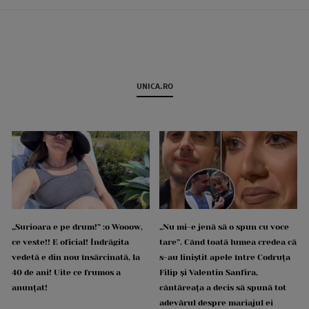
UNICA.RO
„Surioara e pe drum!” :o Wooow,
„Nu mi-e jenă să o spun cu voce
ce veste!! E oficial! Îndrăgita
tare”. Când toată lumea credea că
vedetă e din nou însărcinată, la
s-au liniștit apele între Codruța
40 de ani! Uite ce frumos a
Filip și Valentin Sanfira,
anunțat!
cântăreața a decis să spună tot
adevărul despre mariajul ei