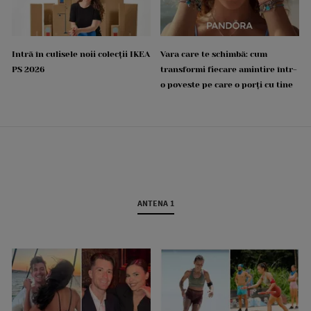
Intră în culisele noii colecții IKEA
Vara care te schimbă: cum
PS 2026
transformi fiecare amintire într-
o poveste pe care o porți cu tine
ANTENA 1