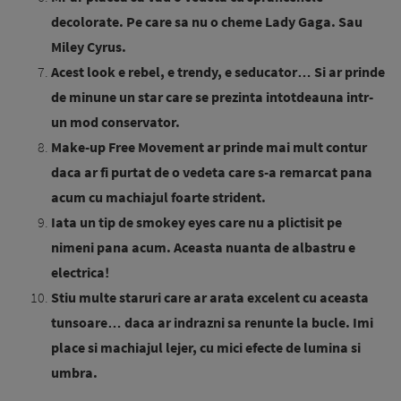
decolorate. Pe care sa nu o cheme Lady Gaga. Sau
Miley Cyrus.
Acest look e rebel, e trendy, e seducator… Si ar prinde
de minune un star care se prezinta intotdeauna intr-
un mod conservator.
Make-up Free Movement ar prinde mai mult contur
daca ar fi purtat de o vedeta care s-a remarcat pana
acum cu machiajul foarte strident.
Iata un tip de smokey eyes care nu a plictisit pe
nimeni pana acum. Aceasta nuanta de albastru e
electrica!
Stiu multe staruri care ar arata excelent cu aceasta
tunsoare… daca ar indrazni sa renunte la bucle. Imi
place si machiajul lejer, cu mici efecte de lumina si
umbra.