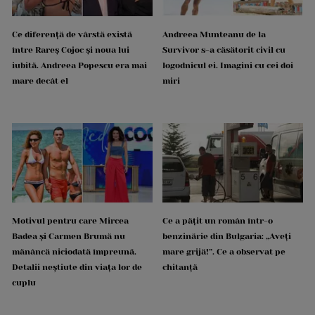
Ce diferență de vârstă există
Andreea Munteanu de la
între Rareș Cojoc și noua lui
Survivor s-a căsătorit civil cu
iubită. Andreea Popescu era mai
logodnicul ei. Imagini cu cei doi
mare decât el
miri
Motivul pentru care Mircea
Ce a pățit un român într-o
Badea și Carmen Brumă nu
benzinărie din Bulgaria: „Aveți
mănâncă niciodată împreună.
mare grijă!”. Ce a observat pe
Detalii neștiute din viața lor de
chitanță
cuplu