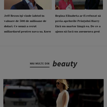
Jeff Bezos își vinde iahtul în
Regina Elisabeta ar fi refuzat să
valoare de 500 de milioane de
preia apelurile Prințului Harry
dolari. Ce sumă a cerut
fără un martor lângă ea. De ce a
miliardarul pentru nava sa, Koru
ajuns să facă un asemenea gest
beauty
MAI MULTE DIN