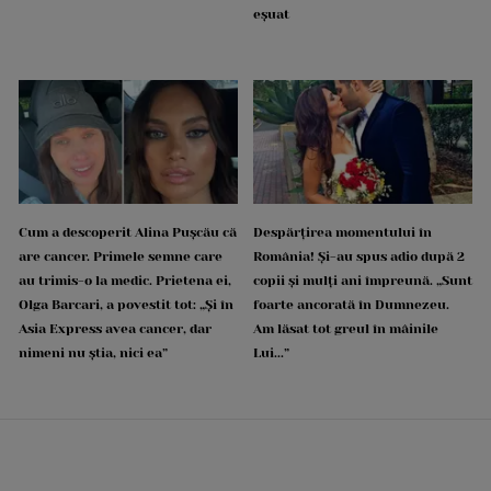
eșuat
Cum a descoperit Alina Pușcău că
Despărțirea momentului în
are cancer. Primele semne care
România! Și-au spus adio după 2
au trimis-o la medic. Prietena ei,
copii și mulți ani împreună. „Sunt
Olga Barcari, a povestit tot: „Și în
foarte ancorată în Dumnezeu.
Asia Express avea cancer, dar
Am lăsat tot greul în mâinile
nimeni nu știa, nici ea”
Lui...”