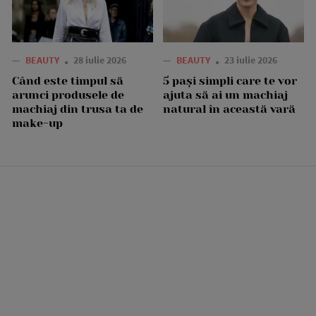
—
BEAUTY
28 iulie 2026
—
BEAUTY
23 iulie 2026
Când este timpul să
5 pași simpli care te vor
arunci produsele de
ajuta să ai un machiaj
machiaj din trusa ta de
natural în această vară
make-up