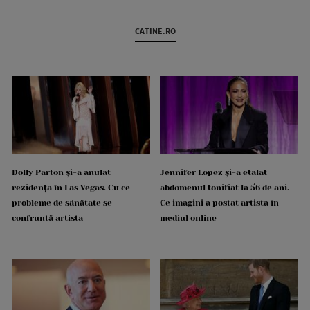
CATINE.RO
Dolly Parton și-a anulat
Jennifer Lopez și-a etalat
rezidența în Las Vegas. Cu ce
abdomenul tonifiat la 56 de ani.
probleme de sănătate se
Ce imagini a postat artista în
confruntă artista
mediul online