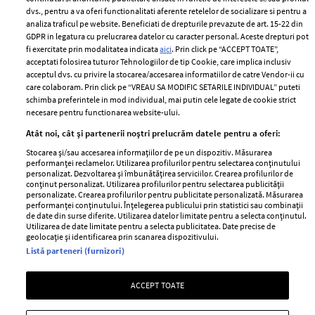
Politica de
dvs., pentru a va oferi functionalitati aferente retelelor de socializare si pentru a
Despre ELLE
confidențialitate
analiza traficul pe website. Beneficiati de drepturile prevazute de art. 15-22 din
Romania
GDPR in legatura cu prelucrarea datelor cu caracter personal. Aceste drepturi pot
Politica de cookies
fi exercitate prin modalitatea indicata
aici
. Prin click pe “ACCEPT TOATE”,
Contact
Publicitate
acceptati folosirea tuturor Tehnologiilor de tip Cookie, care implica inclusiv
acceptul dvs. cu privire la stocarea/accesarea informatiilor de catre Vendor-ii cu
Abonamente
care colaboram. Prin click pe “VREAU SA MODIFIC SETARILE INDIVIDUAL” puteti
schimba preferintele in mod individual, mai putin cele legate de cookie strict
necesare pentru functionarea website-ului.
Stiri
Libertatea pentru
Atât noi, cât și partenerii noștri prelucrăm datele pentru a oferi:
femei
GSP
Stocarea și/sau accesarea informațiilor de pe un dispozitiv. Măsurarea
Viva
performanței reclamelor. Utilizarea profilurilor pentru selectarea conținutului
Unica
personalizat. Dezvoltarea și îmbunătățirea serviciilor. Crearea profilurilor de
Avantaje
conținut personalizat. Utilizarea profilurilor pentru selectarea publicității
Baby
personalizate. Crearea profilurilor pentru publicitate personalizată. Măsurarea
Retete practice
performanței conținutului. Înțelegerea publicului prin statistici sau combinații
Retete
de date din surse diferite. Utilizarea datelor limitate pentru a selecta conținutul.
Utilizarea de date limitate pentru a selecta publicitatea. Date precise de
geolocație și identificarea prin scanarea dispozitivului.
Pariază responsabil! Decizia ONJN nr. 821/25.09.2025.
Listă parteneri (furnizori)
Jocurile de noroc sunt interzise minorilor.
ACCEPT TOATE
Copyright © 2026 Ringier Romania SRL