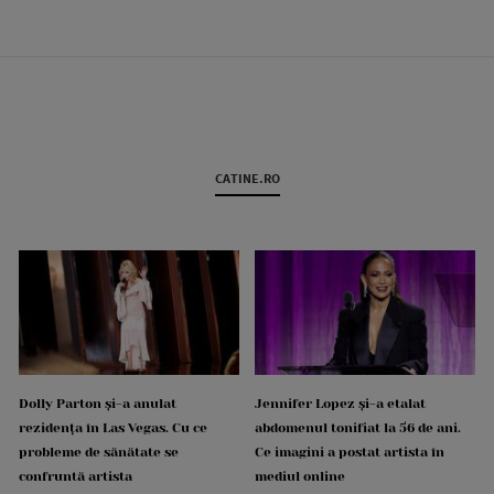
CATINE.RO
Dolly Parton și-a anulat
Jennifer Lopez și-a etalat
rezidența în Las Vegas. Cu ce
abdomenul tonifiat la 56 de ani.
probleme de sănătate se
Ce imagini a postat artista în
confruntă artista
mediul online