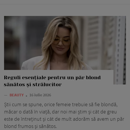
Reguli esențiale pentru un păr blond
sănătos și strălucitor
—
BEAUTY
16 iulie 2026
Știi cum se spune, orice femeie trebuie să fie blondă,
măcar o dată în viață, dar noi mai știm și cât de greu
este de întreținut și cât de mult adorăm să avem un păr
blond frumos și sănătos.