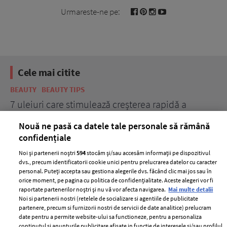
Urmareste-ne pe:
Cele mai citite
BEAUTY
BEAUTY TIPS
BE
țe
7 uleiuri care stimulează creșterea rapidă a
Ce
părului
de
Nouă ne pasă ca datele tale personale să rămână
confidențiale
Noi și partenerii noștri
594
stocăm și/sau accesăm informații pe dispozitivul
dvs., precum identificatorii cookie unici pentru prelucrarea datelor cu caracter
personal. Puteți accepta sau gestiona alegerile dvs. făcând clic mai jos sau în
orice moment, pe pagina cu politica de confidențialitate. Aceste alegeri vor fi
raportate partenerilor noștri și nu vă vor afecta navigarea.
Mai multe detalii
Noi si partenerii nostri (retelele de socializare si agentiile de publicitate
partenere, precum si furnizorii nostri de servicii de date analitice) prelucram
ELLE Style Awards
Termeni si conditii
date pentru a permite website-ului sa functioneze, pentru a personaliza
2024
continutul si anunturile publicitare afisate in functie de interesele si/sau profilul