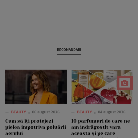
RECOMANDARI
—
BEAUTY
06 august 2026
—
BEAUTY
04 august 2026
Cum să îți protejezi
10 parfumuri de care ne-
pielea împotriva poluării
am îndrăgostit vara
aerului
aceasta și pe care