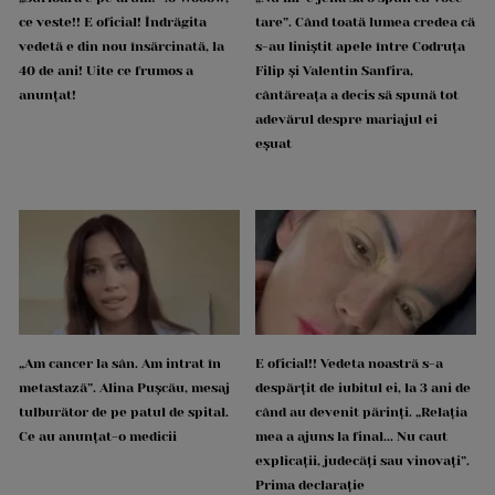
ce veste!! E oficial! Îndrăgita
tare”. Când toată lumea credea că
vedetă e din nou însărcinată, la
s-au liniștit apele între Codruța
40 de ani! Uite ce frumos a
Filip și Valentin Sanfira,
anunțat!
cântăreața a decis să spună tot
adevărul despre mariajul ei
eșuat
„Am cancer la sân. Am intrat în
E oficial!! Vedeta noastră s-a
metastază”. Alina Pușcău, mesaj
despărțit de iubitul ei, la 3 ani de
tulburător de pe patul de spital.
când au devenit părinți. „Relația
Ce au anunțat-o medicii
mea a ajuns la final... Nu caut
explicații, judecăți sau vinovați”.
Prima declarație