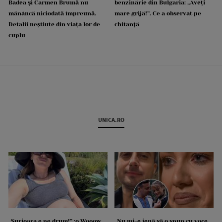
Badea și Carmen Brumă nu
benzinărie din Bulgaria: „Aveți
mănâncă niciodată împreună.
mare grijă!”. Ce a observat pe
Detalii neștiute din viața lor de
chitanță
cuplu
UNICA.RO
„Surioara e pe drum!” :o Wooow,
„Nu mi-e jenă să o spun cu voce