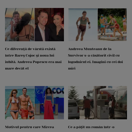
Ce diferență de vârstă există
Andreea Munteanu de la
între Rareș Cojoc și noua lui
Survivor s-a căsătorit civil cu
iubită. Andreea Popescu era mai
logodnicul ei. Imagini cu cei doi
mare decât el
miri
Motivul pentru care Mircea
Ce a pățit un român într-o