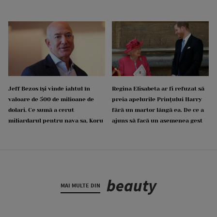
Jeff Bezos își vinde iahtul în
Regina Elisabeta ar fi refuzat să
valoare de 500 de milioane de
preia apelurile Prințului Harry
dolari. Ce sumă a cerut
fără un martor lângă ea. De ce a
miliardarul pentru nava sa, Koru
ajuns să facă un asemenea gest
beauty
MAI MULTE DIN