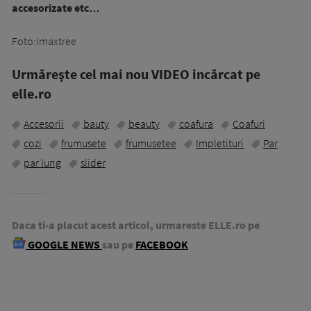
accesorizate etc…
Foto:Imaxtree
Urmăreşte cel mai nou VIDEO incărcat pe
elle.ro
Accesorii
bauty
beauty
coafura
Coafuri
cozi
frumusete
frumusetee
Impletituri
Par
par lung
slider
Daca ti-a placut acest articol, urmareste ELLE.ro pe
GOOGLE NEWS
sau pe
FACEBOOK