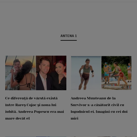
ANTENA 1
Ce diferență de vârstă există
Andreea Munteanu de la
între Rareș Cojoc și noua lui
Survivor s-a căsătorit civil cu
iubită. Andreea Popescu era mai
logodnicul ei. Imagini cu cei doi
mare decât el
miri