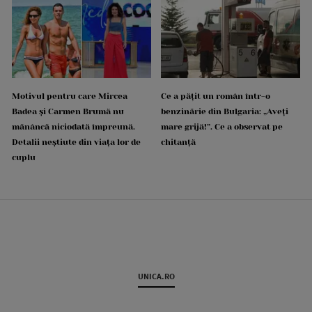
Motivul pentru care Mircea
Ce a pățit un român într-o
Badea și Carmen Brumă nu
benzinărie din Bulgaria: „Aveți
mănâncă niciodată împreună.
mare grijă!”. Ce a observat pe
Detalii neștiute din viața lor de
chitanță
cuplu
UNICA.RO