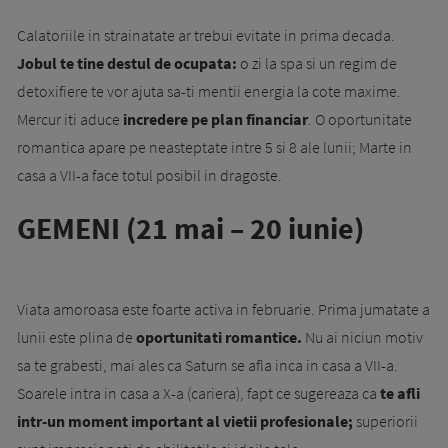
Calatoriile in strainatate ar trebui evitate in prima decada.
Jobul te tine destul de ocupata:
o zi la spa si un regim de
detoxifiere te vor ajuta sa-ti mentii energia la cote maxime.
Mercur iti aduce
incredere pe plan financiar
. O oportunitate
romantica apare pe neasteptate intre 5 si 8 ale lunii; Marte in
casa a VII-a face totul posibil in dragoste.
GEMENI (21 mai – 20 iunie)
Viata amoroasa este foarte activa in februarie. Prima jumatate a
lunii este plina de
oportunitati romantice.
Nu ai niciun motiv
sa te grabesti, mai ales ca Saturn se afla inca in casa a VII-a.
Soarele intra in casa a X-a (cariera), fapt ce sugereaza ca
te afli
intr-un moment important al vietii profesionale;
superiorii