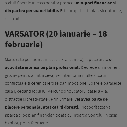
stabil! Soarele in casa banilor prezice
un suport financiar si
din partea persoanei iubite.
Este timpul sa-ti platesti datoriile,
daca ai!
VARSATOR (20 ianuarie – 18
februarie)
Marte este pozitionat in casa a X-a (cariera), fapt ce arata
o
activitate intensa pe plan profesional.
Desi este un moment
grozav pentru a initia ceva, vei intampina multe situatii
conflictuale si cereri care ti se par imposibile. Soarele paraseste
casa I, cedand locul lui Mercur (conducatorul casei a V-a,
distractie si creativitate). Prin urmare, v
ei avea parte de
placere personala, atat cat iti doresti.
Prosperitatea va
aparea si pe plan financiar, odata cu intrarea Soarelui in casa
banilor, pe 19 februarie.