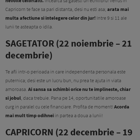
nevoile celorlalti.
Incearca sa gasesti un echilibru! Venus in
Capricorn te face sa pari distanta, desi nu esti asa;
arata mai
multa afectiune si intelegere celor din jur!
Intre 9 si 11 ale
lunii te asteapta o idila.
SAGETATOR (22 noiembrie – 21
decembrie)
Te afli intr-o perioada in care independenta personala este
puternica; desi este un lucru bun, nu prea te ajuta in viata
amoroasa.
Ai sansa sa schimbi orice nu te implineste, chiar
si jobul
, daca trebuie. Pana pe 14, oportunitatile amoroase
curg in paralel cu cele financiare. Profita de moment!
Acorda
mai mult timp odihnei
in partea a doua a lunii!
CAPRICORN (22 decembrie – 19