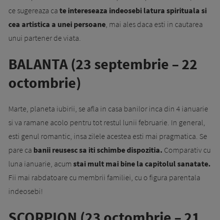
ce sugereaza ca
te intereseaza indeosebi latura spirituala si
cea artistica a unei persoane
, mai ales daca esti in cautarea
unui partener de viata.
BALANTA (23 septembrie – 22
octombrie)
Marte, planeta iubirii, se afla in casa banilor inca din 4 ianuarie
si va ramane acolo pentru tot restul lunii februarie. In general,
esti genul romantic, insa zilele acestea esti mai pragmatica. Se
pare ca
banii reusesc sa iti schimbe dispozitia.
Comparativ cu
luna ianuarie, acum
stai mult mai bine la capitolul sanatate.
Fii mai rabdatoare cu membrii familiei, cu o figura parentala
indeosebi!
SCORPION (23 octombrie – 21