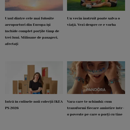
Unul dintre cele mai folosite
Un vecin instruit poate salva o
aeroporturi din Europa își
viață. Vezi despre ce e vorba
închide complet porțile timp de
trei luni. Milioane de pasageri,
afectați
Intră în culisele noii colecții IKEA
Vara care te schimbă: cum
PS 2026
transformi fiecare amintire într-
o poveste pe care o porți cu tine