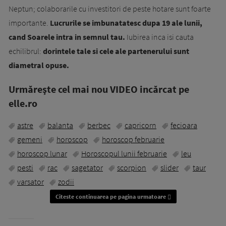
Neptun; colaborarile cu investitori de peste hotare sunt foarte
importante.
Lucrurile se imbunatatesc dupa 19 ale lunii,
cand Soarele intra in semnul tau.
Iubirea inca isi cauta
echilibrul:
dorintele tale si cele ale partenerului sunt
diametral opuse.
Urmăreşte cel mai nou VIDEO incărcat pe
elle.ro
astre
balanta
berbec
capricorn
fecioara
gemeni
horoscop
horoscop februarie
horoscop lunar
Horoscopul lunii februarie
leu
pesti
rac
sagetator
scorpion
slider
taur
varsator
zodii
Citeste continuarea pe pagina urmatoare