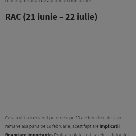
sunt impresionati de abilitatile si ideile tale.
RAC (21 iunie – 22 iulie)
Casa a VIII-a a devenit puternica pe 20 ale lunii trecute si va
ramane asa pana pe 19 februarie; acest fapt are
implicatii
financiare importante.
Profita si plateste-ti taxele si datoriile!