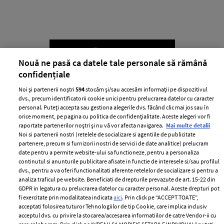
ABONEAZĂ-TE LA NEWSLETTER
Nouă ne pasă ca datele tale personale să rămână
confidențiale
Urmareste-ne pe:
Noi și partenerii noștri
594
stocăm și/sau accesăm informații pe dispozitivul
dvs., precum identificatorii cookie unici pentru prelucrarea datelor cu caracter
personal. Puteți accepta sau gestiona alegerile dvs. făcând clic mai jos sau în
orice moment, pe pagina cu politica de confidențialitate. Aceste alegeri vor fi
raportate partenerilor noștri și nu vă vor afecta navigarea.
Mai multe detalii
Noi si partenerii nostri (retelele de socializare si agentiile de publicitate
partenere, precum si furnizorii nostri de servicii de date analitice) prelucram
Cele mai citite
date pentru a permite website-ului sa functioneze, pentru a personaliza
continutul si anunturile publicitare afisate in functie de interesele si/sau profilul
BEAUTY
BEAUTY TIPS
BE
dvs., pentru a va oferi functionalitati aferente retelelor de socializare si pentru a
țe
7 uleiuri care stimulează creșterea rapidă a
Ce
analiza traficul pe website. Beneficiati de drepturile prevazute de art. 15-22 din
GDPR in legatura cu prelucrarea datelor cu caracter personal. Aceste drepturi pot
părului
de
fi exercitate prin modalitatea indicata
aici
. Prin click pe “ACCEPT TOATE”,
acceptati folosirea tuturor Tehnologiilor de tip Cookie, care implica inclusiv
acceptul dvs. cu privire la stocarea/accesarea informatiilor de catre Vendor-ii cu