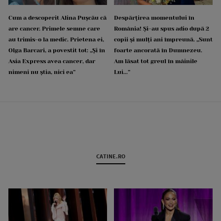
Cum a descoperit Alina Pușcău că
Despărțirea momentului în
are cancer. Primele semne care
România! Și-au spus adio după 2
au trimis-o la medic. Prietena ei,
copii și mulți ani împreună. „Sunt
Olga Barcari, a povestit tot: „Și în
foarte ancorată în Dumnezeu.
Asia Express avea cancer, dar
Am lăsat tot greul în mâinile
nimeni nu știa, nici ea”
Lui...”
CATINE.RO