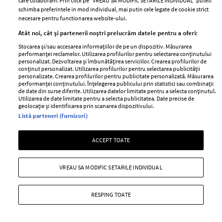
care colaboram. Prin click pe “VREAU SA MODIFIC SETARILE INDIVIDUAL” puteti
schimba preferintele in mod individual, mai putin cele legate de cookie strict
necesare pentru functionarea website-ului.
Atât noi, cât și partenerii noștri prelucrăm datele pentru a oferi:
Stocarea și/sau accesarea informațiilor de pe un dispozitiv. Măsurarea
performanței reclamelor. Utilizarea profilurilor pentru selectarea conținutului
personalizat. Dezvoltarea și îmbunătățirea serviciilor. Crearea profilurilor de
ELLE Style Awards
Termeni si conditii
conținut personalizat. Utilizarea profilurilor pentru selectarea publicității
2024
personalizate. Crearea profilurilor pentru publicitate personalizată. Măsurarea
Politica de
performanței conținutului. Înțelegerea publicului prin statistici sau combinații
Despre ELLE
confidențialitate
de date din surse diferite. Utilizarea datelor limitate pentru a selecta conținutul.
Utilizarea de date limitate pentru a selecta publicitatea. Date precise de
Romania
Politica de cookies
geolocație și identificarea prin scanarea dispozitivului.
Contact
Listă parteneri (furnizori)
Publicitate
Abonamente
ACCEPT TOATE
Stiri
Libertatea pentru
VREAU SA MODIFIC SETARILE INDIVIDUAL
femei
GSP
Viva
Unica
RESPING TOATE
Avantaje
Baby
Retete practice