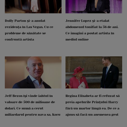
Dolly Parton și-a anulat
Jennifer Lopez și-a etalat
rezidența în Las Vegas. Cu ce
abdomenul tonifiat la 56 de ani.
probleme de sănătate se
Ce imagini a postat artista în
confruntă artista
mediul online
Jeff Bezos își vinde iahtul în
Regina Elisabeta ar fi refuzat să
valoare de 500 de milioane de
preia apelurile Prințului Harry
dolari. Ce sumă a cerut
fără un martor lângă ea. De ce a
miliardarul pentru nava sa, Koru
ajuns să facă un asemenea gest