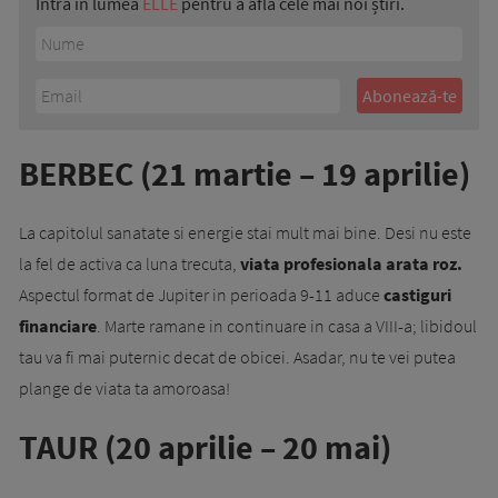
Intră în lumea
ELLE
pentru a afla cele mai noi știri.
BERBEC (21 martie – 19 aprilie)
La capitolul sanatate si energie stai mult mai bine. Desi nu este
la fel de activa ca luna trecuta,
viata profesionala arata roz.
Aspectul format de Jupiter in perioada 9-11 aduce
castiguri
financiare
. Marte ramane in continuare in casa a VIII-a; libidoul
tau va fi mai puternic decat de obicei. Asadar, nu te vei putea
plange de viata ta amoroasa!
TAUR (20 aprilie – 20 mai)