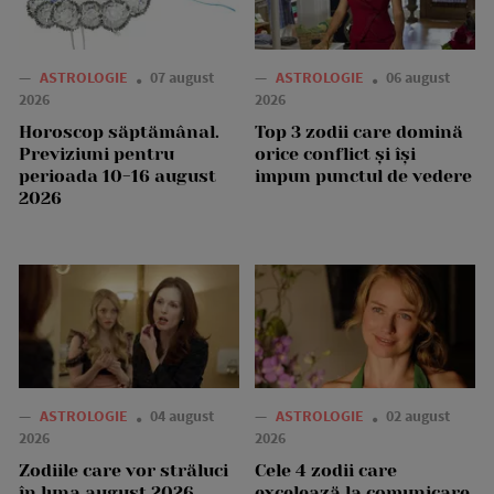
—
ASTROLOGIE
07 august
—
ASTROLOGIE
06 august
2026
2026
Horoscop săptămânal.
Top 3 zodii care domină
Previziuni pentru
orice conflict și își
perioada 10-16 august
impun punctul de vedere
2026
—
ASTROLOGIE
04 august
—
ASTROLOGIE
02 august
2026
2026
Zodiile care vor străluci
Cele 4 zodii care
în luna august 2026
excelează la comunicare