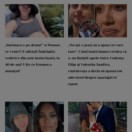
„Surioara e pe drum!” :o Wooow,
„Nu mi-e jenă să o spun cu voce
ce veste!! E oficial! Îndrăgita
tare”. Când toată lumea credea că
vedetă e din nou însărcinată, la
s-au liniștit apele între Codruța
40 de ani! Uite ce frumos a
Filip și Valentin Sanfira,
anunțat!
cântăreața a decis să spună tot
adevărul despre mariajul ei
eșuat