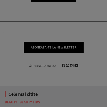
ABONEAZĂ-TE LA NEWSLETTER
Urmareste-ne pe:
Cele mai citite
BEAUTY
BEAUTY TIPS
BE