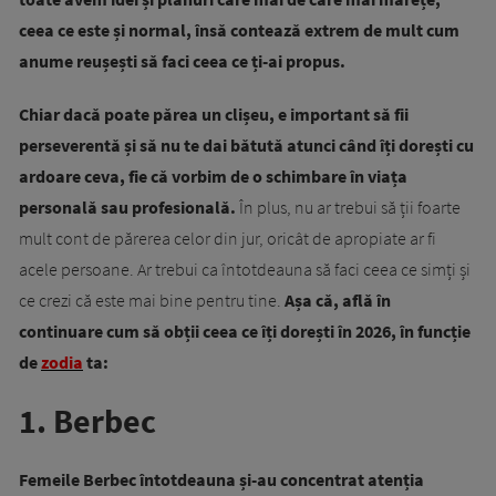
ceea ce este și normal, însă contează extrem de mult cum
anume reușești să faci ceea ce ți-ai propus.
Chiar dacă poate părea un clișeu, e important să fii
perseverentă și să nu te dai bătută atunci când îți dorești cu
ardoare ceva, fie că vorbim de o schimbare în viața
personală sau profesională.
În plus, nu ar trebui să ții foarte
mult cont de părerea celor din jur, oricât de apropiate ar fi
acele persoane. Ar trebui ca întotdeauna să faci ceea ce simți și
ce crezi că este mai bine pentru tine.
Așa că, află în
continuare cum să obții ceea ce îți dorești în 2026, în funcție
de
zodia
ta:
1. Berbec
Femeile Berbec întotdeauna și-au concentrat atenția