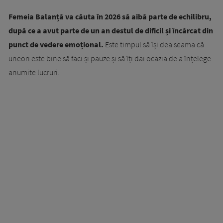
Femeia Balanță va căuta în 2026 să aibă parte de echilibru,
după ce a avut parte de un an destul de dificil și încărcat din
punct de vedere emoțional.
Este timpul să își dea seama că
uneori este bine să faci și pauze și să îți dai ocazia de a înțelege
anumite lucruri.