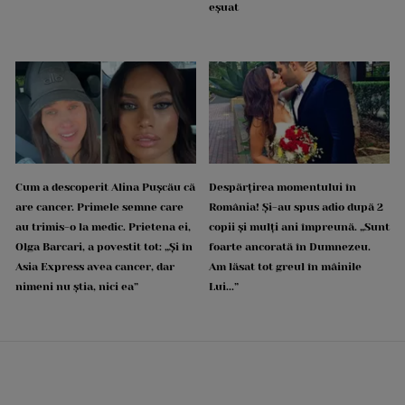
eșuat
Cum a descoperit Alina Pușcău că
Despărțirea momentului în
are cancer. Primele semne care
România! Și-au spus adio după 2
au trimis-o la medic. Prietena ei,
copii și mulți ani împreună. „Sunt
Olga Barcari, a povestit tot: „Și în
foarte ancorată în Dumnezeu.
Asia Express avea cancer, dar
Am lăsat tot greul în mâinile
nimeni nu știa, nici ea”
Lui...”