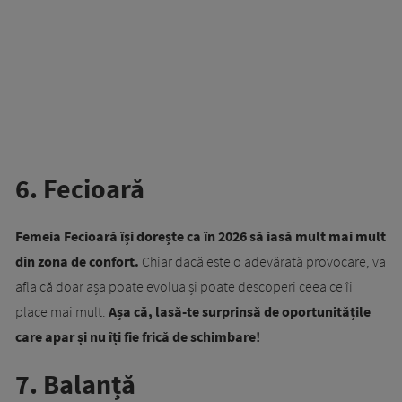
6. Fecioară
Femeia Fecioară își dorește ca în 2026 să iasă mult mai mult
din zona de confort.
Chiar dacă este o adevărată provocare, va
afla că doar așa poate evolua și poate descoperi ceea ce îi
place mai mult.
Așa că, lasă-te surprinsă de oportunitățile
care apar și nu îți fie frică de schimbare!
7. Balanță