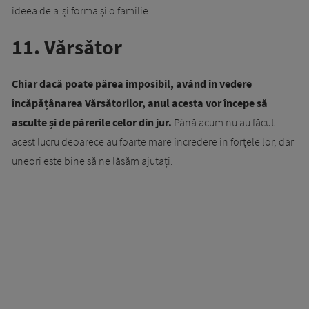
ideea de a-și forma și o familie.
11. Vărsător
Chiar dacă poate părea imposibil, având în vedere
încăpățânarea Vărsătorilor, anul acesta vor începe să
asculte și de părerile celor din jur.
Până acum nu au făcut
acest lucru deoarece au foarte mare încredere în forțele lor, dar
uneori este bine să ne lăsăm ajutați.