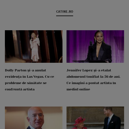
CATINE.RO
Dolly Parton și-a anulat
Jennifer Lopez și-a etalat
rezidența în Las Vegas. Cu ce
abdomenul tonifiat la 56 de ani.
probleme de sănătate se
Ce imagini a postat artista în
confruntă artista
mediul online