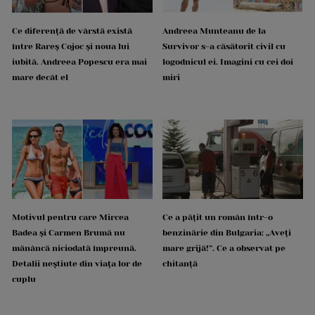
Ce diferență de vârstă există
Andreea Munteanu de la
între Rareș Cojoc și noua lui
Survivor s-a căsătorit civil cu
iubită. Andreea Popescu era mai
logodnicul ei. Imagini cu cei doi
mare decât el
miri
Motivul pentru care Mircea
Ce a pățit un român într-o
Badea și Carmen Brumă nu
benzinărie din Bulgaria: „Aveți
mănâncă niciodată împreună.
mare grijă!”. Ce a observat pe
Detalii neștiute din viața lor de
chitanță
cuplu