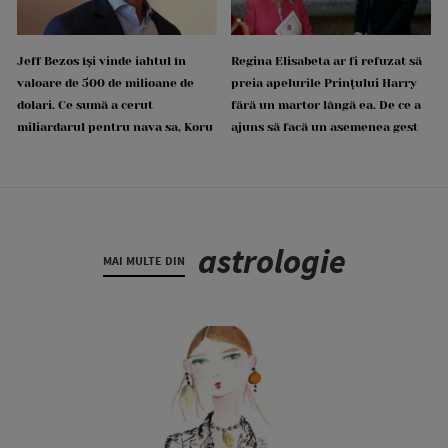
Jeff Bezos își vinde iahtul în
Regina Elisabeta ar fi refuzat să
valoare de 500 de milioane de
preia apelurile Prințului Harry
dolari. Ce sumă a cerut
fără un martor lângă ea. De ce a
miliardarul pentru nava sa, Koru
ajuns să facă un asemenea gest
astrologie
MAI MULTE DIN