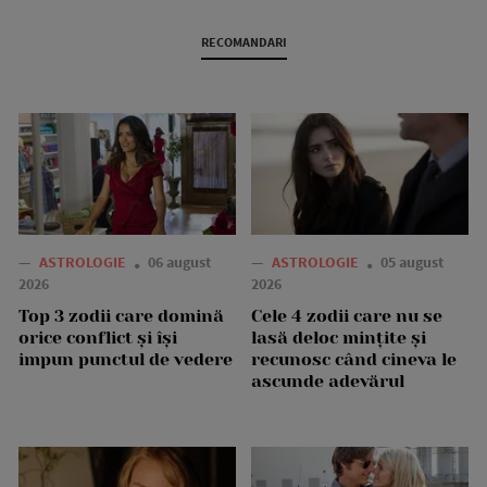
RECOMANDARI
—
ASTROLOGIE
06 august
—
ASTROLOGIE
05 august
2026
2026
Top 3 zodii care domină
Cele 4 zodii care nu se
orice conflict și își
lasă deloc mințite și
impun punctul de vedere
recunosc când cineva le
ascunde adevărul