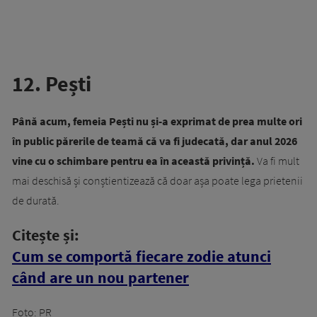
12. Pești
Până acum, femeia Pești nu și-a exprimat de prea multe ori
în public părerile de teamă că va fi judecată, dar anul 2026
vine cu o schimbare pentru ea în această privință.
Va fi mult
mai deschisă și conștientizează că doar așa poate lega prietenii
de durată.
Citește și:
Cum se comportă fiecare zodie atunci
când are un nou partener
Foto: PR