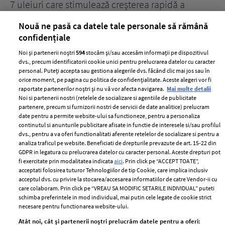
țe
7 uleiuri care stimulează creșterea rapidă a
Ce
părului
de
Nouă ne pasă ca datele tale personale să rămână
confidențiale
Noi și partenerii noștri
594
stocăm și/sau accesăm informații pe dispozitivul
dvs., precum identificatorii cookie unici pentru prelucrarea datelor cu caracter
personal. Puteți accepta sau gestiona alegerile dvs. făcând clic mai jos sau în
orice moment, pe pagina cu politica de confidențialitate. Aceste alegeri vor fi
raportate partenerilor noștri și nu vă vor afecta navigarea.
Mai multe detalii
Noi si partenerii nostri (retelele de socializare si agentiile de publicitate
partenere, precum si furnizorii nostri de servicii de date analitice) prelucram
ELLE Style Awards
Termeni si conditii
date pentru a permite website-ului sa functioneze, pentru a personaliza
2024
continutul si anunturile publicitare afisate in functie de interesele si/sau profilul
Politica de
dvs., pentru a va oferi functionalitati aferente retelelor de socializare si pentru a
Despre ELLE
confidențialitate
analiza traficul pe website. Beneficiati de drepturile prevazute de art. 15-22 din
Romania
GDPR in legatura cu prelucrarea datelor cu caracter personal. Aceste drepturi pot
Politica de cookies
fi exercitate prin modalitatea indicata
aici
. Prin click pe “ACCEPT TOATE”,
Contact
Publicitate
acceptati folosirea tuturor Tehnologiilor de tip Cookie, care implica inclusiv
acceptul dvs. cu privire la stocarea/accesarea informatiilor de catre Vendor-ii cu
Abonamente
care colaboram. Prin click pe “VREAU SA MODIFIC SETARILE INDIVIDUAL” puteti
schimba preferintele in mod individual, mai putin cele legate de cookie strict
necesare pentru functionarea website-ului.
Stiri
Libertatea pentru
Atât noi, cât și partenerii noștri prelucrăm datele pentru a oferi: