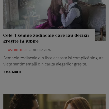
Cele 4 semne zodiacale care iau decizii
greșite în iubire
—
ASTROLOGIE
30 iulie 2026
Semnele zodiacale din lista aceasta își complică singure
viața sentimentală din cauza alegerilor greșite.
+ MAI MULTE