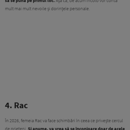
să se pună pe primul loc.
Așa că, de acum încolo vor conta
mult mai mult nevoile și dorințele personale.
4. Rac
În 2026, femeia Rac va face schimbări în ceea ce privește cercul
de prieteni.
Și anume, va vrea să se înconjoare doar de acele