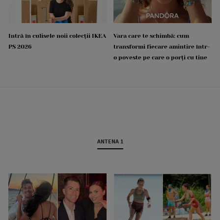
Intră în culisele noii colecții IKEA
Vara care te schimbă: cum
PS 2026
transformi fiecare amintire într-
o poveste pe care o porți cu tine
ANTENA 1