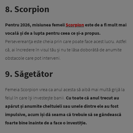
8. Scorpion
Pentru 2026, misiunea femeii
Scorpion
este de a fi mult mai
vocală și de a lupta pentru ceea ce și-a propus.
Persevereanța este cheia prin care poate face acest lucru. Astfel
că, ai încredere în visul tău și nu te lăsa doborâtă de anumite
obstacole care pot interveni.
9. Săgetător
Femeia Scorpion vrea ca anul acesta să aibă mai multă grijă la
felul în care își investește banii.
Cu toate că anul trecut au
apărut și anumite cheltuieli sau unele dintre ele au fost
impulsive, acum își dă seama că trebuie să se gândească
foarte bine înainte de a face o investiție.