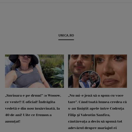
UNICA.RO
„Surioara e pe drum!” :o Wooow,
„Nu mi-e jenă să o spun cu voce
ce veste!! E oficial! Îndrăgita
tare”. Când toată lumea credea că
vedetă e din nou însărcinată, la
s-au liniștit apele între Codruța
40 de ani! Uite ce frumos a
Filip și Valentin Sanfira,
anunțat!
cântăreața a decis să spună tot
adevărul despre mariajul ei