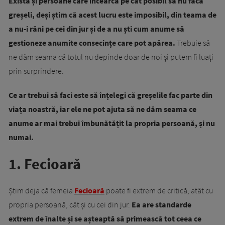
Există și persoane care încearcă pe cât posibil să nu facă
greșeli, deși știm că acest lucru este imposibil, din teama de
a nu-i răni pe cei din jur și de a nu ști cum anume să
gestioneze anumite consecințe care pot apărea.
Trebuie să
ne dăm seama că totul nu depinde doar de noi și putem fi luați
prin surprindere.
Ce ar trebui să faci este să înțelegi că greșelile fac parte din
viața noastră, iar ele ne pot ajuta să ne dăm seama ce
anume ar mai trebui îmbunătățit la propria persoană, și nu
numai.
1. Fecioară
Știm deja că femeia
Fecioară
poate fi extrem de critică, atât cu
propria persoană, cât și cu cei din jur.
Ea are standarde
extrem de înalte și se așteaptă să primească tot ceea ce