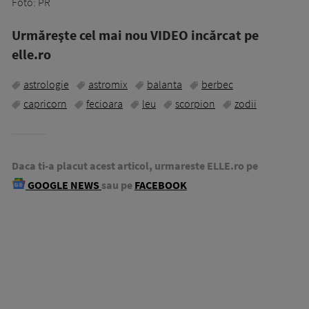
Foto: PR
Urmăreşte cel mai nou VIDEO incărcat pe
elle.ro
astrologie
astromix
balanta
berbec
capricorn
fecioara
leu
scorpion
zodii
Daca ti-a placut acest articol, urmareste ELLE.ro pe
GOOGLE NEWS
sau pe
FACEBOOK