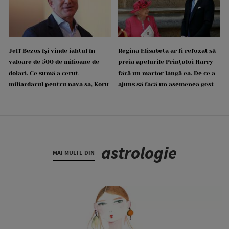
Jeff Bezos își vinde iahtul în
Regina Elisabeta ar fi refuzat să
valoare de 500 de milioane de
preia apelurile Prințului Harry
dolari. Ce sumă a cerut
fără un martor lângă ea. De ce a
miliardarul pentru nava sa, Koru
ajuns să facă un asemenea gest
astrologie
MAI MULTE DIN