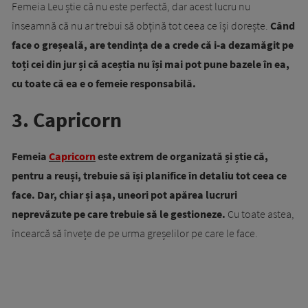
Femeia Leu știe că nu este perfectă, dar acest lucru nu
înseamnă că nu ar trebui să obțină tot ceea ce își dorește.
Când
face o greșeală, are tendința de a crede că i-a dezamăgit pe
toți cei din jur și că aceștia nu își mai pot pune bazele în ea,
cu toate că ea e o femeie responsabilă.
3. Capricorn
Femeia
Capricorn
este extrem de organizată și știe că,
pentru a reuși, trebuie să își planifice în detaliu tot ceea ce
face. Dar, chiar și așa, uneori pot apărea lucruri
neprevăzute pe care trebuie să le gestioneze.
Cu toate astea,
încearcă să învețe de pe urma greșelilor pe care le face.