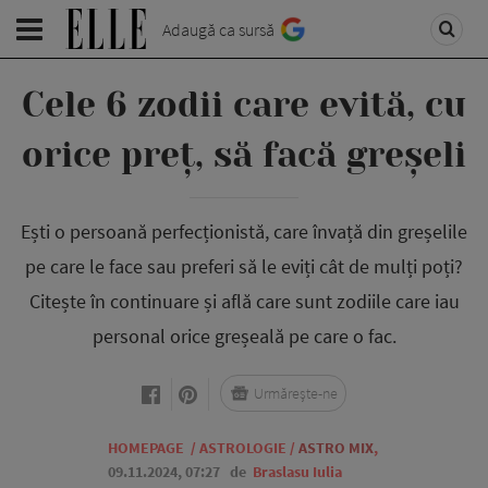
Adaugă ca sursă
Cele 6 zodii care evită, cu
orice preț, să facă greșeli
Ești o persoană perfecționistă, care învață din greșelile
pe care le face sau preferi să le eviți cât de mulți poți?
Citește în continuare și află care sunt zodiile care iau
personal orice greșeală pe care o fac.
Urmărește-ne
HOMEPAGE
/
ASTROLOGIE
/
ASTRO MIX
,
09.11.2024, 07:27
de
Braslasu Iulia