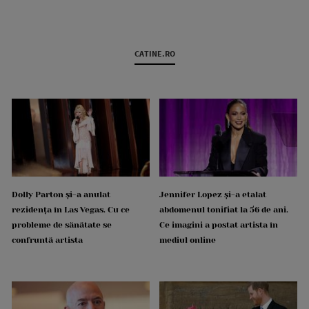
CATINE.RO
Dolly Parton și-a anulat
Jennifer Lopez și-a etalat
rezidența în Las Vegas. Cu ce
abdomenul tonifiat la 56 de ani.
probleme de sănătate se
Ce imagini a postat artista în
confruntă artista
mediul online