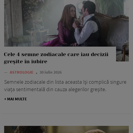
Cele 4 semne zodiacale care iau decizii
greșite în iubire
—
ASTROLOGIE
30 iulie 2026
Semnele zodiacale din lista aceasta își complică singure
viața sentimentală din cauza alegerilor greșite.
+ MAI MULTE