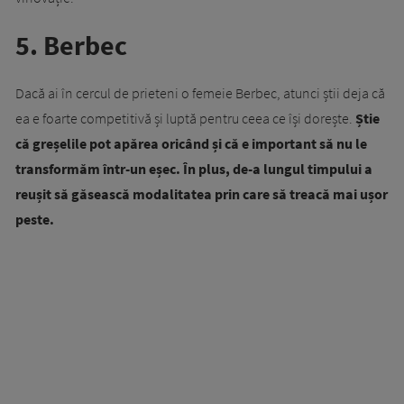
5. Berbec
Dacă ai în cercul de prieteni o femeie Berbec, atunci știi deja că
ea e foarte competitivă și luptă pentru ceea ce își dorește.
Știe
că greșelile pot apărea oricând și că e important să nu le
transformăm într-un eșec. În plus, de-a lungul timpului a
reușit să găsească modalitatea prin care să treacă mai ușor
peste.