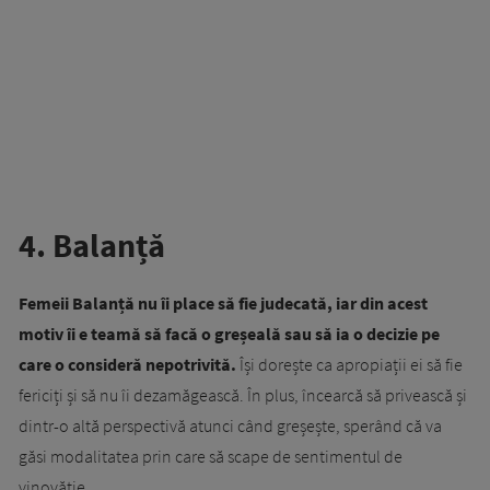
4. Balanță
Femeii Balanță nu îi place să fie judecată, iar din acest
motiv îi e teamă să facă o greșeală sau să ia o decizie pe
care o consideră nepotrivită.
Își dorește ca apropiații ei să fie
fericiți și să nu îi dezamăgească. În plus, încearcă să privească și
dintr-o altă perspectivă atunci când greșește, sperând că va
găsi modalitatea prin care să scape de sentimentul de
vinovăție.