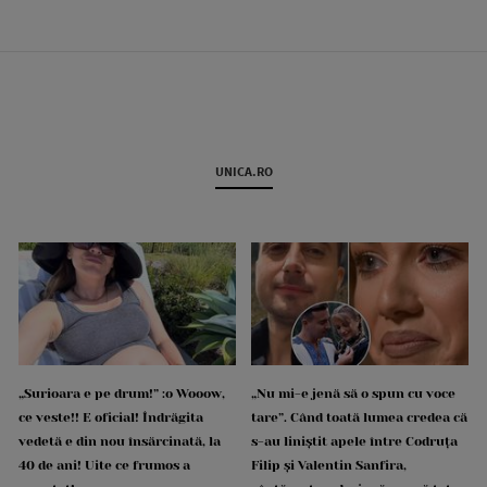
UNICA.RO
„Surioara e pe drum!” :o Wooow,
„Nu mi-e jenă să o spun cu voce
ce veste!! E oficial! Îndrăgita
tare”. Când toată lumea credea că
vedetă e din nou însărcinată, la
s-au liniștit apele între Codruța
40 de ani! Uite ce frumos a
Filip și Valentin Sanfira,