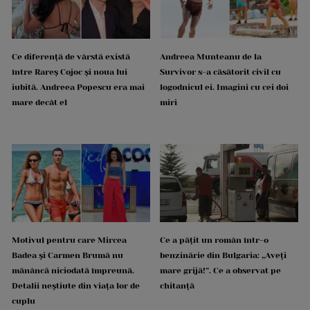
Ce diferență de vârstă există
Andreea Munteanu de la
între Rareș Cojoc și noua lui
Survivor s-a căsătorit civil cu
iubită. Andreea Popescu era mai
logodnicul ei. Imagini cu cei doi
mare decât el
miri
Motivul pentru care Mircea
Ce a pățit un român într-o
Badea și Carmen Brumă nu
benzinărie din Bulgaria: „Aveți
mănâncă niciodată împreună.
mare grijă!”. Ce a observat pe
Detalii neștiute din viața lor de
chitanță
cuplu