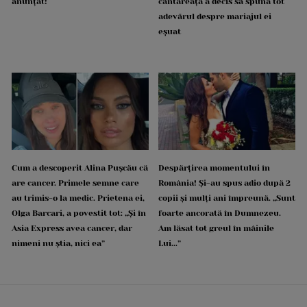
anunțat!
cântăreața a decis să spună tot
adevărul despre mariajul ei
eșuat
Cum a descoperit Alina Pușcău că
Despărțirea momentului în
are cancer. Primele semne care
România! Și-au spus adio după 2
au trimis-o la medic. Prietena ei,
copii și mulți ani împreună. „Sunt
Olga Barcari, a povestit tot: „Și în
foarte ancorată în Dumnezeu.
Asia Express avea cancer, dar
Am lăsat tot greul în mâinile
nimeni nu știa, nici ea”
Lui...”