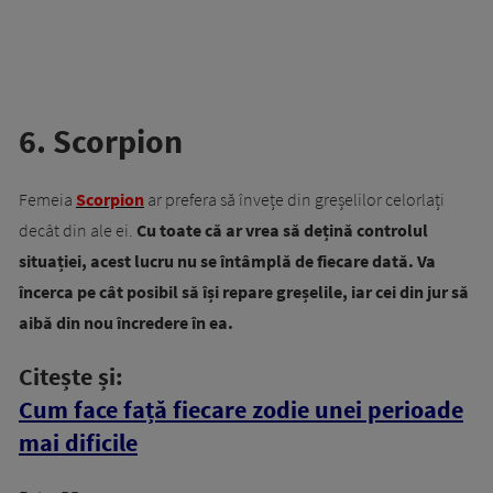
6. Scorpion
Femeia
Scorpion
ar prefera să învețe din greșelilor celorlați
decât din ale ei.
Cu toate că ar vrea să dețină controlul
situației, acest lucru nu se întâmplă de fiecare dată. Va
încerca pe cât posibil să își repare greșelile, iar cei din jur să
aibă din nou încredere în ea.
Citește și:
Cum face față fiecare zodie unei perioade
mai dificile