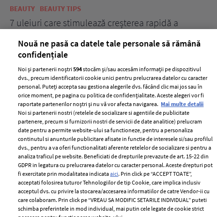
BEAUTY
BEAUTY TIPS
BE
țe
7 uleiuri care stimulează creșterea rapidă a
Ce
părului
de
Nouă ne pasă ca datele tale personale să rămână
confidențiale
Noi și partenerii noștri
594
stocăm și/sau accesăm informații pe dispozitivul
dvs., precum identificatorii cookie unici pentru prelucrarea datelor cu caracter
personal. Puteți accepta sau gestiona alegerile dvs. făcând clic mai jos sau în
orice moment, pe pagina cu politica de confidențialitate. Aceste alegeri vor fi
raportate partenerilor noștri și nu vă vor afecta navigarea.
Mai multe detalii
Noi si partenerii nostri (retelele de socializare si agentiile de publicitate
partenere, precum si furnizorii nostri de servicii de date analitice) prelucram
ELLE Style Awards
Termeni si conditii
date pentru a permite website-ului sa functioneze, pentru a personaliza
2024
continutul si anunturile publicitare afisate in functie de interesele si/sau profilul
Politica de
dvs., pentru a va oferi functionalitati aferente retelelor de socializare si pentru a
Despre ELLE
confidențialitate
analiza traficul pe website. Beneficiati de drepturile prevazute de art. 15-22 din
Romania
GDPR in legatura cu prelucrarea datelor cu caracter personal. Aceste drepturi pot
Politica de cookies
fi exercitate prin modalitatea indicata
aici
. Prin click pe “ACCEPT TOATE”,
Contact
Publicitate
acceptati folosirea tuturor Tehnologiilor de tip Cookie, care implica inclusiv
acceptul dvs. cu privire la stocarea/accesarea informatiilor de catre Vendor-ii cu
Abonamente
care colaboram. Prin click pe “VREAU SA MODIFIC SETARILE INDIVIDUAL” puteti
schimba preferintele in mod individual, mai putin cele legate de cookie strict