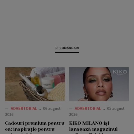
RECOMANDARI
—
ADVERTORIAL
06 august
—
ADVERTORIAL
05 august
2026
2026
Cadouri premium pentru
KIKO MILANO își
ea: inspirație pentru
lansează magazinul