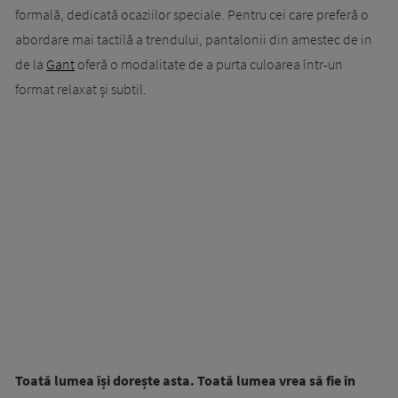
formală, dedicată ocaziilor speciale. Pentru cei care preferă o
abordare mai tactilă a trendului, pantalonii din amestec de in
de la
Gant
oferă o modalitate de a purta culoarea într-un
format relaxat și subtil.
Toată lumea își dorește asta. Toată lumea vrea să fie în