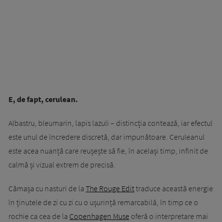
E, de fapt, cerulean.
Albastru, bleumarin, lapis lazuli – distincția contează, iar efectul
este unul de încredere discretă, dar impunătoare. Ceruleanul
este acea nuanță care reușește să fie, în același timp, infinit de
calmă și vizual extrem de precisă.
Cămașa cu nasturi de la
The Rouge Edit
traduce această energie
în ținutele de zi cu zi cu o ușurință remarcabilă, în timp ce o
rochie ca cea de la
Copenhagen Muse
oferă o interpretare mai