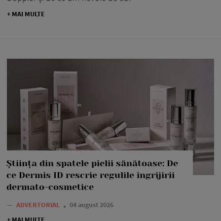
+ MAI MULTE
Știința din spatele pielii sănătoase: De
ce Dermis ID rescrie regulile îngrijirii
dermato-cosmetice
—
ADVERTORIAL
04 august 2026
+ MAI MULTE