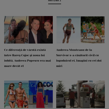
ANTENA 1
Ce diferență de vârstă există
Andreea Munteanu de la
între Rareș Cojoc și noua lui
Survivor s-a căsătorit civil cu
iubită. Andreea Popescu era mai
logodnicul ei. Imagini cu cei doi
mare decât el
miri