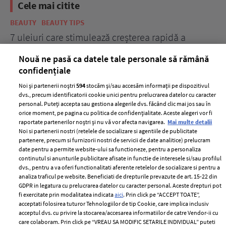
Cele mai citite
BEAUTY
BEAUTY TIPS
BE
țe
7 uleiuri care stimulează creșterea rapidă a
Ce
părului
de
Nouă ne pasă ca datele tale personale să rămână
confidențiale
Noi și partenerii noștri
594
stocăm și/sau accesăm informații pe dispozitivul
dvs., precum identificatorii cookie unici pentru prelucrarea datelor cu caracter
personal. Puteți accepta sau gestiona alegerile dvs. făcând clic mai jos sau în
orice moment, pe pagina cu politica de confidențialitate. Aceste alegeri vor fi
raportate partenerilor noștri și nu vă vor afecta navigarea.
Mai multe detalii
Noi si partenerii nostri (retelele de socializare si agentiile de publicitate
partenere, precum si furnizorii nostri de servicii de date analitice) prelucram
ELLE Style Awards
Termeni si conditii
date pentru a permite website-ului sa functioneze, pentru a personaliza
2024
continutul si anunturile publicitare afisate in functie de interesele si/sau profilul
Politica de
dvs., pentru a va oferi functionalitati aferente retelelor de socializare si pentru a
Despre ELLE
confidențialitate
analiza traficul pe website. Beneficiati de drepturile prevazute de art. 15-22 din
Romania
GDPR in legatura cu prelucrarea datelor cu caracter personal. Aceste drepturi pot
Politica de cookies
fi exercitate prin modalitatea indicata
aici
. Prin click pe “ACCEPT TOATE”,
Contact
Publicitate
acceptati folosirea tuturor Tehnologiilor de tip Cookie, care implica inclusiv
acceptul dvs. cu privire la stocarea/accesarea informatiilor de catre Vendor-ii cu
Abonamente
care colaboram. Prin click pe “VREAU SA MODIFIC SETARILE INDIVIDUAL” puteti