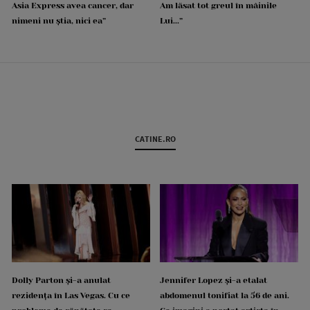
Asia Express avea cancer, dar
Am lăsat tot greul în mâinile
nimeni nu știa, nici ea”
Lui...”
CATINE.RO
Dolly Parton și-a anulat
Jennifer Lopez și-a etalat
rezidența în Las Vegas. Cu ce
abdomenul tonifiat la 56 de ani.