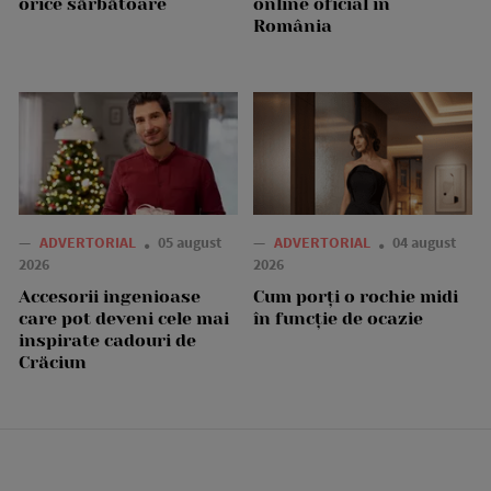
orice sărbătoare
online oficial în
România
—
ADVERTORIAL
05 august
—
ADVERTORIAL
04 august
2026
2026
Accesorii ingenioase
Cum porți o rochie midi
care pot deveni cele mai
în funcție de ocazie
inspirate cadouri de
Crăciun