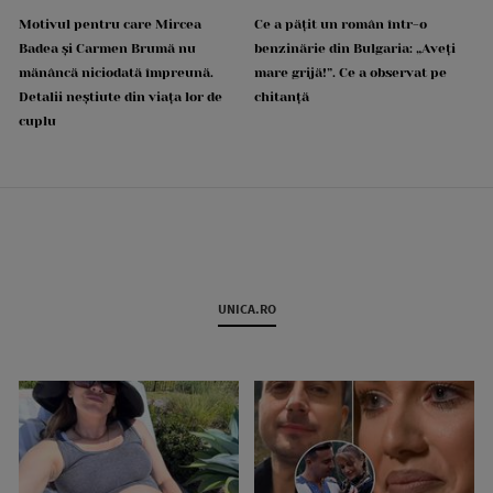
Motivul pentru care Mircea
Ce a pățit un român într-o
Badea și Carmen Brumă nu
benzinărie din Bulgaria: „Aveți
mănâncă niciodată împreună.
mare grijă!”. Ce a observat pe
Detalii neștiute din viața lor de
chitanță
cuplu
UNICA.RO