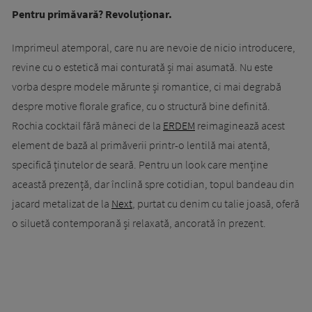
Pentru primăvară? Revoluționar.
Imprimeul atemporal, care nu are nevoie de nicio introducere,
revine cu o estetică mai conturată și mai asumată. Nu este
vorba despre modele mărunte și romantice, ci mai degrabă
despre motive florale grafice, cu o structură bine definită.
Rochia cocktail fără mâneci de la
ERDEM
reimaginează acest
element de bază al primăverii printr-o lentilă mai atentă,
specifică ținutelor de seară. Pentru un look care menține
această prezență, dar înclină spre cotidian, topul bandeau din
jacard metalizat de la
Next
, purtat cu denim cu talie joasă, oferă
o siluetă contemporană și relaxată, ancorată în prezent.