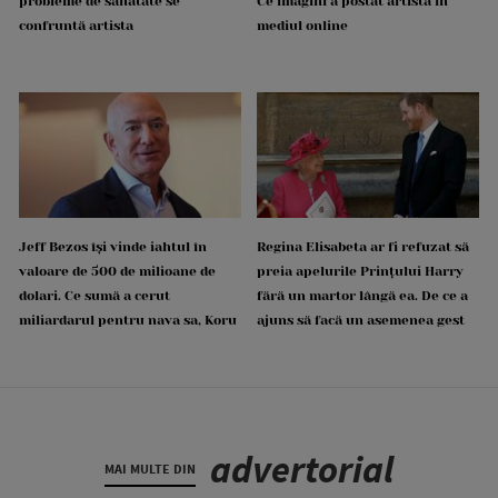
probleme de sănătate se
Ce imagini a postat artista în
confruntă artista
mediul online
Jeff Bezos își vinde iahtul în
Regina Elisabeta ar fi refuzat să
valoare de 500 de milioane de
preia apelurile Prințului Harry
dolari. Ce sumă a cerut
fără un martor lângă ea. De ce a
miliardarul pentru nava sa, Koru
ajuns să facă un asemenea gest
advertorial
MAI MULTE DIN