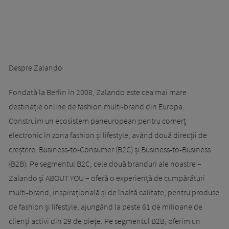
Despre Zalando
Fondată la Berlin în 2008, Zalando este cea mai mare
destinație online de fashion multi-brand din Europa.
Construim un ecosistem paneuropean pentru comerț
electronic în zona fashion și lifestyle, având două direcții de
creștere: Business-to-Consumer (B2C) și Business-to-Business
(B2B). Pe segmentul B2C, cele două branduri ale noastre –
Zalando și ABOUT YOU – oferă o experiență de cumpărături
multi-brand, inspirațională și de înaltă calitate, pentru produse
de fashion și lifestyle, ajungând la peste 61 de milioane de
clienți activi din 29 de piețe. Pe segmentul B2B, oferim un