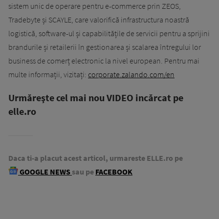
sistem unic de operare pentru e-commerce prin ZEOS,
Tradebyte și SCAYLE, care valorifică infrastructura noastră
logistică, software-ul și capabilitățile de servicii pentru a sprijini
brandurile și retailerii în gestionarea și scalarea întregului lor
business de comerț electronic la nivel european. Pentru mai
multe informații, vizitați:
corporate.zalando.com/en
Urmăreşte cel mai nou VIDEO incărcat pe
elle.ro
Daca ti-a placut acest articol, urmareste ELLE.ro pe
GOOGLE NEWS
sau pe
FACEBOOK