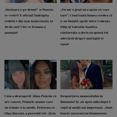
„Surioara e pe drum!” :o Wooow,
„Nu mi-e jenă să o spun cu voce
ce veste!! E oficial! Îndrăgita
tare”. Când toată lumea credea că
vedetă e din nou însărcinată, la
s-au liniștit apele între Codruța
40 de ani! Uite ce frumos a
Filip și Valentin Sanfira,
anunțat!
cântăreața a decis să spună tot
adevărul despre mariajul ei
eșuat
Cum a descoperit Alina Pușcău că
Despărțirea momentului în
are cancer. Primele semne care
România! Și-au spus adio după 2
au trimis-o la medic. Prietena ei,
copii și mulți ani împreună. „Sunt
Olga Barcari, a povestit tot: „Și în
foarte ancorată în Dumnezeu.