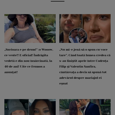
„Surioara e pe drum!” :o Wooow,
„Nu mi-e jenă să o spun cu voce
ce veste!! E oficial! Îndrăgita
tare”. Când toată lumea credea că
vedetă e din nou însărcinată, la
s-au liniștit apele între Codruța
40 de ani! Uite ce frumos a
Filip și Valentin Sanfira,
anunțat!
cântăreața a decis să spună tot
adevărul despre mariajul ei
eșuat