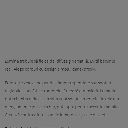
Lumina trebuie să fie caldă, difuză și versatilă. Evită becurile
reci. Alege corpuri cu design simplu, dar expresiv.
Folosește veioze pe perete, lămpi suspendate sau spoturi
reglabile. Joacă-te cu umbrele. Creează atmosferă. Luminile
pot schimba radical senzația unui spațiu. În zonele de relaxare,
merg luminile joase. La bar, poți opta pentru accente metalice.
Creează contrast între zonele luminoase și cele discrete.