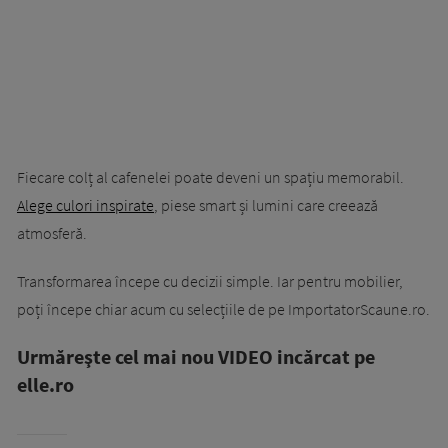
Fiecare colț al cafenelei poate deveni un spațiu memorabil.
Alege culori inspirate
, piese smart și lumini care creează
atmosferă.
Transformarea începe cu decizii simple. Iar pentru mobilier,
poți începe chiar acum cu selecțiile de pe ImportatorScaune.ro.
Urmăreşte cel mai nou VIDEO incărcat pe
elle.ro