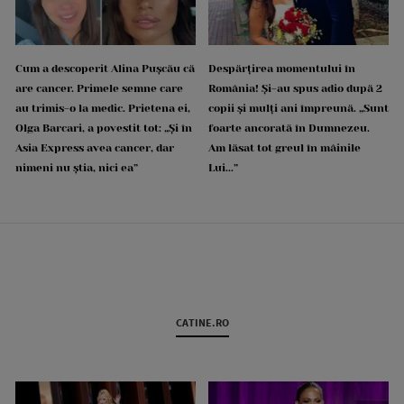
Cum a descoperit Alina Pușcău că
Despărțirea momentului în
are cancer. Primele semne care
România! Și-au spus adio după 2
au trimis-o la medic. Prietena ei,
copii și mulți ani împreună. „Sunt
Olga Barcari, a povestit tot: „Și în
foarte ancorată în Dumnezeu.
Asia Express avea cancer, dar
Am lăsat tot greul în mâinile
nimeni nu știa, nici ea”
Lui...”
CATINE.RO