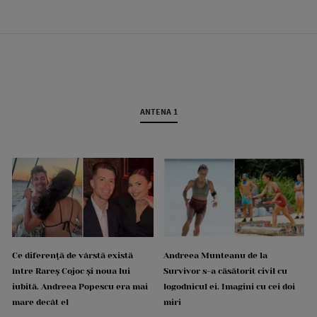
ANTENA 1
Ce diferență de vârstă există
Andreea Munteanu de la
între Rareș Cojoc și noua lui
Survivor s-a căsătorit civil cu
iubită. Andreea Popescu era mai
logodnicul ei. Imagini cu cei doi
mare decât el
miri