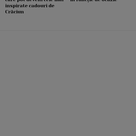
inspirate cadouri de
Crăciun