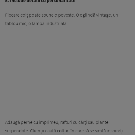
5. Include detalii cu personalitate
Fiecare colț poate spune o poveste. O oglindă vintage, un
tablou mic, o lampă industrială.
Adaugă perne cu imprimeu, rafturi cu cărți sau plante
suspendate. Clienții caută colțuri în care să se simtă inspirați.