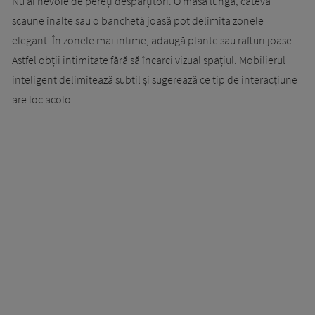
Nu ai nevoie de pereți despărțitori. O masă lungă, câteva
scaune înalte sau o banchetă joasă pot delimita zonele
elegant. În zonele mai intime, adaugă plante sau rafturi joase.
Astfel obții intimitate fără să încarci vizual spațiul. Mobilierul
inteligent delimitează subtil și sugerează ce tip de interacțiune
are loc acolo.