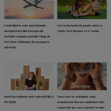
Unul dintre cele mai folosite
Un vecin instruit poate salva o
aeroporturi din Europa își
viață. Vezi despre ce e vorba
închide complet porțile timp de
trei luni. Milioane de pasageri,
afectați
Intră în culisele noii colecții IKEA
Vara care te schimbă: cum
PS 2026
transformi fiecare amintire într-
o poveste pe care o porți cu tine