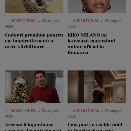
—
ADVERTORIAL
06 august
—
ADVERTORIAL
05 august
2026
2026
Cadouri premium pentru
KIKO MILANO își
ea: inspirație pentru
lansează magazinul
orice sărbătoare
online oficial în
România
—
ADVERTORIAL
05 august
—
ADVERTORIAL
04 august
2026
2026
Accesorii ingenioase
Cum porți o rochie midi
care pot deveni cele mai
în funcție de ocazie