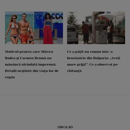
Motivul pentru care Mircea
Ce a pățit un român într-o
Badea și Carmen Brumă nu
benzinărie din Bulgaria: „Aveți
mănâncă niciodată împreună.
mare grijă!”. Ce a observat pe
Detalii neștiute din viața lor de
chitanță
cuplu
UNICA.RO