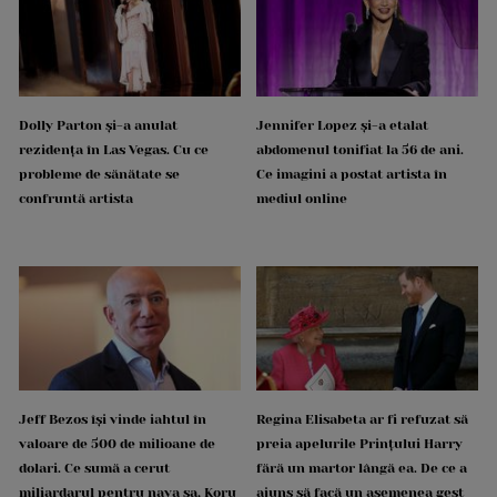
Dolly Parton și-a anulat
Jennifer Lopez și-a etalat
rezidența în Las Vegas. Cu ce
abdomenul tonifiat la 56 de ani.
probleme de sănătate se
Ce imagini a postat artista în
confruntă artista
mediul online
Jeff Bezos își vinde iahtul în
Regina Elisabeta ar fi refuzat să
valoare de 500 de milioane de
preia apelurile Prințului Harry
dolari. Ce sumă a cerut
fără un martor lângă ea. De ce a
miliardarul pentru nava sa, Koru
ajuns să facă un asemenea gest