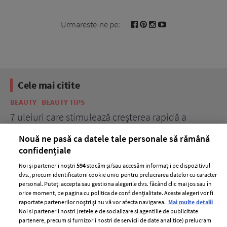
Urmareste-ne pe:
Cele mai citite
BEAUTY
BEAUTY TIPS
BE
țe
7 uleiuri care stimulează creșterea rapidă a
Ce
părului
de
Nouă ne pasă ca datele tale personale să rămână
confidențiale
Noi și partenerii noștri
594
stocăm și/sau accesăm informații pe dispozitivul
dvs., precum identificatorii cookie unici pentru prelucrarea datelor cu caracter
personal. Puteți accepta sau gestiona alegerile dvs. făcând clic mai jos sau în
orice moment, pe pagina cu politica de confidențialitate. Aceste alegeri vor fi
raportate partenerilor noștri și nu vă vor afecta navigarea.
Mai multe detalii
Noi si partenerii nostri (retelele de socializare si agentiile de publicitate
partenere, precum si furnizorii nostri de servicii de date analitice) prelucram