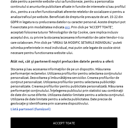
ELLE Style Awards
Termeni si conditii
date pentru a permite website-ului sa functioneze, pentru a personaliza
2024
continutul si anunturile publicitare afisate in functie de interesele si/sau profilul
Politica de
dvs., pentru a va oferi functionalitati aferente retelelor de socializare si pentru a
Despre ELLE
confidențialitate
analiza traficul pe website. Beneficiati de drepturile prevazute de art. 15-22 din
Romania
GDPR in legatura cu prelucrarea datelor cu caracter personal. Aceste drepturi pot
Politica de cookies
fi exercitate prin modalitatea indicata
aici
. Prin click pe “ACCEPT TOATE”,
Contact
Publicitate
acceptati folosirea tuturor Tehnologiilor de tip Cookie, care implica inclusiv
acceptul dvs. cu privire la stocarea/accesarea informatiilor de catre Vendor-ii cu
Abonamente
care colaboram. Prin click pe “VREAU SA MODIFIC SETARILE INDIVIDUAL” puteti
schimba preferintele in mod individual, mai putin cele legate de cookie strict
necesare pentru functionarea website-ului.
Stiri
Libertatea pentru
Atât noi, cât și partenerii noștri prelucrăm datele pentru a oferi:
femei
GSP
Stocarea și/sau accesarea informațiilor de pe un dispozitiv. Măsurarea
Viva
performanței reclamelor. Utilizarea profilurilor pentru selectarea conținutului
Unica
personalizat. Dezvoltarea și îmbunătățirea serviciilor. Crearea profilurilor de
Avantaje
conținut personalizat. Utilizarea profilurilor pentru selectarea publicității
Baby
personalizate. Crearea profilurilor pentru publicitate personalizată. Măsurarea
Retete practice
performanței conținutului. Înțelegerea publicului prin statistici sau combinații
Retete
de date din surse diferite. Utilizarea datelor limitate pentru a selecta conținutul.
Utilizarea de date limitate pentru a selecta publicitatea. Date precise de
geolocație și identificarea prin scanarea dispozitivului.
Pariază responsabil! Decizia ONJN nr. 821/25.09.2025.
Listă parteneri (furnizori)
Jocurile de noroc sunt interzise minorilor.
ACCEPT TOATE