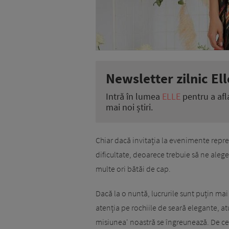
Newsletter zilnic Ell
Intră în lumea
ELLE
pentru a afl
mai noi știri.
Chiar dacă invitația la evenimente repre
dificultate, deoarece trebuie să ne ale
multe ori bătăi de cap.
Dacă la o nuntă, lucrurile sunt puțin m
atenția pe rochiile de seară elegante, a
misiunea' noastră se îngreunează. De ce