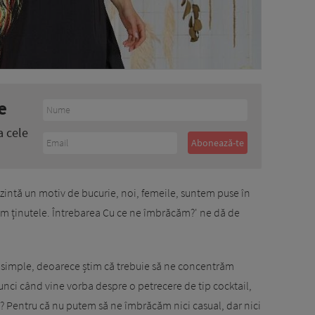
e
a cele
zintă un motiv de bucurie, noi, femeile, suntem puse în
gem ținutele. Întrebarea Cu ce ne îmbrăcăm?' ne dă de
ai simple, deoarece știm că trebuie să ne concentrăm
tunci când vine vorba despre o petrecere de tip cocktail,
? Pentru că nu putem să ne îmbrăcăm nici casual, dar nici