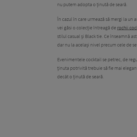
nu putem adopta o ținută de seară.
În cazul în care urmează să mergi la un a
vei găsi o colecție întreagă de
rochii coc
stilul casual și Black tie. Ce înseamnă ast
dar nu la același nivel precum cele de s
Evenimentele cocktail se petrec, de regu
ținuta potrivită trebuie să fie mai elegan
decât o ținută de seară.