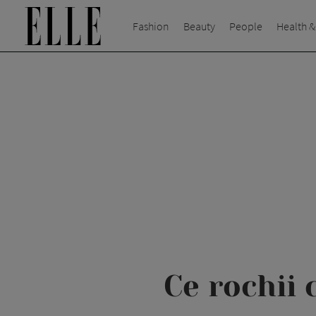
Fashion
Beauty
People
Health &
Ce rochii 