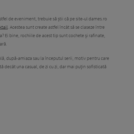
stfel de eveniment, trebuie să știi că pe site-ul dames.ro
ktail
. Acestea sunt create astfel încât să se claseze între
a? Ei bine, rochiile de acest tip sunt cochete și rafinate,
eară.
lă, după-amiaza sau la începutul serii, motiv pentru care
tă decât una casual, de zi cu zi, dar mai puțin sofisticată