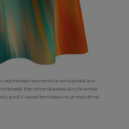
 în vestimentație recomandă ca rochia purtată la un
îndrăzneață. Este indicat că aceasta să nu fie sumară,
 să-ți pună în valoare feminitatea într-un mod cât mai