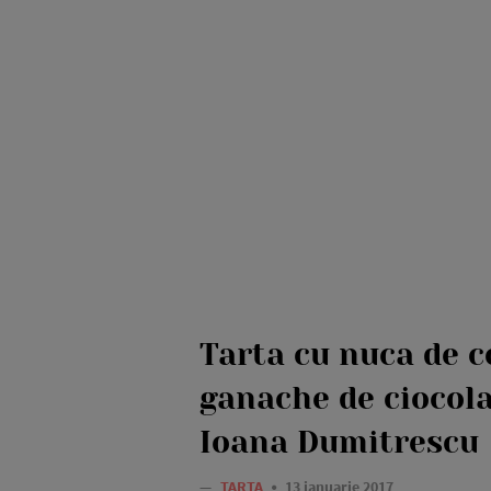
Tarta cu nuca de c
ganache de ciocola
Ioana Dumitrescu
—
TARTA
13 ianuarie 2017