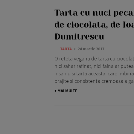
Tarta cu nuci peca
de ciocolata, de I
Dumitrescu
—
TARTA
24 martie 2017
O reteta vegana de tarta cu ciocola
nici zahar rafinat, nici faina ar pu
insa nu si tarta aceasta, care imbina
prajite si consistenta cremoasa a ga
+ MAI MULTE