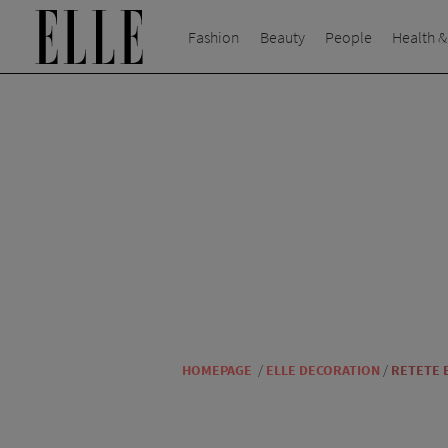
Fashion
Beauty
People
Health &
HOMEPAGE
/
ELLE DECORATION
/
RETETE 