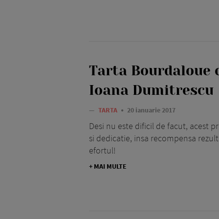
Tarta Bourdaloue c
Ioana Dumitrescu
—
TARTA
20 ianuarie 2017
Desi nu este dificil de facut, acest 
si dedicatie, insa recompensa rezulta
efortul!
+ MAI MULTE