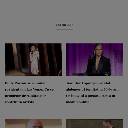
CATINE.RO
Dolly Parton și-a anulat
Jennifer Lopez și-a etalat
rezidența în Las Vegas. Cu ce
abdomenul tonifiat la 56 de ani.
probleme de sănătate se
Ce imagini a postat artista în
confruntă artista
mediul online