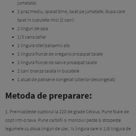
jumatate)
1 praz mediu, spalat bine, taiat pe jumatate, dupa care
taiat in cubulete mici (2 cani)
2 linguri de apa
1/3 cana zahar
1 lingura otet balsamic alb
1 lingura frunze de oregano proaspat taiate
1 lingura frunze de salvie proaspat taiate
2 cani branza taiata in bucatele
1 aluat de patiserie congelat (ulterior decongelat)
Metoda de preparare:
1. Preincalzeste cuptorul la 220 de grade Celsius. Pune foaie de
copt intr-o tava. Pune cartofii si morcovii peste si stropeste
legumele cu doua linguri de ulei, ½ lingura sare si 1/8 lingura de