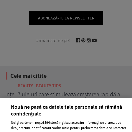
ABONEAZĂ-TE LA NEWSLETTER
Urmareste-ne pe:
Cele mai citite
BEAUTY
BEAUTY TIPS
BE
țe
7 uleiuri care stimulează creșterea rapidă a
Ce
părului
de
Nouă ne pasă ca datele tale personale să rămână
confidențiale
Noi și partenerii noștri
594
stocăm și/sau accesăm informații pe dispozitivul
dvs., precum identificatorii cookie unici pentru prelucrarea datelor cu caracter