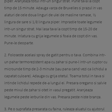
piper. Aranjeaza totul intr-un singur strat. Pune tava la copt
timp de 15 minute. Adauga varza de Bruxelles si prazul in vas
alaturi de cele doua linguri de ulei de masline ramase, ½
lingura de sare si 1/8 lingura piper. Imprastie toate legumele
intr-un singur strat. Mai lasa tava la copt timp de 15-20 de
minute. Inlatura cu grija legumele si foaia de copt din vas.
Pune-le deoparte.
2. Foloseste acelasi spray de gatit pentru o tava. Combina intr-
un pahar termorezistent apa cu zahar si pune-l intr-un cuptor cu
microunde timp de 2-3 minute (sau pana cand vezi ca lichidul a
capatat culoare). Adauga cu grija otetul. Toarna totul in tava si
intinde lichidul repede de-a lungul ei. Presara oregano si salvie
peste mixul de zahar si otet in vasul pregatit. Aranjeaza
legumele peste ierburile din vas. Presara peste niste branza.
3. Pe o suprafata presarata cu faina, ruleaza aluatul cu ajutorul