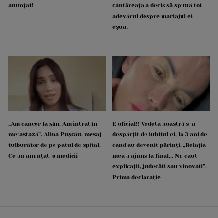
anunțat!
cântăreața a decis să spună tot
adevărul despre mariajul ei
eșuat
„Am cancer la sân. Am intrat în
E oficial!! Vedeta noastră s-a
metastază”. Alina Pușcău, mesaj
despărțit de iubitul ei, la 3 ani de
tulburător de pe patul de spital.
când au devenit părinți. „Relația
Ce au anunțat-o medicii
mea a ajuns la final... Nu caut
explicații, judecăți sau vinovați”.
Prima declarație