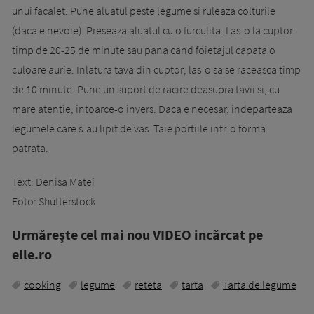
unui facalet. Pune aluatul peste legume si ruleaza colturile
(daca e nevoie). Preseaza aluatul cu o furculita. Las-o la cuptor
timp de 20-25 de minute sau pana cand foietajul capata o
culoare aurie. Inlatura tava din cuptor; las-o sa se raceasca timp
de 10 minute. Pune un suport de racire deasupra tavii si, cu
mare atentie, intoarce-o invers. Daca e necesar, indeparteaza
legumele care s-au lipit de vas. Taie portiile intr-o forma
patrata.
Text: Denisa Matei
Foto: Shutterstock
Urmăreşte cel mai nou VIDEO incărcat pe
elle.ro
cooking
legume
reteta
tarta
Tarta de legume