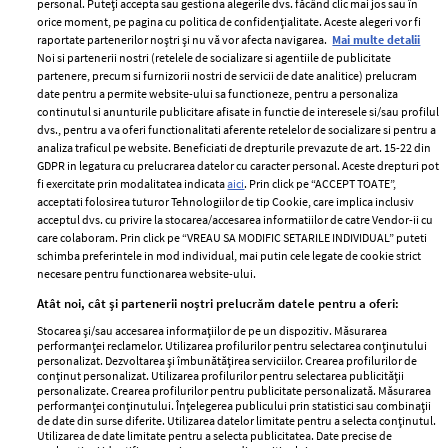
personal. Puteți accepta sau gestiona alegerile dvs. făcând clic mai jos sau în
orice moment, pe pagina cu politica de confidențialitate. Aceste alegeri vor fi
raportate partenerilor noștri și nu vă vor afecta navigarea.
Mai multe detalii
Noi si partenerii nostri (retelele de socializare si agentiile de publicitate
partenere, precum si furnizorii nostri de servicii de date analitice) prelucram
ELLE Style Awards
Termeni si conditii
date pentru a permite website-ului sa functioneze, pentru a personaliza
2024
continutul si anunturile publicitare afisate in functie de interesele si/sau profilul
Politica de
dvs., pentru a va oferi functionalitati aferente retelelor de socializare si pentru a
Despre ELLE
confidențialitate
analiza traficul pe website. Beneficiati de drepturile prevazute de art. 15-22 din
Romania
GDPR in legatura cu prelucrarea datelor cu caracter personal. Aceste drepturi pot
Politica de cookies
fi exercitate prin modalitatea indicata
aici
. Prin click pe “ACCEPT TOATE”,
Contact
Publicitate
acceptati folosirea tuturor Tehnologiilor de tip Cookie, care implica inclusiv
acceptul dvs. cu privire la stocarea/accesarea informatiilor de catre Vendor-ii cu
Abonamente
care colaboram. Prin click pe “VREAU SA MODIFIC SETARILE INDIVIDUAL” puteti
schimba preferintele in mod individual, mai putin cele legate de cookie strict
necesare pentru functionarea website-ului.
Stiri
Libertatea pentru
Atât noi, cât și partenerii noștri prelucrăm datele pentru a oferi:
femei
GSP
Stocarea și/sau accesarea informațiilor de pe un dispozitiv. Măsurarea
Viva
performanței reclamelor. Utilizarea profilurilor pentru selectarea conținutului
Unica
personalizat. Dezvoltarea și îmbunătățirea serviciilor. Crearea profilurilor de
Avantaje
conținut personalizat. Utilizarea profilurilor pentru selectarea publicității
Baby
personalizate. Crearea profilurilor pentru publicitate personalizată. Măsurarea
Retete practice
performanței conținutului. Înțelegerea publicului prin statistici sau combinații
Retete
de date din surse diferite. Utilizarea datelor limitate pentru a selecta conținutul.
Utilizarea de date limitate pentru a selecta publicitatea. Date precise de