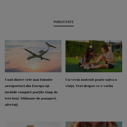
PUBLICITATE
Unul dintre cele mai folosite
Un vecin instruit poate salva o
aeroporturi din Europa își
viață. Vezi despre ce e vorba
închide complet porțile timp de
trei luni. Milioane de pasageri,
afectați