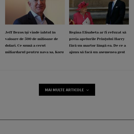
Jeff Bezos își vinde iahtul în
Regina Elisabeta ar fi refuzat să
valoare de 500 de milioane de
preia apelurile Prințului Harry
dolari. Ce sumă a cerut
fără un martor lângă ea. De ce a
miliardarul pentru nava sa, Koru
ajuns să facă un asemenea gest
MAI MULTE ARTICOLE