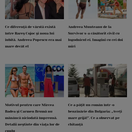
Ce diferență de vârstă există
Andreea Munteanu de la
între Rareș Cojoc și noua lui
Survivor s-a căsătorit civil cu
iubită. Andreea Popescu era mai
logodnicul ei. Imagini cu cei doi
mare decât el
miri
Motivul pentru care Mircea
Ce a pățit un român într-o
Badea și Carmen Brumă nu
benzinărie din Bulgaria: „Aveți
mănâncă niciodată împreună.
mare grijă!”. Ce a observat pe
Detalii neștiute din viața lor de
chitanță
cuplu