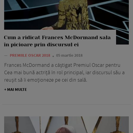
Cum a ridicat Frances McDormand sala
în picioare prin discursul ei
—
PREMIILE OSCAR 2018
05 martie 2018
Frances McDormand a câștigat Premiul Oscar pentru
Cea mai bună actriță în rol principal, iar discursul său a
reușit să îi emoționeze pe cei din sală.
+ MAI MULTE