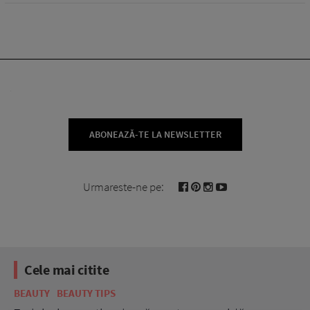
ABONEAZĂ-TE LA NEWSLETTER
Urmareste-ne pe:
Cele mai citite
BEAUTY
BEAUTY TIPS
BE