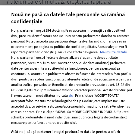
țe
7 uleiuri care stimulează creșterea rapidă a
Ce
părului
de
Nouă ne pasă ca datele tale personale să rămână
confidențiale
Noi și partenerii noștri
594
stocăm și/sau accesăm informații pe dispozitivul
dvs., precum identificatorii cookie unici pentru prelucrarea datelor cu caracter
personal. Puteți accepta sau gestiona alegerile dvs. făcând clic mai jos sau în
orice moment, pe pagina cu politica de confidențialitate. Aceste alegeri vor fi
raportate partenerilor noștri și nu vă vor afecta navigarea.
Mai multe detalii
Noi si partenerii nostri (retelele de socializare si agentiile de publicitate
partenere, precum si furnizorii nostri de servicii de date analitice) prelucram
ELLE Style Awards
Termeni si conditii
date pentru a permite website-ului sa functioneze, pentru a personaliza
2024
continutul si anunturile publicitare afisate in functie de interesele si/sau profilul
Politica de
dvs., pentru a va oferi functionalitati aferente retelelor de socializare si pentru a
Despre ELLE
confidențialitate
analiza traficul pe website. Beneficiati de drepturile prevazute de art. 15-22 din
Romania
GDPR in legatura cu prelucrarea datelor cu caracter personal. Aceste drepturi pot
Politica de cookies
fi exercitate prin modalitatea indicata
aici
. Prin click pe “ACCEPT TOATE”,
Contact
Publicitate
acceptati folosirea tuturor Tehnologiilor de tip Cookie, care implica inclusiv
acceptul dvs. cu privire la stocarea/accesarea informatiilor de catre Vendor-ii cu
Abonamente
care colaboram. Prin click pe “VREAU SA MODIFIC SETARILE INDIVIDUAL” puteti
schimba preferintele in mod individual, mai putin cele legate de cookie strict
necesare pentru functionarea website-ului.
Stiri
Libertatea pentru
Atât noi, cât și partenerii noștri prelucrăm datele pentru a oferi:
femei