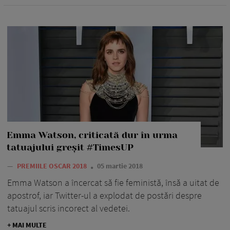
Emma Watson, criticată dur în urma
tatuajului greșit #TimesUP
—
PREMIILE OSCAR 2018
05 martie 2018
Emma Watson a încercat să fie feministă, însă a uitat de
apostrof, iar Twitter-ul a explodat de postări despre
tatuajul scris incorect al vedetei.
+ MAI MULTE