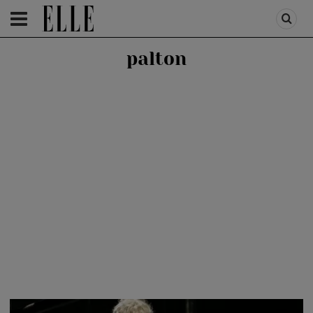
HOMEPAGE
/
FASHION
/
FIRST TREND
palton