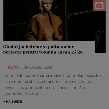
Ghidul jachetelor și paltoanelor
perfecte pentru toamnă-iarnă 25/26
—
PALTON
25 octombrie 2025
Sezonul de toamnă-iarnă aduce în prim-plan piese fresh
care combină stilul cu funcționalitatea și care pot
deveni cu ușurință elementul-cheie al oricărei
garderobe de sezon.
+ MAI MULTE