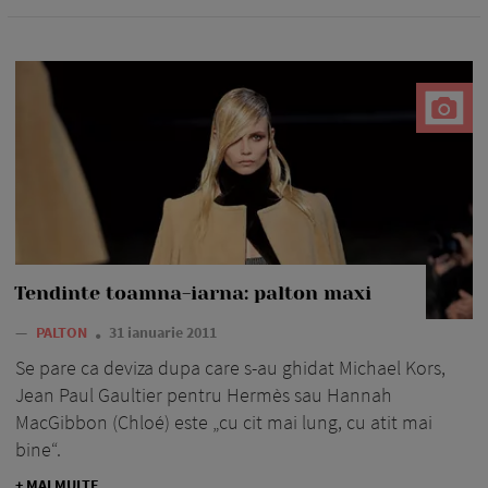
Tendinte toamna-iarna: palton maxi
—
PALTON
31 ianuarie 2011
Se pare ca deviza dupa care s-au ghidat Michael Kors,
Jean Paul Gaultier pentru Hermès sau Hannah
MacGibbon (Chloé) este „cu cit mai lung, cu atit mai
bine“.
+ MAI MULTE