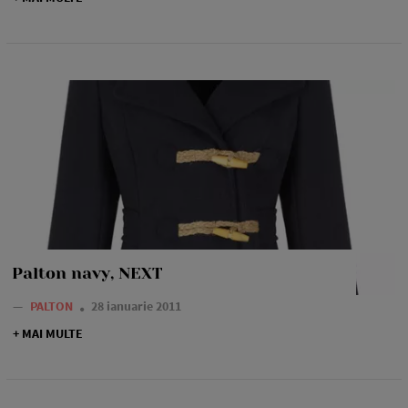
Palton navy, NEXT
—
PALTON
28 ianuarie 2011
+ MAI MULTE