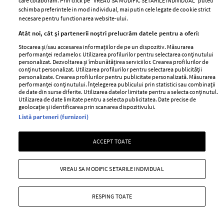
care colaboram. Prin click pe “VREAU SA MODIFIC SETARILE INDIVIDUAL” puteti
schimba preferintele in mod individual, mai putin cele legate de cookie strict
necesare pentru functionarea website-ului.
Palton din stofa, NEXT
Atât noi, cât și partenerii noștri prelucrăm datele pentru a oferi:
—
PALTON
06 ianuarie 2011
Stocarea și/sau accesarea informațiilor de pe un dispozitiv. Măsurarea
performanței reclamelor. Utilizarea profilurilor pentru selectarea conținutului
+ MAI MULTE
personalizat. Dezvoltarea și îmbunătățirea serviciilor. Crearea profilurilor de
conținut personalizat. Utilizarea profilurilor pentru selectarea publicității
personalizate. Crearea profilurilor pentru publicitate personalizată. Măsurarea
performanței conținutului. Înțelegerea publicului prin statistici sau combinații
de date din surse diferite. Utilizarea datelor limitate pentru a selecta conținutul.
Utilizarea de date limitate pentru a selecta publicitatea. Date precise de
geolocație și identificarea prin scanarea dispozitivului.
Listă parteneri (furnizori)
ACCEPT TOATE
VREAU SA MODIFIC SETARILE INDIVIDUAL
RESPING TOATE
Tendinte fashion: animal prints