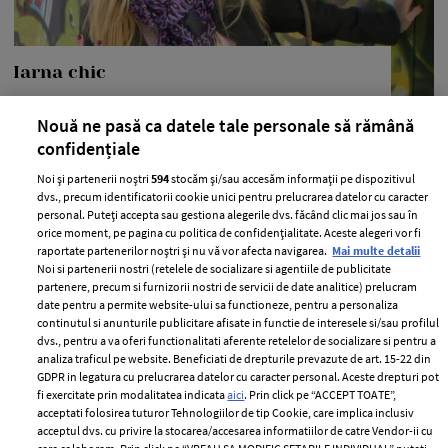
Iarna chic
—
PALTON
10 ianuarie 2011
Nouă ne pasă ca datele tale personale să rămână
Manuela Lupascu din Bucuresti poarta esarfa si palton
confidențiale
H&M, botine Zara
Noi și partenerii noștri
594
stocăm și/sau accesăm informații pe dispozitivul
+ MAI MULTE
dvs., precum identificatorii cookie unici pentru prelucrarea datelor cu caracter
personal. Puteți accepta sau gestiona alegerile dvs. făcând clic mai jos sau în
orice moment, pe pagina cu politica de confidențialitate. Aceste alegeri vor fi
raportate partenerilor noștri și nu vă vor afecta navigarea.
Mai multe detalii
Noi si partenerii nostri (retelele de socializare si agentiile de publicitate
partenere, precum si furnizorii nostri de servicii de date analitice) prelucram
date pentru a permite website-ului sa functioneze, pentru a personaliza
continutul si anunturile publicitare afisate in functie de interesele si/sau profilul
dvs., pentru a va oferi functionalitati aferente retelelor de socializare si pentru a
analiza traficul pe website. Beneficiati de drepturile prevazute de art. 15-22 din
GDPR in legatura cu prelucrarea datelor cu caracter personal. Aceste drepturi pot
fi exercitate prin modalitatea indicata
aici
. Prin click pe “ACCEPT TOATE”,
acceptati folosirea tuturor Tehnologiilor de tip Cookie, care implica inclusiv
acceptul dvs. cu privire la stocarea/accesarea informatiilor de catre Vendor-ii cu