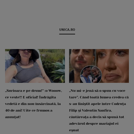
UNICA.RO
„Surioara e pe drum!” :o Wooow,
„Nu mi-e jenă să o spun cu voce
ce veste!! E oficial! Îndrăgita
tare”. Când toată lumea credea că
vedetă e din nou însărcinată, la
s-au liniștit apele între Codruța
40 de ani! Uite ce frumos a
Filip și Valentin Sanfira,
anunțat!
cântăreața a decis să spună tot
adevărul despre mariajul ei
eșuat