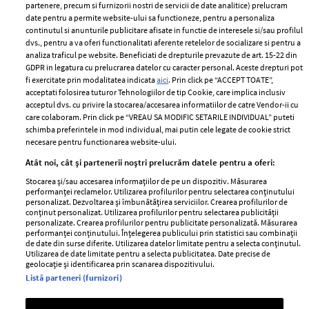
partenere, precum si furnizorii nostri de servicii de date analitice) prelucram
ELLE Style Awards
Termeni si conditii
date pentru a permite website-ului sa functioneze, pentru a personaliza
2024
continutul si anunturile publicitare afisate in functie de interesele si/sau profilul
Politica de
dvs., pentru a va oferi functionalitati aferente retelelor de socializare si pentru a
Despre ELLE
confidențialitate
analiza traficul pe website. Beneficiati de drepturile prevazute de art. 15-22 din
Romania
GDPR in legatura cu prelucrarea datelor cu caracter personal. Aceste drepturi pot
Politica de cookies
fi exercitate prin modalitatea indicata
aici
. Prin click pe “ACCEPT TOATE”,
Contact
Publicitate
acceptati folosirea tuturor Tehnologiilor de tip Cookie, care implica inclusiv
acceptul dvs. cu privire la stocarea/accesarea informatiilor de catre Vendor-ii cu
Abonamente
care colaboram. Prin click pe “VREAU SA MODIFIC SETARILE INDIVIDUAL” puteti
schimba preferintele in mod individual, mai putin cele legate de cookie strict
necesare pentru functionarea website-ului.
Stiri
Libertatea pentru
Atât noi, cât și partenerii noștri prelucrăm datele pentru a oferi:
femei
GSP
Stocarea și/sau accesarea informațiilor de pe un dispozitiv. Măsurarea
Viva
performanței reclamelor. Utilizarea profilurilor pentru selectarea conținutului
Unica
personalizat. Dezvoltarea și îmbunătățirea serviciilor. Crearea profilurilor de
Avantaje
conținut personalizat. Utilizarea profilurilor pentru selectarea publicității
Baby
personalizate. Crearea profilurilor pentru publicitate personalizată. Măsurarea
Retete practice
performanței conținutului. Înțelegerea publicului prin statistici sau combinații
Retete
de date din surse diferite. Utilizarea datelor limitate pentru a selecta conținutul.
Utilizarea de date limitate pentru a selecta publicitatea. Date precise de
geolocație și identificarea prin scanarea dispozitivului.
Pariază responsabil! Decizia ONJN nr. 821/25.09.2025.
Listă parteneri (furnizori)
Jocurile de noroc sunt interzise minorilor.