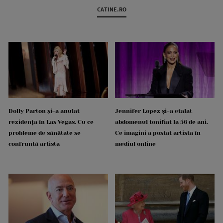
CATINE.RO
Dolly Parton și-a anulat
Jennifer Lopez și-a etalat
rezidența în Las Vegas. Cu ce
abdomenul tonifiat la 56 de ani.
probleme de sănătate se
Ce imagini a postat artista în
confruntă artista
mediul online