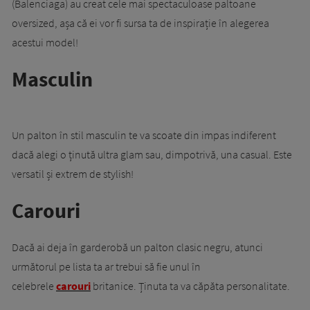
(Balenciaga) au creat cele mai spectaculoase paltoane
oversized, așa că ei vor fi sursa ta de inspirație în alegerea
acestui model!
Masculin
Un palton în stil masculin te va scoate din impas indiferent
dacă alegi o ținută ultra glam sau, dimpotrivă, una casual. Este
versatil și extrem de stylish!
Carouri
Dacă ai deja în garderobă un palton clasic negru, atunci
următorul pe lista ta ar trebui să fie unul în
celebrele
carouri
britanice. Ținuta ta va căpăta personalitate.