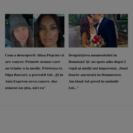
Cum a descoperit Alina Pușcău că
Despărțirea momentului în
are cancer. Primele semne care
România! Și-au spus adio după 2
au trimis-o la medic. Prietena ei,
copii și mulți ani împreună. „Sunt
Olga Barcari, a povestit tot: „Și în
foarte ancorată în Dumnezeu.
Asia Express avea cancer, dar
Am lăsat tot greul în mâinile
nimeni nu știa, nici ea”
Lui...”