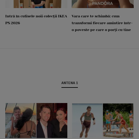
Intră în culisele noii colecții IKEA
Vara care te schimbă: cum
PS 2026
transformi fiecare amintire într-
o poveste pe care o porți cu tine
ANTENA 1