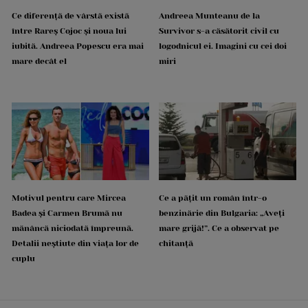
Ce diferență de vârstă există
Andreea Munteanu de la
între Rareș Cojoc și noua lui
Survivor s-a căsătorit civil cu
iubită. Andreea Popescu era mai
logodnicul ei. Imagini cu cei doi
mare decât el
miri
Motivul pentru care Mircea
Ce a pățit un român într-o
Badea și Carmen Brumă nu
benzinărie din Bulgaria: „Aveți
mănâncă niciodată împreună.
mare grijă!”. Ce a observat pe
Detalii neștiute din viața lor de
chitanță
cuplu