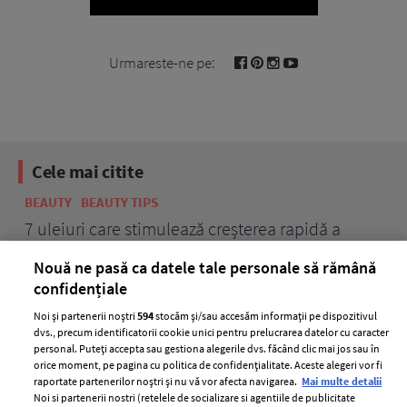
Urmareste-ne pe:
Cele mai citite
BEAUTY
BEAUTY TIPS
BE
țe
7 uleiuri care stimulează creșterea rapidă a
Ce
părului
de
Nouă ne pasă ca datele tale personale să rămână
confidențiale
Noi și partenerii noștri
594
stocăm și/sau accesăm informații pe dispozitivul
dvs., precum identificatorii cookie unici pentru prelucrarea datelor cu caracter
personal. Puteți accepta sau gestiona alegerile dvs. făcând clic mai jos sau în
orice moment, pe pagina cu politica de confidențialitate. Aceste alegeri vor fi
raportate partenerilor noștri și nu vă vor afecta navigarea.
Mai multe detalii
Noi si partenerii nostri (retelele de socializare si agentiile de publicitate