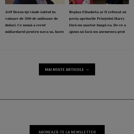
Jeff Bezos își vinde iahtul în
Regina Elisabeta ar fi refuzat să
valoare de 500 de milioane de
preia apelurile Prințului Harry
dolari. Ce sumă a cerut
fără un martor lângă ea. De ce a
miliardarul pentru nava sa, Koru
ajuns să facă un asemenea gest
MAI MULTE ARTICOLE
ABONEAZĂ-TE LA NEWSLETTER