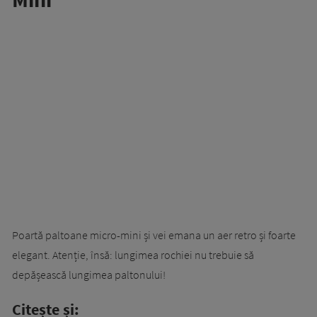
Poartă paltoane micro-mini și vei emana un aer retro și foarte
elegant. Atenție, însă: lungimea rochiei nu trebuie să
depășească lungimea paltonului!
Citește și: