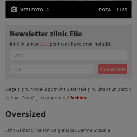
VEZI FOTO
POZA
1 / 35
Newsletter zilnic Elle
Intră în lumea
ELLE
pentru a afla cele mai noi știri.
Alege-ți și tu modelul potrivit siluetei tale și nu uita că un palton
trebuie să aibă și o componentă
fashion
!
Oversized
John Galliano (Maison Margiela) sau Demna Gvasalia