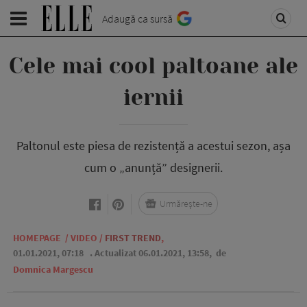
Adaugă ca sursă
Cele mai cool paltoane ale
iernii
Paltonul este piesa de rezistență a acestui sezon, așa
cum o „anunță” designerii.
Urmărește-ne
HOMEPAGE
/
VIDEO
/
FIRST TREND
,
01.01.2021, 07:18
. Actualizat 06.01.2021, 13:58,
de
Domnica Margescu