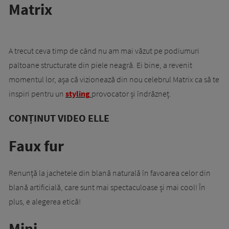
Matrix
A trecut ceva timp de când nu am mai văzut pe podiumuri
paltoane structurate din piele neagră. Ei bine, a revenit
momentul lor, așa că vizionează din nou celebrul Matrix ca să te
inspiri pentru un
styling
provocator și îndrăzneț.
CONȚINUT VIDEO ELLE
Faux fur
Renunță la jachetele din blană naturală în favoarea celor din
blană artificială, care sunt mai spectaculoase și mai cool! În
plus, e alegerea etică!
Mini