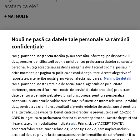
aratam ca ele?
+ MAI MULTE
Nouă ne pasă ca datele tale personale să rămână
confidențiale
Noi și partenerii noștri
594
stocăm și/sau accesăm informații pe dispozitivul
dvs., precum identificatorii cookie unici pentru prelucrarea datelor cu caracter
personal. Puteți accepta sau gestiona alegerile dvs. făcând clic mai jos sau în
orice moment, pe pagina cu politica de confidențialitate. Aceste alegeri vor fi
raportate partenerilor noștri și nu vă vor afecta navigarea.
Mai multe detalii
Noi si partenerii nostri (retelele de socializare si agentiile de publicitate
partenere, precum si furnizorii nostri de servicii de date analitice) prelucram
date pentru a permite website-ului sa functioneze, pentru a personaliza
continutul si anunturile publicitare afisate in functie de interesele si/sau profilul
dvs., pentru a va oferi functionalitati aferente retelelor de socializare si pentru a
Summer body – ghidul pentru un corp
analiza traficul pe website. Beneficiati de drepturile prevazute de art. 15-22 din
GDPR in legatura cu prelucrarea datelor cu caracter personal. Aceste drepturi pot
de vis
fi exercitate prin modalitatea indicata
aici
. Prin click pe “ACCEPT TOATE”,
acceptati folosirea tuturor Tehnologiilor de tip Cookie, care implica inclusiv
—
DETOXIFIERE
18 iunie 2014
acceptul dvs. cu privire la stocarea/accesarea informatiilor de catre Vendor-ii cu
Mai e foarte putin si va trebui sa defilezi in bikini! Ca sa fii