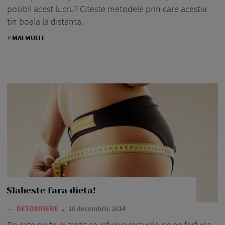
posibil acest lucru? Citeste metodele prin care acestia
tin boala la distanta.
+ MAI MULTE
Slabeste fara dieta!
—
DETOXIFIERE
16 decembrie 2014
De cate ori te-ai trezit ca infuleci resturile de pe farfuria