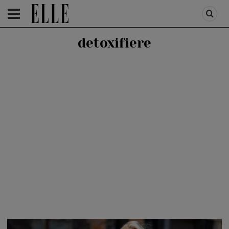
HOMEPAGE
/
HEALTH & DIET
/
HEALTH
detoxifiere