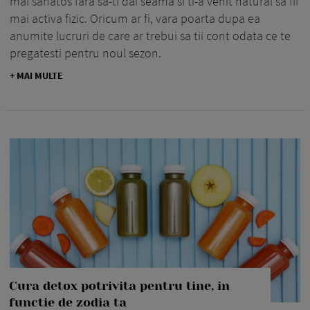
mai sanatos fara sa-ti dai seama si ti-a venit natural sa fii
mai activa fizic. Oricum ar fi, vara poarta dupa ea
anumite lucruri de care ar trebui sa tii cont odata ce te
pregatesti pentru noul sezon.
+ MAI MULTE
Cura detox potrivita pentru tine, in
functie de zodia ta