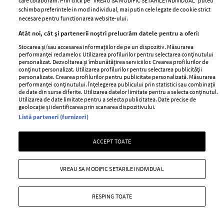
care colaboram. Prin click pe “VREAU SA MODIFIC SETARILE INDIVIDUAL” puteti
schimba preferintele in mod individual, mai putin cele legate de cookie strict
o adevarata aparitie pe plaja in acest sezon, ELLE ti-a
necesare pentru functionarea website-ului.
pregatit un ghid complet pentru un corp de vis...
Atât noi, cât și partenerii noștri prelucrăm datele pentru a oferi:
+ MAI MULTE
Stocarea și/sau accesarea informațiilor de pe un dispozitiv. Măsurarea
performanței reclamelor. Utilizarea profilurilor pentru selectarea conținutului
personalizat. Dezvoltarea și îmbunătățirea serviciilor. Crearea profilurilor de
conținut personalizat. Utilizarea profilurilor pentru selectarea publicității
personalizate. Crearea profilurilor pentru publicitate personalizată. Măsurarea
performanței conținutului. Înțelegerea publicului prin statistici sau combinații
de date din surse diferite. Utilizarea datelor limitate pentru a selecta conținutul.
Utilizarea de date limitate pentru a selecta publicitatea. Date precise de
geolocație și identificarea prin scanarea dispozitivului.
Listă parteneri (furnizori)
ACCEPT TOATE
VREAU SA MODIFIC SETARILE INDIVIDUAL
Obiectiv: corp perfect
RESPING TOATE
—
DETOXIFIERE
10 iunie 2014