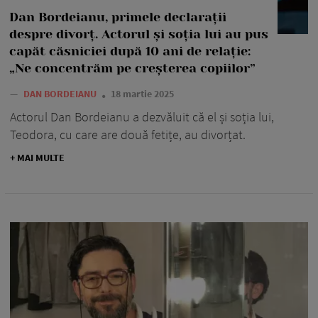
Dan Bordeianu, primele declarații
despre divorț. Actorul și soția lui au pus
capăt căsniciei după 10 ani de relație:
„Ne concentrăm pe creșterea copiilor”
—
DAN BORDEIANU
18 martie 2025
Actorul Dan Bordeianu a dezvăluit că el și soția lui,
Teodora, cu care are două fetițe, au divorțat.
+ MAI MULTE