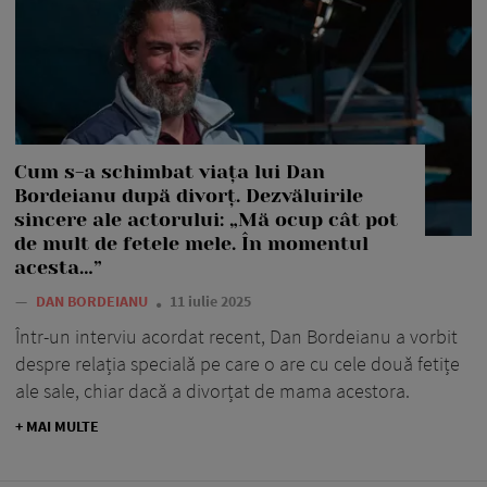
Cum s-a schimbat viața lui Dan
Bordeianu după divorț. Dezvăluirile
sincere ale actorului: „Mă ocup cât pot
de mult de fetele mele. În momentul
acesta…”
—
DAN BORDEIANU
11 iulie 2025
Într-un interviu acordat recent, Dan Bordeianu a vorbit
despre relația specială pe care o are cu cele două fetițe
ale sale, chiar dacă a divorțat de mama acestora.
+ MAI MULTE