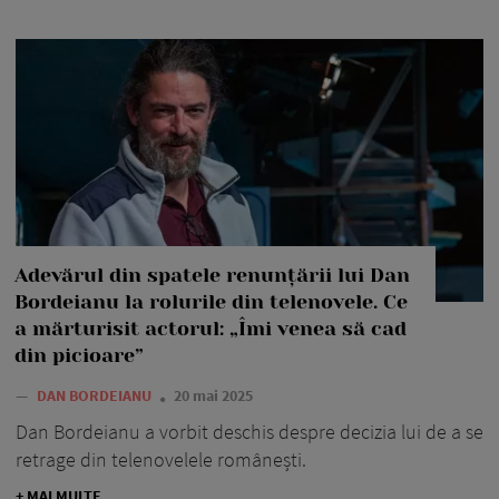
Adevărul din spatele renunțării lui Dan
Bordeianu la rolurile din telenovele. Ce
a mărturisit actorul: „Îmi venea să cad
din picioare”
—
DAN BORDEIANU
20 mai 2025
Dan Bordeianu a vorbit deschis despre decizia lui de a se
retrage din telenovelele românești.
+ MAI MULTE