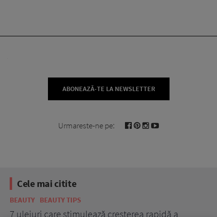
ABONEAZĂ-TE LA NEWSLETTER
Urmareste-ne pe:
Cele mai citite
BEAUTY
BEAUTY TIPS
BE
țe
7 uleiuri care stimulează creșterea rapidă a
Ce