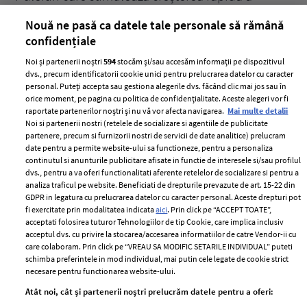
părului
de
Nouă ne pasă ca datele tale personale să rămână
confidențiale
Noi și partenerii noștri
594
stocăm și/sau accesăm informații pe dispozitivul
dvs., precum identificatorii cookie unici pentru prelucrarea datelor cu caracter
personal. Puteți accepta sau gestiona alegerile dvs. făcând clic mai jos sau în
orice moment, pe pagina cu politica de confidențialitate. Aceste alegeri vor fi
raportate partenerilor noștri și nu vă vor afecta navigarea.
Mai multe detalii
Noi si partenerii nostri (retelele de socializare si agentiile de publicitate
partenere, precum si furnizorii nostri de servicii de date analitice) prelucram
ELLE Style Awards
Termeni si conditii
date pentru a permite website-ului sa functioneze, pentru a personaliza
2024
continutul si anunturile publicitare afisate in functie de interesele si/sau profilul
Politica de
dvs., pentru a va oferi functionalitati aferente retelelor de socializare si pentru a
Despre ELLE
confidențialitate
analiza traficul pe website. Beneficiati de drepturile prevazute de art. 15-22 din
Romania
GDPR in legatura cu prelucrarea datelor cu caracter personal. Aceste drepturi pot
Politica de cookies
fi exercitate prin modalitatea indicata
aici
. Prin click pe “ACCEPT TOATE”,
Contact
Publicitate
acceptati folosirea tuturor Tehnologiilor de tip Cookie, care implica inclusiv
acceptul dvs. cu privire la stocarea/accesarea informatiilor de catre Vendor-ii cu
Abonamente
care colaboram. Prin click pe “VREAU SA MODIFIC SETARILE INDIVIDUAL” puteti
schimba preferintele in mod individual, mai putin cele legate de cookie strict
necesare pentru functionarea website-ului.
Stiri
Libertatea pentru
Atât noi, cât și partenerii noștri prelucrăm datele pentru a oferi:
femei
GSP