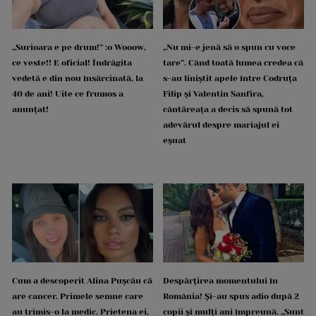
„Surioara e pe drum!” :o Wooow,
„Nu mi-e jenă să o spun cu voce
ce veste!! E oficial! Îndrăgita
tare”. Când toată lumea credea că
vedetă e din nou însărcinată, la
s-au liniștit apele între Codruța
40 de ani! Uite ce frumos a
Filip și Valentin Sanfira,
anunțat!
cântăreața a decis să spună tot
adevărul despre mariajul ei
eșuat
Cum a descoperit Alina Pușcău că
Despărțirea momentului în
are cancer. Primele semne care
România! Și-au spus adio după 2
au trimis-o la medic. Prietena ei,
copii și mulți ani împreună. „Sunt