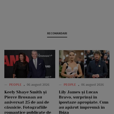
RECOMANDARI
—
PEOPLE
06 august 2026
—
PEOPLE
06 august 2026
Keely Shaye Smith și
Lily James și Lucas
Pierce Brosnan au
Bravo, surprinși în
aniversat 25 de ani de
ipostaze apropiate. Cum
căsnicie. Fotografiile
au apărut împreună în
romantice publicate de
Ibiza