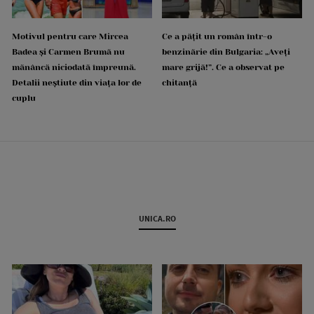
Motivul pentru care Mircea
Ce a pățit un român într-o
Badea și Carmen Brumă nu
benzinărie din Bulgaria: „Aveți
mănâncă niciodată împreună.
mare grijă!”. Ce a observat pe
Detalii neștiute din viața lor de
chitanță
cuplu
UNICA.RO