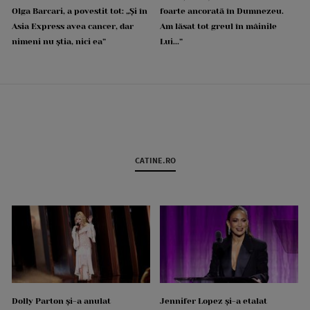
Olga Barcari, a povestit tot: „Și în
foarte ancorată în Dumnezeu.
Asia Express avea cancer, dar
Am lăsat tot greul în mâinile
nimeni nu știa, nici ea”
Lui...”
CATINE.RO
Dolly Parton și-a anulat
Jennifer Lopez și-a etalat