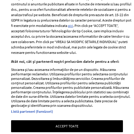
2024
continutul si anunturile publicitare afisate in functie de interesele si/sau profilul
Politica de
dvs., pentru a va oferi functionalitati aferente retelelor de socializare si pentru a
Despre ELLE
confidențialitate
analiza traficul pe website. Beneficiati de drepturile prevazute de art. 15-22 din
Romania
GDPR in legatura cu prelucrarea datelor cu caracter personal. Aceste drepturi pot
Politica de cookies
fi exercitate prin modalitatea indicata
aici
. Prin click pe “ACCEPT TOATE”,
Contact
Publicitate
acceptati folosirea tuturor Tehnologiilor de tip Cookie, care implica inclusiv
acceptul dvs. cu privire la stocarea/accesarea informatiilor de catre Vendor-ii cu
Abonamente
care colaboram. Prin click pe “VREAU SA MODIFIC SETARILE INDIVIDUAL” puteti
schimba preferintele in mod individual, mai putin cele legate de cookie strict
necesare pentru functionarea website-ului.
Stiri
Libertatea pentru
Atât noi, cât și partenerii noștri prelucrăm datele pentru a oferi:
femei
GSP
Stocarea și/sau accesarea informațiilor de pe un dispozitiv. Măsurarea
Viva
performanței reclamelor. Utilizarea profilurilor pentru selectarea conținutului
Unica
personalizat. Dezvoltarea și îmbunătățirea serviciilor. Crearea profilurilor de
Avantaje
conținut personalizat. Utilizarea profilurilor pentru selectarea publicității
Baby
personalizate. Crearea profilurilor pentru publicitate personalizată. Măsurarea
Retete practice
performanței conținutului. Înțelegerea publicului prin statistici sau combinații
Retete
de date din surse diferite. Utilizarea datelor limitate pentru a selecta conținutul.
Utilizarea de date limitate pentru a selecta publicitatea. Date precise de
geolocație și identificarea prin scanarea dispozitivului.
Pariază responsabil! Decizia ONJN nr. 821/25.09.2025.
Listă parteneri (furnizori)
Jocurile de noroc sunt interzise minorilor.
ACCEPT TOATE