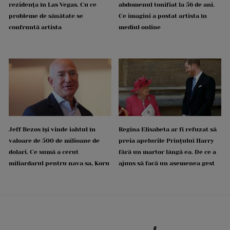
rezidența în Las Vegas. Cu ce
abdomenul tonifiat la 56 de ani.
probleme de sănătate se
Ce imagini a postat artista în
confruntă artista
mediul online
Jeff Bezos își vinde iahtul în
Regina Elisabeta ar fi refuzat să
valoare de 500 de milioane de
preia apelurile Prințului Harry
dolari. Ce sumă a cerut
fără un martor lângă ea. De ce a
miliardarul pentru nava sa, Koru
ajuns să facă un asemenea gest