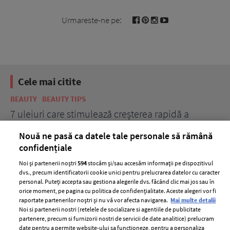
Urmareste-ne pe:
Cele mai citite
BEAUTY
BEAUTY TIPS
BE
țe
7 uleiuri care stimulează creșterea rapidă a
Ce
părului
de
Nouă ne pasă ca datele tale personale să rămână
confidențiale
Noi și partenerii noștri
594
stocăm și/sau accesăm informații pe dispozitivul
dvs., precum identificatorii cookie unici pentru prelucrarea datelor cu caracter
personal. Puteți accepta sau gestiona alegerile dvs. făcând clic mai jos sau în
orice moment, pe pagina cu politica de confidențialitate. Aceste alegeri vor fi
raportate partenerilor noștri și nu vă vor afecta navigarea.
Mai multe detalii
Noi si partenerii nostri (retelele de socializare si agentiile de publicitate
partenere, precum si furnizorii nostri de servicii de date analitice) prelucram
ELLE Style Awards
Termeni si conditii
date pentru a permite website-ului sa functioneze, pentru a personaliza