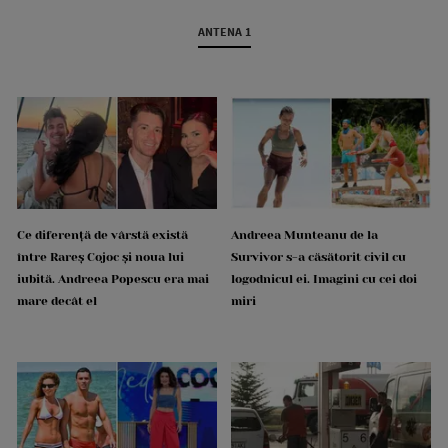
ANTENA 1
Ce diferență de vârstă există
Andreea Munteanu de la
între Rareș Cojoc și noua lui
Survivor s-a căsătorit civil cu
iubită. Andreea Popescu era mai
logodnicul ei. Imagini cu cei doi
mare decât el
miri