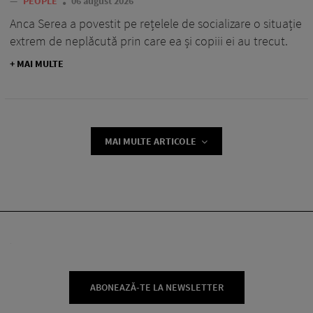
—
PEOPLE
06 august 2026
Anca Serea a povestit pe rețelele de socializare o situație
extrem de neplăcută prin care ea și copiii ei au trecut.
+ MAI MULTE
MAI MULTE ARTICOLE
ABONEAZĂ-TE LA NEWSLETTER