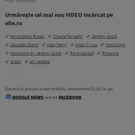
Foto: Moschino
Urmăreşte cel mai nou VIDEO incărcat pe
elle.ro
Anna Dello Russo
Chiara Ferragni
Jeremy Scott
Jourdan Dunn
Katy Perry
Miley Cyrus
moschino
Moschino by Jeremy Scott
Pixie Geldof
Rihanna
slider
stil vedete
Daca ti-a placut acest articol, urmareste ELLE.ro pe
GOOGLE NEWS
sau pe
FACEBOOK