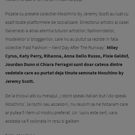
Pozele cu piesele colectiei Moschino by Jeremy Scott au luat cu
asalt toate platformele de socializare. Directorul artistic al casei
italienesti a atras atentia tuturor artistilor, fashionistelor,
modelelor si bloggerilor, care nu au putut sa reziste in fata
colectiei Fast Fashion – Next Day After The Runway'.
Miley
Cyrus, Katy Perry, Rihanna, Anna Dello Russo, Pixie Geldof,
Jourdan Dunn si Chiara Ferragni sunt doar cateva dintre
vedetele care au purtat deja tinute semnate Moschino by
Jeremy Scott.
De la tricoul alb cu mesajul „I dont speak italian but I do speak
Moschino', la rochii sau accesorii, nu reusim sa ne hotaram care
ar putea fi item-ul nostru preferat. Un lucru este cert, vara
aceasta va fi colorata in rosu si galben.