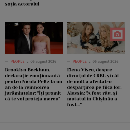
soția actorului
—
PEOPLE
06 august 2026
—
PEOPLE
06 august 2026
Brooklyn Beckham,
Elena Vîșcu, despre
declarație emoționantă
divorțul de CRBL și cât
pentru Nicola Peltz la un
de mult a afectat-o
an de la reînnoirea
despărțirea pe fiica lor,
jurămintelor: "Îți promit
Alessia: "A fost rău, și
că te voi proteja mereu"
mutatul în Chișinău a
fost..."