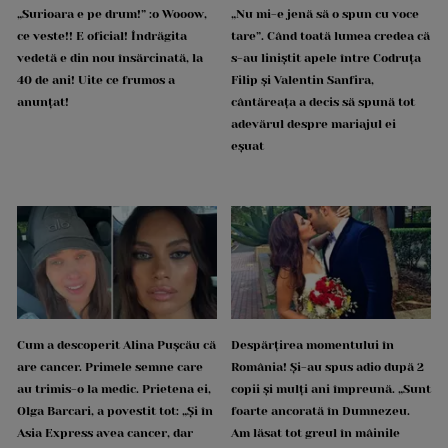
„Surioara e pe drum!” :o Wooow,
„Nu mi-e jenă să o spun cu voce
ce veste!! E oficial! Îndrăgita
tare”. Când toată lumea credea că
vedetă e din nou însărcinată, la
s-au liniștit apele între Codruța
40 de ani! Uite ce frumos a
Filip și Valentin Sanfira,
anunțat!
cântăreața a decis să spună tot
adevărul despre mariajul ei
eșuat
Cum a descoperit Alina Pușcău că
Despărțirea momentului în
are cancer. Primele semne care
România! Și-au spus adio după 2
au trimis-o la medic. Prietena ei,
copii și mulți ani împreună. „Sunt
Olga Barcari, a povestit tot: „Și în
foarte ancorată în Dumnezeu.
Asia Express avea cancer, dar
Am lăsat tot greul în mâinile