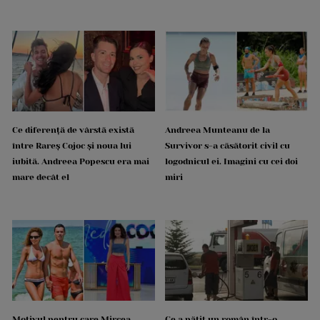
Ce diferență de vârstă există
Andreea Munteanu de la
între Rareș Cojoc și noua lui
Survivor s-a căsătorit civil cu
iubită. Andreea Popescu era mai
logodnicul ei. Imagini cu cei doi
mare decât el
miri
Motivul pentru care Mircea
Ce a pățit un român într-o