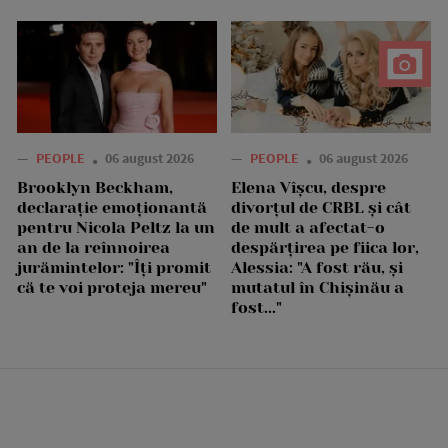
—
PEOPLE
06 august 2026
—
PEOPLE
06 august 2026
Brooklyn Beckham,
Elena Vîșcu, despre
declarație emoționantă
divorțul de CRBL și cât
pentru Nicola Peltz la un
de mult a afectat-o
an de la reînnoirea
despărțirea pe fiica lor,
jurămintelor: "Îți promit
Alessia: "A fost rău, și
că te voi proteja mereu"
mutatul în Chișinău a
fost..."