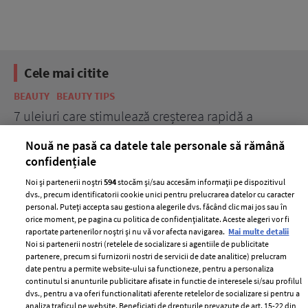
Cele mai citite
BEAUTY
BEAUTY TIPS
BE
țe
7 uleiuri care stimulează creșterea rapidă a
Ce
părului
de
Nouă ne pasă ca datele tale personale să rămână
confidențiale
Noi și partenerii noștri
594
stocăm și/sau accesăm informații pe dispozitivul
dvs., precum identificatorii cookie unici pentru prelucrarea datelor cu caracter
personal. Puteți accepta sau gestiona alegerile dvs. făcând clic mai jos sau în
orice moment, pe pagina cu politica de confidențialitate. Aceste alegeri vor fi
raportate partenerilor noștri și nu vă vor afecta navigarea.
Mai multe detalii
Noi si partenerii nostri (retelele de socializare si agentiile de publicitate
partenere, precum si furnizorii nostri de servicii de date analitice) prelucram
ELLE Style Awards
Termeni si conditii
date pentru a permite website-ului sa functioneze, pentru a personaliza
2024
continutul si anunturile publicitare afisate in functie de interesele si/sau profilul
Politica de
dvs., pentru a va oferi functionalitati aferente retelelor de socializare si pentru a
Despre ELLE
confidențialitate
analiza traficul pe website. Beneficiati de drepturile prevazute de art. 15-22 din