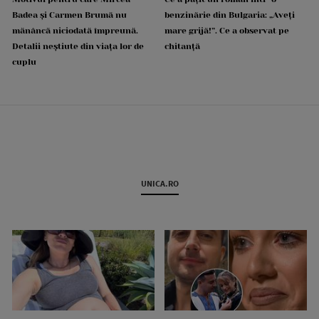
Badea și Carmen Brumă nu
benzinărie din Bulgaria: „Aveți
mănâncă niciodată împreună.
mare grijă!”. Ce a observat pe
Detalii neștiute din viața lor de
chitanță
cuplu
UNICA.RO