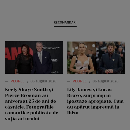
RECOMANDARI
—
PEOPLE
06 august 2026
—
PEOPLE
06 august 2026
Keely Shaye Smith și
Lily James și Lucas
Pierce Brosnan au
Bravo, surprinși în
aniversat 25 de ani de
ipostaze apropiate. Cum
căsnicie. Fotografiile
au apărut împreună în
romantice publicate de
Ibiza
soția actorului