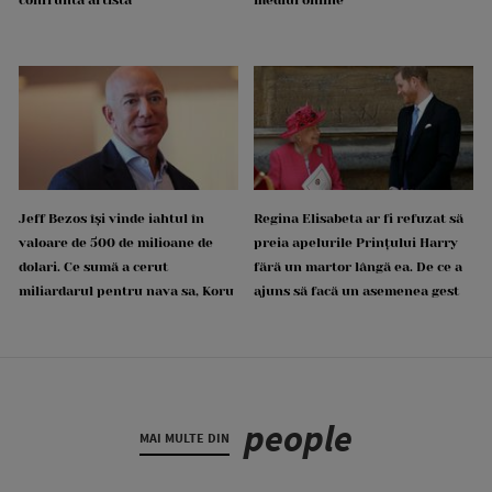
Jeff Bezos își vinde iahtul în
Regina Elisabeta ar fi refuzat să
valoare de 500 de milioane de
preia apelurile Prințului Harry
dolari. Ce sumă a cerut
fără un martor lângă ea. De ce a
miliardarul pentru nava sa, Koru
ajuns să facă un asemenea gest
people
MAI MULTE DIN