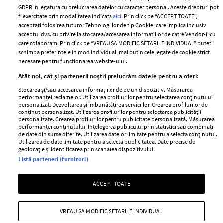
Romania
GDPR in legatura cu prelucrarea datelor cu caracter personal. Aceste drepturi pot
Politica de cookies
fi exercitate prin modalitatea indicata
aici
. Prin click pe “ACCEPT TOATE”,
Contact
Publicitate
acceptati folosirea tuturor Tehnologiilor de tip Cookie, care implica inclusiv
acceptul dvs. cu privire la stocarea/accesarea informatiilor de catre Vendor-ii cu
Abonamente
care colaboram. Prin click pe “VREAU SA MODIFIC SETARILE INDIVIDUAL” puteti
schimba preferintele in mod individual, mai putin cele legate de cookie strict
necesare pentru functionarea website-ului.
Stiri
Libertatea pentru
Atât noi, cât și partenerii noștri prelucrăm datele pentru a oferi:
femei
GSP
Stocarea și/sau accesarea informațiilor de pe un dispozitiv. Măsurarea
Viva
performanței reclamelor. Utilizarea profilurilor pentru selectarea conținutului
Unica
personalizat. Dezvoltarea și îmbunătățirea serviciilor. Crearea profilurilor de
Avantaje
conținut personalizat. Utilizarea profilurilor pentru selectarea publicității
Baby
personalizate. Crearea profilurilor pentru publicitate personalizată. Măsurarea
Retete practice
performanței conținutului. Înțelegerea publicului prin statistici sau combinații
Retete
de date din surse diferite. Utilizarea datelor limitate pentru a selecta conținutul.
Utilizarea de date limitate pentru a selecta publicitatea. Date precise de
geolocație și identificarea prin scanarea dispozitivului.
Pariază responsabil! Decizia ONJN nr. 821/25.09.2025.
Listă parteneri (furnizori)
Jocurile de noroc sunt interzise minorilor.
ACCEPT TOATE
Copyright © 2026 Ringier Romania SRL
VREAU SA MODIFIC SETARILE INDIVIDUAL