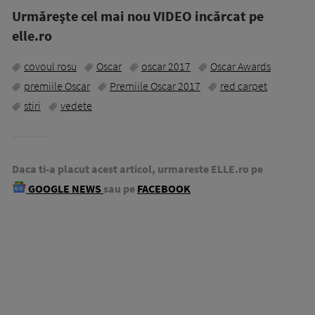
Urmăreşte cel mai nou VIDEO incărcat pe
elle.ro
covoul rosu
Oscar
oscar 2017
Oscar Awards
premiile Oscar
Premiile Oscar 2017
red carpet
stiri
vedete
Daca ti-a placut acest articol, urmareste ELLE.ro pe
GOOGLE NEWS
sau pe
FACEBOOK