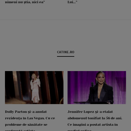
nimeni nu știa, nici ea”
Lui...”
CATINE.RO
Dolly Parton și-a anulat
Jennifer Lopez și-a etalat
rezidența în Las Vegas. Cu ce
abdomenul tonifiat la 56 de ani.
probleme de sănătate se
Ce imagini a postat artista în
confruntă artista
mediul online