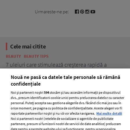
Urmareste-ne pe:
Cele mai citite
BEAUTY
BEAUTY TIPS
BE
țe
7 uleiuri care stimulează creșterea rapidă a
Ce
părului
de
Nouă ne pasă ca datele tale personale să rămână
confidențiale
Noi și partenerii noștri
594
stocăm și/sau accesăm informații pe dispozitivul
dvs., precum identificatorii cookie unici pentru prelucrarea datelor cu caracter
personal. Puteți accepta sau gestiona alegerile dvs. făcând clic mai jos sau în
orice moment, pe pagina cu politica de confidențialitate. Aceste alegeri vor fi
raportate partenerilor noștri și nu vă vor afecta navigarea.
Mai multe detalii
Noi si partenerii nostri (retelele de socializare si agentiile de publicitate
partenere, precum si furnizorii nostri de servicii de date analitice) prelucram
ELLE Style Awards
Termeni si conditii
date pentru a permite website-ului sa functioneze, pentru a personaliza