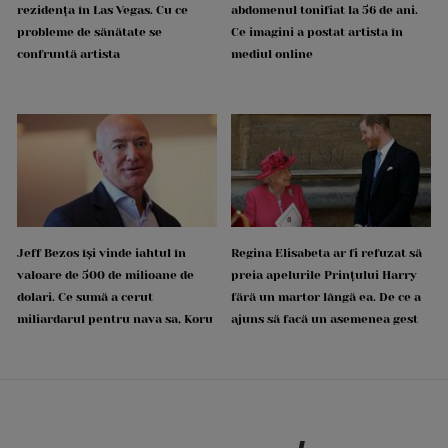
rezidența în Las Vegas. Cu ce
abdomenul tonifiat la 56 de ani.
probleme de sănătate se
Ce imagini a postat artista în
confruntă artista
mediul online
Jeff Bezos își vinde iahtul în
Regina Elisabeta ar fi refuzat să
valoare de 500 de milioane de
preia apelurile Prințului Harry
dolari. Ce sumă a cerut
fără un martor lângă ea. De ce a
miliardarul pentru nava sa, Koru
ajuns să facă un asemenea gest