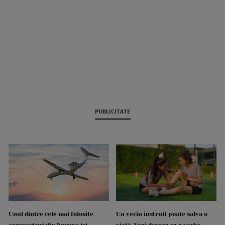
PUBLICITATE
Unul dintre cele mai folosite
Un vecin instruit poate salva o
aeroporturi din Europa își
viață. Vezi despre ce e vorba