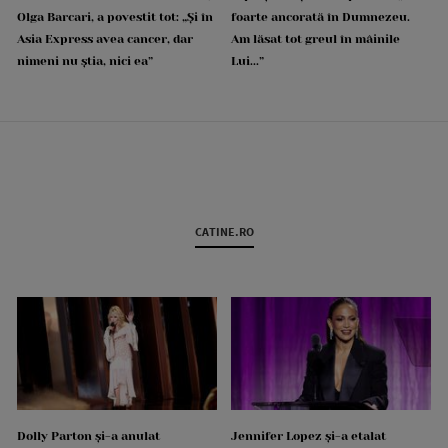
Olga Barcari, a povestit tot: „Și în
foarte ancorată în Dumnezeu.
Asia Express avea cancer, dar
Am lăsat tot greul în mâinile
nimeni nu știa, nici ea”
Lui...”
CATINE.RO
Dolly Parton și-a anulat
Jennifer Lopez și-a etalat