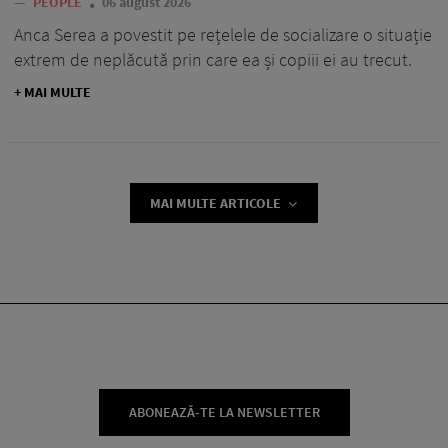
—
PEOPLE
06 august 2026
Anca Serea a povestit pe rețelele de socializare o situație
extrem de neplăcută prin care ea și copiii ei au trecut.
+ MAI MULTE
MAI MULTE ARTICOLE
ABONEAZĂ-TE LA NEWSLETTER