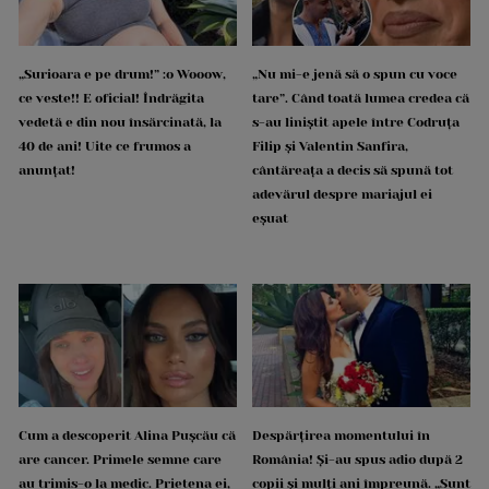
„Surioara e pe drum!” :o Wooow,
„Nu mi-e jenă să o spun cu voce
ce veste!! E oficial! Îndrăgita
tare”. Când toată lumea credea că
vedetă e din nou însărcinată, la
s-au liniștit apele între Codruța
40 de ani! Uite ce frumos a
Filip și Valentin Sanfira,
anunțat!
cântăreața a decis să spună tot
adevărul despre mariajul ei
eșuat
Cum a descoperit Alina Pușcău că
Despărțirea momentului în
are cancer. Primele semne care
România! Și-au spus adio după 2
au trimis-o la medic. Prietena ei,
copii și mulți ani împreună. „Sunt