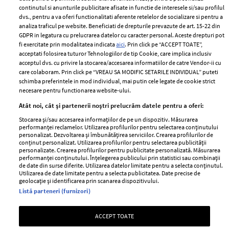
2024
continutul si anunturile publicitare afisate in functie de interesele si/sau profilul
Politica de
dvs., pentru a va oferi functionalitati aferente retelelor de socializare si pentru a
Despre ELLE
confidențialitate
analiza traficul pe website. Beneficiati de drepturile prevazute de art. 15-22 din
Romania
GDPR in legatura cu prelucrarea datelor cu caracter personal. Aceste drepturi pot
Politica de cookies
fi exercitate prin modalitatea indicata
aici
. Prin click pe “ACCEPT TOATE”,
Contact
Publicitate
acceptati folosirea tuturor Tehnologiilor de tip Cookie, care implica inclusiv
acceptul dvs. cu privire la stocarea/accesarea informatiilor de catre Vendor-ii cu
Abonamente
care colaboram. Prin click pe “VREAU SA MODIFIC SETARILE INDIVIDUAL” puteti
schimba preferintele in mod individual, mai putin cele legate de cookie strict
necesare pentru functionarea website-ului.
Stiri
Libertatea pentru
Atât noi, cât și partenerii noștri prelucrăm datele pentru a oferi:
femei
GSP
Stocarea și/sau accesarea informațiilor de pe un dispozitiv. Măsurarea
Viva
performanței reclamelor. Utilizarea profilurilor pentru selectarea conținutului
Unica
personalizat. Dezvoltarea și îmbunătățirea serviciilor. Crearea profilurilor de
Avantaje
conținut personalizat. Utilizarea profilurilor pentru selectarea publicității
Baby
personalizate. Crearea profilurilor pentru publicitate personalizată. Măsurarea
Retete practice
performanței conținutului. Înțelegerea publicului prin statistici sau combinații
Retete
de date din surse diferite. Utilizarea datelor limitate pentru a selecta conținutul.
Utilizarea de date limitate pentru a selecta publicitatea. Date precise de
geolocație și identificarea prin scanarea dispozitivului.
Pariază responsabil! Decizia ONJN nr. 821/25.09.2025.
Listă parteneri (furnizori)
Jocurile de noroc sunt interzise minorilor.
ACCEPT TOATE