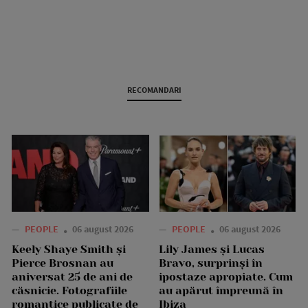
RECOMANDARI
—
PEOPLE
06 august 2026
—
PEOPLE
06 august 2026
Keely Shaye Smith și
Lily James și Lucas
Pierce Brosnan au
Bravo, surprinși în
aniversat 25 de ani de
ipostaze apropiate. Cum
căsnicie. Fotografiile
au apărut împreună în
romantice publicate de
Ibiza