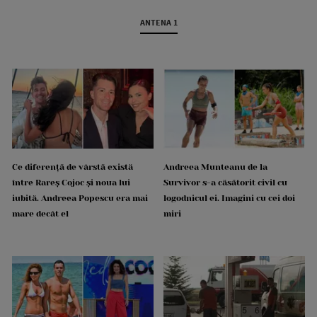
ANTENA 1
Ce diferență de vârstă există
Andreea Munteanu de la
între Rareș Cojoc și noua lui
Survivor s-a căsătorit civil cu
iubită. Andreea Popescu era mai
logodnicul ei. Imagini cu cei doi
mare decât el
miri