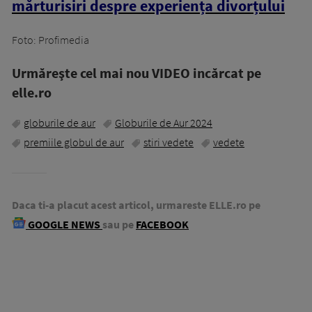
mărturisiri despre experiența divorțului
Foto: Profimedia
Urmăreşte cel mai nou VIDEO incărcat pe
elle.ro
globurile de aur
Globurile de Aur 2024
premiile globul de aur
stiri vedete
vedete
Daca ti-a placut acest articol, urmareste ELLE.ro pe
GOOGLE NEWS
sau pe
FACEBOOK