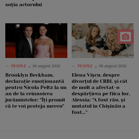
soția actorului
—
PEOPLE
06 august 2026
—
PEOPLE
06 august 2026
Brooklyn Beckham,
Elena Vîșcu, despre
declarație emoționantă
divorțul de CRBL și cât
pentru Nicola Peltz la un
de mult a afectat-o
an de la reînnoirea
despărțirea pe fiica lor,
jurămintelor: "Îți promit
Alessia: "A fost rău, și
că te voi proteja mereu"
mutatul în Chișinău a
fost..."