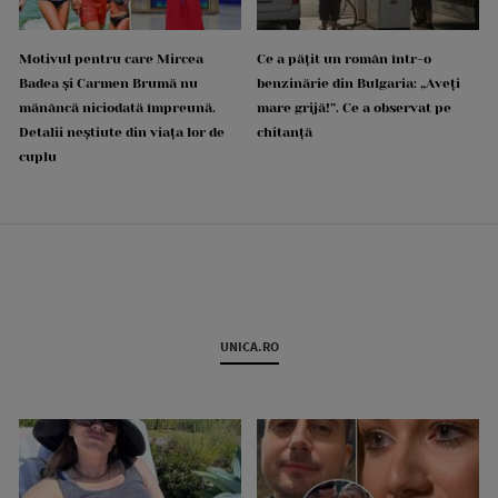
Motivul pentru care Mircea
Ce a pățit un român într-o
Badea și Carmen Brumă nu
benzinărie din Bulgaria: „Aveți
mănâncă niciodată împreună.
mare grijă!”. Ce a observat pe
Detalii neștiute din viața lor de
chitanță
cuplu
UNICA.RO