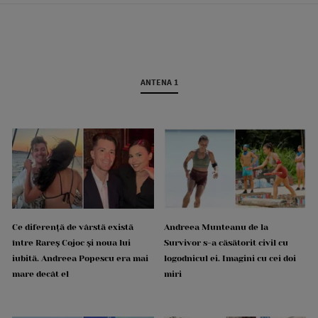
ANTENA 1
Ce diferență de vârstă există
Andreea Munteanu de la
între Rareș Cojoc și noua lui
Survivor s-a căsătorit civil cu
iubită. Andreea Popescu era mai
logodnicul ei. Imagini cu cei doi
mare decât el
miri