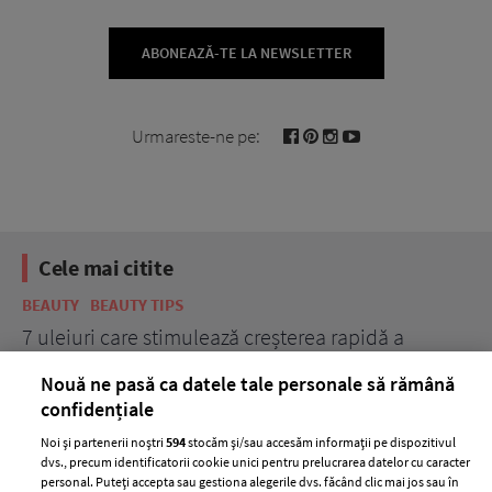
ABONEAZĂ-TE LA NEWSLETTER
Urmareste-ne pe:
Cele mai citite
BEAUTY
BEAUTY TIPS
BE
țe
7 uleiuri care stimulează creșterea rapidă a
Ce
părului
de
Nouă ne pasă ca datele tale personale să rămână
confidențiale
Noi și partenerii noștri
594
stocăm și/sau accesăm informații pe dispozitivul
dvs., precum identificatorii cookie unici pentru prelucrarea datelor cu caracter
personal. Puteți accepta sau gestiona alegerile dvs. făcând clic mai jos sau în