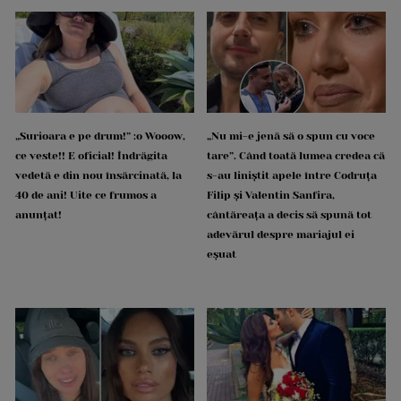
„Surioara e pe drum!” :o Wooow,
„Nu mi-e jenă să o spun cu voce
ce veste!! E oficial! Îndrăgita
tare”. Când toată lumea credea că
vedetă e din nou însărcinată, la
s-au liniștit apele între Codruța
40 de ani! Uite ce frumos a
Filip și Valentin Sanfira,
anunțat!
cântăreața a decis să spună tot
adevărul despre mariajul ei
eșuat