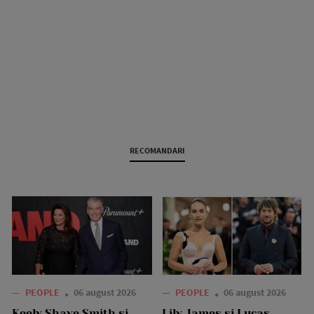
RECOMANDARI
—
PEOPLE
06 august 2026
—
PEOPLE
06 august 2026
Keely Shaye Smith și
Lily James și Lucas