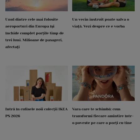
Unul dintre cele mai folosite
Un vecin instruit poate salva o
aeroporturi din Europa își
viață. Vezi despre ce e vorba
închide complet porțile timp de
trei luni. Milioane de pasageri,
afectați
Intră în culisele noii colecții IKEA
Vara care te schimbă: cum
PS 2026
transformi fiecare amintire într-
o poveste pe care o porți cu tine