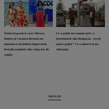
Motivul pentru care Mircea
Ce a pățit un român într-o
Badea și Carmen Brumă nu
benzinărie din Bulgaria: „Aveți
mănâncă niciodată împreună.
mare grijă!”. Ce a observat pe
Detalii neștiute din viața lor de
chitanță
cuplu
UNICA.RO