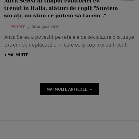
Anca Serea în timpul călătoriei cu
trenul în Italia, alături de copii: "Suntem
șocați, nu știm ce putem să facem..."
—
PEOPLE
06 august 2026
Anca Serea a povestit pe rețelele de socializare o situație
extrem de neplăcută prin care ea și copiii ei au trecut.
+ MAI MULTE
MAI MULTE ARTICOLE