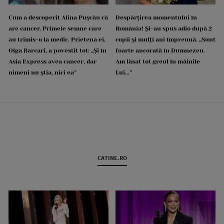
Cum a descoperit Alina Pușcău că
Despărțirea momentului în
are cancer. Primele semne care
România! Și-au spus adio după 2
au trimis-o la medic. Prietena ei,
copii și mulți ani împreună. „Sunt
Olga Barcari, a povestit tot: „Și în
foarte ancorată în Dumnezeu.
Asia Express avea cancer, dar
Am lăsat tot greul în mâinile
nimeni nu știa, nici ea”
Lui...”
CATINE.RO