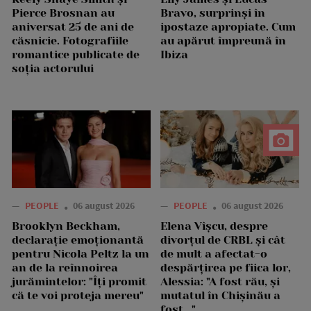
Pierce Brosnan au
Bravo, surprinși în
aniversat 25 de ani de
ipostaze apropiate. Cum
căsnicie. Fotografiile
au apărut împreună în
romantice publicate de
Ibiza
soția actorului
—
PEOPLE
06 august 2026
—
PEOPLE
06 august 2026
Brooklyn Beckham,
Elena Vîșcu, despre
declarație emoționantă
divorțul de CRBL și cât
pentru Nicola Peltz la un
de mult a afectat-o
an de la reînnoirea
despărțirea pe fiica lor,
jurămintelor: "Îți promit
Alessia: "A fost rău, și
că te voi proteja mereu"
mutatul în Chișinău a
fost..."