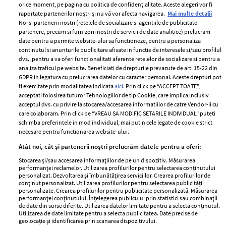
orice moment, pe pagina cu politica de confidențialitate. Aceste alegeri vor fi
raportate partenerilor noștri și nu vă vor afecta navigarea.
Mai multe detalii
Noi si partenerii nostri (retelele de socializare si agentiile de publicitate
partenere, precum si furnizorii nostri de servicii de date analitice) prelucram
ELLE Style Awards
Termeni si conditii
date pentru a permite website-ului sa functioneze, pentru a personaliza
2024
continutul si anunturile publicitare afisate in functie de interesele si/sau profilul
Politica de
dvs., pentru a va oferi functionalitati aferente retelelor de socializare si pentru a
Despre ELLE
confidențialitate
analiza traficul pe website. Beneficiati de drepturile prevazute de art. 15-22 din
Romania
GDPR in legatura cu prelucrarea datelor cu caracter personal. Aceste drepturi pot
Politica de cookies
fi exercitate prin modalitatea indicata
aici
. Prin click pe “ACCEPT TOATE”,
Contact
Publicitate
acceptati folosirea tuturor Tehnologiilor de tip Cookie, care implica inclusiv
acceptul dvs. cu privire la stocarea/accesarea informatiilor de catre Vendor-ii cu
Abonamente
care colaboram. Prin click pe “VREAU SA MODIFIC SETARILE INDIVIDUAL” puteti
schimba preferintele in mod individual, mai putin cele legate de cookie strict
necesare pentru functionarea website-ului.
Stiri
Libertatea pentru
Atât noi, cât și partenerii noștri prelucrăm datele pentru a oferi:
femei
GSP
Stocarea și/sau accesarea informațiilor de pe un dispozitiv. Măsurarea
Viva
performanței reclamelor. Utilizarea profilurilor pentru selectarea conținutului
Unica
personalizat. Dezvoltarea și îmbunătățirea serviciilor. Crearea profilurilor de
Avantaje
conținut personalizat. Utilizarea profilurilor pentru selectarea publicității
Baby
personalizate. Crearea profilurilor pentru publicitate personalizată. Măsurarea
Retete practice
performanței conținutului. Înțelegerea publicului prin statistici sau combinații
Retete
de date din surse diferite. Utilizarea datelor limitate pentru a selecta conținutul.
Utilizarea de date limitate pentru a selecta publicitatea. Date precise de
geolocație și identificarea prin scanarea dispozitivului.
Pariază responsabil! Decizia ONJN nr. 821/25.09.2025.