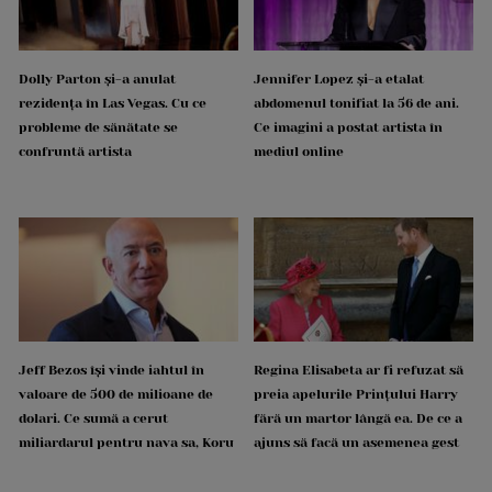
Dolly Parton și-a anulat
Jennifer Lopez și-a etalat
rezidența în Las Vegas. Cu ce
abdomenul tonifiat la 56 de ani.
probleme de sănătate se
Ce imagini a postat artista în
confruntă artista
mediul online
Jeff Bezos își vinde iahtul în
Regina Elisabeta ar fi refuzat să
valoare de 500 de milioane de
preia apelurile Prințului Harry
dolari. Ce sumă a cerut
fără un martor lângă ea. De ce a
miliardarul pentru nava sa, Koru
ajuns să facă un asemenea gest