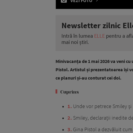
VEZI FOTO
Newsletter zilnic Ell
Intră în lumea
ELLE
pentru a afl
mai noi știri.
Minivacanța de 1 mai 2026 va veni cu 
Pistol. Artistul și prezentatoarea își 
ce planuri și-au conturat cei doi.
Cuprins
1
Unde vor petrece Smiley și 
2
Smiley, declarații inedite d
3
Gina Pistol a dezvăluit cum 