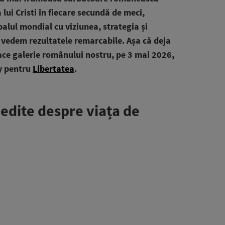
lui Cristi în fiecare secundă de meci,
balul mondial cu viziunea, strategia și
 îi vedem rezultatele remarcabile. Așa că deja
face galerie românului nostru, pe 3 mai 2026,
ey pentru
Libertatea
.
nedite despre viața de