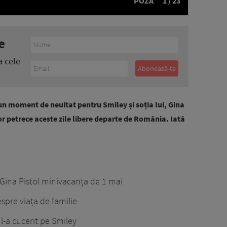
POZA
1 / 23
e
a cele
un moment de neuitat pentru Smiley și soția lui, Gina
vor petrece aceste zile libere departe de România. Iată
Gina Pistol minivacanța de 1 mai
espre viața de familie
l-a cucerit pe Smiley