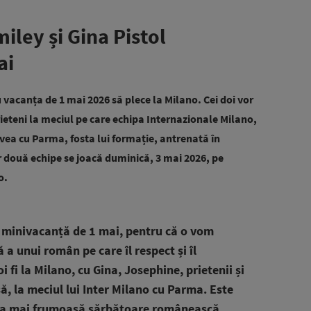
iley și Gina Pistol
ai
u vacanța de 1 mai 2026 să plece la Milano. Cei doi vor
 prieteni la meciul pe care echipa Internazionale Milano,
 avea cu Parma, fosta lui formație, antrenată în
r două echipe se joacă duminică, 3 mai 2026, pe
o.
 minivacanță de 1 mai, pentru că o vom
 unui român pe care îl respect și îl
i fi la Milano, cu Gina, Josephine, prietenii și
, la meciul lui Inter Milano cu Parma. Este
cea mai frumoasă sărbătoare românească