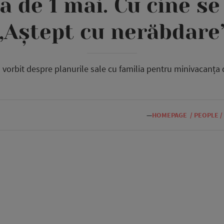
 de 1 mai. Cu cine se 
„Aștept cu nerăbdare
 vorbit despre planurile sale cu familia pentru minivacanța 
—
HOMEPAGE
/
PEOPLE
/