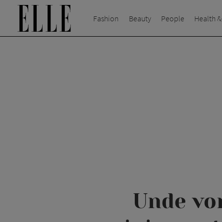
Fashion
Beauty
People
Health &
Unde vor