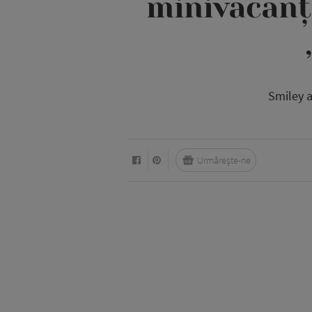
minivacanța
Smiley a
Urmărește-ne