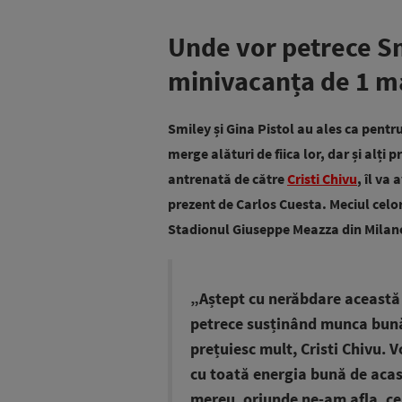
Unde vor petrece Sm
minivacanța de 1 m
Smiley și Gina Pistol au ales ca pentr
merge alături de fiica lor, dar și alți
antrenată de către
Cristi Chivu
, îl va
prezent de Carlos Cuesta. Meciul celo
Stadionul Giuseppe Meazza din Milan
„Aștept cu nerăbdare această
petrece susținând munca bună a
prețuiesc mult, Cristi Chivu. Vo
cu toată energia bună de acasă
mereu, oriunde ne-am afla, 