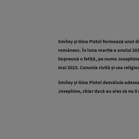
Smiley și Gina Pistol formează unul di
românesc. În luna martie a anului 20
împreună o fetiță, pe nume Josephine.
mai 2023. Cununia civilă și cea religio
Smiley și Gina Pistol dezvăluie adesea 
Josephine, chiar dacă au ales să nu îi