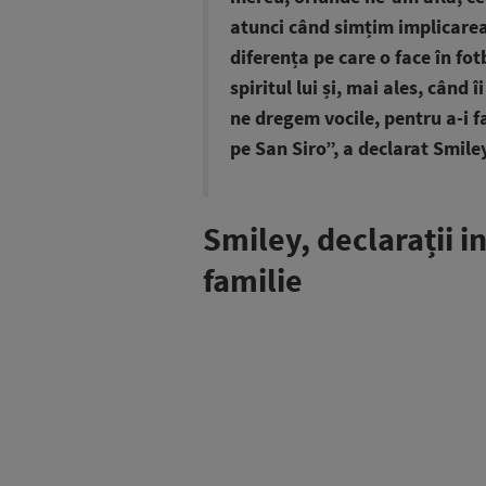
atunci când simțim implicarea 
diferența pe care o face în fot
spiritul lui și, mai ales, când
ne dregem vocile, pentru a-i 
pe San Siro”, a declarat Smil
Smiley, declarații i
familie