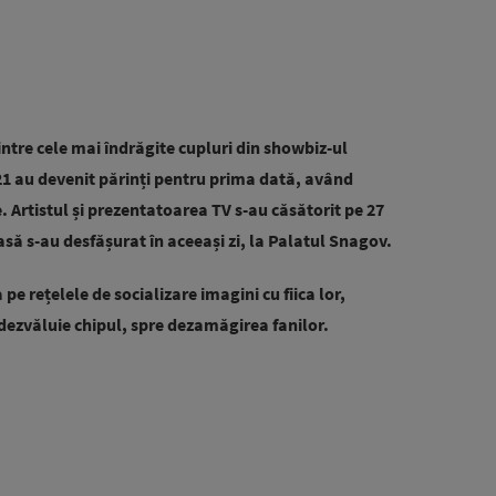
ntre cele mai îndrăgite cupluri din showbiz-ul
21 au devenit părinți pentru prima dată, având
 Artistul și prezentatoarea TV s-au căsătorit pe 27
asă s-au desfășurat în aceeași zi, la Palatul Snagov.
pe rețelele de socializare imagini cu fiica lor,
 dezvăluie chipul, spre dezamăgirea fanilor.