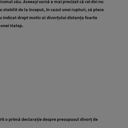
e drumul său. Aceeași sursă a mai precizat că cei doi nu
 stabilit de la început, în cazul unei rupturi, să plece
u indicat drept motiv al divorțului distanța foarte
monei Halep.
rit o primă declarație despre presupusul divorț de