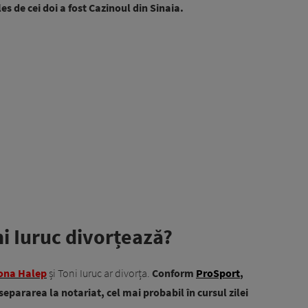
es de cei doi a fost Cazinoul din Sinaia.
i Iuruc divorțează?
ona Halep
și Toni Iuruc ar divorța.
Conform
ProSport
,
epararea la notariat, cel mai probabil în cursul zilei