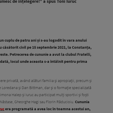
umesc de înțelegere!” a spus Toni Iuruc
n cuplu de patru ani și s-au logodit în vara anului
au căsătorit civil pe 15 septembrie 2021, la Constanța,
este. Petrecerea de cununie a avut la clubul Fratelli,
todată, locul unde aceasta s-a întâlnit pentru prima
ere privată, având alături familia și apropiații, precum și
e Loredana și Dan Bittman, dar și o formație specializată
mona Halep și Iuruc au participat mulți sportivi și foști
e Năstase, Gheorghe Hagi sau Florin Răducioiu.
Cununia
ruc
era programată a avea loc în toamna acestui an,