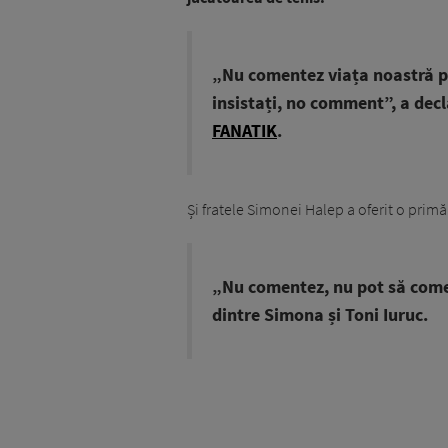
„Nu comentez viața noastră 
insistați, no comment”, a decla
FANATIK
.
Și fratele Simonei Halep a oferit o primă
„Nu comentez, nu pot să comen
dintre Simona și Toni Iuruc.