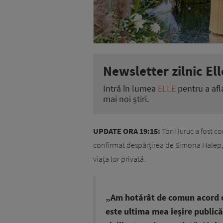
Newsletter zilnic Ell
Intră în lumea
ELLE
pentru a afl
mai noi știri.
UPDATE ORA 19:15:
Toni Iuruc a fost c
confirmat despărțirea de Simona Halep, 
viața lor privată.
„Am hotărât de comun acord c
este ultima mea ieșire publică