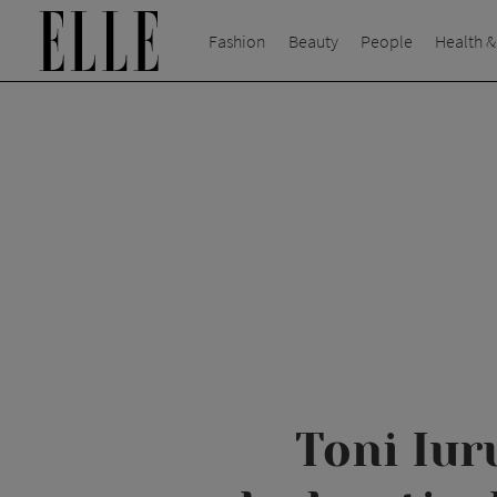
Fashion
Beauty
People
Health &
Toni Iur