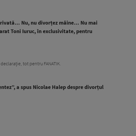
privată… Nu, nu divorțez mâine… Nu mai
rat Toni Iuruc, în exclusivitate, pentru
 declarație, tot pentru FANATIK.
tez”, a spus Nicolae Halep despre divorțul