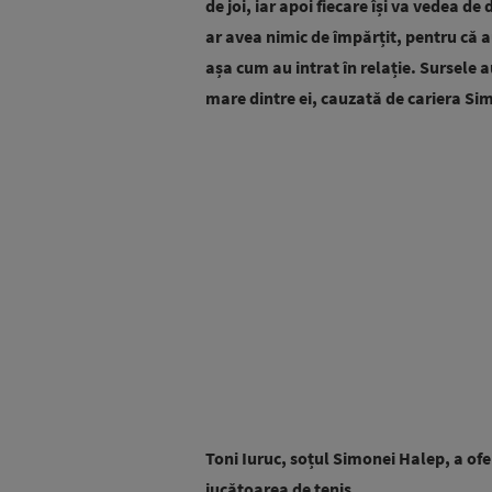
de joi, iar apoi fiecare își va vedea d
ar avea nimic de împărțit, pentru că au
așa cum au intrat în relație. Sursele a
mare dintre ei, cauzată de cariera Si
Toni Iuruc, soțul Simonei Halep, a ofe
jucătoarea de tenis.