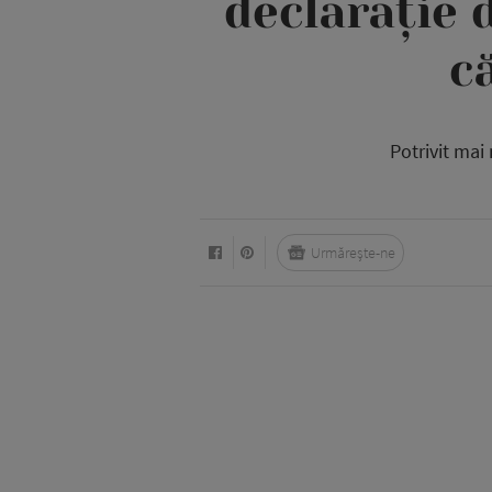
declarație 
c
Potrivit mai
Urmărește-ne