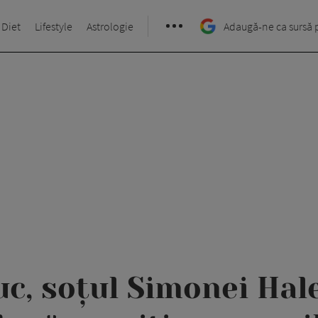
 Diet
Lifestyle
Astrologie
Adaugă-ne ca sursă 
uc, soțul Simonei Hal