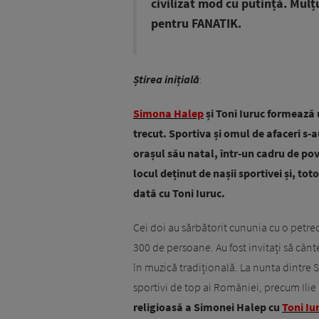
civilizat mod cu putință. Mulț
pentru FANATIK.
Știrea inițială
:
Simona Halep
și Toni Iuruc formează u
trecut. Sportiva și omul de afaceri s-
orașul său natal, într-un cadru de pov
locul deținut de nașii sportivei și, to
dată cu Toni Iuruc.
Cei doi au sărbătorit cununia cu o petrec
300 de persoane. Au fost invitați să cânt
în muzică tradițională. La nunta dintre Si
sportivi de top ai României, precum Ili
religioasă a Simonei Halep cu
Toni Iu