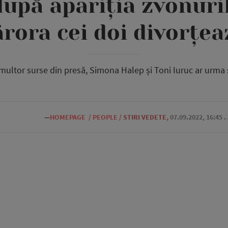
după apariția zvonur
ărora cei doi divorțea
 multor surse din presă, Simona Halep și Toni Iuruc ar urma 
—
HOMEPAGE
/
PEOPLE
/
STIRI VEDETE
,
07.09.2022, 16:45
.