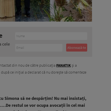
e
a cele
ontactat din nou de către publicația
FANATIK
și a
după ce inițial a declarat că nu dorește să comenteze
u Simona să ne despărțim! Nu mai insistați,
….De restul se vor ocupa avocații în cel mai