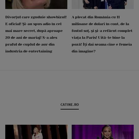
Divorțul care zguduie showbizul!
A plecat din România cu 11
E oficial! Și-au spus adio în cel
milioane de dolari în cont, de la
mai mare secret, după aproape
fostul soț, și și-a refăcut complet
20 de ani de mariaj! S-a ales
viața la Paris! Uită-te bine la
praful de cuplul de aur din
poză! Îți dai seama cine e femeia
industria de entertaining
din imagine?
CATINE.RO