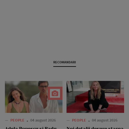
RECOMANDARI
—
PEOPLE
04 august 2026
—
PEOPLE
04 august 2026
Adela Popescu și Radu
Noi detalii despre starea