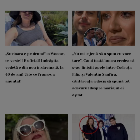
„Surioara e pe drum!” :o Wooow,
„Nu mi-e jenă să o spun cu voce
ce veste!! E oficial! Îndrăgita
tare”. Când toată lumea credea că
vedetă e din nou însărcinată, la
s-au liniștit apele între Codruța
40 de ani! Uite ce frumos a
Filip și Valentin Sanfira,
anunțat!
cântăreața a decis să spună tot
adevărul despre mariajul ei
eșuat