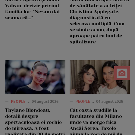
Vâlcan, decizie privind
de sănătate a actriței
familia lor: "Ne-am dat
Christina Applegate,
seama că..."
diagnosticată cu
scleroză multiplă. Cum
se simte acum, după
aproape patru luni de
spitalizare
—
PEOPLE
04 august 2026
—
PEOPLE
04 august 2026
Thylane Blondeau,
Cât costă studiile la
detalii despre
facultatea din Milano
spectaculoasa ei rochie
unde va merge fiica
de mireasă. A fost
Ancăi Serea. Taxele
realizată din 30 de metri
ajung la zeci de mii de