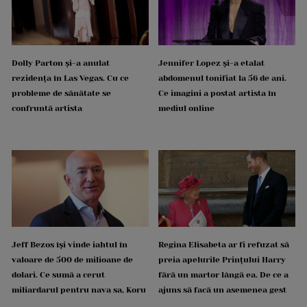
Dolly Parton și-a anulat
Jennifer Lopez și-a etalat
rezidența în Las Vegas. Cu ce
abdomenul tonifiat la 56 de ani.
probleme de sănătate se
Ce imagini a postat artista în
confruntă artista
mediul online
Jeff Bezos își vinde iahtul în
Regina Elisabeta ar fi refuzat să
valoare de 500 de milioane de
preia apelurile Prințului Harry
dolari. Ce sumă a cerut
fără un martor lângă ea. De ce a
miliardarul pentru nava sa, Koru
ajuns să facă un asemenea gest