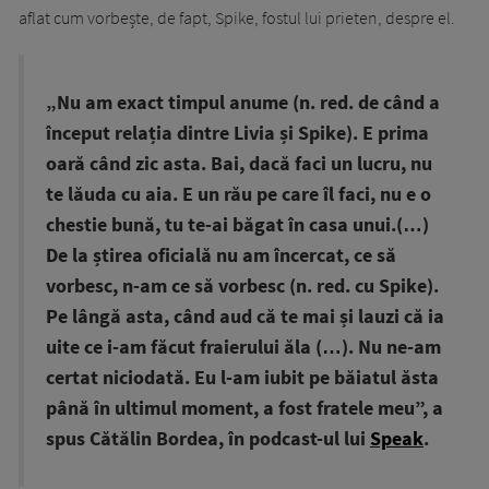
aflat cum vorbește, de fapt, Spike, fostul lui prieten, despre el.
„Nu am exact timpul anume (n. red. de când a
început relația dintre Livia și Spike). E prima
oară când zic asta. Bai, dacă faci un lucru, nu
te lăuda cu aia. E un rău pe care îl faci, nu e o
chestie bună, tu te-ai băgat în casa unui.(…)
De la știrea oficială nu am încercat, ce să
vorbesc, n-am ce să vorbesc (n. red. cu Spike).
Pe lângă asta, când aud că te mai și lauzi că ia
uite ce i-am făcut fraierului ăla (…). Nu ne-am
certat niciodată. Eu l-am iubit pe băiatul ăsta
până în ultimul moment, a fost fratele meu”, a
spus Cătălin Bordea, în podcast-ul lui
Speak
.