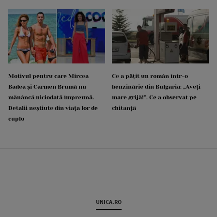
Motivul pentru care Mircea
Ce a pățit un român într-o
Badea și Carmen Brumă nu
benzinărie din Bulgaria: „Aveți
mănâncă niciodată împreună.
mare grijă!”. Ce a observat pe
Detalii neștiute din viața lor de
chitanță
cuplu
UNICA.RO