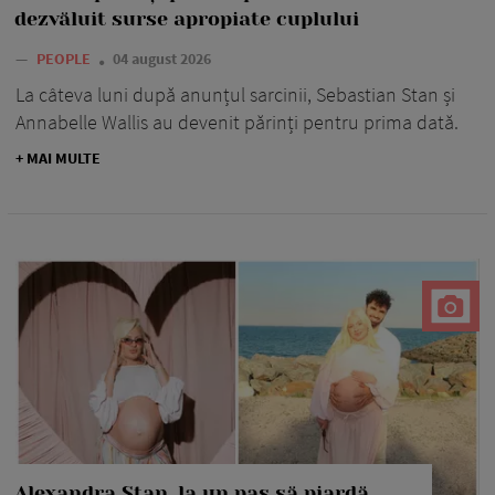
dezvăluit surse apropiate cuplului
—
PEOPLE
04 august 2026
La câteva luni după anunțul sarcinii, Sebastian Stan și
Annabelle Wallis au devenit părinți pentru prima dată.
+ MAI MULTE
Alexandra Stan, la un pas să piardă