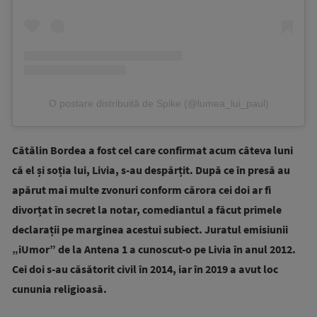
O postare distribuită de Spike (@lumea_lui_paul)
Cătălin Bordea a fost cel care confirmat acum câteva luni
că el și soția lui, Livia, s-au despărțit. După ce în presă au
apărut mai multe zvonuri conform cărora cei doi ar fi
divorțat în secret la notar, comediantul a făcut primele
declarații pe marginea acestui subiect. Juratul emisiunii
„iUmor” de la Antena 1 a cunoscut-o pe Livia în anul 2012.
Cei doi s-au căsătorit civil în 2014, iar în 2019 a avut loc
cununia religioasă.