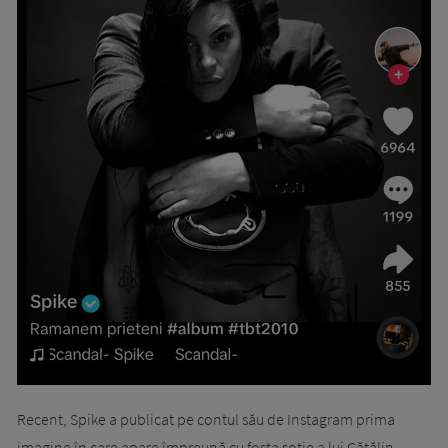
Recent, Spike a publicat pe contul său de Instagram prima
imagine în care apare împreună cu fosta soție a lui Cătălin