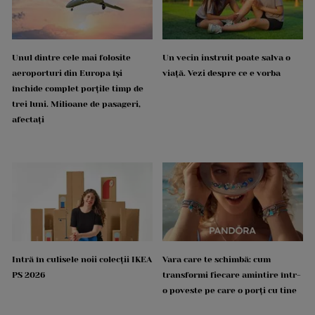
Unul dintre cele mai folosite
Un vecin instruit poate salva o
aeroporturi din Europa își
viață. Vezi despre ce e vorba
închide complet porțile timp de
trei luni. Milioane de pasageri,
afectați
Intră în culisele noii colecții IKEA
Vara care te schimbă: cum
PS 2026
transformi fiecare amintire într-
o poveste pe care o porți cu tine