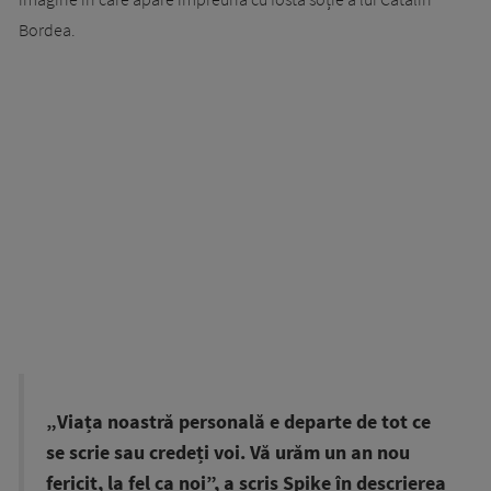
Bordea.
„Viața noastră personală e departe de tot ce
se scrie sau credeți voi. Vă urăm un an nou
fericit, la fel ca noi”, a scris Spike în descrierea