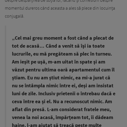
momentul dureros când aceasta a ales să plece din locuința
conjugală.
„Cel mai greu moment a fost când a plecat de
tot de acasă… Când a venit să îşi ia toate
lucrurile, eu mă pregăteam să plec în turneu.
Am ieşit pe uşă, m-am uitat în spate şi am
văzut pentru ultima oară apartamentul cum îl
ştiam. Eu nu am ştiut nimic, ea mi-a jurat că
nu se întâmpla nimic între ei, deşi am insistat
luni de zile. Inclusiv prietenii o întrebau dacă e
ceva între ea şi el. Nu a recunoscut nimic. Am
aflat din presă. L-am considerat fratele meu,
venea la noi acasă, împărţeam tot, îi dădeam
haine, l-am ajutat să treacă peste multe