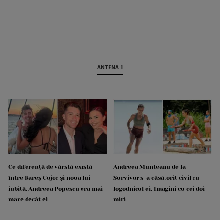
ANTENA 1
Ce diferență de vârstă există
Andreea Munteanu de la
între Rareș Cojoc și noua lui
Survivor s-a căsătorit civil cu
iubită. Andreea Popescu era mai
logodnicul ei. Imagini cu cei doi
mare decât el
miri