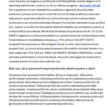
orice moment, pe pagina cu politica de confidențialitate. Aceste alegeri vor fi
raportate partenerilor noștri și nu vă vor afecta navigarea.
Mai multe detalii
Noi si partenerii nostri (retelele de socializare si agentiile de publicitate
partenere, precum si furnizorii nostri de servicii de date analitice) prelucram
ELLE Style Awards
Termeni si conditii
date pentru a permite website-ului sa functioneze, pentru a personaliza
2024
continutul si anunturile publicitare afisate in functie de interesele si/sau profilul
Politica de
dvs., pentru a va oferi functionalitati aferente retelelor de socializare si pentru a
Despre ELLE
confidențialitate
analiza traficul pe website. Beneficiati de drepturile prevazute de art. 15-22 din
Romania
GDPR in legatura cu prelucrarea datelor cu caracter personal. Aceste drepturi pot
Politica de cookies
fi exercitate prin modalitatea indicata
aici
. Prin click pe “ACCEPT TOATE”,
Contact
Publicitate
acceptati folosirea tuturor Tehnologiilor de tip Cookie, care implica inclusiv
acceptul dvs. cu privire la stocarea/accesarea informatiilor de catre Vendor-ii cu
Abonamente
care colaboram. Prin click pe “VREAU SA MODIFIC SETARILE INDIVIDUAL” puteti
schimba preferintele in mod individual, mai putin cele legate de cookie strict
necesare pentru functionarea website-ului.
Stiri
Libertatea pentru
Atât noi, cât și partenerii noștri prelucrăm datele pentru a oferi:
femei
GSP
Stocarea și/sau accesarea informațiilor de pe un dispozitiv. Măsurarea
Viva
performanței reclamelor. Utilizarea profilurilor pentru selectarea conținutului
Unica
personalizat. Dezvoltarea și îmbunătățirea serviciilor. Crearea profilurilor de
Avantaje
conținut personalizat. Utilizarea profilurilor pentru selectarea publicității
Baby
personalizate. Crearea profilurilor pentru publicitate personalizată. Măsurarea
Retete practice
performanței conținutului. Înțelegerea publicului prin statistici sau combinații
Retete
de date din surse diferite. Utilizarea datelor limitate pentru a selecta conținutul.
Utilizarea de date limitate pentru a selecta publicitatea. Date precise de
geolocație și identificarea prin scanarea dispozitivului.
Pariază responsabil! Decizia ONJN nr. 821/25.09.2025.