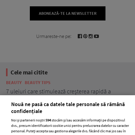
ABONEAZĂ-TE LA NEWSLETTER
Urmareste-ne pe:
Cele mai citite
BEAUTY
BEAUTY TIPS
BE
țe
7 uleiuri care stimulează creșterea rapidă a
Ce
părului
de
Nouă ne pasă ca datele tale personale să rămână
confidențiale
Noi și partenerii noștri
594
stocăm și/sau accesăm informații pe dispozitivul
dvs., precum identificatorii cookie unici pentru prelucrarea datelor cu caracter
personal. Puteți accepta sau gestiona alegerile dvs. făcând clic mai jos sau în