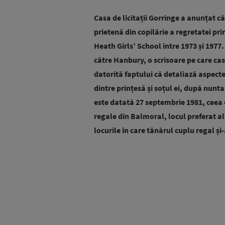
Casa de licitații Gorringe a anunțat c
prietenă din copilărie a regretatei pr
Heath Girls’ School între 1973 și 1977.
către Hanbury, o scrisoare pe care ca
datorită faptului că detaliază aspec
dintre prințesă și soțul ei, după nunta 
este datată 27 septembrie 1981, ceea c
regale din Balmoral, locul preferat a
locurile în care tânărul cuplu regal și