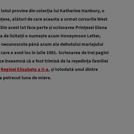
ă lotul provine din colecția lui Katherine Hanbury, o
ințese, alături de care aceasta a urmat cursurile West
 Din acest lot face parte și scrisoarea Prințesei Diana
sa de licitații o numește acum Honeymoon Letter,
te necunoscute până acum ale debutului mariajului
care a avut loc în iulie 1981. Scrisoarea de trei pagini
e înseamnă că a fost trimisă de la reședința familiei
l
Reginei Elisabeta a II-a
, și totodată unul dintre
-a petrecut luna de miere.