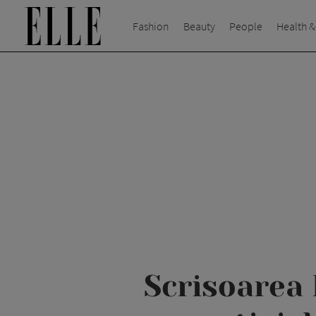
Fashion
Beauty
People
Health &
Scrisoarea 