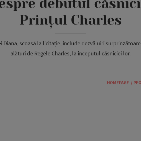
despre debutul căsnici
Prințul Charles
i Diana, scoasă la licitație, include dezvăluiri surprinzătoar
alături de Regele Charles, la începutul căsniciei lor.
—
HOMEPAGE
/
PE