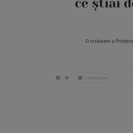
ce știai 
O scrisoare a Prințese
Urmărește-ne