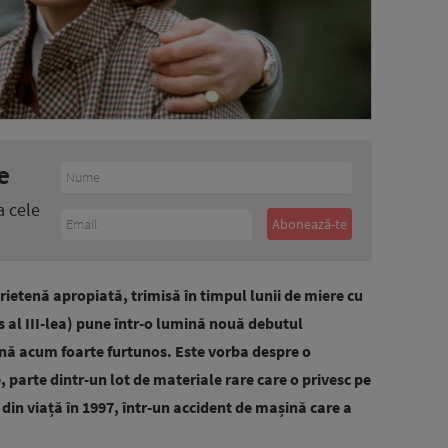
e
a cele
prietenă apropiată, trimisă în timpul lunii de miere cu
s al III-lea) pune într-o lumină nouă debutul
până acum foarte furtunos. Este vorba despre o
, parte dintr-un lot de materiale rare care o privesc pe
 din viață în 1997, într-un accident de mașină care a