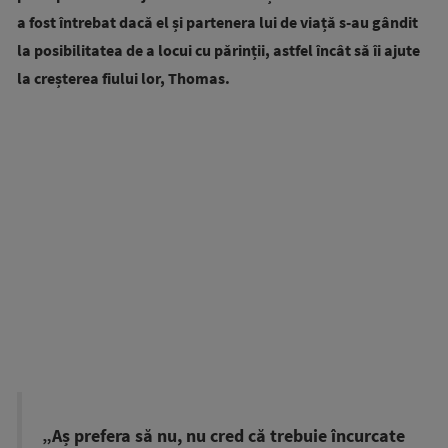
a fost întrebat dacă el și partenera lui de viață s-au gândit
la posibilitatea de a locui cu părinții, astfel încât să îi ajute
la creșterea fiului lor, Thomas.
„Aș prefera să nu, nu cred că trebuie încurcate