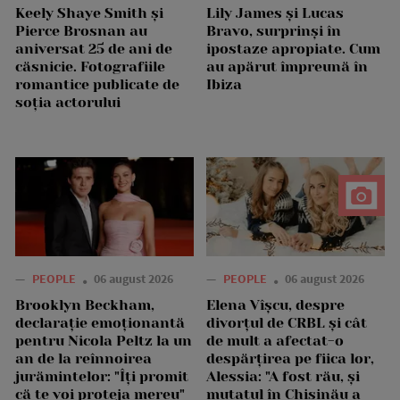
Keely Shaye Smith și
Lily James și Lucas
Pierce Brosnan au
Bravo, surprinși în
aniversat 25 de ani de
ipostaze apropiate. Cum
căsnicie. Fotografiile
au apărut împreună în
romantice publicate de
Ibiza
soția actorului
—
PEOPLE
06 august 2026
—
PEOPLE
06 august 2026
Brooklyn Beckham,
Elena Vîșcu, despre
declarație emoționantă
divorțul de CRBL și cât
pentru Nicola Peltz la un
de mult a afectat-o
an de la reînnoirea
despărțirea pe fiica lor,
jurămintelor: "Îți promit
Alessia: "A fost rău, și
că te voi proteja mereu"
mutatul în Chișinău a