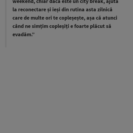
weekend, chiar dacă este un city break, ajută
la reconectare și ieși din rutina asta zilnică
care de multe ori te copleșește, așa că atunci
când ne simțim copleșiți e foarte plăcut să
evadăm.”