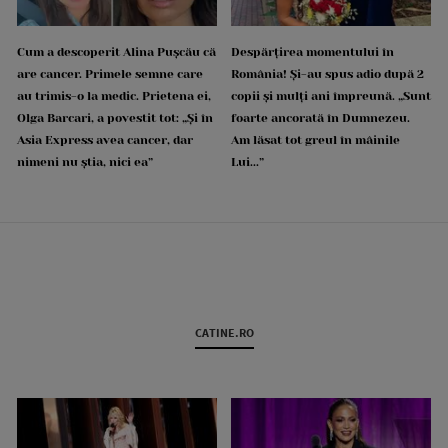
Cum a descoperit Alina Pușcău că
Despărțirea momentului în
are cancer. Primele semne care
România! Și-au spus adio după 2
au trimis-o la medic. Prietena ei,
copii și mulți ani împreună. „Sunt
Olga Barcari, a povestit tot: „Și în
foarte ancorată în Dumnezeu.
Asia Express avea cancer, dar
Am lăsat tot greul în mâinile
nimeni nu știa, nici ea”
Lui...”
CATINE.RO