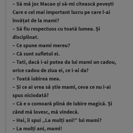
– Să mă joc Macao și să-mi citească povești
Care e cel mai important lucru pe care l-ai
învățat de la mami?
– Să fiu respectuos cu toată lumea. Și
disciplinat.
– Ce spune mami mereu?
– Că sunt sufletul ei.
– Tati, dacă i-ai putea da lui mami un cadou,
orice cadou de ziua ei, ce i-ai da?
– Toată iubirea mea.
– Și ce ai vrea să știe mami, ceva ce nu i-ai
spus niciodată?
– Că e o comoară plină de iubire magică. Și
când mă lovesc, mă vindecă.
– Hai, îi spui „La mulți ani!” lui mami?
– La mulți ani, mami!