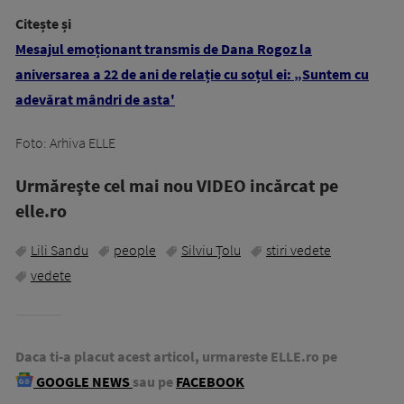
Citește și
Mesajul emoționant transmis de Dana Rogoz la
aniversarea a 22 de ani de relație cu soțul ei: „Suntem cu
adevărat mândri de asta'
Foto: Arhiva ELLE
Urmăreşte cel mai nou VIDEO incărcat pe
elle.ro
Lili Sandu
people
Silviu Țolu
stiri vedete
vedete
Daca ti-a placut acest articol, urmareste ELLE.ro pe
GOOGLE NEWS
sau pe
FACEBOOK