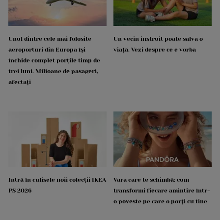
Unul dintre cele mai folosite
Un vecin instruit poate salva o
aeroporturi din Europa își
viață. Vezi despre ce e vorba
închide complet porțile timp de
trei luni. Milioane de pasageri,
afectați
Intră în culisele noii colecții IKEA
Vara care te schimbă: cum
PS 2026
transformi fiecare amintire într-
o poveste pe care o porți cu tine