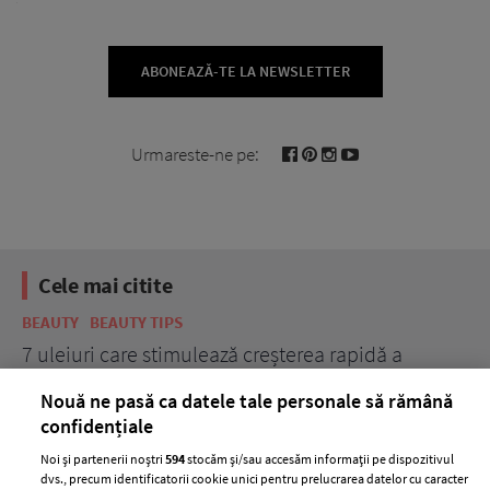
ABONEAZĂ-TE LA NEWSLETTER
Urmareste-ne pe:
Cele mai citite
BEAUTY
BEAUTY TIPS
BE
țe
7 uleiuri care stimulează creșterea rapidă a
Ce
părului
de
Nouă ne pasă ca datele tale personale să rămână
confidențiale
Noi și partenerii noștri
594
stocăm și/sau accesăm informații pe dispozitivul
dvs., precum identificatorii cookie unici pentru prelucrarea datelor cu caracter