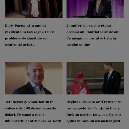
Dolly Parton și-a anulat
Jennifer Lopez și-a etalat
rezidența în Las Vegas. Cu ce
abdomenul tonifiat la 56 de ani.
probleme de sănătate se
Ce imagini a postat artista în
confruntă artista
mediul online
Jeff Bezos își vinde iahtul în
Regina Elisabeta ar fi refuzat să
valoare de 500 de milioane de
preia apelurile Prințului Harry
dolari. Ce sumă a cerut
fără un martor lângă ea. De ce a
miliardarul pentru nava sa, Koru
ajuns să facă un asemenea gest