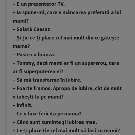
– E un prezentator TV.
– Ia spune-mi, care e mâncarea preferată a lui
mami?
– Salată Caesar.
– Și ție ce-ți place cel mai mult din ce gătește
mama?
– Paste cu brânză.
– Tommy, dacă mami ar fi un supererou, care
ar fi superputerea ei?
– Să mă transforme în iubire.
– Foarte frumos. Apropo de iubire, cât de mult
o iubești tu pe mami?
– Infinit.
– Ce o face fericită pe mama?
– Când sunt cuminte și iubirea mea.
– Ce-ți place ție cel mai mult să faci cu mami?