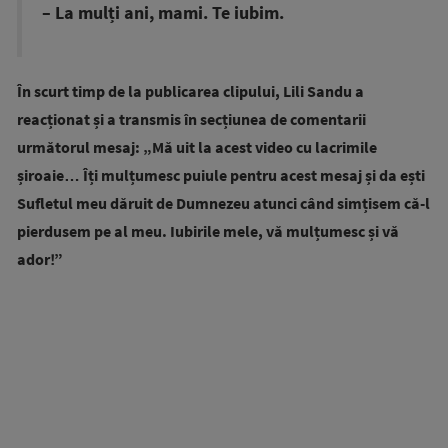
– La mulți ani, mami. Te iubim.
În scurt timp de la publicarea clipului, Lili Sandu a
reacționat și a transmis în secțiunea de comentarii
următorul mesaj: „Mă uit la acest video cu lacrimile
șiroaie… Îți mulțumesc puiule pentru acest mesaj și da ești
Sufletul meu dăruit de Dumnezeu atunci când simțisem că-l
pierdusem pe al meu.
Iubirile mele, vă mulțumesc și vă
ador!”