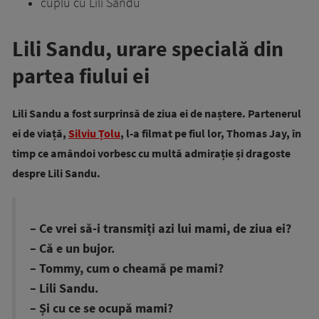
cuplu cu Lili Sandu
Lili Sandu, urare specială din
partea fiului ei
Lili Sandu a fost surprinsă de ziua ei de naștere. Partenerul
ei de viață,
Silviu Țolu
, l-a filmat pe fiul lor, Thomas Jay, în
timp ce amândoi vorbesc cu multă admirație și dragoste
despre Lili Sandu.
– Ce vrei să-i transmiți azi lui mami, de ziua ei?
– Că e un bujor.
– Tommy, cum o cheamă pe mami?
– Lili Sandu.
– Și cu ce se ocupă mami?