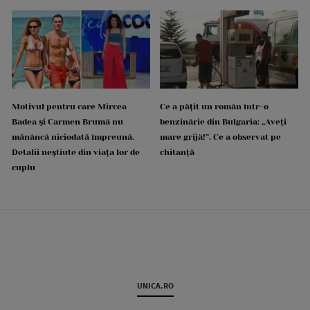
Motivul pentru care Mircea
Ce a pățit un român într-o
Badea și Carmen Brumă nu
benzinărie din Bulgaria: „Aveți
mănâncă niciodată împreună.
mare grijă!”. Ce a observat pe
Detalii neștiute din viața lor de
chitanță
cuplu
UNICA.RO