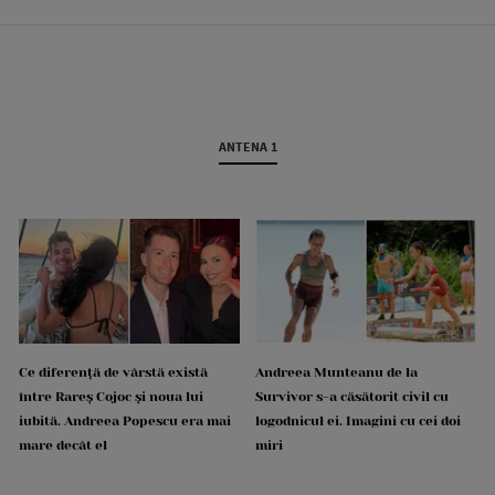
ANTENA 1
Ce diferență de vârstă există
Andreea Munteanu de la
între Rareș Cojoc și noua lui
Survivor s-a căsătorit civil cu
iubită. Andreea Popescu era mai
logodnicul ei. Imagini cu cei doi
mare decât el
miri