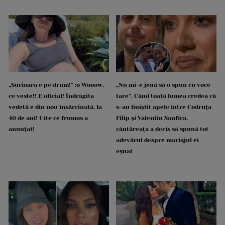
„Surioara e pe drum!” :o Wooow,
„Nu mi-e jenă să o spun cu voce
ce veste!! E oficial! Îndrăgita
tare”. Când toată lumea credea că
vedetă e din nou însărcinată, la
s-au liniștit apele între Codruța
40 de ani! Uite ce frumos a
Filip și Valentin Sanfira,
anunțat!
cântăreața a decis să spună tot
adevărul despre mariajul ei
eșuat