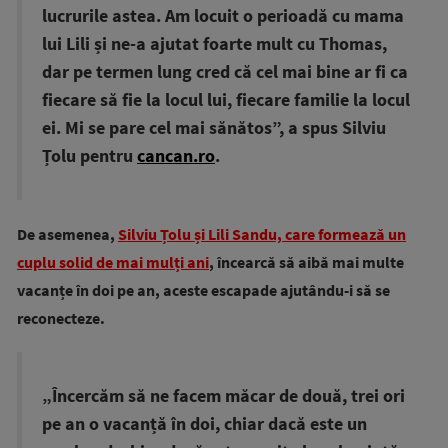
lucrurile astea. Am locuit o perioadă cu mama
lui Lili și ne-a ajutat foarte mult cu Thomas,
dar pe termen lung cred că cel mai bine ar fi ca
fiecare să fie la locul lui, fiecare familie la locul
ei. Mi se pare cel mai sănătos”, a spus Silviu
Țolu pentru
cancan.ro
.
De asemenea,
Silviu Țolu și Lili Sandu, care formează un
cuplu solid de mai mulți ani
, încearcă să aibă mai multe
vacanțe în doi pe an, aceste escapade ajutându-i să se
reconecteze.
„Încercăm să ne facem măcar de două, trei ori
pe an o vacanță în doi, chiar dacă este un