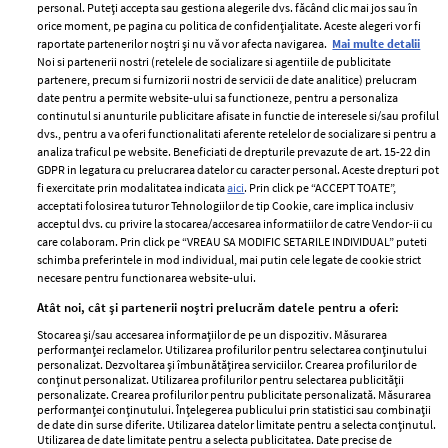
personal. Puteți accepta sau gestiona alegerile dvs. făcând clic mai jos sau în
orice moment, pe pagina cu politica de confidențialitate. Aceste alegeri vor fi
raportate partenerilor noștri și nu vă vor afecta navigarea.
Mai multe detalii
Noi si partenerii nostri (retelele de socializare si agentiile de publicitate
partenere, precum si furnizorii nostri de servicii de date analitice) prelucram
ELLE Style Awards
Termeni si conditii
date pentru a permite website-ului sa functioneze, pentru a personaliza
2024
continutul si anunturile publicitare afisate in functie de interesele si/sau profilul
Politica de
dvs., pentru a va oferi functionalitati aferente retelelor de socializare si pentru a
Despre ELLE
confidențialitate
analiza traficul pe website. Beneficiati de drepturile prevazute de art. 15-22 din
Romania
GDPR in legatura cu prelucrarea datelor cu caracter personal. Aceste drepturi pot
Politica de cookies
fi exercitate prin modalitatea indicata
aici
. Prin click pe “ACCEPT TOATE”,
Contact
Publicitate
acceptati folosirea tuturor Tehnologiilor de tip Cookie, care implica inclusiv
acceptul dvs. cu privire la stocarea/accesarea informatiilor de catre Vendor-ii cu
Abonamente
care colaboram. Prin click pe “VREAU SA MODIFIC SETARILE INDIVIDUAL” puteti
schimba preferintele in mod individual, mai putin cele legate de cookie strict
necesare pentru functionarea website-ului.
Stiri
Libertatea pentru
Atât noi, cât și partenerii noștri prelucrăm datele pentru a oferi:
femei
GSP
Stocarea și/sau accesarea informațiilor de pe un dispozitiv. Măsurarea
Viva
performanței reclamelor. Utilizarea profilurilor pentru selectarea conținutului
Unica
personalizat. Dezvoltarea și îmbunătățirea serviciilor. Crearea profilurilor de
Avantaje
conținut personalizat. Utilizarea profilurilor pentru selectarea publicității
Baby
personalizate. Crearea profilurilor pentru publicitate personalizată. Măsurarea
Retete practice
performanței conținutului. Înțelegerea publicului prin statistici sau combinații
Retete
de date din surse diferite. Utilizarea datelor limitate pentru a selecta conținutul.
Utilizarea de date limitate pentru a selecta publicitatea. Date precise de