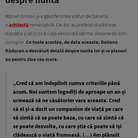
Răzvan Simion și-a găsit fericirea alături de Daliana,
o
arhitectă
remarcabilă. Cei doi au preferat să păstreze
discreția și să își țină viața personală cât mai departe de ochii
curioșilor.
Cu toate acestea, de data aceasta, Daliana
Răducan a dezvăluit detalii despre nunta lor și ce planuri
au pentru ziua cea mare.
„Cred că am îndeplinit cumva criteriile până
acum. Noi suntem logodiți de aproape un an și
urmează să ne căsătorim vara aceasta. Cred
că el și-a dorit un companion de viață pe care
să simtă că se poate baza, cu care să simtă că
se poate dezvolta, cu care știe că poate să își
clădească o viață frumoasă. (…) Am plănuit