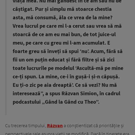
viața mea. Nu mai gândesc în ce am sau nu de
câștigat. Pur și simplu mă stoarce chestia
asta, mă consumă, ăla ce vrea de la mine?
Vrea lucrul pe care mi l-a cerut sau vrea să mă
stoarcă de ce am eu mai bun, de tot juice-ul
meu, pe care cu greu mi l-am acumulat. E
foarte greu să înveți să spui ‘nu’. Acum, fără să
fii un om puțin educat și fără filtre și să zici
toate lucrurile pe modelul ‘Ascultă-mă pe mine
ce-ți spun. La mine, ce-i în gușă-i și-n căpușă.
Eu ți-o zic pe aia dreaptă’. Ce să vezi? Nu mă
interesează”, a spus Răzvan Simion, în cadrul
podcastului „Gând la Gând cu Theo”.
Cu trecerea timpului,
Răzvan
a conștientizat că prioritățile și
perspectivele sale asupra vieții se modifică. Dacă în tinerețe era