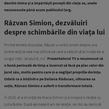
deschis inima și a împărtășit povești din viața sa, unele
necunoscute până acum publicului larg.
Răzvan Simion, dezvăluiri
despre schimbările din viața lui
Printre temele discutate, Răzvan a vorbit sincer despre una
dintre lecțiile cele mai dificile pe care a trebuit să le învețe de-a
lungul vieții: să spună „nu”.
Prezentatorul TV a recunoscut că
o bună perioadă de timp a încercat să facă pe plac celor din
jurul său, motiv pentru care și-a neglijat propriile dorințe.
Odată ce a întâlnit-o pe Daliana Răducan, viitoarea sa
soție, Răzvan Simion a suferit o transformare totală.
În 2015, el a divorțat de Diana Simion și a început o relație cu
Lidia Buble. După aproape 6 ani de relație, cei doi au decis să