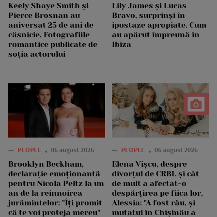
Keely Shaye Smith și
Lily James și Lucas
Pierce Brosnan au
Bravo, surprinși în
aniversat 25 de ani de
ipostaze apropiate. Cum
căsnicie. Fotografiile
au apărut împreună în
romantice publicate de
Ibiza
soția actorului
—
PEOPLE
06 august 2026
—
PEOPLE
06 august 2026
Brooklyn Beckham,
Elena Vîșcu, despre
declarație emoționantă
divorțul de CRBL și cât
pentru Nicola Peltz la un
de mult a afectat-o
an de la reînnoirea
despărțirea pe fiica lor,
jurămintelor: "Îți promit
Alessia: "A fost rău, și
că te voi proteja mereu"
mutatul în Chișinău a