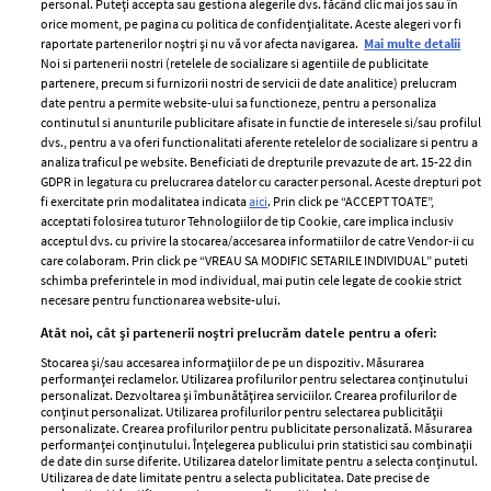
personal. Puteți accepta sau gestiona alegerile dvs. făcând clic mai jos sau în
orice moment, pe pagina cu politica de confidențialitate. Aceste alegeri vor fi
raportate partenerilor noștri și nu vă vor afecta navigarea.
Mai multe detalii
Noi si partenerii nostri (retelele de socializare si agentiile de publicitate
partenere, precum si furnizorii nostri de servicii de date analitice) prelucram
ELLE Style Awards
Termeni si conditii
date pentru a permite website-ului sa functioneze, pentru a personaliza
2024
continutul si anunturile publicitare afisate in functie de interesele si/sau profilul
Politica de
dvs., pentru a va oferi functionalitati aferente retelelor de socializare si pentru a
Despre ELLE
confidențialitate
analiza traficul pe website. Beneficiati de drepturile prevazute de art. 15-22 din
Romania
GDPR in legatura cu prelucrarea datelor cu caracter personal. Aceste drepturi pot
Politica de cookies
fi exercitate prin modalitatea indicata
aici
. Prin click pe “ACCEPT TOATE”,
Contact
Publicitate
acceptati folosirea tuturor Tehnologiilor de tip Cookie, care implica inclusiv
acceptul dvs. cu privire la stocarea/accesarea informatiilor de catre Vendor-ii cu
Abonamente
care colaboram. Prin click pe “VREAU SA MODIFIC SETARILE INDIVIDUAL” puteti
schimba preferintele in mod individual, mai putin cele legate de cookie strict
necesare pentru functionarea website-ului.
Stiri
Libertatea pentru
Atât noi, cât și partenerii noștri prelucrăm datele pentru a oferi:
femei
GSP
Stocarea și/sau accesarea informațiilor de pe un dispozitiv. Măsurarea
Viva
performanței reclamelor. Utilizarea profilurilor pentru selectarea conținutului
Unica
personalizat. Dezvoltarea și îmbunătățirea serviciilor. Crearea profilurilor de
Avantaje
conținut personalizat. Utilizarea profilurilor pentru selectarea publicității
Baby
personalizate. Crearea profilurilor pentru publicitate personalizată. Măsurarea
Retete practice
performanței conținutului. Înțelegerea publicului prin statistici sau combinații
Retete
de date din surse diferite. Utilizarea datelor limitate pentru a selecta conținutul.
Utilizarea de date limitate pentru a selecta publicitatea. Date precise de