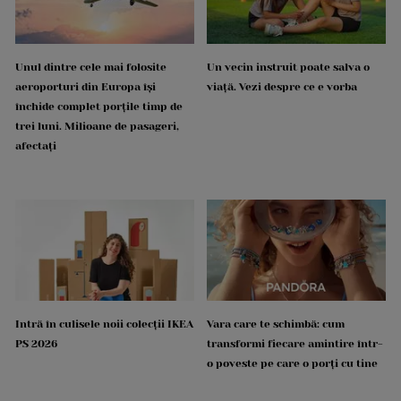
Unul dintre cele mai folosite
Un vecin instruit poate salva o
aeroporturi din Europa își
viață. Vezi despre ce e vorba
închide complet porțile timp de
trei luni. Milioane de pasageri,
afectați
Intră în culisele noii colecții IKEA
Vara care te schimbă: cum
PS 2026
transformi fiecare amintire într-
o poveste pe care o porți cu tine