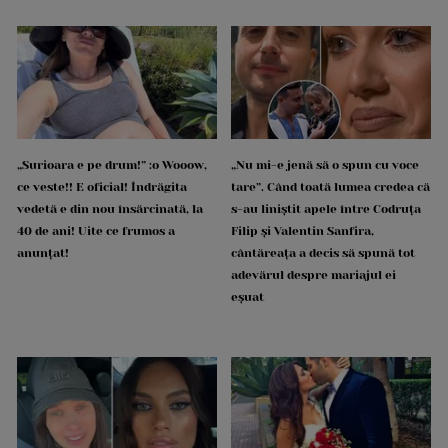
„Surioara e pe drum!” :o Wooow,
„Nu mi-e jenă să o spun cu voce
ce veste!! E oficial! Îndrăgita
tare”. Când toată lumea credea că
vedetă e din nou însărcinată, la
s-au liniștit apele între Codruța
40 de ani! Uite ce frumos a
Filip și Valentin Sanfira,
anunțat!
cântăreața a decis să spună tot
adevărul despre mariajul ei
eșuat