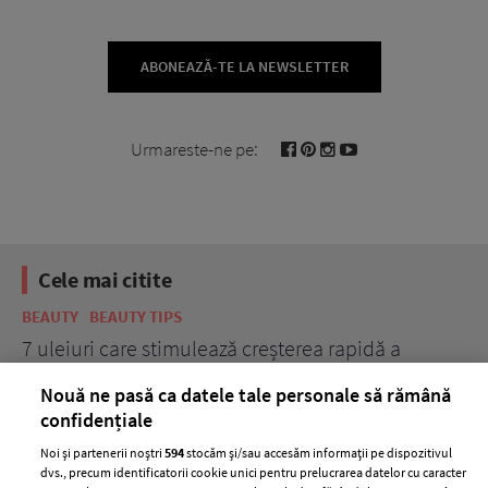
ABONEAZĂ-TE LA NEWSLETTER
Urmareste-ne pe:
Cele mai citite
BEAUTY
BEAUTY TIPS
BE
țe
7 uleiuri care stimulează creșterea rapidă a
Ce
părului
de
Nouă ne pasă ca datele tale personale să rămână
confidențiale
Noi și partenerii noștri
594
stocăm și/sau accesăm informații pe dispozitivul
dvs., precum identificatorii cookie unici pentru prelucrarea datelor cu caracter