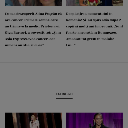
Cum a descoperit Alina Pușcău că
Despărțirea momentului în
are cancer. Primele semne care
România! Și-au spus adio după 2
au trimis-o la medic. Prietena ei,
copii și mulți ani împreună. „Sunt
Olga Barcari, a povestit tot: „Și în
foarte ancorată în Dumnezeu.
Asia Express avea cancer, dar
Am lăsat tot greul în mâinile
nimeni nu știa, nici ea”
Lui...”
CATINE.RO