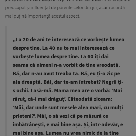
preocupat și influențat de părerile celor din jur, acum acordă
mai puțină importanță acestui aspect.
„La 20 de ani te interesează ce vorbește lumea
despre tine. La 40 nu te mai interesează ce
vorbește lumea despre tine. La 60 îți dai
seama că nimeni n-a vorbit de tine vreodată.
Bă, dar n-au avut treaba ta. Bă, eu ți-o zic pe
aia dreaptă. Băi, dar te-am întrebat? Negrii ți-
s ochii. Lasă-mă. Mama mea are o vorbă: ‘Mai
răruț, că-i mai drăguț’. Câteodată ziceam:
‘Măi, dar unde sunt mesele alea mari, cu mulți
prieteni?’. Măi, o să vezi că pe măsură ce
îmbătrânești, e mai bine așa. Și, într-adevăr, e
mai bine așa. Lumea nu vrea nimic de la tine