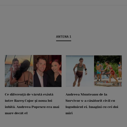
ANTENA 1
Ce diferență de vârstă există
Andreea Munteanu de la
între Rareș Cojoc și noua lui
Survivor s-a căsătorit civil cu
iubită. Andreea Popescu era mai
logodnicul ei. Imagini cu cei doi
mare decât el
miri