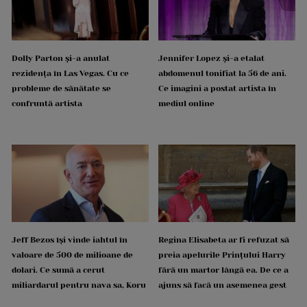
Dolly Parton și-a anulat
Jennifer Lopez și-a etalat
rezidența în Las Vegas. Cu ce
abdomenul tonifiat la 56 de ani.
probleme de sănătate se
Ce imagini a postat artista în
confruntă artista
mediul online
Jeff Bezos își vinde iahtul în
Regina Elisabeta ar fi refuzat să
valoare de 500 de milioane de
preia apelurile Prințului Harry
dolari. Ce sumă a cerut
fără un martor lângă ea. De ce a
miliardarul pentru nava sa, Koru
ajuns să facă un asemenea gest