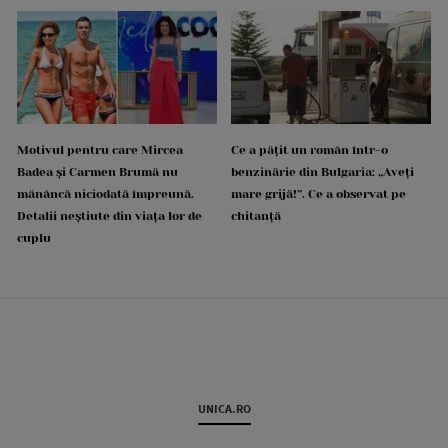
Motivul pentru care Mircea
Ce a pățit un român într-o
Badea și Carmen Brumă nu
benzinărie din Bulgaria: „Aveți
mănâncă niciodată împreună.
mare grijă!”. Ce a observat pe
Detalii neștiute din viața lor de
chitanță
cuplu
UNICA.RO