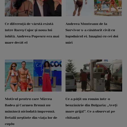
Ce diferență de vârstă există
Andreea Munteanu de la
între Rareș Cojoc și noua lui
Survivor s-a căsătorit civil cu
iubită. Andreea Popescu era mai
logodnicul ei. Imagini cu cei doi
mare decât el
miri
Motivul pentru care Mircea
Ce a pățit un român într-o
Badea și Carmen Brumă nu
benzinărie din Bulgaria: „Aveți
mănâncă niciodată împreună.
mare grijă!”. Ce a observat pe
Detalii neștiute din viața lor de
chitanță
cuplu