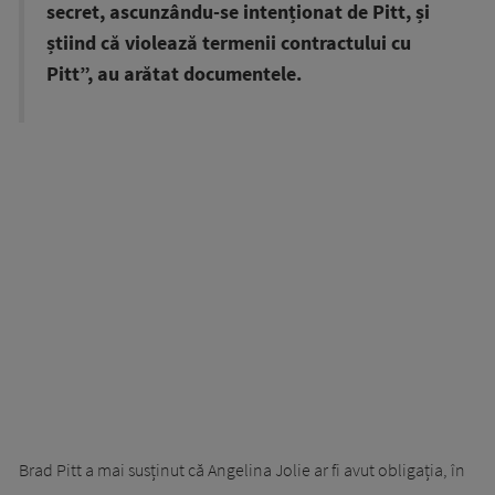
secret, ascunzându-se intenționat de Pitt, și
știind că violează termenii contractului cu
Pitt”, au arătat documentele.
Brad Pitt a mai susținut că Angelina Jolie ar fi avut obligația, în