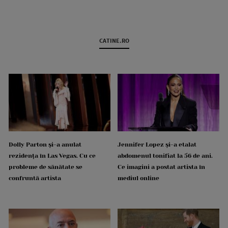
CATINE.RO
Dolly Parton și-a anulat
Jennifer Lopez și-a etalat
rezidența în Las Vegas. Cu ce
abdomenul tonifiat la 56 de ani.
probleme de sănătate se
Ce imagini a postat artista în
confruntă artista
mediul online