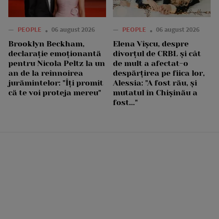
—
PEOPLE
06 august 2026
—
PEOPLE
06 august 2026
Brooklyn Beckham,
Elena Vîșcu, despre
declarație emoționantă
divorțul de CRBL și cât
pentru Nicola Peltz la un
de mult a afectat-o
an de la reînnoirea
despărțirea pe fiica lor,
jurămintelor: "Îți promit
Alessia: "A fost rău, și
că te voi proteja mereu"
mutatul în Chișinău a
fost..."