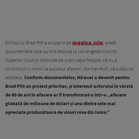
Echipa lui Brad Pitt a acuzat-o pe
Angelina Jolie
, arată
documentele care au fost depuse la Los Angeles County
Superior Court și obținute de publicația People, că nu a
contribuit cu nimic la succesul afacerii, ba mai mult, că a dăunat
acesteia.
Conform documentelor, Miraval a devenit pentru
Brad Pitt un proiect prioritar, și interesul actorului în vârstă
de 60 de ani în afacere ar fi transformat-o într-o „afacere
globală de milioane de dolari și una dintre cele mai
apreciate producătoare de vinuri rose din lume.”