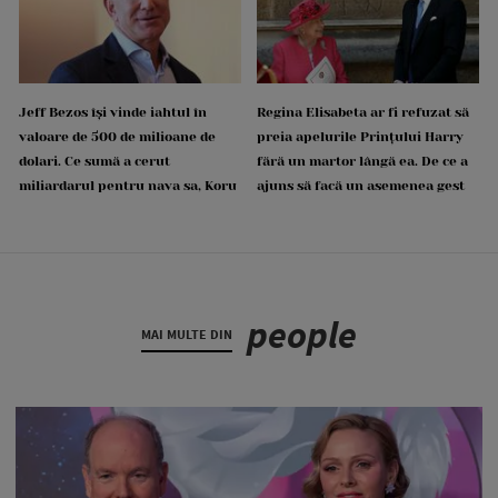
Jeff Bezos își vinde iahtul în
Regina Elisabeta ar fi refuzat să
valoare de 500 de milioane de
preia apelurile Prințului Harry
dolari. Ce sumă a cerut
fără un martor lângă ea. De ce a
miliardarul pentru nava sa, Koru
ajuns să facă un asemenea gest
people
MAI MULTE DIN