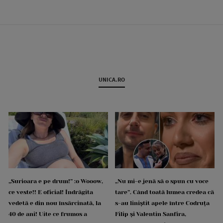
UNICA.RO
„Surioara e pe drum!” :o Wooow,
„Nu mi-e jenă să o spun cu voce
ce veste!! E oficial! Îndrăgita
tare”. Când toată lumea credea că
vedetă e din nou însărcinată, la
s-au liniștit apele între Codruța
40 de ani! Uite ce frumos a
Filip și Valentin Sanfira,