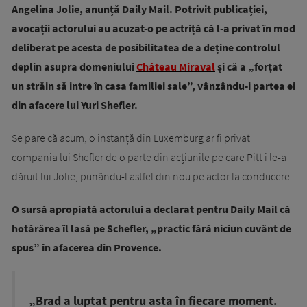
Angelina Jolie, anunță Daily Mail. Potrivit publicației,
avocații actorului au acuzat-o pe actriță că l-a privat în mod
deliberat pe acesta de posibilitatea de a deține controlul
deplin asupra domeniului
Château Miraval
și că a „forțat
un străin să intre în casa familiei sale”, vânzându-i partea ei
din afacere lui Yuri Shefler.
Se pare că acum, o instanță din Luxemburg ar fi privat
compania lui Shefler de o parte din acțiunile pe care Pitt i le-a
dăruit lui Jolie, punându-l astfel din nou pe actor la conducere.
O sursă apropiată actorului a declarat pentru Daily Mail că
hotărârea îl lasă pe Schefler, „practic fără niciun cuvânt de
spus” în afacerea din Provence.
„Brad a luptat pentru asta în fiecare moment.