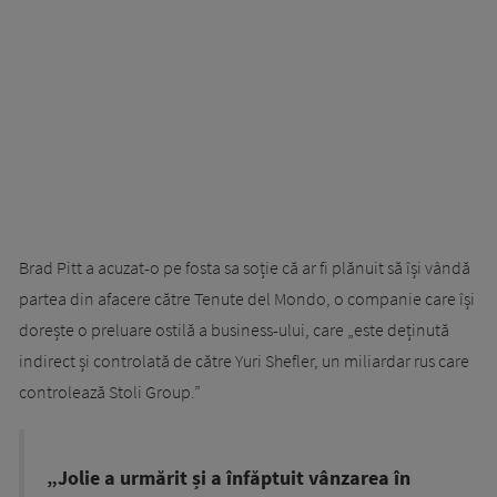
Brad Pitt a acuzat-o pe fosta sa soție că ar fi plănuit să își vândă
partea din afacere către Tenute del Mondo, o companie care își
dorește o preluare ostilă a business-ului, care „este deținută
indirect și controlată de către Yuri Shefler, un miliardar rus care
controlează Stoli Group.”
„Jolie a urmărit și a înfăptuit vânzarea în