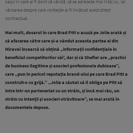
cazul în care ar fi dorit să vândă, să se adreseze mai întâi lui, iar
vânzarea despre care vorbește ar fi încălcat acest drept
contractual.
Mai mult, dosarul în care Brad Pitt o acuză pe Jolie arată și
că afacerea către care și-a vândut aceasta partea ei din
Miraval încearcă să obțină „informații confidențiale în
beneficiul competitorilor săi', dar și că Shefler are „practici
de business ilegitime și asocieri profesionale dubioase”,
care „pun în pericol reputația brand-ului pe care Brad Pitt a
construit-o cu grijă.” „Jolie a căutat să îl oblige pe Pitt să
intre într-un parteneriat cu un străin, și încă mai rău, un
străin cu intenții și asocieri otrăvitoare”, se mai arată în
documentele depuse.