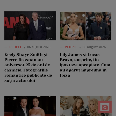
—
PEOPLE
06 august 2026
—
PEOPLE
06 august 2026
Keely Shaye Smith și
Lily James și Lucas
Pierce Brosnan au
Bravo, surprinși în
aniversat 25 de ani de
ipostaze apropiate. Cum
căsnicie. Fotografiile
au apărut împreună în
romantice publicate de
Ibiza
soția actorului