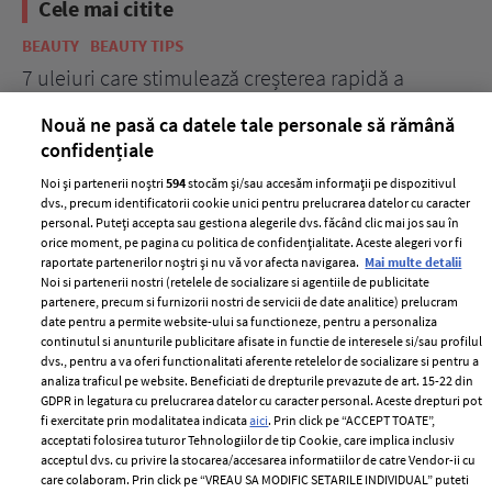
Cele mai citite
BEAUTY
BEAUTY TIPS
BE
țe
7 uleiuri care stimulează creșterea rapidă a
Ce
părului
de
Nouă ne pasă ca datele tale personale să rămână
confidențiale
Noi și partenerii noștri
594
stocăm și/sau accesăm informații pe dispozitivul
dvs., precum identificatorii cookie unici pentru prelucrarea datelor cu caracter
personal. Puteți accepta sau gestiona alegerile dvs. făcând clic mai jos sau în
orice moment, pe pagina cu politica de confidențialitate. Aceste alegeri vor fi
raportate partenerilor noștri și nu vă vor afecta navigarea.
Mai multe detalii
Noi si partenerii nostri (retelele de socializare si agentiile de publicitate
partenere, precum si furnizorii nostri de servicii de date analitice) prelucram
ELLE Style Awards
Termeni si conditii
date pentru a permite website-ului sa functioneze, pentru a personaliza
2024
continutul si anunturile publicitare afisate in functie de interesele si/sau profilul
Politica de
dvs., pentru a va oferi functionalitati aferente retelelor de socializare si pentru a
Despre ELLE
confidențialitate
analiza traficul pe website. Beneficiati de drepturile prevazute de art. 15-22 din
Romania
GDPR in legatura cu prelucrarea datelor cu caracter personal. Aceste drepturi pot
Politica de cookies
fi exercitate prin modalitatea indicata
aici
. Prin click pe “ACCEPT TOATE”,
Contact
Publicitate
acceptati folosirea tuturor Tehnologiilor de tip Cookie, care implica inclusiv
acceptul dvs. cu privire la stocarea/accesarea informatiilor de catre Vendor-ii cu
Abonamente
care colaboram. Prin click pe “VREAU SA MODIFIC SETARILE INDIVIDUAL” puteti