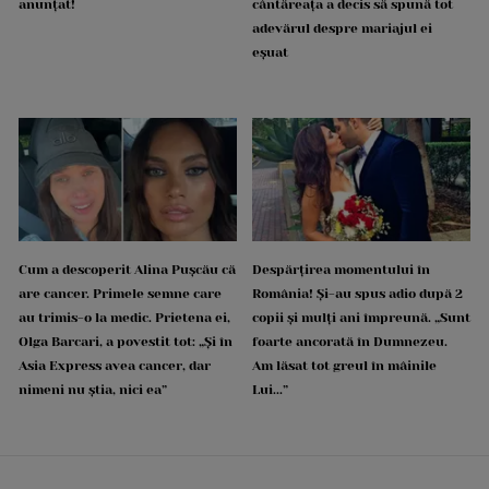
anunțat!
cântăreața a decis să spună tot
adevărul despre mariajul ei
eșuat
Cum a descoperit Alina Pușcău că
Despărțirea momentului în
are cancer. Primele semne care
România! Și-au spus adio după 2
au trimis-o la medic. Prietena ei,
copii și mulți ani împreună. „Sunt
Olga Barcari, a povestit tot: „Și în
foarte ancorată în Dumnezeu.
Asia Express avea cancer, dar
Am lăsat tot greul în mâinile
nimeni nu știa, nici ea”
Lui...”