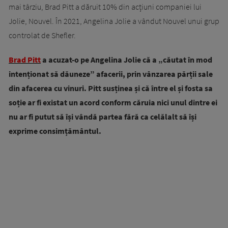
mai târziu, Brad Pitt a dăruit 10% din acțiuni companiei lui
Jolie, Nouvel. În 2021, Angelina Jolie a vândut Nouvel unui grup
controlat de Shefler.
Brad Pitt
a acuzat-o pe Angelina Jolie că a „căutat în mod
intenționat să dăuneze” afacerii, prin vânzarea părții sale
din afacerea cu vinuri. Pitt susținea și că între el și fosta sa
soție ar fi existat un acord conform căruia nici unul dintre ei
nu ar fi putut să își vândă partea fără ca celălalt să își
exprime consimțământul.