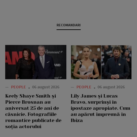
RECOMANDARI
—
PEOPLE
06 august 2026
—
PEOPLE
06 august 2026
Keely Shaye Smith și
Lily James și Lucas
Pierce Brosnan au
Bravo, surprinși în
aniversat 25 de ani de
ipostaze apropiate. Cum
căsnicie. Fotografiile
au apărut împreună în
romantice publicate de
Ibiza
soția actorului