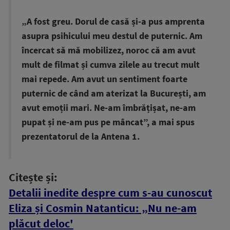
„A fost greu. Dorul de casă și-a pus amprenta
asupra psihicului meu destul de puternic. Am
încercat să mă mobilizez, noroc că am avut
mult de filmat și cumva zilele au trecut mult
mai repede. Am avut un sentiment foarte
puternic de când am aterizat la București, am
avut emoții mari. Ne-am îmbrățișat, ne-am
pupat și ne-am pus pe mâncat”, a mai spus
prezentatorul de la Antena 1.
Citește și:
Detalii inedite despre cum s-au cunoscut
Eliza și Cosmin Natanticu: „Nu ne-am
plăcut deloc'