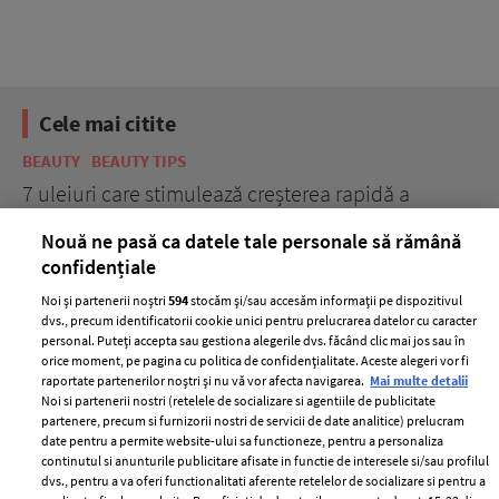
Cele mai citite
BEAUTY
BEAUTY TIPS
BE
țe
7 uleiuri care stimulează creșterea rapidă a
Ce
părului
de
Nouă ne pasă ca datele tale personale să rămână
confidențiale
Noi și partenerii noștri
594
stocăm și/sau accesăm informații pe dispozitivul
dvs., precum identificatorii cookie unici pentru prelucrarea datelor cu caracter
personal. Puteți accepta sau gestiona alegerile dvs. făcând clic mai jos sau în
orice moment, pe pagina cu politica de confidențialitate. Aceste alegeri vor fi
raportate partenerilor noștri și nu vă vor afecta navigarea.
Mai multe detalii
Noi si partenerii nostri (retelele de socializare si agentiile de publicitate
partenere, precum si furnizorii nostri de servicii de date analitice) prelucram
ELLE Style Awards
Termeni si conditii
date pentru a permite website-ului sa functioneze, pentru a personaliza
2024
continutul si anunturile publicitare afisate in functie de interesele si/sau profilul
Politica de
dvs., pentru a va oferi functionalitati aferente retelelor de socializare si pentru a
Despre ELLE
confidențialitate