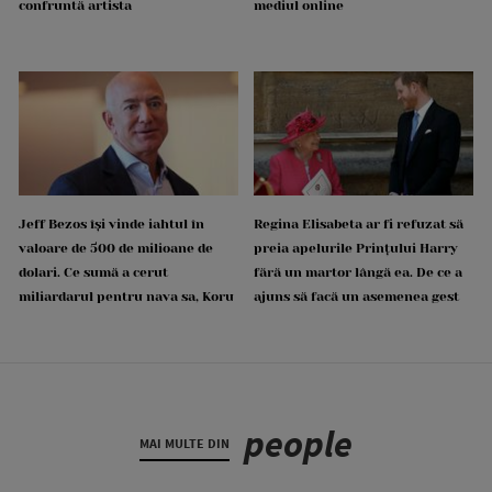
confruntă artista
mediul online
Jeff Bezos își vinde iahtul în
Regina Elisabeta ar fi refuzat să
valoare de 500 de milioane de
preia apelurile Prințului Harry
dolari. Ce sumă a cerut
fără un martor lângă ea. De ce a
miliardarul pentru nava sa, Koru
ajuns să facă un asemenea gest
people
MAI MULTE DIN