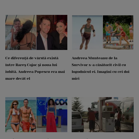
Ce diferență de vârstă există
Andreea Munteanu de la
între Rareș Cojoc și noua lui
Survivor s-a căsătorit civil cu
iubită. Andreea Popescu era mai
logodnicul ei. Imagini cu cei doi
mare decât el
miri