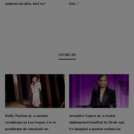
nimeni nu știa, nici ea”
Lui...”
CATINE.RO
Dolly Parton și-a anulat
Jennifer Lopez și-a etalat
rezidența în Las Vegas. Cu ce
abdomenul tonifiat la 56 de ani.
probleme de sănătate se
Ce imagini a postat artista în