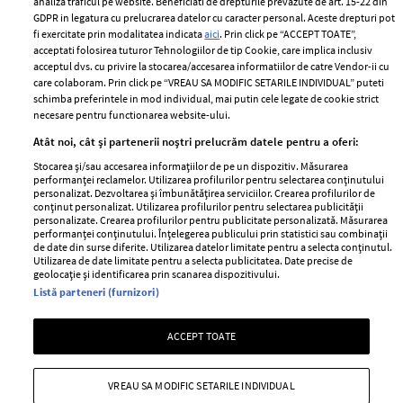
analiza traficul pe website. Beneficiati de drepturile prevazute de art. 15-22 din
Romania
GDPR in legatura cu prelucrarea datelor cu caracter personal. Aceste drepturi pot
Politica de cookies
fi exercitate prin modalitatea indicata
aici
. Prin click pe “ACCEPT TOATE”,
Contact
Publicitate
acceptati folosirea tuturor Tehnologiilor de tip Cookie, care implica inclusiv
acceptul dvs. cu privire la stocarea/accesarea informatiilor de catre Vendor-ii cu
Abonamente
care colaboram. Prin click pe “VREAU SA MODIFIC SETARILE INDIVIDUAL” puteti
schimba preferintele in mod individual, mai putin cele legate de cookie strict
necesare pentru functionarea website-ului.
Stiri
Libertatea pentru
Atât noi, cât și partenerii noștri prelucrăm datele pentru a oferi:
femei
GSP
Stocarea și/sau accesarea informațiilor de pe un dispozitiv. Măsurarea
Viva
performanței reclamelor. Utilizarea profilurilor pentru selectarea conținutului
Unica
personalizat. Dezvoltarea și îmbunătățirea serviciilor. Crearea profilurilor de
Avantaje
conținut personalizat. Utilizarea profilurilor pentru selectarea publicității
Baby
personalizate. Crearea profilurilor pentru publicitate personalizată. Măsurarea
Retete practice
performanței conținutului. Înțelegerea publicului prin statistici sau combinații
Retete
de date din surse diferite. Utilizarea datelor limitate pentru a selecta conținutul.
Utilizarea de date limitate pentru a selecta publicitatea. Date precise de
geolocație și identificarea prin scanarea dispozitivului.
Pariază responsabil! Decizia ONJN nr. 821/25.09.2025.
Listă parteneri (furnizori)
Jocurile de noroc sunt interzise minorilor.
ACCEPT TOATE
Copyright © 2026 Ringier Romania SRL
VREAU SA MODIFIC SETARILE INDIVIDUAL