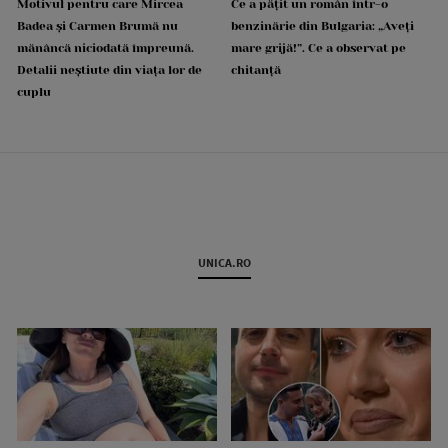
Motivul pentru care Mircea
Ce a pățit un român într-o
Badea și Carmen Brumă nu
benzinărie din Bulgaria: „Aveți
mănâncă niciodată împreună.
mare grijă!”. Ce a observat pe
Detalii neștiute din viața lor de
chitanță
cuplu
UNICA.RO