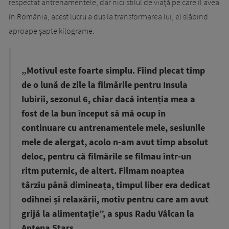
respectat antrenamentele, dar nici stilul de viaţă pe care îl avea
în România, acest lucru a dus la transformarea lui, el slăbind
aproape șapte kilograme.
„Motivul este foarte simplu. Fiind plecat timp
de o lună de zile la filmările pentru Insula
Iubirii, sezonul 6, chiar dacă intenția mea a
fost de la bun început să mă ocup în
continuare cu antrenamentele mele, sesiunile
mele de alergat, acolo n-am avut timp absolut
deloc, pentru că filmările se filmau într-un
ritm puternic, de altert. Filmam noaptea
târziu până dimineața, timpul liber era dedicat
odihnei și relaxării, motiv pentru care am avut
grijă la alimentație”, a spus Radu Vâlcan la
Antena Stars.