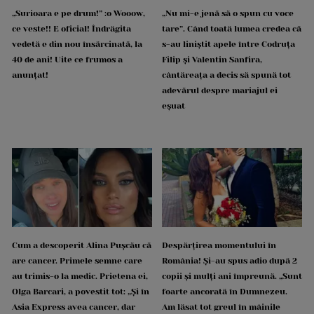
„Surioara e pe drum!” :o Wooow,
„Nu mi-e jenă să o spun cu voce
ce veste!! E oficial! Îndrăgita
tare”. Când toată lumea credea că
vedetă e din nou însărcinată, la
s-au liniștit apele între Codruța
40 de ani! Uite ce frumos a
Filip și Valentin Sanfira,
anunțat!
cântăreața a decis să spună tot
adevărul despre mariajul ei
eșuat
Cum a descoperit Alina Pușcău că
Despărțirea momentului în
are cancer. Primele semne care
România! Și-au spus adio după 2
au trimis-o la medic. Prietena ei,
copii și mulți ani împreună. „Sunt
Olga Barcari, a povestit tot: „Și în
foarte ancorată în Dumnezeu.
Asia Express avea cancer, dar
Am lăsat tot greul în mâinile