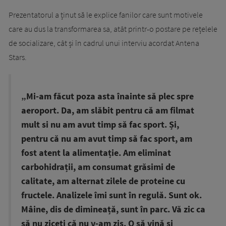
Prezentatorul a ținut să le explice fanilor care sunt motivele
care au dus la transformarea sa, atât printr-o postare pe rețelele
de socializare, cât și în cadrul unui interviu acordat Antena
Stars.
„Mi-am făcut poza asta înainte să plec spre
aeroport. Da, am slăbit pentru că am filmat
mult si nu am avut timp să fac sport. Și,
pentru că nu am avut timp să fac sport, am
fost atent la alimentație. Am eliminat
carbohidrații, am consumat grăsimi de
calitate, am alternat zilele de proteine cu
fructele. Analizele îmi sunt în regulă. Sunt ok.
Mâine, dis de dimineață, sunt în parc. Vă zic ca
să nu ziceți că nu v-am zis. O să vină și