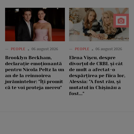
—
PEOPLE
06 august 2026
—
PEOPLE
06 august 2026
Brooklyn Beckham,
Elena Vîșcu, despre
declarație emoționantă
divorțul de CRBL și cât
pentru Nicola Peltz la un
de mult a afectat-o
an de la reînnoirea
despărțirea pe fiica lor,
jurămintelor: "Îți promit
Alessia: "A fost rău, și
că te voi proteja mereu"
mutatul în Chișinău a
fost..."