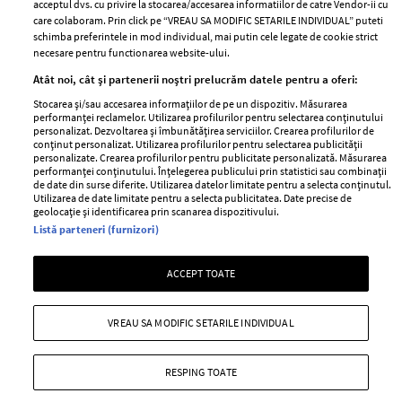
acceptul dvs. cu privire la stocarea/accesarea informatiilor de catre Vendor-ii cu
Abonamente
care colaboram. Prin click pe “VREAU SA MODIFIC SETARILE INDIVIDUAL” puteti
schimba preferintele in mod individual, mai putin cele legate de cookie strict
necesare pentru functionarea website-ului.
Stiri
Libertatea pentru
Atât noi, cât și partenerii noștri prelucrăm datele pentru a oferi:
femei
GSP
Stocarea și/sau accesarea informațiilor de pe un dispozitiv. Măsurarea
Viva
performanței reclamelor. Utilizarea profilurilor pentru selectarea conținutului
Unica
personalizat. Dezvoltarea și îmbunătățirea serviciilor. Crearea profilurilor de
Avantaje
conținut personalizat. Utilizarea profilurilor pentru selectarea publicității
Baby
personalizate. Crearea profilurilor pentru publicitate personalizată. Măsurarea
Retete practice
performanței conținutului. Înțelegerea publicului prin statistici sau combinații
Retete
de date din surse diferite. Utilizarea datelor limitate pentru a selecta conținutul.
Utilizarea de date limitate pentru a selecta publicitatea. Date precise de
geolocație și identificarea prin scanarea dispozitivului.
Pariază responsabil! Decizia ONJN nr. 821/25.09.2025.
Listă parteneri (furnizori)
Jocurile de noroc sunt interzise minorilor.
ACCEPT TOATE
Copyright © 2026 Ringier Romania SRL
VREAU SA MODIFIC SETARILE INDIVIDUAL
RESPING TOATE