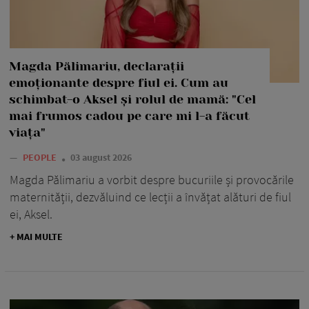
Magda Pălimariu, declarații
emoționante despre fiul ei. Cum au
schimbat-o Aksel și rolul de mamă: "Cel
mai frumos cadou pe care mi l-a făcut
viața"
—
PEOPLE
03 august 2026
Magda Pălimariu a vorbit despre bucuriile și provocările
maternității, dezvăluind ce lecții a învățat alături de fiul
ei, Aksel.
+ MAI MULTE