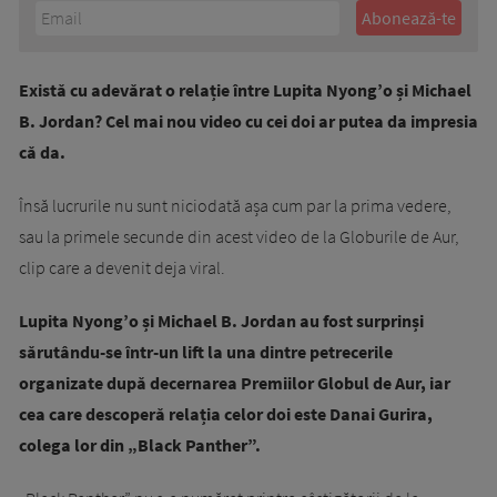
Există cu adevărat o relație între Lupita Nyong’o și Michael
B. Jordan? Cel mai nou video cu cei doi ar putea da impresia
că da.
Însă lucrurile nu sunt niciodată așa cum par la prima vedere,
sau la primele secunde din acest video de la Globurile de Aur,
clip care a devenit deja viral.
Lupita Nyong’o și Michael B. Jordan au fost surprinși
sărutându-se într-un lift la una dintre petrecerile
organizate după decernarea Premiilor Globul de Aur, iar
cea care descoperă relația celor doi este Danai Gurira,
colega lor din „Black Panther”.