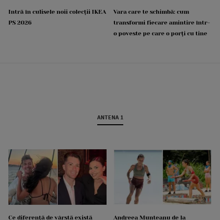
Intră în culisele noii colecții IKEA
Vara care te schimbă: cum
PS 2026
transformi fiecare amintire într-
o poveste pe care o porți cu tine
ANTENA 1
Ce diferență de vârstă există
Andreea Munteanu de la