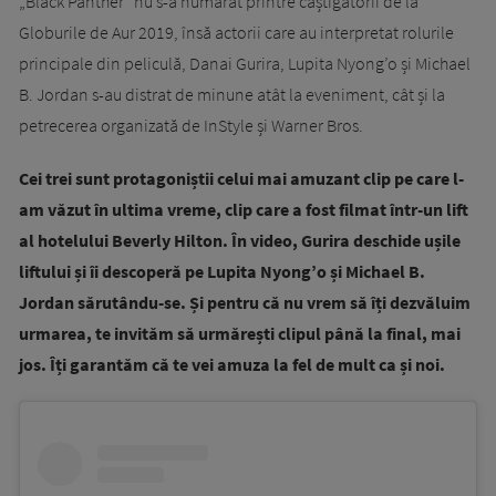
„Black Panther” nu s-a numărat printre câștigătorii de la
Globurile de Aur 2019, însă actorii care au interpretat rolurile
principale din peliculă, Danai Gurira, Lupita Nyong’o și Michael
B. Jordan s-au distrat de minune atât la eveniment, cât și la
petrecerea organizată de InStyle și Warner Bros.
Cei trei sunt protagoniștii celui mai amuzant clip pe care l-
am văzut în ultima vreme, clip care a fost filmat într-un lift
al hotelului Beverly Hilton. În video, Gurira deschide ușile
liftului și îi descoperă pe Lupita Nyong’o și Michael B.
Jordan sărutându-se. Și pentru că nu vrem să îți dezvăluim
urmarea, te invităm să urmărești clipul până la final, mai
jos. Îți garantăm că te vei amuza la fel de mult ca și noi.