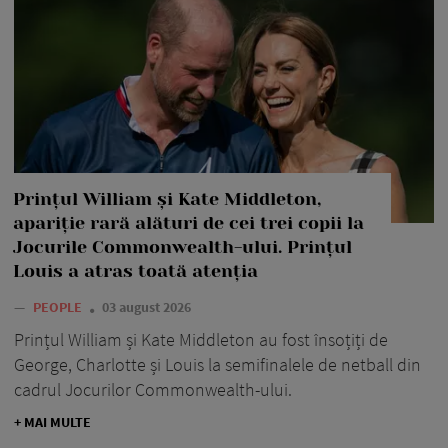
Prințul William și Kate Middleton,
apariție rară alături de cei trei copii la
Jocurile Commonwealth-ului. Prințul
Louis a atras toată atenția
—
PEOPLE
03 august 2026
Prințul William și Kate Middleton au fost însoțiți de
George, Charlotte și Louis la semifinalele de netball din
cadrul Jocurilor Commonwealth-ului.
+ MAI MULTE