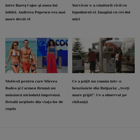
între Rareș Cojoc și noua lui
Survivor s-a căsătorit civil cu
iubită. Andreea Popescu era mai
logodnicul ei. Imagini cu cei doi
mare decât el
miri
Motivul pentru care Mircea
Ce a pățit un român într-o
Badea și Carmen Brumă nu
benzinărie din Bulgaria: „Aveți
mănâncă niciodată împreună.
mare grijă!”. Ce a observat pe
Detalii neștiute din viața lor de
chitanță
cuplu