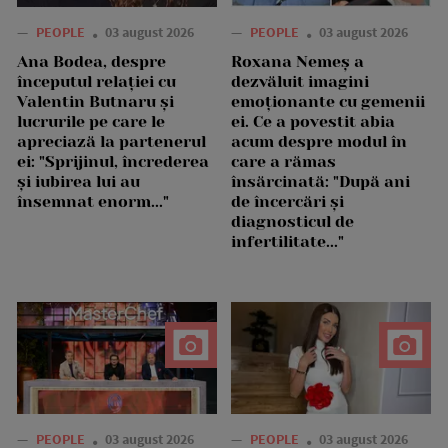
—
PEOPLE
03 august 2026
—
PEOPLE
03 august 2026
Ana Bodea, despre
Roxana Nemeș a
începutul relației cu
dezvăluit imagini
Valentin Butnaru și
emoționante cu gemenii
lucrurile pe care le
ei. Ce a povestit abia
apreciază la partenerul
acum despre modul în
ei: "Sprijinul, încrederea
care a rămas
și iubirea lui au
însărcinată: "După ani
însemnat enorm..."
de încercări și
diagnosticul de
infertilitate..."
—
PEOPLE
03 august 2026
—
PEOPLE
03 august 2026