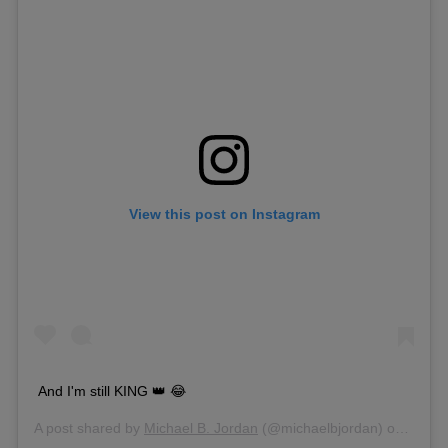
View this post on Instagram
And I'm still KING 👑 😂
A post shared by
Michael B. Jordan
(@michaelbjordan) on
Jan 6