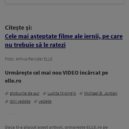
Citește și:
Cele mai așteptate filme ale iernii, pe care
nu trebuie să le ratezi
Foto: Arhiva Revistei ELLE
Urmăreşte cel mai nou VIDEO incărcat pe
elle.ro
globurile de aur
Lupita Nyong’o
Michael B. Jordan
stiri vedete
vedete
Daca ti-a placut acest articol, urmareste ELLE.ro pe