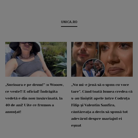
UNICA.RO
„Surioara e pe drum!” :o Wooow,
„Nu mi-e jenă să o spun cu voce
ce veste!! E oficial! Îndrăgita
tare”. Când toată lumea credea că
vedetă e din nou însărcinată, la
s-au liniștit apele între Codruța
40 de ani! Uite ce frumos a
Filip și Valentin Sanfira,
anunțat!
cântăreața a decis să spună tot
adevărul despre mariajul ei
eșuat