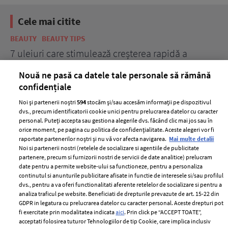
Cele mai citite
BEAUTY
BEAUTY TIPS
BE
țe
7 uleiuri care stimulează creșterea rapidă a
Ce
părului
de
Nouă ne pasă ca datele tale personale să rămână
confidențiale
Noi și partenerii noștri
594
stocăm și/sau accesăm informații pe dispozitivul
dvs., precum identificatorii cookie unici pentru prelucrarea datelor cu caracter
personal. Puteți accepta sau gestiona alegerile dvs. făcând clic mai jos sau în
orice moment, pe pagina cu politica de confidențialitate. Aceste alegeri vor fi
raportate partenerilor noștri și nu vă vor afecta navigarea.
Mai multe detalii
Noi si partenerii nostri (retelele de socializare si agentiile de publicitate
partenere, precum si furnizorii nostri de servicii de date analitice) prelucram
ELLE Style Awards
Termeni si conditii
date pentru a permite website-ului sa functioneze, pentru a personaliza
2024
continutul si anunturile publicitare afisate in functie de interesele si/sau profilul
Politica de
dvs., pentru a va oferi functionalitati aferente retelelor de socializare si pentru a
Despre ELLE
confidențialitate
analiza traficul pe website. Beneficiati de drepturile prevazute de art. 15-22 din
Romania
GDPR in legatura cu prelucrarea datelor cu caracter personal. Aceste drepturi pot
Politica de cookies
fi exercitate prin modalitatea indicata
aici
. Prin click pe “ACCEPT TOATE”,
Contact
Publicitate
acceptati folosirea tuturor Tehnologiilor de tip Cookie, care implica inclusiv