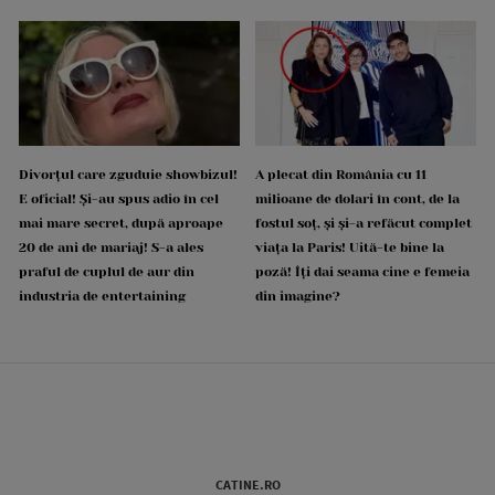
Divorțul care zguduie showbizul!
A plecat din România cu 11
E oficial! Și-au spus adio în cel
milioane de dolari în cont, de la
mai mare secret, după aproape
fostul soț, și și-a refăcut complet
20 de ani de mariaj! S-a ales
viața la Paris! Uită-te bine la
praful de cuplul de aur din
poză! Îți dai seama cine e femeia
industria de entertaining
din imagine?
CATINE.RO