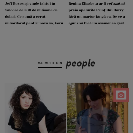
Jeff Bezos își vinde iahtul în
Regina Elisabeta ar fi refuzat să
valoare de 500 de milioane de
preia apelurile Prințului Harry
dolari. Ce sumă a cerut
fără un martor lângă ea. De ce a
miliardarul pentru nava sa, Koru
ajuns să facă un asemenea gest
people
MAI MULTE DIN