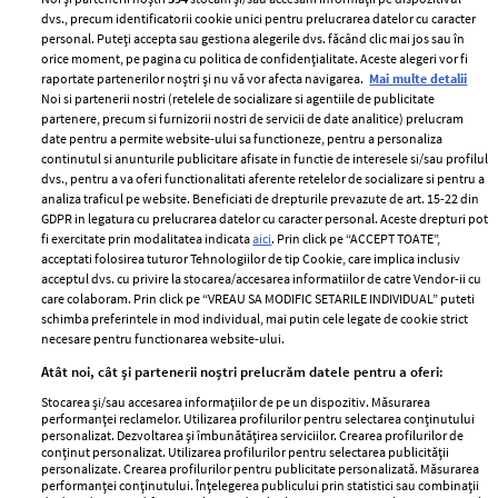
dvs., precum identificatorii cookie unici pentru prelucrarea datelor cu caracter
personal. Puteți accepta sau gestiona alegerile dvs. făcând clic mai jos sau în
orice moment, pe pagina cu politica de confidențialitate. Aceste alegeri vor fi
raportate partenerilor noștri și nu vă vor afecta navigarea.
Mai multe detalii
Noi si partenerii nostri (retelele de socializare si agentiile de publicitate
partenere, precum si furnizorii nostri de servicii de date analitice) prelucram
ELLE Style Awards
Termeni si conditii
date pentru a permite website-ului sa functioneze, pentru a personaliza
2024
continutul si anunturile publicitare afisate in functie de interesele si/sau profilul
Politica de
dvs., pentru a va oferi functionalitati aferente retelelor de socializare si pentru a
Despre ELLE
confidențialitate
analiza traficul pe website. Beneficiati de drepturile prevazute de art. 15-22 din
Romania
GDPR in legatura cu prelucrarea datelor cu caracter personal. Aceste drepturi pot
Politica de cookies
fi exercitate prin modalitatea indicata
aici
. Prin click pe “ACCEPT TOATE”,
Contact
Publicitate
acceptati folosirea tuturor Tehnologiilor de tip Cookie, care implica inclusiv
acceptul dvs. cu privire la stocarea/accesarea informatiilor de catre Vendor-ii cu
Abonamente
care colaboram. Prin click pe “VREAU SA MODIFIC SETARILE INDIVIDUAL” puteti
schimba preferintele in mod individual, mai putin cele legate de cookie strict
necesare pentru functionarea website-ului.
Stiri
Libertatea pentru
Atât noi, cât și partenerii noștri prelucrăm datele pentru a oferi:
femei
GSP
Stocarea și/sau accesarea informațiilor de pe un dispozitiv. Măsurarea
Viva
performanței reclamelor. Utilizarea profilurilor pentru selectarea conținutului
Unica
personalizat. Dezvoltarea și îmbunătățirea serviciilor. Crearea profilurilor de
Avantaje
conținut personalizat. Utilizarea profilurilor pentru selectarea publicității
Baby
personalizate. Crearea profilurilor pentru publicitate personalizată. Măsurarea
Retete practice
performanței conținutului. Înțelegerea publicului prin statistici sau combinații
Retete