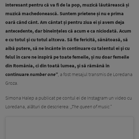
interesant pentru că va fi de la pop, muzică lăutărească și
muzică machedonească.
Suntem prietene și nu e prima
oară când cânt. Am cântat și pentru ziua ei și avem deja
antecedente, dar bineînțeles că acum e ca niciodată. Acum
e cu totul şi cu totul altceva. Să fie fericită, sănătoasă, să
aibă putere, să ne încânte în continuare cu talentul ei şi cu
felul în care ne inspiră pe toate femeile, și nu doar femeile
din România, ci din toată lumea, şi să rămână în
continuare
number one”
, a fost mesajul transmis de Loredana
Groza.
Simona Halep a publicat pe contul ei de Instagram un video cu
Loredana, alături de descrierea:
„The queen of music.”