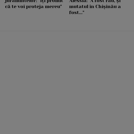
jurămintelor: "Îți promit
Alessia: "A fost rău, și
că te voi proteja mereu"
mutatul în Chișinău a
fost..."