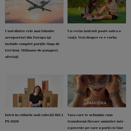
Unul dintre cele mai folosite
Un vecin instruit poate salva o
aeroporturi din Europa își
viață. Vezi despre ce e vorba
închide complet porțile timp de
trei luni. Milioane de pasageri,
afectați
Intră în culisele noii colecții IKEA
Vara care te schimbă: cum
PS 2026
transformi fiecare amintire într-
o poveste pe care o porți cu tine