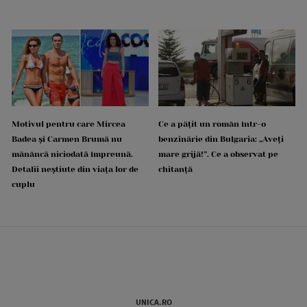
Motivul pentru care Mircea
Ce a pățit un român într-o
Badea și Carmen Brumă nu
benzinărie din Bulgaria: „Aveți
mănâncă niciodată împreună.
mare grijă!”. Ce a observat pe
Detalii neștiute din viața lor de
chitanță
cuplu
UNICA.RO