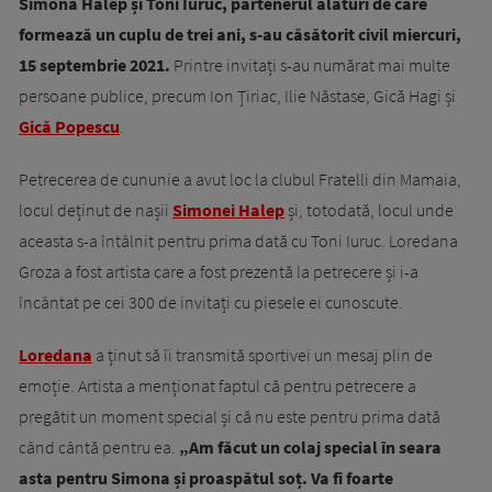
Simona Halep și Toni Iuruc, partenerul alături de care
formează un cuplu de trei ani, s-au căsătorit civil miercuri,
15 septembrie 2021.
Printre invitați s-au numărat mai multe
persoane publice, precum Ion Țiriac, Ilie Năstase, Gică Hagi și
Gică Popescu
.
Petrecerea de cununie a avut loc la clubul Fratelli din Mamaia,
locul deținut de nașii
Simonei Halep
și, totodată, locul unde
aceasta s-a întâlnit pentru prima dată cu Toni Iuruc. Loredana
Groza a fost artista care a fost prezentă la petrecere și i-a
încântat pe cei 300 de invitați cu piesele ei cunoscute.
Loredana
a ținut să îi transmită sportivei un mesaj plin de
emoție. Artista a menționat faptul că pentru petrecere a
pregătit un moment special și că nu este pentru prima dată
când cântă pentru ea.
„
Am făcut un colaj special în seara
asta pentru Simona și proaspătul soț.
Va fi foarte