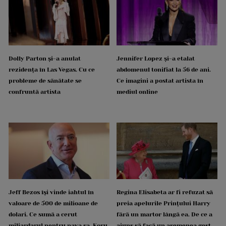
Dolly Parton și-a anulat
Jennifer Lopez și-a etalat
rezidența în Las Vegas. Cu ce
abdomenul tonifiat la 56 de ani.
probleme de sănătate se
Ce imagini a postat artista în
confruntă artista
mediul online
Jeff Bezos își vinde iahtul în
Regina Elisabeta ar fi refuzat să
valoare de 500 de milioane de
preia apelurile Prințului Harry
dolari. Ce sumă a cerut
fără un martor lângă ea. De ce a
miliardarul pentru nava sa, Koru
ajuns să facă un asemenea gest