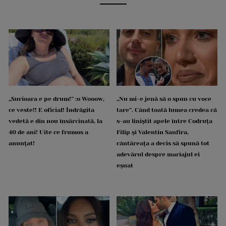
„Surioara e pe drum!” :o Wooow,
„Nu mi-e jenă să o spun cu voce
ce veste!! E oficial! Îndrăgita
tare”. Când toată lumea credea că
vedetă e din nou însărcinată, la
s-au liniștit apele între Codruța
40 de ani! Uite ce frumos a
Filip și Valentin Sanfira,
anunțat!
cântăreața a decis să spună tot
adevărul despre mariajul ei
eșuat