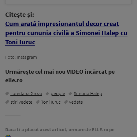
Citește și:
Cum arată impresionantul decor creat
pentru cununia civilă a Simonei Halep cu
Toni Iuruc
Foto: Instagram
Urmăreşte cel mai nou VIDEO incărcat pe
elle.ro
Loredana Groza
people
Simona Halep
stiri vedete
Toni Iuruc
vedete
Daca ti-a placut acest articol, urmareste ELLE.ro pe