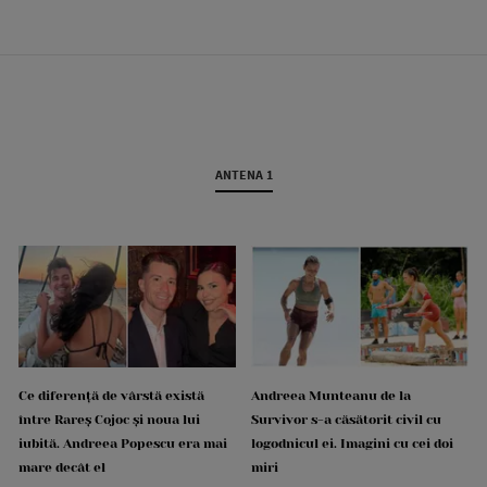
ANTENA 1
Ce diferență de vârstă există
Andreea Munteanu de la
între Rareș Cojoc și noua lui
Survivor s-a căsătorit civil cu
iubită. Andreea Popescu era mai
logodnicul ei. Imagini cu cei doi
mare decât el
miri