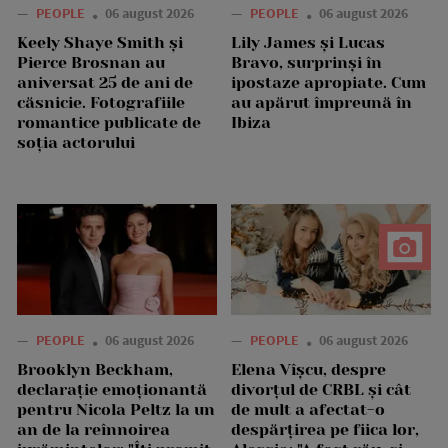
—
PEOPLE
06 august 2026
—
PEOPLE
06 august 2026
Keely Shaye Smith și
Lily James și Lucas
Pierce Brosnan au
Bravo, surprinși în
aniversat 25 de ani de
ipostaze apropiate. Cum
căsnicie. Fotografiile
au apărut împreună în
romantice publicate de
Ibiza
soția actorului
—
PEOPLE
06 august 2026
—
PEOPLE
06 august 2026
Brooklyn Beckham,
Elena Vîșcu, despre
declarație emoționantă
divorțul de CRBL și cât
pentru Nicola Peltz la un
de mult a afectat-o
an de la reînnoirea
despărțirea pe fiica lor,