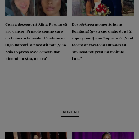
Cum a descoperit Alina Pușcău că
Despărțirea momentului în
are cancer. Primele semne care
România! Și-au spus adio după 2
au trimis-o la medic. Prietena ei,
copii și mulți ani împreună. „Sunt
Olga Barcari, a povestit tot: „Și în
foarte ancorată în Dumnezeu.
Asia Express avea cancer, dar
Am lăsat tot greul în mâinile
nimeni nu știa, nici ea”
Lui...”
CATINE.RO