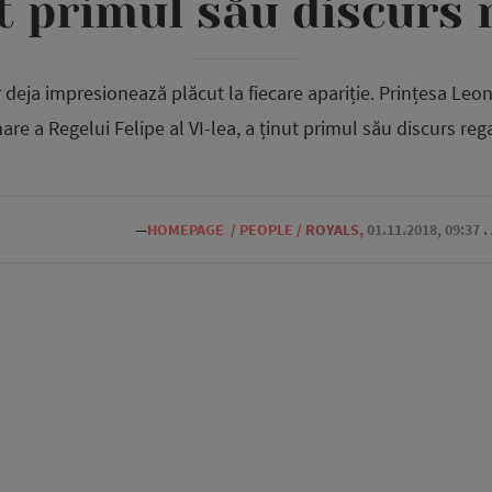
t primul său discurs 
 deja impresionează plăcut la fiecare apariție. Prințesa Leono
are a Regelui Felipe al VI-lea, a ținut primul său discurs rega
—
HOMEPAGE
/
PEOPLE
/
ROYALS
,
01.11.2018, 09:37
.