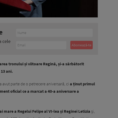
e
a cele
ea tronului și viitoare Regină, și-a sărbătorit
 13 ani.
a avut parte de o petrecere aniversară, ci
a ținut primul
iment oficial ce a marcat a 40-a aniversare a
i mare a Regelui Felipe al VI-lea și Reginei Letizia
și,