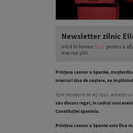
Newsletter zilnic Ell
Intră în lumea
ELLE
pentru a afl
mai noi știri.
Prințesa Leonor a Spaniei, moștenitoar
miercuri ziua de naștere, ea împlinind
Spre deosebire de alți copii, aceasta nu 
său discurs regal, în cadrul unui even
Constituției spaniole.
Prințesa Leonor a Spaniei este fiica ma