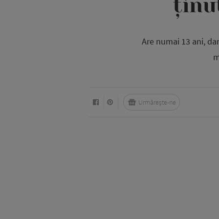
ținu
Are numai 13 ani, dar
m
Urmărește-ne