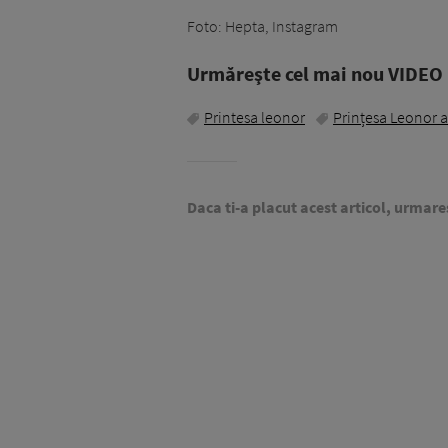
Foto: Hepta, Instagram
Urmăreşte cel mai nou VIDEO i
Printesa leonor
Prințesa Leonor a
Daca ti-a placut acest articol, urmare