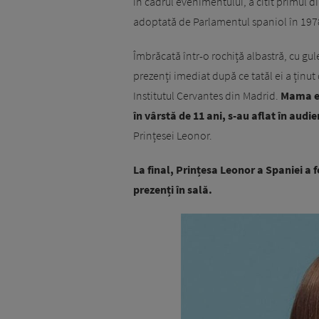
în cadrul evenimentului, a citit primul d
adoptată de Parlamentul spaniol în 197
Îmbrăcată într-o rochiță albastră, cu gul
prezenți imediat după ce tatăl ei a ținut
Institutul Cervantes din Madrid.
Mama ei,
în vârstă de 11 ani, s-au aflat în audi
Prințesei Leonor.
La final, Prințesa Leonor a Spaniei a fo
prezenți în sală.