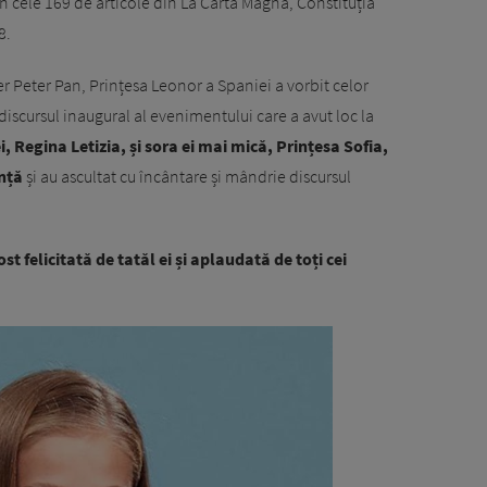
in cele 169 de articole din La Carta Magna, Constituția
8.
er Peter Pan, Prințesa Leonor a Spaniei a vorbit celor
 discursul inaugural al evenimentului care a avut loc la
 Regina Letizia, și sora ei mai mică, Prințesa Sofia,
ență
și au ascultat cu încântare și mândrie discursul
st felicitată de tatăl ei și aplaudată de toți cei