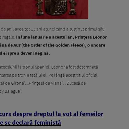
 de ani, avea tot 13 ani atunci când a susținut primul său
le regale.
În luna ianuarie a acestui an, Prințesa Leonor
Lâna de Aur (the Order of the Golden Fleece), o onoare
 ei spre a deveni Regină.
uccesiunii la tronul Spaniei. Leonor a fost desemnată
area pe tron a tatălui ei. Pe lângă acest titlul oficial,
țesă de Girona”, „Prințesă de Viana”, „Ducesă de
dy Balague”.
urs despre dreptul la vot al femeilor
e se declară feministă