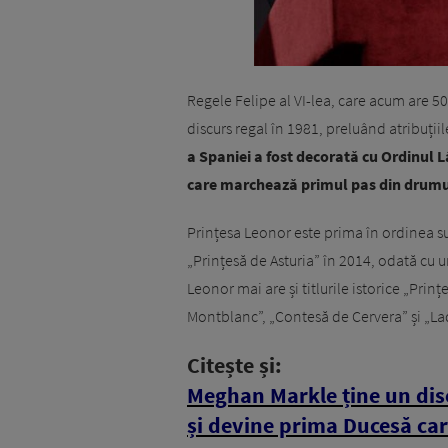
Regele Felipe al VI-lea, care acum are 50
discurs regal în 1981, preluând atribuții
a Spaniei a fost decorată cu Ordinul 
care marchează primul pas din drumul
Prințesa Leonor este prima în ordinea s
„Prințesă de Asturia” în 2014, odată cu urc
Leonor mai are și titlurile istorice „Prin
Montblanc”, „Contesă de Cervera” și „La
Citește și:
Meghan Markle ține un disc
și devine prima Ducesă car