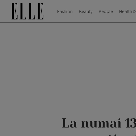
Fashion
Beauty
People
Health &
La numai 13