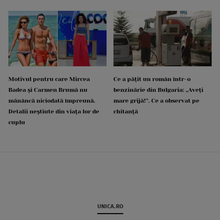
Motivul pentru care Mircea
Ce a pățit un român într-o
Badea și Carmen Brumă nu
benzinărie din Bulgaria: „Aveți
mănâncă niciodată împreună.
mare grijă!”. Ce a observat pe
Detalii neștiute din viața lor de
chitanță
cuplu
UNICA.RO