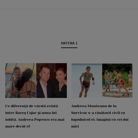
ANTENA 1
Ce diferență de vârstă există
Andreea Munteanu de la
între Rareș Cojoc și noua lui
Survivor s-a căsătorit civil cu
iubită. Andreea Popescu era mai
logodnicul ei. Imagini cu cei doi
mare decât el
miri