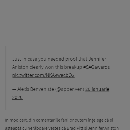
Just in case you needed proof that Jennifer
Aniston clearly won this breakup
#SAGawards
pic.twitter.com/NKA9wecbQ3
— Alexis Benveniste (@apbenven)
20 ianuarie
2020
În mod cert, din comentariile fanilor putem înțelege că ei
așteaptă cu nerăbdare vestea că Brad Pitt și Jennifer Aniston