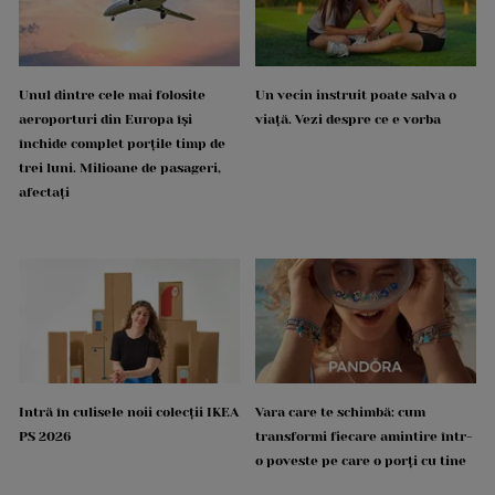
Unul dintre cele mai folosite
Un vecin instruit poate salva o
aeroporturi din Europa își
viață. Vezi despre ce e vorba
închide complet porțile timp de
trei luni. Milioane de pasageri,
afectați
Intră în culisele noii colecții IKEA
Vara care te schimbă: cum
PS 2026
transformi fiecare amintire într-
o poveste pe care o porți cu tine