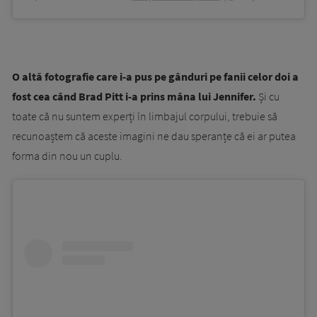
O altă fotografie care i-a pus pe gânduri pe fanii celor doi a
fost cea când Brad Pitt i-a prins mâna lui Jennifer.
Și cu
toate că nu suntem experți în limbajul corpului, trebuie să
recunoaștem că aceste imagini ne dau speranțe că ei ar putea
forma din nou un cuplu.