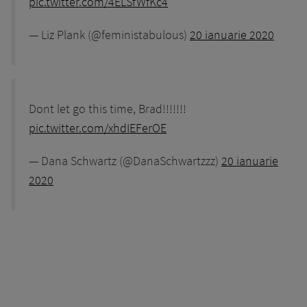
pic.twitter.com/4ELSfWfKc4
— Liz Plank (@feministabulous)
20 ianuarie 2020
Dont let go this time, Brad!!!!!!!
pic.twitter.com/xhdIEFerOE
— Dana Schwartz (@DanaSchwartzzz)
20 ianuarie
2020