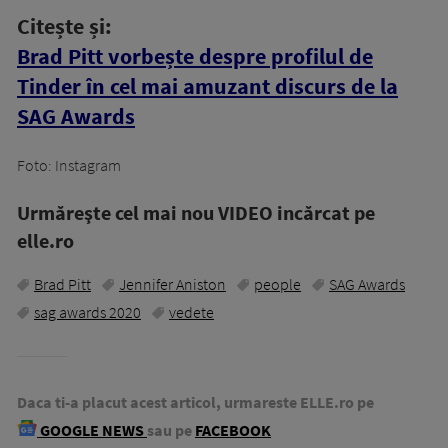
Citește și:
Brad Pitt vorbește despre profilul de
Tinder în cel mai amuzant discurs de la
SAG Awards
Foto: Instagram
Urmăreşte cel mai nou VIDEO incărcat pe
elle.ro
Brad Pitt
Jennifer Aniston
people
SAG Awards
sag awards 2020
vedete
Daca ti-a placut acest articol, urmareste ELLE.ro pe
GOOGLE NEWS
sau pe
FACEBOOK