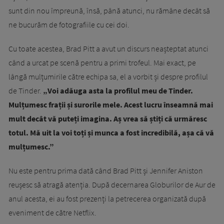
sunt din nou împreună, însă, până atunci, nu rămâne decât să
ne bucurăm de fotografiile cu cei doi.
Cu toate acestea, Brad Pitt a avut un discurs neașteptat atunci
când a urcat pe scenă pentru a primi trofeul. Mai exact, pe
lângă mulțumirile către echipa sa, el a vorbit și despre profilul
de Tinder.
„Voi adăuga asta la profilul meu de Tinder.
Mulțumesc frații și surorile mele. Acest lucru înseamnă mai
mult decât vă puteți imagina. Aș vrea să știți că urmăresc
totul. Mă uit la voi toți și munca a fost incredibilă, așa că vă
mulțumesc.”
Nu este pentru prima dată când Brad Pitt și Jennifer Aniston
reușesc să atragă atenția. După decernarea Globurilor de Aur de
anul acesta, ei au fost prezenți la petrecerea organizată după
eveniment de către Netflix.