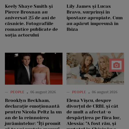
Keely Shaye Smith și
Lily James și Lucas
Pierce Brosnan au
Bravo, surprinși în
aniversat 25 de ani de
ipostaze apropiate. Cum
căsnicie. Fotografiile
au apărut împreună în
romantice publicate de
Ibiza
soția actorului
—
PEOPLE
06 august 2026
—
PEOPLE
06 august 2026
Brooklyn Beckham,
Elena Vîșcu, despre
declarație emoționantă
divorțul de CRBL și cât
pentru Nicola Peltz la un
de mult a afectat-o
an de la reînnoirea
despărțirea pe fiica lor,
jurămintelor: "Îți promit
Alessia: "A fost rău, și