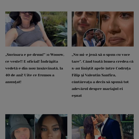
„Surioara e pe drum!” :o Wooow,
„Nu mi-e jenă să o spun cu voce
ce veste!! E oficial! Îndrăgita
tare”. Când toată lumea credea că
vedetă e din nou însărcinată, la
s-au liniștit apele între Codruța
40 de ani! Uite ce frumos a
Filip și Valentin Sanfira,
anunțat!
cântăreața a decis să spună tot
adevărul despre mariajul ei
eșuat