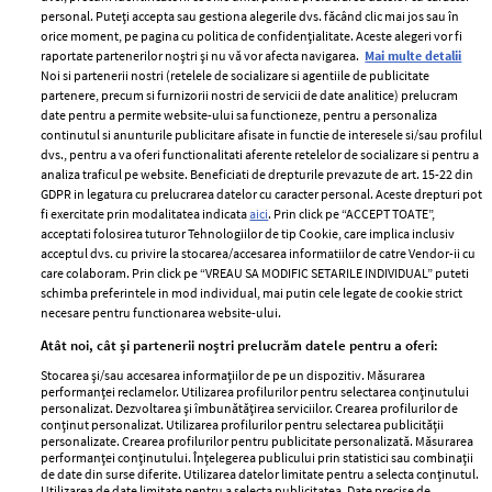
personal. Puteți accepta sau gestiona alegerile dvs. făcând clic mai jos sau în
orice moment, pe pagina cu politica de confidențialitate. Aceste alegeri vor fi
raportate partenerilor noștri și nu vă vor afecta navigarea.
Mai multe detalii
Noi si partenerii nostri (retelele de socializare si agentiile de publicitate
partenere, precum si furnizorii nostri de servicii de date analitice) prelucram
ELLE Style Awards
Termeni si conditii
date pentru a permite website-ului sa functioneze, pentru a personaliza
2024
continutul si anunturile publicitare afisate in functie de interesele si/sau profilul
Politica de
dvs., pentru a va oferi functionalitati aferente retelelor de socializare si pentru a
Despre ELLE
confidențialitate
analiza traficul pe website. Beneficiati de drepturile prevazute de art. 15-22 din
Romania
GDPR in legatura cu prelucrarea datelor cu caracter personal. Aceste drepturi pot
Politica de cookies
fi exercitate prin modalitatea indicata
aici
. Prin click pe “ACCEPT TOATE”,
Contact
Publicitate
acceptati folosirea tuturor Tehnologiilor de tip Cookie, care implica inclusiv
acceptul dvs. cu privire la stocarea/accesarea informatiilor de catre Vendor-ii cu
Abonamente
care colaboram. Prin click pe “VREAU SA MODIFIC SETARILE INDIVIDUAL” puteti
schimba preferintele in mod individual, mai putin cele legate de cookie strict
necesare pentru functionarea website-ului.
Stiri
Libertatea pentru
Atât noi, cât și partenerii noștri prelucrăm datele pentru a oferi:
femei
GSP
Stocarea și/sau accesarea informațiilor de pe un dispozitiv. Măsurarea
Viva
performanței reclamelor. Utilizarea profilurilor pentru selectarea conținutului
Unica
personalizat. Dezvoltarea și îmbunătățirea serviciilor. Crearea profilurilor de
Avantaje
conținut personalizat. Utilizarea profilurilor pentru selectarea publicității
Baby
personalizate. Crearea profilurilor pentru publicitate personalizată. Măsurarea
Retete practice
performanței conținutului. Înțelegerea publicului prin statistici sau combinații
Retete
de date din surse diferite. Utilizarea datelor limitate pentru a selecta conținutul.
Utilizarea de date limitate pentru a selecta publicitatea. Date precise de