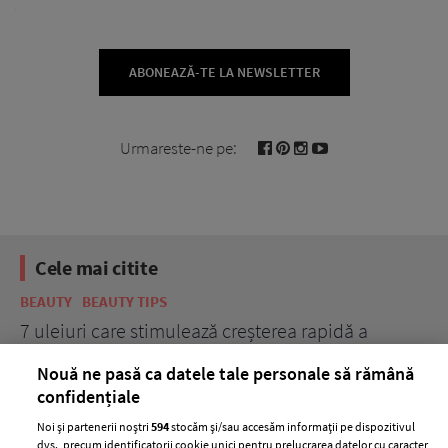
ABONEAZĂ-TE LA NEWSLETTER
Urmareste-ne pe:
Cele mai citite
BEAUTY
BEAUTY TIPS
BE
țe
7 uleiuri care stimulează creșterea rapidă a
Ce
părului
de
Nouă ne pasă ca datele tale personale să rămână
confidențiale
Noi și partenerii noștri
594
stocăm și/sau accesăm informații pe dispozitivul
dvs., precum identificatorii cookie unici pentru prelucrarea datelor cu caracter