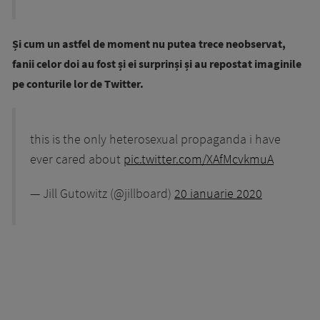
Și cum un astfel de moment nu putea trece neobservat,
fanii celor doi au fost și ei surprinși și au repostat imaginile
pe conturile lor de Twitter.
this is the only heterosexual propaganda i have
ever cared about
pic.twitter.com/XAfMcvkmuA
— Jill Gutowitz (@jillboard)
20 ianuarie 2020