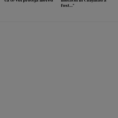
că te voi proteja mereu"
mutatul în Chișinău a
fost..."