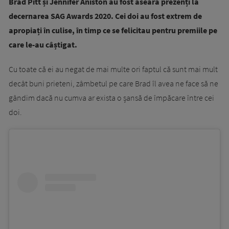
Brad Pitt și Jennifer Aniston au fost aseară prezenți la
decernarea SAG Awards 2020. Cei doi au fost extrem de
apropiați în culise, în timp ce se felicitau pentru premiile pe
care le-au câștigat.
Cu toate că ei au negat de mai multe ori faptul că sunt mai mult
decât buni prieteni, zâmbetul pe care Brad îl avea ne face să ne
gândim dacă nu cumva ar exista o șansă de împăcare între cei
doi.