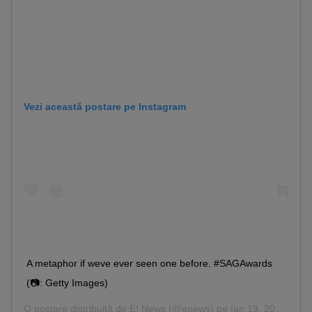
Vezi această postare pe Instagram
A metaphor if weve ever seen one before. #SAGAwards
(📷: Getty Images)
O postare distribuită de
E! News
(@enews) pe
Ian 19, 2020 la 6:28 PST