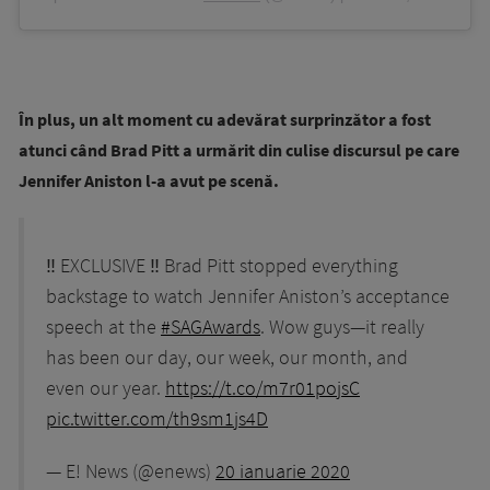
În plus, un alt moment cu adevărat surprinzător a fost
atunci când Brad Pitt a urmărit din culise discursul pe care
Jennifer Aniston l-a avut pe scenă.
‼️ EXCLUSIVE ‼️ Brad Pitt stopped everything
backstage to watch Jennifer Aniston’s acceptance
speech at the
#SAGAwards
. Wow guys—it really
has been our day, our week, our month, and
even our year.
https://t.co/m7r01pojsC
pic.twitter.com/th9sm1js4D
— E! News (@enews)
20 ianuarie 2020