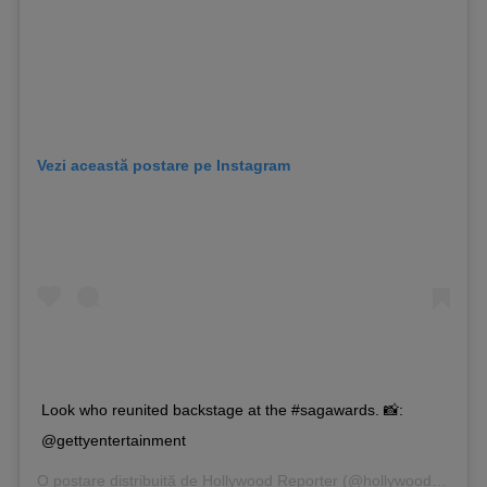
Vezi această postare pe Instagram
Look who reunited backstage at the #sagawards. 📸:
@gettyentertainment
O postare distribuită de
Hollywood Reporter
(@hollywoodreporter) pe