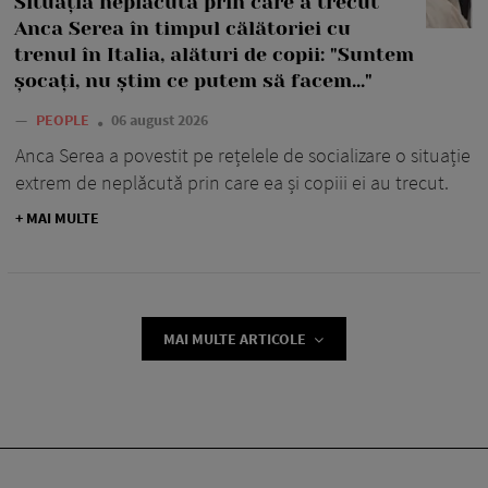
Situația neplăcută prin care a trecut
Anca Serea în timpul călătoriei cu
trenul în Italia, alături de copii: "Suntem
șocați, nu știm ce putem să facem..."
—
PEOPLE
06 august 2026
Anca Serea a povestit pe rețelele de socializare o situație
extrem de neplăcută prin care ea și copiii ei au trecut.
+ MAI MULTE
MAI MULTE ARTICOLE