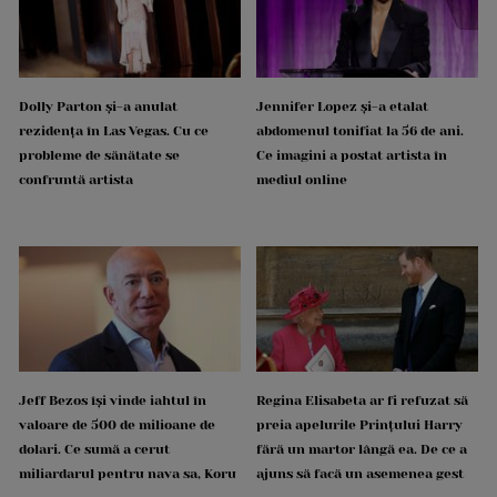
Dolly Parton și-a anulat
Jennifer Lopez și-a etalat
rezidența în Las Vegas. Cu ce
abdomenul tonifiat la 56 de ani.
probleme de sănătate se
Ce imagini a postat artista în
confruntă artista
mediul online
Jeff Bezos își vinde iahtul în
Regina Elisabeta ar fi refuzat să
valoare de 500 de milioane de
preia apelurile Prințului Harry
dolari. Ce sumă a cerut
fără un martor lângă ea. De ce a
miliardarul pentru nava sa, Koru
ajuns să facă un asemenea gest