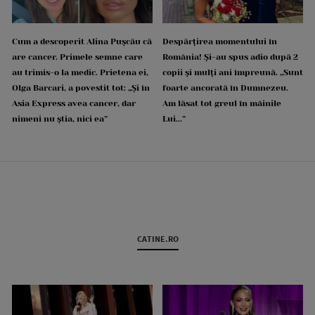
Cum a descoperit Alina Pușcău că
Despărțirea momentului în
are cancer. Primele semne care
România! Și-au spus adio după 2
au trimis-o la medic. Prietena ei,
copii și mulți ani împreună. „Sunt
Olga Barcari, a povestit tot: „Și în
foarte ancorată în Dumnezeu.
Asia Express avea cancer, dar
Am lăsat tot greul în mâinile
nimeni nu știa, nici ea”
Lui...”
CATINE.RO