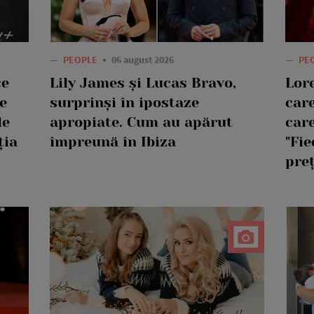
—
PEOPLE
06 august 2026
—
PE
ce
Lily James și Lucas Bravo,
Lor
e
surprinși în ipostaze
care
le
apropiate. Cum au apărut
care
ția
împreună în Ibiza
"Fie
pre