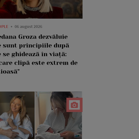
OPLE
06 august 2026
edana Groza dezvăluie
 sunt principiile după
 se ghidează în viață:
care clipă este extrem de
țioasă"