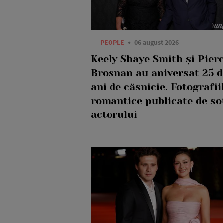
—
PEOPLE
06 august 2026
Keely Shaye Smith și Pier
Brosnan au aniversat 25 d
ani de căsnicie. Fotografii
romantice publicate de so
actorului