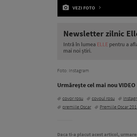
VEZI FOTO
Newsletter zilnic Ell
Intră în lumea
ELLE
pentru a afl
mai noi știri.
Foto: Instagram
Urmăreşte cel mai nou VIDEO i
covor rosu
covoul rosu
Instag
premiile Oscar
Premiile Oscar 20
Daca ti-a placut acest articol, urmare