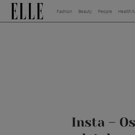
Fashion
Beauty
People
Health &
Insta – Os