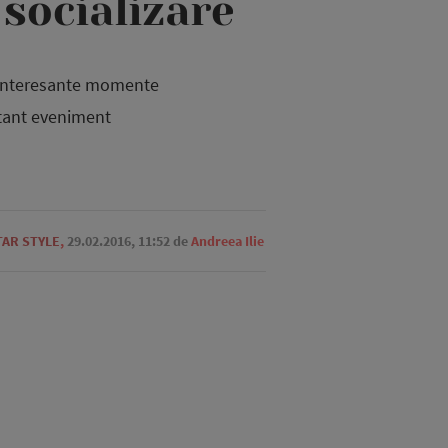
 socializare
ai interesante momente
rtant eveniment
TAR STYLE
,
29.02.2016, 11:52
de
Andreea Ilie