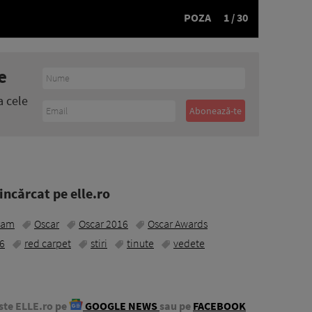
POZA
1 / 30
e
a cele
ncărcat pe elle.ro
ram
Oscar
Oscar 2016
Oscar Awards
16
red carpet
stiri
tinute
vedete
ste ELLE.ro pe
GOOGLE NEWS
sau pe
FACEBOOK