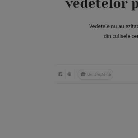
vedetelor p
Vedetele nu au ezitat
din culisele c
Urmărește-ne