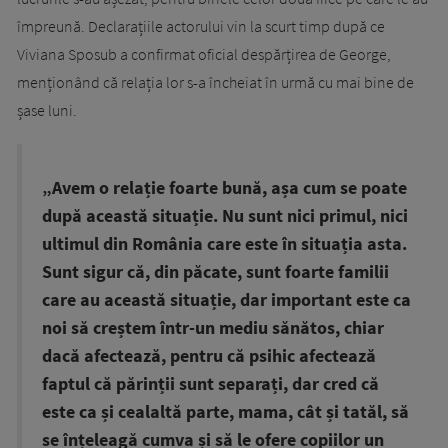
împreună. Declarațiile actorului vin la scurt timp după ce
Viviana Sposub a confirmat oficial despărțirea de George,
menționând că relația lor s-a încheiat în urmă cu mai bine de
șase luni.
„Avem o relație foarte bună, așa cum se poate
după această situație. Nu sunt nici primul, nici
ultimul din România care este în situația asta.
Sunt sigur că, din păcate, sunt foarte familii
care au această situație, dar important este ca
noi să creștem într-un mediu sănătos, chiar
dacă afectează, pentru că psihic afectează
faptul că părinții sunt separați, dar cred că
este ca și cealaltă parte, mama, cât și tatăl, să
se înțeleagă cumva și să le ofere copiilor un