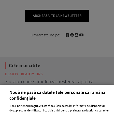
ABONEAZĂ-TE LA NEWSLETTER
Urmareste-ne pe:
Cele mai citite
BEAUTY
BEAUTY TIPS
BE
țe
7 uleiuri care stimulează creșterea rapidă a
Ce
părului
de
Nouă ne pasă ca datele tale personale să rămână
confidențiale
Noi și partenerii noștri
594
stocăm și/sau accesăm informații pe dispozitivul
dvs., precum identificatorii cookie unici pentru prelucrarea datelor cu caracter