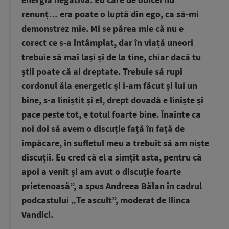
energia negativă. Eu care de obicei nu
renunț… era poate o luptă din ego, ca să-mi
demonstrez mie. Mi se părea mie că nu e
corect ce s-a întâmplat, dar în viață uneori
trebuie să mai lași și de la tine, chiar dacă tu
știi poate că ai dreptate. Trebuie să rupi
cordonul ăla energetic și i-am făcut și lui un
bine, s-a liniștit și el, drept dovadă e liniște și
pace peste tot, e totul foarte bine. Înainte ca
noi doi să avem o discuție față în față de
împăcare, în sufletul meu a trebuit să am niște
discuții. Eu cred că el a simțit asta, pentru că
apoi a venit și am avut o discuție foarte
prietenoasă”, a spus Andreea Bălan în cadrul
podcastului „Te ascult”, moderat de Ilinca
Vandici.