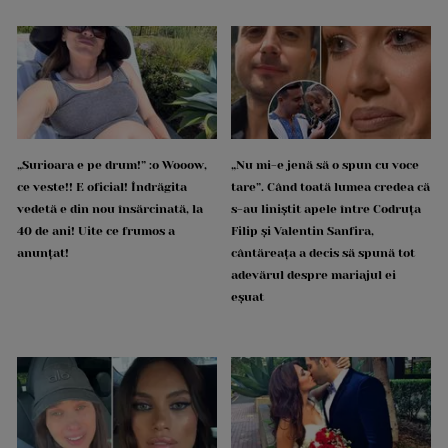
„Surioara e pe drum!” :o Wooow,
„Nu mi-e jenă să o spun cu voce
ce veste!! E oficial! Îndrăgita
tare”. Când toată lumea credea că
vedetă e din nou însărcinată, la
s-au liniștit apele între Codruța
40 de ani! Uite ce frumos a
Filip și Valentin Sanfira,
anunțat!
cântăreața a decis să spună tot
adevărul despre mariajul ei
eșuat