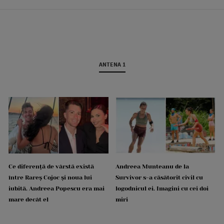
ANTENA 1
Ce diferență de vârstă există
Andreea Munteanu de la
între Rareș Cojoc și noua lui
Survivor s-a căsătorit civil cu
iubită. Andreea Popescu era mai
logodnicul ei. Imagini cu cei doi
mare decât el
miri