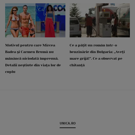
Motivul pentru care Mircea
Ce a pățit un român într-o
Badea și Carmen Brumă nu
benzinărie din Bulgaria: „Aveți
mănâncă niciodată împreună.
mare grijă!”. Ce a observat pe
Detalii neștiute din viața lor de
chitanță
cuplu
UNICA.RO