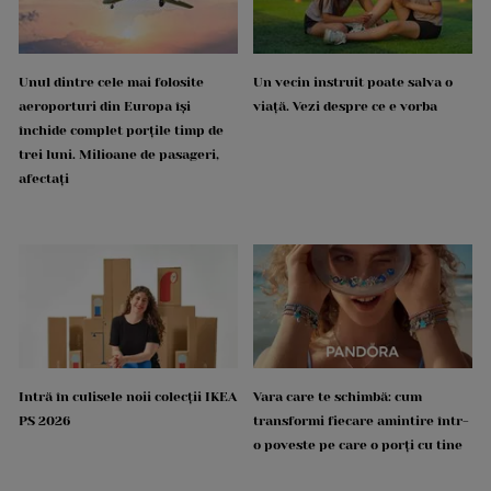
Unul dintre cele mai folosite
Un vecin instruit poate salva o
aeroporturi din Europa își
viață. Vezi despre ce e vorba
închide complet porțile timp de
trei luni. Milioane de pasageri,
afectați
Intră în culisele noii colecții IKEA
Vara care te schimbă: cum
PS 2026
transformi fiecare amintire într-
o poveste pe care o porți cu tine