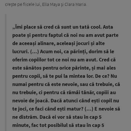
crește pe fiicele lui, Ella Maya și Clara Maria.
„Îmi place să cred că sunt un tată cool. Asta
poate și pentru faptul că noi nu am avut parte
de aceeași alinare, aceleași jocuri și alte
lucruri. (…) Acum noi, ca părinți, dorim să le
oferim copiilor tot ce noi nu am avut. Cred că
este sănătos pentru orice părinte, și mai ales
pentru copii, să te pui la mintea lor. De ce? Nu
numai pentru că este nevoie, sau că trebuie, că
nu trebuie, ci pentru că rămâi tânăr, copiii au
nevoie de joacă. Dacă atunci când ești copil nu
te joci, ce faci când ești matur? (…) E nevoie să
ne distrăm. Dacă ei vor să stau în cap 5
minute, fac tot posibilul să stau în cap 5