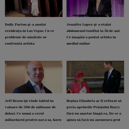
Dolly Parton și-a anulat
Jennifer Lopez și-a etalat
rezidența în Las Vegas. Cu ce
abdomenul tonifiat la 56 de ani.
probleme de sănătate se
Ce imagini a postat artista în
confruntă artista
mediul online
Jeff Bezos își vinde iahtul în
Regina Elisabeta ar fi refuzat să
valoare de 500 de milioane de
preia apelurile Prințului Harry
dolari. Ce sumă a cerut
fără un martor lângă ea. De ce a
miliardarul pentru nava sa, Koru
ajuns să facă un asemenea gest