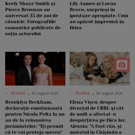
Keely Shaye Smith și
Lily James și Lucas
Pierce Brosnan au
Bravo, surprinși în
aniversat 25 de ani de
ipostaze apropiate. Cum
căsnicie. Fotografiile
au apărut împreună în
romantice publicate de
Ibiza
soția actorului
—
PEOPLE
06 august 2026
—
PEOPLE
06 august 2026
Brooklyn Beckham,
Elena Vîșcu, despre
declarație emoționantă
divorțul de CRBL și cât
pentru Nicola Peltz la un
de mult a afectat-o
an de la reînnoirea
despărțirea pe fiica lor,
jurămintelor: "Îți promit
Alessia: "A fost rău, și
că te voi proteja mereu"
mutatul în Chișinău a