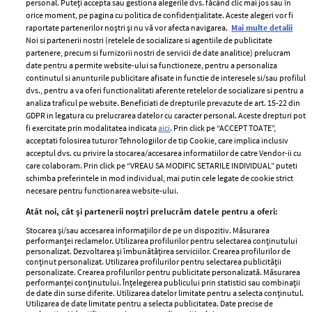
personal. Puteți accepta sau gestiona alegerile dvs. făcând clic mai jos sau în
orice moment, pe pagina cu politica de confidențialitate. Aceste alegeri vor fi
raportate partenerilor noștri și nu vă vor afecta navigarea.
Mai multe detalii
Noi si partenerii nostri (retelele de socializare si agentiile de publicitate
partenere, precum si furnizorii nostri de servicii de date analitice) prelucram
ELLE Style Awards
Termeni si conditii
date pentru a permite website-ului sa functioneze, pentru a personaliza
2024
continutul si anunturile publicitare afisate in functie de interesele si/sau profilul
Politica de
dvs., pentru a va oferi functionalitati aferente retelelor de socializare si pentru a
Despre ELLE
confidențialitate
analiza traficul pe website. Beneficiati de drepturile prevazute de art. 15-22 din
Romania
GDPR in legatura cu prelucrarea datelor cu caracter personal. Aceste drepturi pot
Politica de cookies
fi exercitate prin modalitatea indicata
aici
. Prin click pe “ACCEPT TOATE”,
Contact
Publicitate
acceptati folosirea tuturor Tehnologiilor de tip Cookie, care implica inclusiv
acceptul dvs. cu privire la stocarea/accesarea informatiilor de catre Vendor-ii cu
Abonamente
care colaboram. Prin click pe “VREAU SA MODIFIC SETARILE INDIVIDUAL” puteti
schimba preferintele in mod individual, mai putin cele legate de cookie strict
necesare pentru functionarea website-ului.
Stiri
Libertatea pentru
Atât noi, cât și partenerii noștri prelucrăm datele pentru a oferi:
femei
GSP
Stocarea și/sau accesarea informațiilor de pe un dispozitiv. Măsurarea
Viva
performanței reclamelor. Utilizarea profilurilor pentru selectarea conținutului
Unica
personalizat. Dezvoltarea și îmbunătățirea serviciilor. Crearea profilurilor de
Avantaje
conținut personalizat. Utilizarea profilurilor pentru selectarea publicității
Baby
personalizate. Crearea profilurilor pentru publicitate personalizată. Măsurarea
Retete practice
performanței conținutului. Înțelegerea publicului prin statistici sau combinații
Retete
de date din surse diferite. Utilizarea datelor limitate pentru a selecta conținutul.
Utilizarea de date limitate pentru a selecta publicitatea. Date precise de