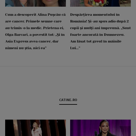
Cum a descoperit Alina Pușcău că
Despărțirea momentului în
are cancer. Primele semne care
România! Și-au spus adio după 2
au trimis-o la medic. Prietena ei,
copii și mulți ani împreună. „Sunt
Olga Barcari, a povestit tot: „Și în
foarte ancorată în Dumnezeu.
Asia Express avea cancer, dar
Am lăsat tot greul în mâinile
nimeni nu știa, nici ea”
Lui...”
CATINE.RO