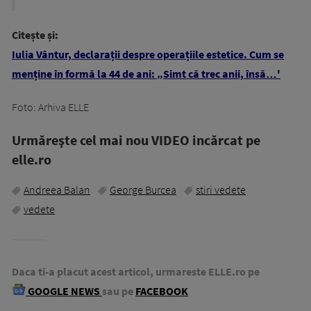
Citește și:
Iulia Vântur, declarații despre operațiile estetice. Cum se
menține în formă la 44 de ani: „Simt că trec anii, însă…'
Foto: Arhiva ELLE
Urmăreşte cel mai nou VIDEO incărcat pe
elle.ro
Andreea Balan
George Burcea
stiri vedete
vedete
Daca ti-a placut acest articol, urmareste ELLE.ro pe
GOOGLE NEWS
sau pe
FACEBOOK