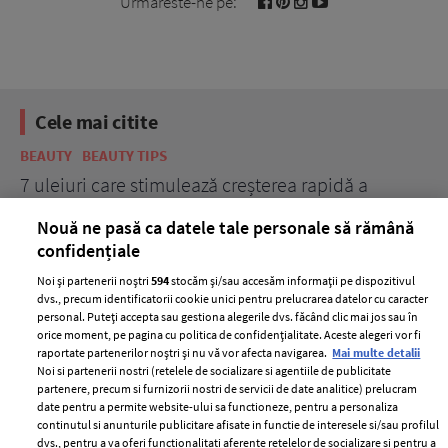
Urmareste-ne pe:
Cele mai citite
BEAUTY
BEAUTY TIPS
BE
țe
7 uleiuri care stimulează creșterea rapidă a
Ce
părului
de
Nouă ne pasă ca datele tale personale să rămână
confidențiale
Noi și partenerii noștri
594
stocăm și/sau accesăm informații pe dispozitivul
dvs., precum identificatorii cookie unici pentru prelucrarea datelor cu caracter
personal. Puteți accepta sau gestiona alegerile dvs. făcând clic mai jos sau în
orice moment, pe pagina cu politica de confidențialitate. Aceste alegeri vor fi
raportate partenerilor noștri și nu vă vor afecta navigarea.
Mai multe detalii
Noi si partenerii nostri (retelele de socializare si agentiile de publicitate
partenere, precum si furnizorii nostri de servicii de date analitice) prelucram
ELLE Style Awards
Termeni si conditii
date pentru a permite website-ului sa functioneze, pentru a personaliza
2024
continutul si anunturile publicitare afisate in functie de interesele si/sau profilul
Politica de
dvs., pentru a va oferi functionalitati aferente retelelor de socializare si pentru a