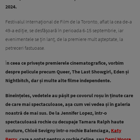
2024.
Festivalul Internațional de Film de la Toronto, aflat la cea de-a
49-a ediție, se desfășoară în perioada 6-15 septembrie, iar
evenimentele se țin lanț, de la premiere mult așteptate, la
petreceri fastuoase.
Î
n ceea ce privește premierele cinematografice, vorbim
despre pelicule precum Queer, The Last Showgirl, Eden și
Nightbitch, dar și multe alte filme independente.
Bineînțeles, vedetele au pășit pe covorul roșu în ținute care
de care mai spectaculoase, așa cum vei vedea și în galeria
noastră de mai sus. De la Jennifer Lopez, într-o
spectaculoasă rochie cu decupaje Tamara Ralph haute
couture, Chloë Sevigny într-o rochie Balenciaga,
Katy
Perry
, care a optat pentru o rochie Celine, sau
Demi Moore