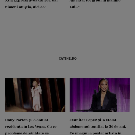
Asia Express avea cancer, dar
Am lăsat tot greul în mâinile
nimeni nu știa, nici ea”
Lui...”
CATINE.RO
Dolly Parton și-a anulat
Jennifer Lopez și-a etalat
rezidența în Las Vegas. Cu ce
abdomenul tonifiat la 56 de ani.
probleme de sănătate se
Ce imagini a postat artista în