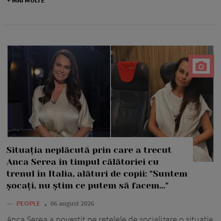
+ MAI MULTE
Situația neplăcută prin care a trecut
Anca Serea în timpul călătoriei cu
trenul în Italia, alături de copii: "Suntem
șocați, nu știm ce putem să facem..."
—
PEOPLE
06 august 2026
Anca Serea a povestit pe rețelele de socializare o situație