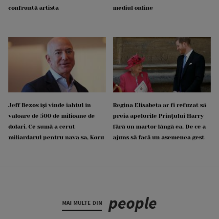
confruntă artista
mediul online
Jeff Bezos își vinde iahtul în
Regina Elisabeta ar fi refuzat să
valoare de 500 de milioane de
preia apelurile Prințului Harry
dolari. Ce sumă a cerut
fără un martor lângă ea. De ce a
miliardarul pentru nava sa, Koru
ajuns să facă un asemenea gest
people
MAI MULTE DIN