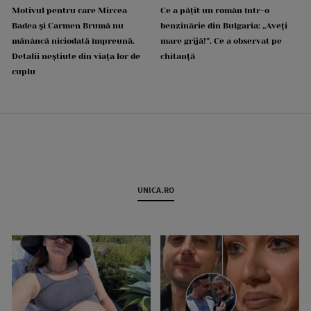
Motivul pentru care Mircea
Ce a pățit un român într-o
Badea și Carmen Brumă nu
benzinărie din Bulgaria: „Aveți
mănâncă niciodată împreună.
mare grijă!”. Ce a observat pe
Detalii neștiute din viața lor de
chitanță
cuplu
UNICA.RO