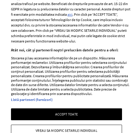
Despre ELLE
confidențialitate
analiza traficul pe website. Beneficiati de drepturile prevazute de art. 15-22 din
Romania
GDPR in legatura cu prelucrarea datelor cu caracter personal. Aceste drepturi pot
Politica de cookies
fi exercitate prin modalitatea indicata
aici
. Prin click pe “ACCEPT TOATE”,
Contact
Publicitate
acceptati folosirea tuturor Tehnologiilor de tip Cookie, care implica inclusiv
acceptul dvs. cu privire la stocarea/accesarea informatiilor de catre Vendor-ii cu
Abonamente
care colaboram. Prin click pe “VREAU SA MODIFIC SETARILE INDIVIDUAL” puteti
schimba preferintele in mod individual, mai putin cele legate de cookie strict
necesare pentru functionarea website-ului.
Stiri
Libertatea pentru
Atât noi, cât și partenerii noștri prelucrăm datele pentru a oferi:
femei
GSP
Stocarea și/sau accesarea informațiilor de pe un dispozitiv. Măsurarea
Viva
performanței reclamelor. Utilizarea profilurilor pentru selectarea conținutului
Unica
personalizat. Dezvoltarea și îmbunătățirea serviciilor. Crearea profilurilor de
Avantaje
conținut personalizat. Utilizarea profilurilor pentru selectarea publicității
Baby
personalizate. Crearea profilurilor pentru publicitate personalizată. Măsurarea
Retete practice
performanței conținutului. Înțelegerea publicului prin statistici sau combinații
Retete
de date din surse diferite. Utilizarea datelor limitate pentru a selecta conținutul.
Utilizarea de date limitate pentru a selecta publicitatea. Date precise de
geolocație și identificarea prin scanarea dispozitivului.
Pariază responsabil! Decizia ONJN nr. 821/25.09.2025.
Listă parteneri (furnizori)
Jocurile de noroc sunt interzise minorilor.
ACCEPT TOATE
Copyright © 2026 Ringier Romania SRL
VREAU SA MODIFIC SETARILE INDIVIDUAL