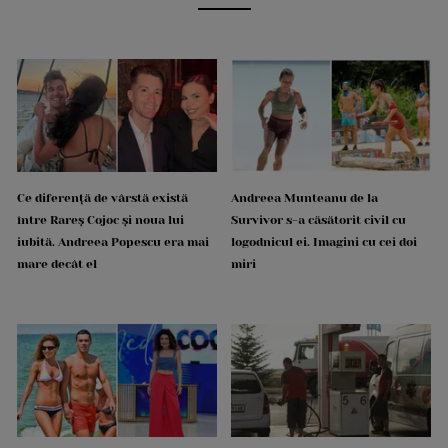
Ce diferență de vârstă există
Andreea Munteanu de la
între Rareș Cojoc și noua lui
Survivor s-a căsătorit civil cu
iubită. Andreea Popescu era mai
logodnicul ei. Imagini cu cei doi
mare decât el
miri