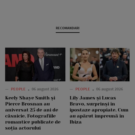
RECOMANDARI
—
PEOPLE
06 august 2026
—
PEOPLE
06 august 2026
Keely Shaye Smith și
Lily James și Lucas
Pierce Brosnan au
Bravo, surprinși în
aniversat 25 de ani de
ipostaze apropiate. Cum
căsnicie. Fotografiile
au apărut împreună în
romantice publicate de
Ibiza
soția actorului