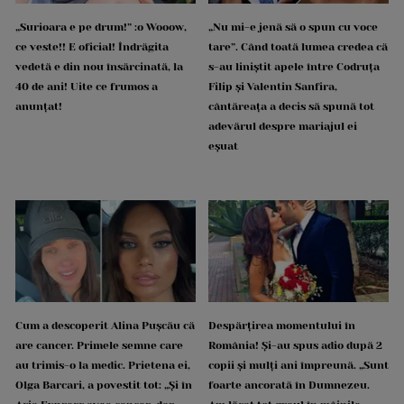
„Surioara e pe drum!” :o Wooow,
„Nu mi-e jenă să o spun cu voce
ce veste!! E oficial! Îndrăgita
tare”. Când toată lumea credea că
vedetă e din nou însărcinată, la
s-au liniștit apele între Codruța
40 de ani! Uite ce frumos a
Filip și Valentin Sanfira,
anunțat!
cântăreața a decis să spună tot
adevărul despre mariajul ei
eșuat
Cum a descoperit Alina Pușcău că
Despărțirea momentului în
are cancer. Primele semne care
România! Și-au spus adio după 2
au trimis-o la medic. Prietena ei,
copii și mulți ani împreună. „Sunt
Olga Barcari, a povestit tot: „Și în
foarte ancorată în Dumnezeu.