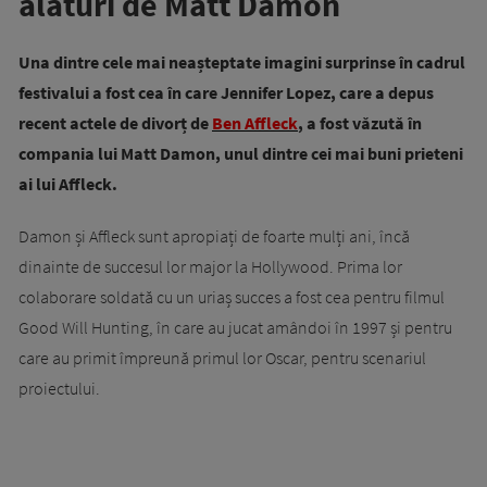
alături de Matt Damon
Una dintre cele mai neașteptate imagini surprinse în cadrul
festivalui a fost cea în care Jennifer Lopez, care a depus
recent actele de divorț de
Ben Affleck
, a fost văzută în
compania lui Matt Damon, unul dintre cei mai buni prieteni
ai lui Affleck.
Damon și Affleck sunt apropiați de foarte mulți ani, încă
dinainte de succesul lor major la Hollywood. Prima lor
colaborare soldată cu un uriaș succes a fost cea pentru filmul
Good Will Hunting, în care au jucat amândoi în 1997 și pentru
care au primit împreună primul lor Oscar, pentru scenariul
proiectului.