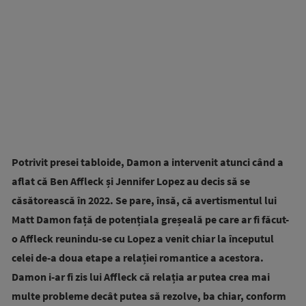
Potrivit presei tabloide, Damon a intervenit atunci când a
aflat că Ben Affleck și Jennifer Lopez au decis să se
căsătorească în 2022. Se pare, însă, că avertismentul lui
Matt Damon față de potențiala greșeală pe care ar fi făcut-
o Affleck reunindu-se cu Lopez a venit chiar la începutul
celei de-a doua etape a relației romantice a acestora.
Damon i-ar fi zis lui Affleck că relația ar putea crea mai
multe probleme decât putea să rezolve, ba chiar, conform