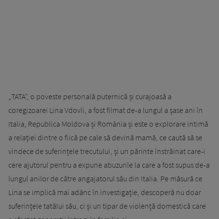
„TATA”, o poveste personală puternică și curajoasă a
coregizoarei Lina Vdovîi, a fost filmat de-a lungul a șase ani în
Italia, Republica Moldova și România și este o explorare intimă
a relației dintre o fiică pe cale să devină mamă, ce caută să se
vindece de suferințele trecutului, și un părinte înstrăinat care-i
cere ajutorul pentru a expune abuzurile la care a fost supus de-a
lungul anilor de către angajatorul său din Italia. Pe măsură ce
Lina se implică mai adânc în investigație, descoperă nu doar
suferințele tatălui său, ci și un tipar de violență domestică care