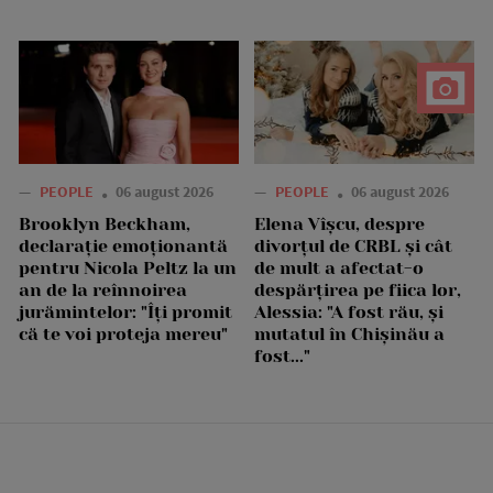
—
PEOPLE
06 august 2026
—
PEOPLE
06 august 2026
Brooklyn Beckham,
Elena Vîșcu, despre
declarație emoționantă
divorțul de CRBL și cât
pentru Nicola Peltz la un
de mult a afectat-o
an de la reînnoirea
despărțirea pe fiica lor,
jurămintelor: "Îți promit
Alessia: "A fost rău, și
că te voi proteja mereu"
mutatul în Chișinău a
fost..."