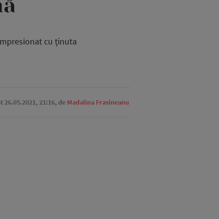
mă
impresionat cu ținuta
at 26.05.2021, 21:16,
de
Madalina Frasineanu