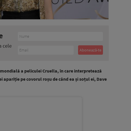
e
a cele
ondială a peliculei Cruella, în care interpretează
ei apariție pe covorul roșu de când ea și soțul ei, Dave