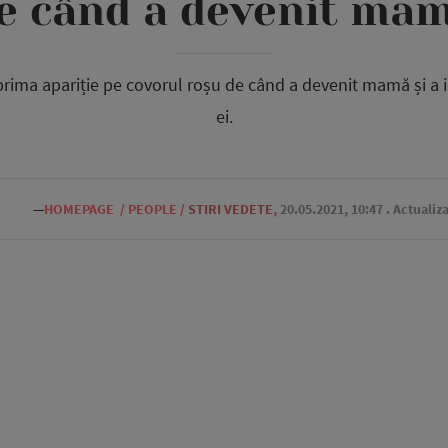
e când a devenit ma
ima apariție pe covorul roșu de când a devenit mamă și a 
ei.
—
HOMEPAGE
/
PEOPLE
/
STIRI VEDETE
,
20.05.2021, 10:47
. Actualiz