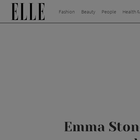
Fashion
Beauty
People
Health &
Emma Stone