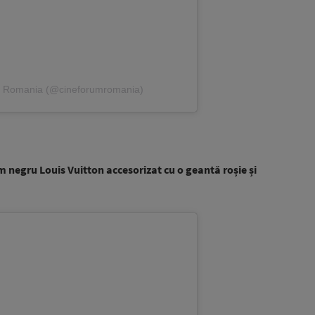
m Romania (@cineforumromania)
negru Louis Vuitton accesorizat cu o geantă roșie și