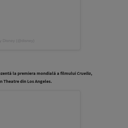
y Disney (@disney)
prezentă la premiera mondială a filmului
Cruella
,
an Theatre din Los Angeles.