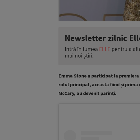
Newsletter zilnic Ell
Intră în lumea
ELLE
pentru a afl
mai noi știri.
Emma Stone a participat la premiera m
rolul principal, aceasta fiind și prima 
McCary, au devenit părinți.