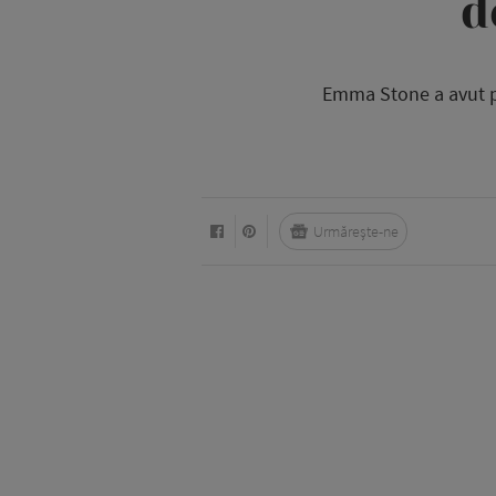
d
Emma Stone a avut pr
Urmărește-ne