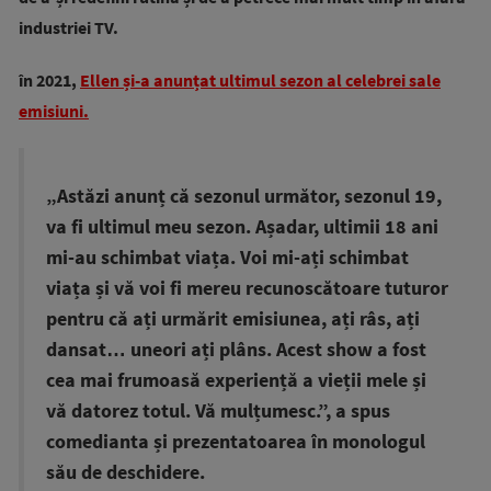
industriei TV.
în 2021,
Ellen și-a anunțat ultimul sezon al celebrei sale
emisiuni.
„Astăzi anunț că sezonul următor, sezonul 19,
va fi ultimul meu sezon. Așadar, ultimii 18 ani
mi-au schimbat viața. Voi mi-ați schimbat
viața și vă voi fi mereu recunoscătoare tuturor
pentru că ați urmărit emisiunea, ați râs, ați
dansat… uneori ați plâns. Acest show a fost
cea mai frumoasă experiență a vieții mele și
vă datorez totul. Vă mulțumesc.”, a spus
comedianta și prezentatoarea în monologul
său de deschidere.