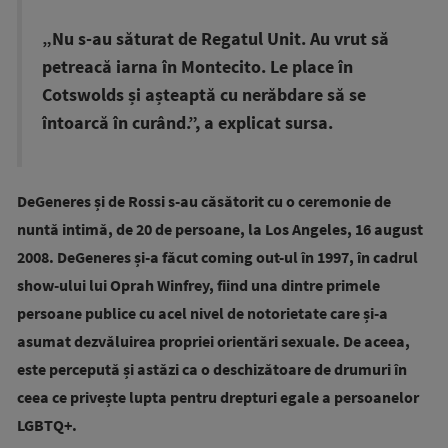
„Nu s-au săturat de Regatul Unit. Au vrut să
petreacă iarna în Montecito. Le place în
Cotswolds și așteaptă cu nerăbdare să se
întoarcă în curând.”, a explicat sursa.
DeGeneres și de Rossi s-au căsătorit cu o ceremonie de
nuntă intimă, de 20 de persoane, la Los Angeles, 16 august
2008. DeGeneres și-a făcut coming out-ul în 1997, în cadrul
show-ului lui Oprah Winfrey, fiind una dintre primele
persoane publice cu acel nivel de notorietate care și-a
asumat dezvăluirea propriei orientări sexuale. De aceea,
este percepută și astăzi ca o deschizătoare de drumuri în
ceea ce privește lupta pentru drepturi egale a persoanelor
LGBTQ+.