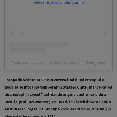
View this post on Instagram
A post shared by Ellen DeGeneres World (@ellend_world)
Escapada vedetelor vine la câteva luni după ce cuplul a
decis să se întoarcă temporar în Statele Unite. În încercarea
de a îndeplini „visul” actriței de origine australiană de a
locui la țară, DeGeneres și de Rossi, în vârstă de 53 de ani, s-
au mutat în Regatul Unit după victoria lui Donald Trump în
alegerile din noiembrie 2024.