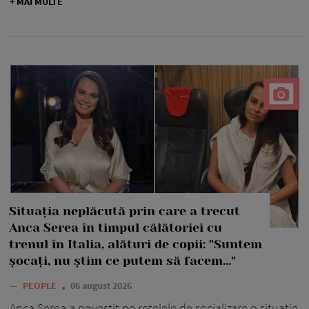
+ MAI MULTE
Situația neplăcută prin care a trecut
Anca Serea în timpul călătoriei cu
trenul în Italia, alături de copii: "Suntem
șocați, nu știm ce putem să facem..."
—
PEOPLE
06 august 2026
Anca Serea a povestit pe rețelele de socializare o situație