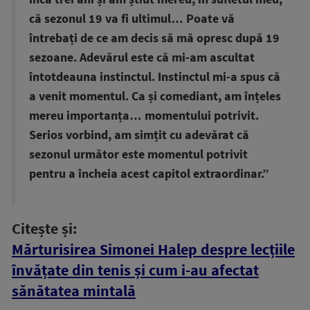
că sezonul 19 va fi ultimul… Poate vă
întrebați de ce am decis să mă opresc după 19
sezoane. Adevărul este că mi-am ascultat
întotdeauna instinctul. Instinctul mi-a spus că
a venit momentul. Ca și comediant, am înțeles
mereu importanța… momentului potrivit.
Serios vorbind, am simțit cu adevărat că
sezonul următor este momentul potrivit
pentru a încheia acest capitol extraordinar.”
Citește și:
Mărturisirea Simonei Halep despre lecțiile
învățate din tenis și cum i-au afectat
sănătatea mintală