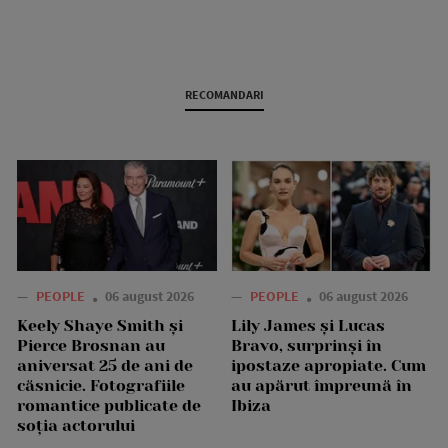
RECOMANDARI
—
PEOPLE
06 august 2026
—
PEOPLE
06 august 2026
Keely Shaye Smith și
Lily James și Lucas
Pierce Brosnan au
Bravo, surprinși în
aniversat 25 de ani de
ipostaze apropiate. Cum
căsnicie. Fotografiile
au apărut împreună în
romantice publicate de
Ibiza
soția actorului