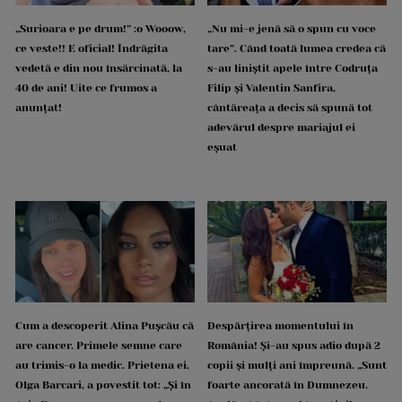
„Surioara e pe drum!” :o Wooow,
„Nu mi-e jenă să o spun cu voce
ce veste!! E oficial! Îndrăgita
tare”. Când toată lumea credea că
vedetă e din nou însărcinată, la
s-au liniștit apele între Codruța
40 de ani! Uite ce frumos a
Filip și Valentin Sanfira,
anunțat!
cântăreața a decis să spună tot
adevărul despre mariajul ei
eșuat
Cum a descoperit Alina Pușcău că
Despărțirea momentului în
are cancer. Primele semne care
România! Și-au spus adio după 2
au trimis-o la medic. Prietena ei,
copii și mulți ani împreună. „Sunt
Olga Barcari, a povestit tot: „Și în
foarte ancorată în Dumnezeu.