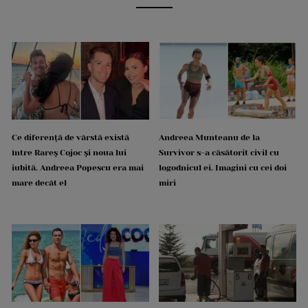
Ce diferență de vârstă există
Andreea Munteanu de la
între Rareș Cojoc și noua lui
Survivor s-a căsătorit civil cu
iubită. Andreea Popescu era mai
logodnicul ei. Imagini cu cei doi
mare decât el
miri