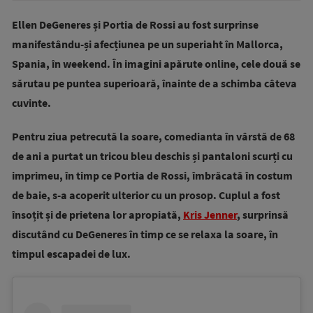
Ellen DeGeneres și Portia de Rossi au fost surprinse
manifestându-și afecțiunea pe un superiaht în Mallorca,
Spania, în weekend. În imagini apărute online, cele două se
sărutau pe puntea superioară, înainte de a schimba câteva
cuvinte.
Pentru ziua petrecută la soare, comedianta în vârstă de 68
de ani a purtat un tricou bleu deschis și pantaloni scurți cu
imprimeu, în timp ce Portia de Rossi, îmbrăcată în costum
de baie, s-a acoperit ulterior cu un prosop. Cuplul a fost
însoțit și de prietena lor apropiată,
Kris Jenner
, surprinsă
discutând cu DeGeneres în timp ce se relaxa la soare, în
timpul escapadei de lux.