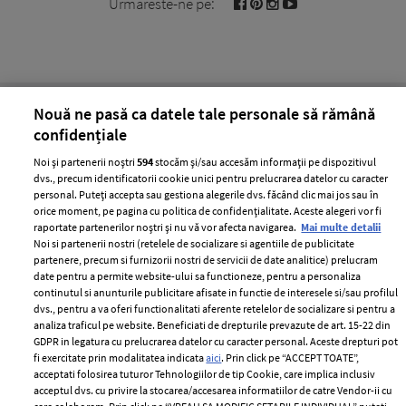
Urmareste-ne pe:
Cele mai citite
Nouă ne pasă ca datele tale personale să rămână
confidențiale
BEAUTY
BEAUTY TIPS
BE
Noi și partenerii noștri
594
stocăm și/sau accesăm informații pe dispozitivul
țe
7 uleiuri care stimulează creșterea rapidă a
Ce
dvs., precum identificatorii cookie unici pentru prelucrarea datelor cu caracter
părului
de
personal. Puteți accepta sau gestiona alegerile dvs. făcând clic mai jos sau în
orice moment, pe pagina cu politica de confidențialitate. Aceste alegeri vor fi
raportate partenerilor noștri și nu vă vor afecta navigarea.
Mai multe detalii
Noi si partenerii nostri (retelele de socializare si agentiile de publicitate
partenere, precum si furnizorii nostri de servicii de date analitice) prelucram
date pentru a permite website-ului sa functioneze, pentru a personaliza
continutul si anunturile publicitare afisate in functie de interesele si/sau profilul
dvs., pentru a va oferi functionalitati aferente retelelor de socializare si pentru a
analiza traficul pe website. Beneficiati de drepturile prevazute de art. 15-22 din
GDPR in legatura cu prelucrarea datelor cu caracter personal. Aceste drepturi pot
fi exercitate prin modalitatea indicata
aici
. Prin click pe “ACCEPT TOATE”,
ELLE Style Awards
Termeni si conditii
acceptati folosirea tuturor Tehnologiilor de tip Cookie, care implica inclusiv
2024
acceptul dvs. cu privire la stocarea/accesarea informatiilor de catre Vendor-ii cu
Politica de