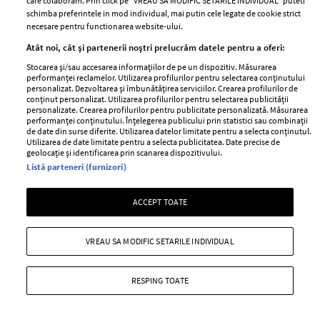
care colaboram. Prin click pe “VREAU SA MODIFIC SETARILE INDIVIDUAL” puteti
Despre ELLE
confidențialitate
schimba preferintele in mod individual, mai putin cele legate de cookie strict
Romania
necesare pentru functionarea website-ului.
Politica de cookies
Contact
Atât noi, cât și partenerii noștri prelucrăm datele pentru a oferi:
Publicitate
Abonamente
Stocarea și/sau accesarea informațiilor de pe un dispozitiv. Măsurarea
performanței reclamelor. Utilizarea profilurilor pentru selectarea conținutului
personalizat. Dezvoltarea și îmbunătățirea serviciilor. Crearea profilurilor de
conținut personalizat. Utilizarea profilurilor pentru selectarea publicității
personalizate. Crearea profilurilor pentru publicitate personalizată. Măsurarea
Stiri
Libertatea pentru
performanței conținutului. Înțelegerea publicului prin statistici sau combinații
femei
de date din surse diferite. Utilizarea datelor limitate pentru a selecta conținutul.
GSP
Utilizarea de date limitate pentru a selecta publicitatea. Date precise de
Viva
geolocație și identificarea prin scanarea dispozitivului.
Unica
Listă parteneri (furnizori)
Avantaje
Baby
Retete practice
Retete
ACCEPT TOATE
Pariază responsabil! Decizia ONJN nr. 821/25.09.2025.
VREAU SA MODIFIC SETARILE INDIVIDUAL
Jocurile de noroc sunt interzise minorilor.
RESPING TOATE
Copyright © 2026 Ringier Romania SRL