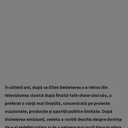
În ultimii ani, după ce Ellen DeGeneres s-a retras din
televiziunea clasică după finalul talk-show-ului său, a
preferat o viață mai liniștită, concentrată pe proiecte
ocazionale, producție și apariții publice limitate. După
încheierea emisiunii, vedeta a vorbit deschis despre dorința
de a-și redefini rutina și de a petrece mai mult timp în afara