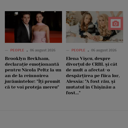
—
PEOPLE
06 august 2026
—
PEOPLE
06 august 2026
Brooklyn Beckham,
Elena Vîșcu, despre
declarație emoționantă
divorțul de CRBL și cât
pentru Nicola Peltz la un
de mult a afectat-o
an de la reînnoirea
despărțirea pe fiica lor,
jurămintelor: "Îți promit
Alessia: "A fost rău, și
că te voi proteja mereu"
mutatul în Chișinău a
fost..."