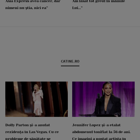
Asia Express avea cancer, dar
Am lăsat tot greul în mâinile
nimeni nu știa, nici ea”
Lui...”
CATINE.RO
Dolly Parton și-a anulat
Jennifer Lopez și-a etalat
rezidența în Las Vegas. Cu ce
abdomenul tonifiat la 56 de ani.
probleme de sănătate se
Ce imagini a postat artista în