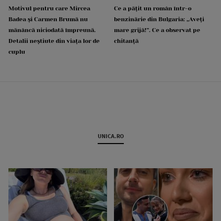
Motivul pentru care Mircea
Ce a pățit un român într-o
Badea și Carmen Brumă nu
benzinărie din Bulgaria: „Aveți
mănâncă niciodată împreună.
mare grijă!”. Ce a observat pe
Detalii neștiute din viața lor de
chitanță
cuplu
UNICA.RO