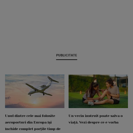
PUBLICITATE
Unul dintre cele mai folosite
Un vecin instruit poate salva o
aeroporturi din Europa își
viață. Vezi despre ce e vorba
închide complet porțile timp de