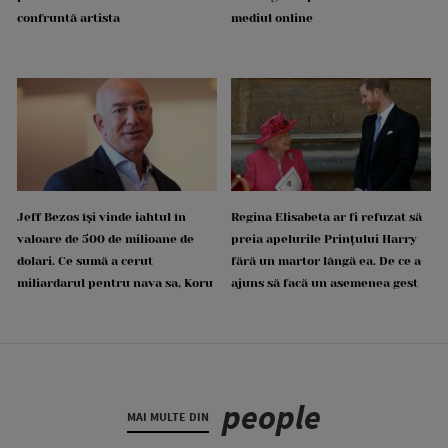
confruntă artista
mediul online
Jeff Bezos își vinde iahtul în
Regina Elisabeta ar fi refuzat să
valoare de 500 de milioane de
preia apelurile Prințului Harry
dolari. Ce sumă a cerut
fără un martor lângă ea. De ce a
miliardarul pentru nava sa, Koru
ajuns să facă un asemenea gest
people
MAI MULTE DIN