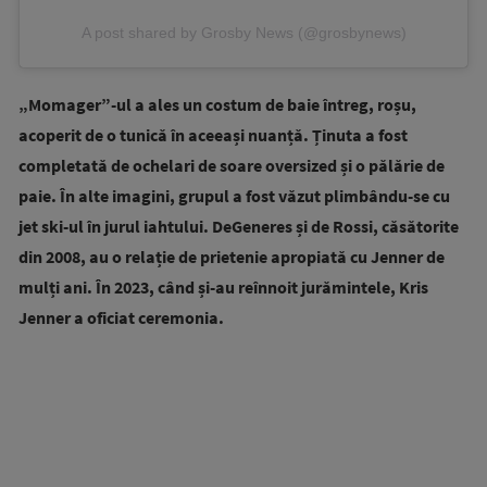
A post shared by Grosby News (@grosbynews)
„Momager”-ul a ales un costum de baie întreg, roșu,
acoperit de o tunică în aceeași nuanță. Ținuta a fost
completată de ochelari de soare oversized și o pălărie de
paie. În alte imagini, grupul a fost văzut plimbându-se cu
jet ski-ul în jurul iahtului. DeGeneres și de Rossi, căsătorite
din 2008, au o relație de prietenie apropiată cu Jenner de
mulți ani. În 2023, când și-au reînnoit jurămintele, Kris
Jenner a oficiat ceremonia.