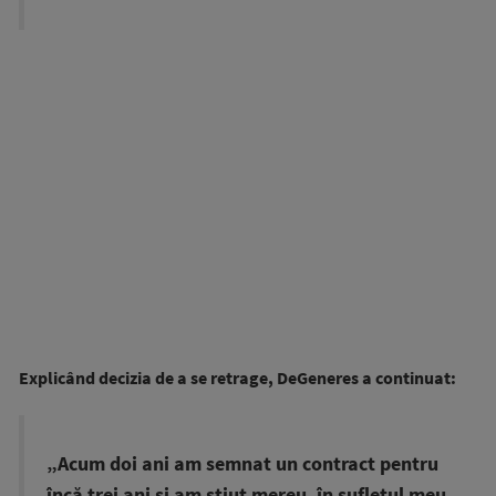
Explicând decizia de a se retrage, DeGeneres a continuat:
„Acum doi ani am semnat un contract pentru
încă trei ani și am știut mereu, în sufletul meu,