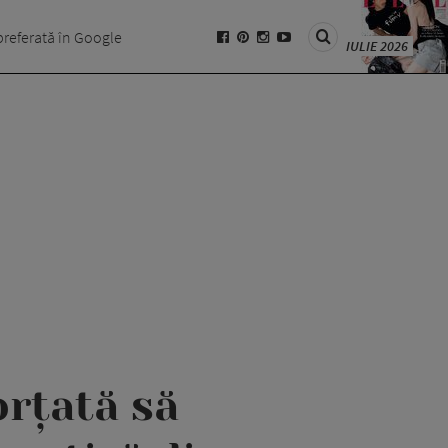
preferată în Google
IULIE 2026
orțată să