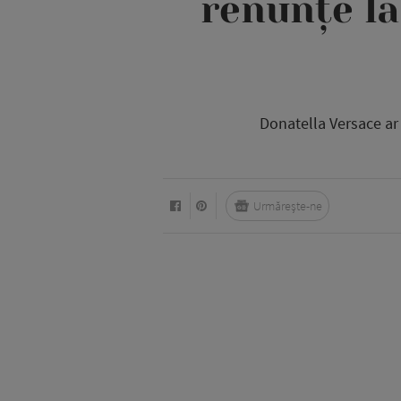
renunțe la
Donatella Versace ar 
Urmărește-ne