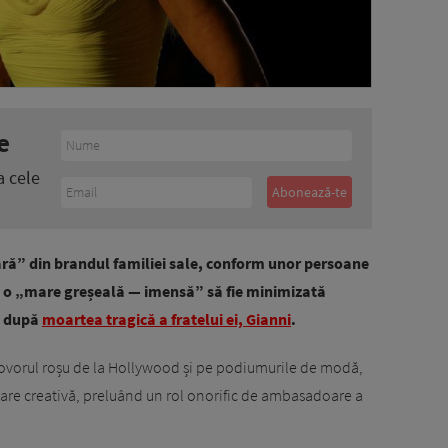
e
a cele
ară” din brandul familiei sale, conform unor persoane
te o „mare greșeală — imensă” să fie minimizată
a după
moartea tragică a fratelui ei, Gianni
.
ovorul roșu de la Hollywood și pe podiumurile de modă,
toare creativă, preluând un rol onorific de ambasadoare a