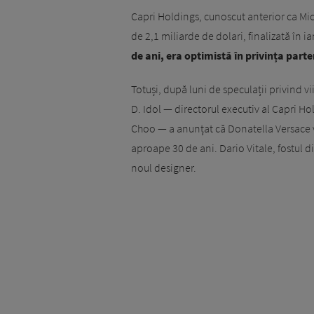
Capri Holdings, cunoscut anterior ca Mic
de 2,1 miliarde de dolari, finalizată în i
de ani, era optimistă în privința part
Totuși, după luni de speculații privind vi
D. Idol — directorul executiv al Capri Ho
Choo — a anunțat că Donatella Versace v
aproape 30 de ani. Dario Vitale, fostul d
noul designer.