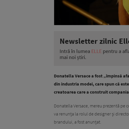
Newsletter zilnic Ell
Intră în lumea
ELLE
pentru a afl
mai noi știri.
Donatella Versace a fost „împinsă af
din industria modei, care spun că es
creatoarea care a construit compani
Donatella Versace, mereu prezentă pe c
va renunța la rolul de designer și direc
brandului, a fost anunțat.