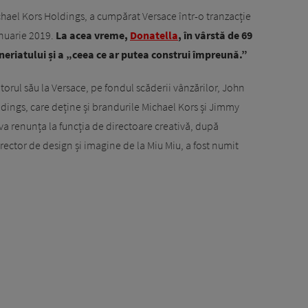
hael Kors Holdings, a cumpărat Versace într-o tranzacție
anuarie 2019.
La acea vreme,
Donatella
, în vârstă de 69
eneriatului și a „ceea ce ar putea construi împreună.”
itorul său la Versace, pe fondul scăderii vânzărilor, John
ldings, care deține și brandurile Michael Kors și Jimmy
a renunța la funcția de directoare creativă, după
irector de design și imagine de la Miu Miu, a fost numit