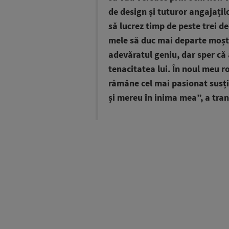
de design și tuturor angajațil
să lucrez timp de peste trei de
mele să duc mai departe moșten
adevăratul geniu, dar sper că 
tenacitatea lui. În noul meu r
rămâne cel mai pasionat susți
și mereu în inima mea”, a tra