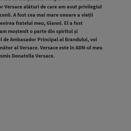
or Versace alături de care am avut privilegiul
cenii. A fost cea mai mare onoare a vieții
irea fratelui meu, Gianni. El a fost
am moștenit o parte din spiritul și
ol de Ambasador Principal al Brandului, voi
nător al Versace. Versace este în ADN-ul meu
nsmis Donatella Versace.