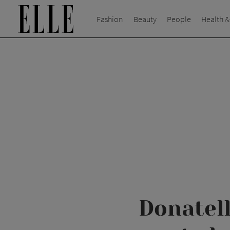
Fashion
Beauty
People
Health &
Donatell