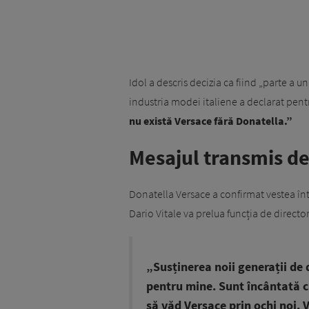
Idol a descris decizia ca fiind „parte a u
industria modei italiene a declarat pent
nu există Versace fără Donatella.”
Mesajul transmis de
Donatella Versace a confirmat vestea înt
Dario Vitale va prelua funcția de directo
„Susținerea noii generații de
pentru mine. Sunt încântată că
să văd Versace prin ochi noi.