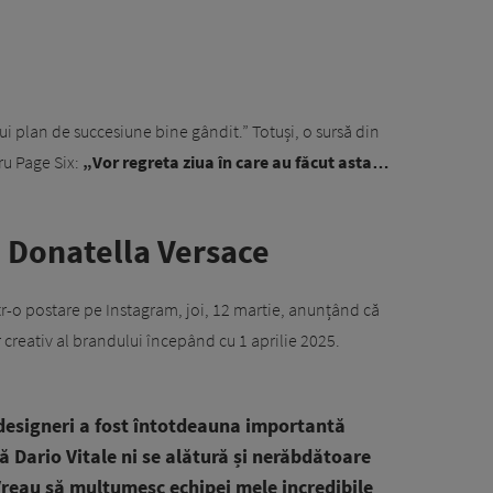
nui plan de succesiune bine gândit.” Totuși, o sursă din
ru Page Six:
„Vor regreta ziua în care au făcut asta…
 Donatella Versace
r-o postare pe Instagram, joi, 12 martie, anunțând că
r creativ al brandului începând cu 1 aprilie 2025.
 designeri a fost întotdeauna importantă
 Dario Vitale ni se alătură și nerăbdătoare
 Vreau să mulțumesc echipei mele incredibile