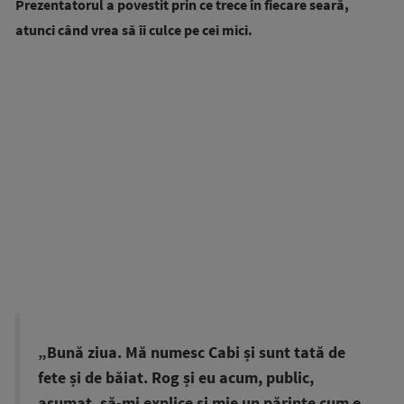
Prezentatorul a povestit prin ce trece în fiecare seară,
atunci când vrea să îi culce pe cei mici.
„Bună ziua. Mă numesc Cabi și sunt tată de
fete și de băiat. Rog și eu acum, public,
asumat, să-mi explice și mie un părinte cum e