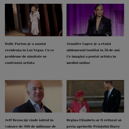
Dolly Parton și-a anulat
Jennifer Lopez și-a etalat
rezidența în Las Vegas. Cu ce
abdomenul tonifiat la 56 de ani.
probleme de sănătate se
Ce imagini a postat artista în
confruntă artista
mediul online
Jeff Bezos își vinde iahtul în
Regina Elisabeta ar fi refuzat să
valoare de 500 de milioane de
preia apelurile Prințului Harry