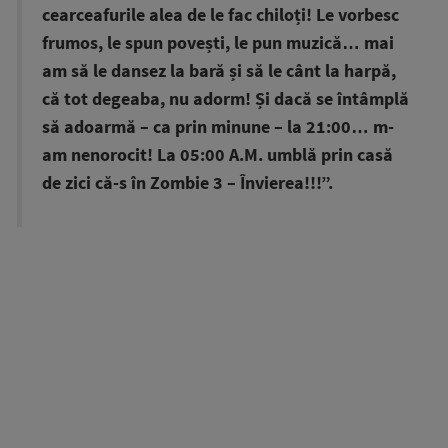
cearceafurile alea de le fac chiloți! Le vorbesc
frumos, le spun povești, le pun muzică… mai
am să le dansez la bară și să le cânt la harpă,
că tot degeaba, nu adorm! Și dacă se întâmplă
să adoarmă – ca prin minune – la 21:00… m-
am nenorocit! La 05:00 A.M. umblă prin casă
de zici că-s în Zombie 3 – Învierea!!!”.