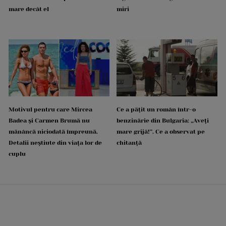
mare decât el
miri
Motivul pentru care Mircea
Ce a pățit un român într-o
Badea și Carmen Brumă nu
benzinărie din Bulgaria: „Aveți
mănâncă niciodată împreună.
mare grijă!”. Ce a observat pe
Detalii neștiute din viața lor de
chitanță
cuplu