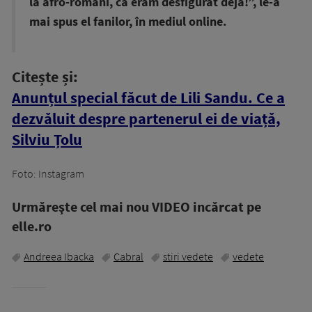
la afro-români, că eram desfigurat deja!”, le-a
mai spus el fanilor, în mediul online.
Citește și:
Anunțul special făcut de Lili Sandu. Ce a
dezvăluit despre partenerul ei de viață,
Silviu Țolu
Foto: Instagram
Urmăreşte cel mai nou VIDEO incărcat pe
elle.ro
Andreea Ibacka
Cabral
stiri vedete
vedete