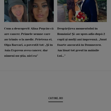
Cum a descoperit Alina Pușcău că
Despărțirea momentului în
are cancer. Primele semne care
România! Și-au spus adio după 2
au trimis-o la medic. Prietena ei,
copii și mulți ani împreună. „Sunt
Olga Barcari, a povestit tot: „Și în
foarte ancorată în Dumnezeu.
Asia Express avea cancer, dar
Am lăsat tot greul în mâinile
nimeni nu știa, nici ea”
Lui...”
CATINE.RO