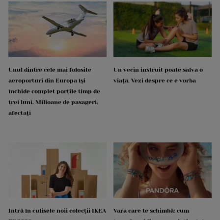
Unul dintre cele mai folosite
Un vecin instruit poate salva o
aeroporturi din Europa își
viață. Vezi despre ce e vorba
închide complet porțile timp de
trei luni. Milioane de pasageri,
afectați
Intră în culisele noii colecții IKEA
Vara care te schimbă: cum