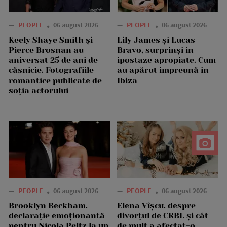
—
PEOPLE
06 august 2026
—
PEOPLE
06 august 2026
Keely Shaye Smith și
Lily James și Lucas
Pierce Brosnan au
Bravo, surprinși în
aniversat 25 de ani de
ipostaze apropiate. Cum
căsnicie. Fotografiile
au apărut împreună în
romantice publicate de
Ibiza
soția actorului
—
PEOPLE
06 august 2026
—
PEOPLE
06 august 2026
Brooklyn Beckham,
Elena Vîșcu, despre
declarație emoționantă
divorțul de CRBL și cât
pentru Nicola Peltz la un
de mult a afectat-o