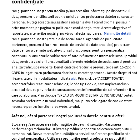
confidențiale
Noi și partenerii noștri
594
stocăm și/sau accesăm informații pe dispozitivul
dvs., precum identificatorii cookie unici pentru prelucrarea datelor cu caracter
personal. Puteți accepta sau gestiona alegerile dvs. făcând clic mai jos sau în
orice moment, pe pagina cu politica de confidențialitate. Aceste alegeri vor fi
raportate partenerilor noștri și nu vă vor afecta navigarea.
Mai multe detalii
Noi si partenerii nostri (retelele de socializare si agentiile de publicitate
partenere, precum si furnizorii nostri de servicii de date analitice) prelucram
ELLE Style Awards
Termeni si conditii
date pentru a permite website-ului sa functioneze, pentru a personaliza
2024
continutul si anunturile publicitare afisate in functie de interesele si/sau profilul
Politica de
dvs., pentru a va oferi functionalitati aferente retelelor de socializare si pentru a
Despre ELLE
confidențialitate
analiza traficul pe website. Beneficiati de drepturile prevazute de art. 15-22 din
Romania
GDPR in legatura cu prelucrarea datelor cu caracter personal. Aceste drepturi pot
Politica de cookies
fi exercitate prin modalitatea indicata
aici
. Prin click pe “ACCEPT TOATE”,
Contact
Publicitate
acceptati folosirea tuturor Tehnologiilor de tip Cookie, care implica inclusiv
acceptul dvs. cu privire la stocarea/accesarea informatiilor de catre Vendor-ii cu
Abonamente
care colaboram. Prin click pe “VREAU SA MODIFIC SETARILE INDIVIDUAL” puteti
schimba preferintele in mod individual, mai putin cele legate de cookie strict
necesare pentru functionarea website-ului.
Stiri
Libertatea pentru
Atât noi, cât și partenerii noștri prelucrăm datele pentru a oferi:
femei
GSP
Stocarea și/sau accesarea informațiilor de pe un dispozitiv. Măsurarea
Viva
performanței reclamelor. Utilizarea profilurilor pentru selectarea conținutului
Unica
personalizat. Dezvoltarea și îmbunătățirea serviciilor. Crearea profilurilor de
Avantaje
conținut personalizat. Utilizarea profilurilor pentru selectarea publicității