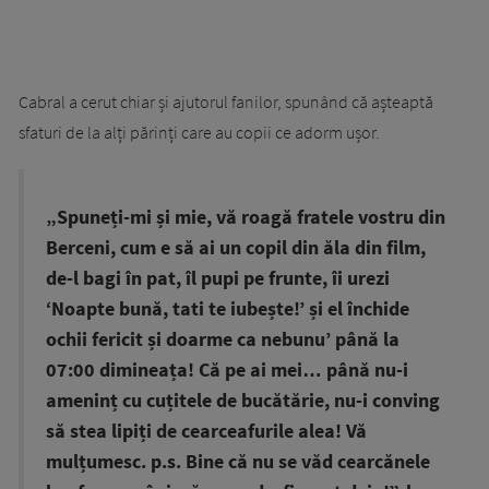
Cabral a cerut chiar și ajutorul fanilor, spunând că așteaptă
sfaturi de la alți părinți care au copii ce adorm ușor.
„Spuneți-mi și mie, vă roagă fratele vostru din
Berceni, cum e să ai un copil din ăla din film,
de-l bagi în pat, îl pupi pe frunte, îi urezi
‘Noapte bună, tati te iubește!’ și el închide
ochii fericit și doarme ca nebunu’ până la
07:00 dimineața! Că pe ai mei… până nu-i
ameninț cu cuțitele de bucătărie, nu-i conving
să stea lipiți de cearceafurile alea! Vă
mulțumesc. p.s. Bine că nu se văd cearcănele