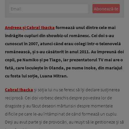
Andreea și Cabral Ibacka
formează unul dintre cele mai
îndrăgite cupluri din showbiz-ul românesc. Cei doi s-au
cunoscut în 2007, atunci când erau colegi într-o telenovelă
românească, și s-au căsătorit în anul 2011. Au împreună doi
copii, pe Namiko și pe Tiago, iar prezentatorul TV mai are o
fată, care locuiește în Olanda, pe nume Inoke, din mariajul
cu fosta lui soție, Luana Mitran.
Cabral Ibacka
și soția lui nu se feresc să își declare susținerea
reciprocă. Cei doi vorbesc deschis despre povestea lor de
dragoste și au făcut deseori mărturisiri despre momentele
dificile pe care le-au întâmpinat de când formează un cuplu.
Deși au avut parte și de provocări, au reușit să le gestioneze și să