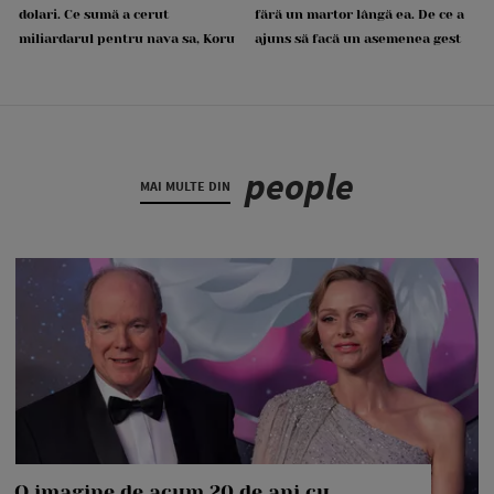
dolari. Ce sumă a cerut
fără un martor lângă ea. De ce a
miliardarul pentru nava sa, Koru
ajuns să facă un asemenea gest
people
MAI MULTE DIN
O imagine de acum 20 de ani cu