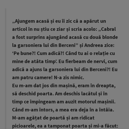
„Ajungem acasă și eu îi zic că a apărut un
articol în nu știu ce ziar și scria acolo: „Cabral
a fost surprins ajungând acasă cu două blonde
la garsoniera lui din Berceni” și Andreea zice:
‘Pe bune?! Cum adică?! Când tu ai o relație cu
mine de atâta timp’. Eu fierbeam de nervi, cum
adică a ajuns la garsoniera lui din Berceni?! Eu
am patru camere! N-a zis nimic.
Eu m-am dat jos din mașină, eram în dreapta,
să deschid poarta. Am deschis lacătul și în
timp ce împingeam am auzit motorul mașinii.
Când m-am întors, a mea era deja în a întâia.
M-am agățat de poartă și am ridicat
picioarele, ea a tamponat poarta și mi-a făcut: