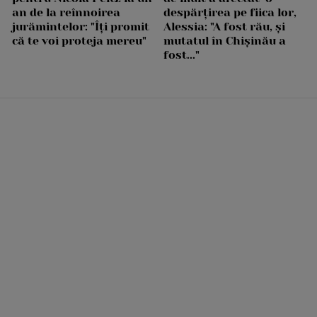
an de la reînnoirea
despărțirea pe fiica lor,
jurămintelor: "Îți promit
Alessia: "A fost rău, și
că te voi proteja mereu"
mutatul în Chișinău a
fost..."