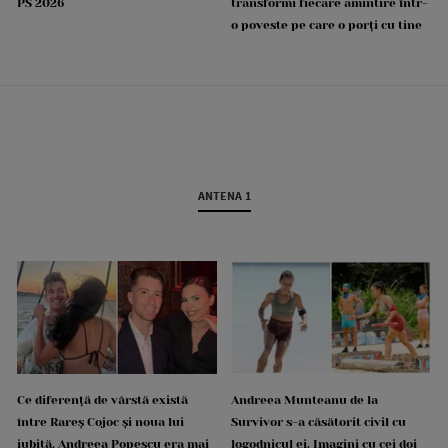
PS 2026
transformi fiecare amintire într-
o poveste pe care o porți cu tine
ANTENA 1
Ce diferență de vârstă există
Andreea Munteanu de la
între Rareș Cojoc și noua lui
Survivor s-a căsătorit civil cu
iubită. Andreea Popescu era mai
logodnicul ei. Imagini cu cei doi