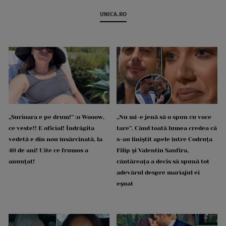
UNICA.RO
„Surioara e pe drum!” :o Wooow,
„Nu mi-e jenă să o spun cu voce
ce veste!! E oficial! Îndrăgita
tare”. Când toată lumea credea că
vedetă e din nou însărcinată, la
s-au liniștit apele între Codruța
40 de ani! Uite ce frumos a
Filip și Valentin Sanfira,
anunțat!
cântăreața a decis să spună tot
adevărul despre mariajul ei
eșuat