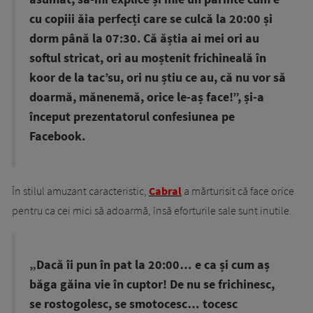
cu copiii ăia perfecți care se culcă la 20:00 și
dorm până la 07:30. Că ăștia ai mei ori au
softul stricat, ori au moștenit frichineală în
koor de la tac’su, ori nu știu ce au, că nu vor să
doarmă, mănenemă, orice le-aș face!”, și-a
început prezentatorul confesiunea pe
Facebook.
În stilul amuzant caracteristic,
Cabral
a mărturisit că face orice
pentru ca cei mici să adoarmă, însă eforturile sale sunt inutile.
„Dacă îi pun în pat la 20:00… e ca și cum aș
băga găina vie în cuptor! De nu se frichinesc,
se rostogolesc, se smotocesc… tocesc