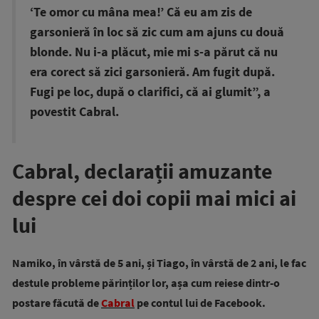
‘Te omor cu mâna mea!’ Că eu am zis de
garsonieră în loc să zic cum am ajuns cu două
blonde. Nu i-a plăcut, mie mi s-a părut că nu
era corect să zici garsonieră. Am fugit după.
Fugi pe loc, după o clarifici, că ai glumit”, a
povestit Cabral.
Cabral, declarații amuzante
despre cei doi copii mai mici ai
lui
Namiko, în vârstă de 5 ani, și Tiago, în vârstă de 2 ani, le fac
destule probleme părinților lor, așa cum reiese dintr-o
postare făcută de
Cabral
pe contul lui de Facebook.