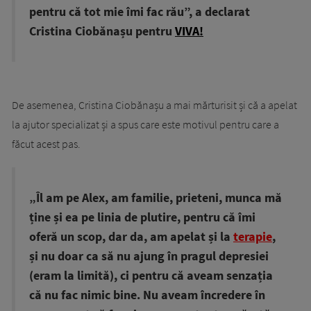
pentru că tot mie îmi fac rău”, a declarat
Cristina Ciobănașu pentru
VIVA!
De asemenea, Cristina Ciobănașu a mai mărturisit și că a apelat
la ajutor specializat și a spus care este motivul pentru care a
făcut acest pas.
„Îl am pe Alex, am familie, prieteni, munca mă
ține și ea pe linia de plutire, pentru că îmi
oferă un scop, dar da, am apelat și la
terapie
,
și nu doar ca să nu ajung în pragul depresiei
(eram la limită), ci pentru că aveam senzația
că nu fac nimic bine. Nu aveam încredere în