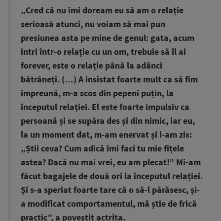
„Cred că nu îmi doream eu să am o relație
serioasă atunci, nu voiam să mai pun
presiunea asta pe mine de genul: gata, acum
intri într-o relație cu un om, trebuie să îl ai
forever, este o relație până la adânci
bătrâneți. (…) A insistat foarte mult ca să fim
împreună, m-a scos din pepeni puțin, la
începutul relației. El este foarte impulsiv ca
persoană și se supăra des și din nimic, iar eu,
la un moment dat, m-am enervat și i-am zis:
„Știi ceva? Cum adică îmi faci tu mie fițele
astea? Dacă nu mai vrei, eu am plecat!” Mi-am
făcut bagajele de două ori la începutul relației.
Și s-a speriat foarte tare că o să-l părăsesc, și-
a modificat comportamentul, mă știe de frică
practic”, a povestit actrița.