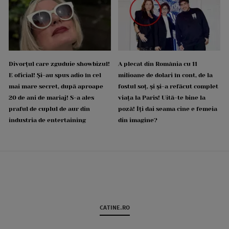
Divorțul care zguduie showbizul!
A plecat din România cu 11
E oficial! Și-au spus adio în cel
milioane de dolari în cont, de la
mai mare secret, după aproape
fostul soț, și și-a refăcut complet
20 de ani de mariaj! S-a ales
viața la Paris! Uită-te bine la
praful de cuplul de aur din
poză! Îți dai seama cine e femeia
industria de entertaining
din imagine?
CATINE.RO