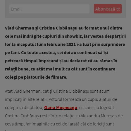
Vlad Gherman și Cristina Ciobănașu au format unul dintre
cele mai îndrăgite cupluri din showbiz, iar vestea despărțirii
lor la începutul lunii februarie 2021 i-a luat prin surprindere
pe fani. Cu toate acestea, cei doi au continuat să își
petreacă timpul împreună și au declarat că au rămas în
relații bune, cu atât mai mult cu cât sunt în continuare
colegi pe platourile de filmare.
Atât Vlad Gherman, cât și Cristina Ciobănașu sunt acum
implicați în alte relații. Actorul formează un cuplu alături de
colega sa de platou,
Oana Moșneagu
, cu care s-a logodit.
Cristina Ciobănașu este într-o relație cu Alexandru Mureșan de
ceva timp, iar imaginile cu cei doi arată cât de fericiți sunt