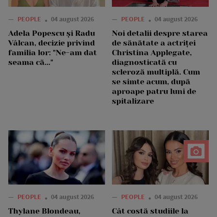
—
PEOPLE
04 august 2026
—
PEOPLE
04 august 2026
Adela Popescu și Radu
Noi detalii despre starea
Vâlcan, decizie privind
de sănătate a actriței
familia lor: "Ne-am dat
Christina Applegate,
seama că..."
diagnosticată cu
scleroză multiplă. Cum
se simte acum, după
aproape patru luni de
spitalizare
—
PEOPLE
04 august 2026
—
PEOPLE
04 august 2026
Thylane Blondeau,
Cât costă studiile la