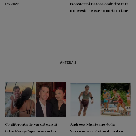
PS 2026
transformi fiecare amintire într-
o poveste pe care o porți cu tine
ANTENA 1
Ce diferență de vârstă există
Andreea Munteanu de la
între Rareș Cojoc și noua lui
Survivor s-a căsătorit civil cu