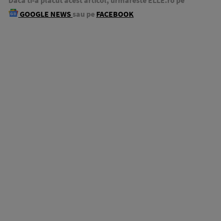
Daca ti-a placut acest articol, urmareste ELLE.ro pe
GOOGLE NEWS
sau pe
FACEBOOK