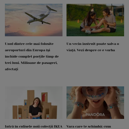
Unul dintre cele mai folosite
Un vecin instruit poate salva o
aeroporturi din Europa își
viață. Vezi despre ce e vorba
închide complet porțile timp de
trei luni. Milioane de pasageri,
afectați
Intră în culisele noii colecții IKEA
Vara care te schimbă: cum