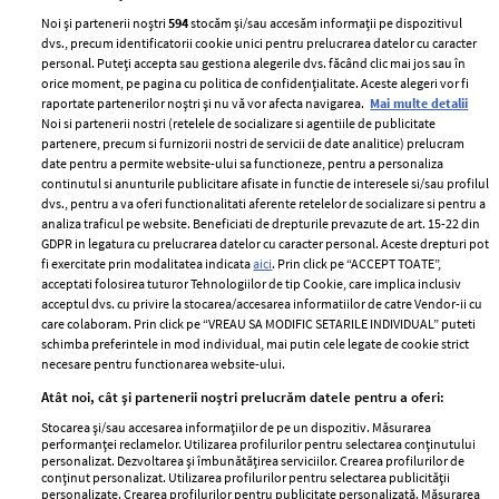
Noi și partenerii noștri
594
stocăm și/sau accesăm informații pe dispozitivul
dvs., precum identificatorii cookie unici pentru prelucrarea datelor cu caracter
personal. Puteți accepta sau gestiona alegerile dvs. făcând clic mai jos sau în
orice moment, pe pagina cu politica de confidențialitate. Aceste alegeri vor fi
raportate partenerilor noștri și nu vă vor afecta navigarea.
Mai multe detalii
Noi si partenerii nostri (retelele de socializare si agentiile de publicitate
partenere, precum si furnizorii nostri de servicii de date analitice) prelucram
ELLE Style Awards
Termeni si conditii
date pentru a permite website-ului sa functioneze, pentru a personaliza
2024
continutul si anunturile publicitare afisate in functie de interesele si/sau profilul
Politica de
dvs., pentru a va oferi functionalitati aferente retelelor de socializare si pentru a
Despre ELLE
confidențialitate
analiza traficul pe website. Beneficiati de drepturile prevazute de art. 15-22 din
Romania
GDPR in legatura cu prelucrarea datelor cu caracter personal. Aceste drepturi pot
Politica de cookies
fi exercitate prin modalitatea indicata
aici
. Prin click pe “ACCEPT TOATE”,
Contact
Publicitate
acceptati folosirea tuturor Tehnologiilor de tip Cookie, care implica inclusiv
acceptul dvs. cu privire la stocarea/accesarea informatiilor de catre Vendor-ii cu
Abonamente
care colaboram. Prin click pe “VREAU SA MODIFIC SETARILE INDIVIDUAL” puteti
schimba preferintele in mod individual, mai putin cele legate de cookie strict
necesare pentru functionarea website-ului.
Stiri
Libertatea pentru
Atât noi, cât și partenerii noștri prelucrăm datele pentru a oferi:
femei
GSP
Stocarea și/sau accesarea informațiilor de pe un dispozitiv. Măsurarea
Viva
performanței reclamelor. Utilizarea profilurilor pentru selectarea conținutului
Unica
personalizat. Dezvoltarea și îmbunătățirea serviciilor. Crearea profilurilor de
Avantaje
conținut personalizat. Utilizarea profilurilor pentru selectarea publicității
Baby
personalizate. Crearea profilurilor pentru publicitate personalizată. Măsurarea