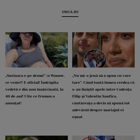
UNICA.RO
„Surioara e pe drum!” :o Wooow,
„Nu mi-e jenă să o spun cu voce
ce veste!! E oficial! Îndrăgita
tare”. Când toată lumea credea că
vedetă e din nou însărcinată, la
s-au liniștit apele între Codruța
40 de ani! Uite ce frumos a
Filip și Valentin Sanfira,
anunțat!
cântăreața a decis să spună tot
adevărul despre mariajul ei
eșuat