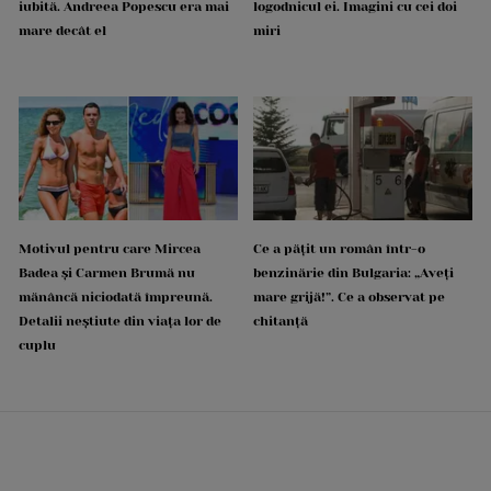
iubită. Andreea Popescu era mai
logodnicul ei. Imagini cu cei doi
mare decât el
miri
Motivul pentru care Mircea
Ce a pățit un român într-o
Badea și Carmen Brumă nu
benzinărie din Bulgaria: „Aveți
mănâncă niciodată împreună.
mare grijă!”. Ce a observat pe
Detalii neștiute din viața lor de
chitanță
cuplu