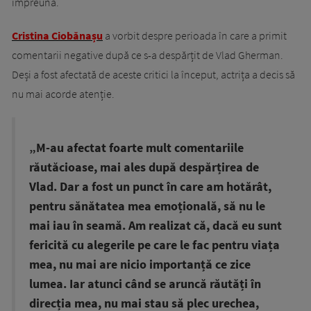
împreună.
Cristina Ciobănașu
a vorbit despre perioada în care a primit
comentarii negative după ce s-a despărțit de Vlad Gherman.
Deși a fost afectată de aceste critici la început, actrița a decis să
nu mai acorde atenție.
„M-au afectat foarte mult comentariile
răutăcioase, mai ales după despărțirea de
Vlad. Dar a fost un punct în care am hotărât,
pentru sănătatea mea emoțională, să nu le
mai iau în seamă. Am realizat că, dacă eu sunt
fericită cu alegerile pe care le fac pentru viața
mea, nu mai are nicio importanță ce zice
lumea. Iar atunci când se aruncă răutăți în
direcția mea, nu mai stau să plec urechea,