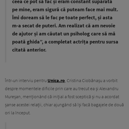
ceea ce pot să fac și eram constant supărată
pe mine, eram sigură că puteam face mai mult.
Îmi doream să le fac pe toate perfect, și asta
m-a secat de puteri. Am realizat că am nevoie
de ajutor și am căutat un psiholog care să mă
poată ghida”, a completat actrița pentru sursa
citată anterior.
Într-un interviu pentru
Unica.ro
, Cristina Ciobănașu a vorbit
despre momentele dificile prin care au trecut ea și Alexandru
Mureșan, menționând că inițial a fost sceptică și nu a acordat
șanse acestei relații, chiar ajungând să își facă bagajele de două
ori la început.