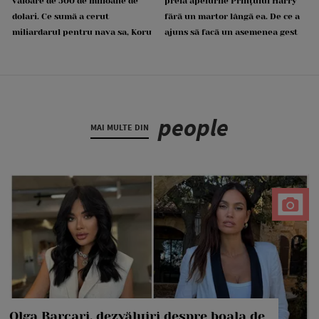
valoare de 500 de milioane de
preia apelurile Prințului Harry
dolari. Ce sumă a cerut
fără un martor lângă ea. De ce a
miliardarul pentru nava sa, Koru
ajuns să facă un asemenea gest
people
MAI MULTE DIN
Olga Barcari, dezvăluiri despre boala de