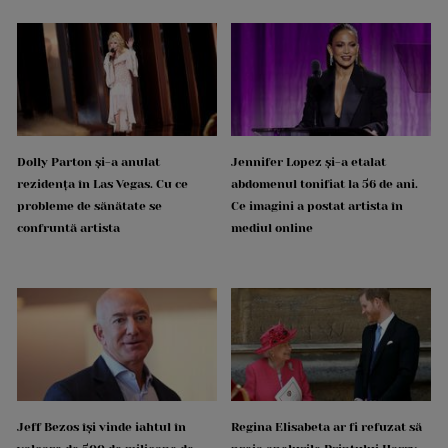
Dolly Parton și-a anulat
Jennifer Lopez și-a etalat
rezidența în Las Vegas. Cu ce
abdomenul tonifiat la 56 de ani.
probleme de sănătate se
Ce imagini a postat artista în
confruntă artista
mediul online
Jeff Bezos își vinde iahtul în
Regina Elisabeta ar fi refuzat să