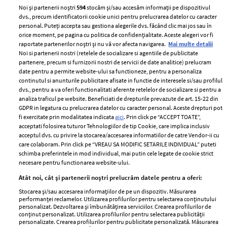
Noi și partenerii noștri
594
stocăm și/sau accesăm informații pe dispozitivul
dvs., precum identificatorii cookie unici pentru prelucrarea datelor cu caracter
personal. Puteți accepta sau gestiona alegerile dvs. făcând clic mai jos sau în
orice moment, pe pagina cu politica de confidențialitate. Aceste alegeri vor fi
raportate partenerilor noștri și nu vă vor afecta navigarea.
Mai multe detalii
Noi si partenerii nostri (retelele de socializare si agentiile de publicitate
partenere, precum si furnizorii nostri de servicii de date analitice) prelucram
ELLE Style Awards
Termeni si conditii
date pentru a permite website-ului sa functioneze, pentru a personaliza
2024
continutul si anunturile publicitare afisate in functie de interesele si/sau profilul
Politica de
dvs., pentru a va oferi functionalitati aferente retelelor de socializare si pentru a
Despre ELLE
confidențialitate
analiza traficul pe website. Beneficiati de drepturile prevazute de art. 15-22 din
Romania
GDPR in legatura cu prelucrarea datelor cu caracter personal. Aceste drepturi pot
Politica de cookies
fi exercitate prin modalitatea indicata
aici
. Prin click pe “ACCEPT TOATE”,
Contact
Publicitate
acceptati folosirea tuturor Tehnologiilor de tip Cookie, care implica inclusiv
acceptul dvs. cu privire la stocarea/accesarea informatiilor de catre Vendor-ii cu
Abonamente
care colaboram. Prin click pe “VREAU SA MODIFIC SETARILE INDIVIDUAL” puteti
schimba preferintele in mod individual, mai putin cele legate de cookie strict
necesare pentru functionarea website-ului.
Stiri
Libertatea pentru
Atât noi, cât și partenerii noștri prelucrăm datele pentru a oferi:
femei
GSP
Stocarea și/sau accesarea informațiilor de pe un dispozitiv. Măsurarea
Viva
performanței reclamelor. Utilizarea profilurilor pentru selectarea conținutului
Unica
personalizat. Dezvoltarea și îmbunătățirea serviciilor. Crearea profilurilor de
Avantaje
conținut personalizat. Utilizarea profilurilor pentru selectarea publicității
Baby
personalizate. Crearea profilurilor pentru publicitate personalizată. Măsurarea