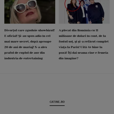
Divorțul care zguduie showbizul!
A plecat din România cu 11
E oficial! Și-au spus adio în cel
milioane de dolari în cont, de la
mai mare secret, după aproape
fostul soț, și și-a refăcut complet
20 de ani de mariaj! S-a ales
viața la Paris! Uită-te bine la
praful de cuplul de aur din
poză! Îți dai seama cine e femeia
industria de entertaining
din imagine?
CATINE.RO