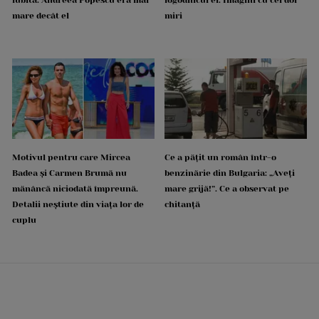
mare decât el
miri
Motivul pentru care Mircea
Ce a pățit un român într-o
Badea și Carmen Brumă nu
benzinărie din Bulgaria: „Aveți
mănâncă niciodată împreună.
mare grijă!”. Ce a observat pe
Detalii neștiute din viața lor de
chitanță
cuplu