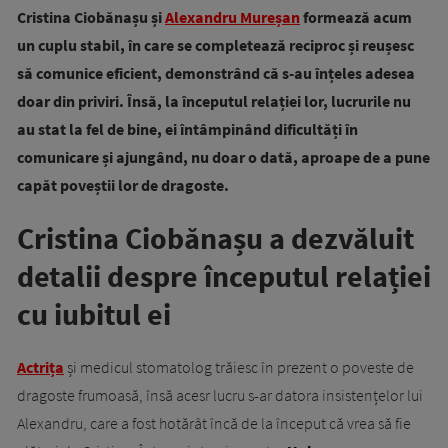
Cristina Ciobănașu și
Alexandru Mureșan
formează acum
un cuplu stabil, în care se completează reciproc și reușesc
să comunice eficient, demonstrând că s-au înțeles adesea
doar din priviri. Însă, la începutul relației lor, lucrurile nu
au stat la fel de bine, ei întâmpinând dificultăți în
comunicare și ajungând, nu doar o dată, aproape de a pune
capăt poveștii lor de dragoste.
Cristina Ciobănașu a dezvăluit
detalii despre începutul relației
cu iubitul ei
Actrița
și medicul stomatolog trăiesc în prezent o poveste de
dragoste frumoasă, însă acesr lucru s-ar datora insistențelor lui
Alexandru, care a fost hotărât încă de la început că vrea să fie