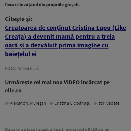
fiecare învățând din propriile greșeli.
Citește și:
Creatoarea de conținut Cristina Lupu (Like
Creața) a devenit mamă pentru a treia
oară și a dezvăluit prima imagine cu
băiețelul ei
FOTO: Arhiva ELLE
Urmăreşte cel mai nou VIDEO incărcat pe
elle.ro
Alexandru Mureșan
Cristina Ciobănașu
stiri vedete
Daca ti-a placut acest articol, urmareste ELLE.ro pe