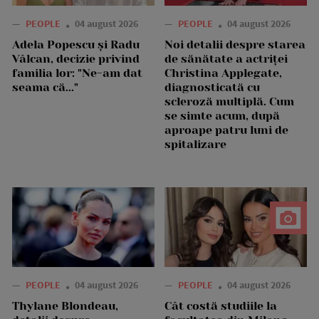
—
PEOPLE
04 august 2026
—
PEOPLE
04 august 2026
Adela Popescu și Radu
Noi detalii despre starea
Vâlcan, decizie privind
de sănătate a actriței
familia lor: "Ne-am dat
Christina Applegate,
seama că..."
diagnosticată cu
scleroză multiplă. Cum
se simte acum, după
aproape patru luni de
spitalizare
—
PEOPLE
04 august 2026
—
PEOPLE
04 august 2026
Thylane Blondeau,
Cât costă studiile la