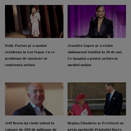
Dolly Parton și-a anulat
Jennifer Lopez și-a etalat
rezidența în Las Vegas. Cu ce
abdomenul tonifiat la 56 de ani.
probleme de sănătate se
Ce imagini a postat artista în
confruntă artista
mediul online
Jeff Bezos își vinde iahtul în
Regina Elisabeta ar fi refuzat să
valoare de 500 de milioane de
preia apelurile Prințului Harry