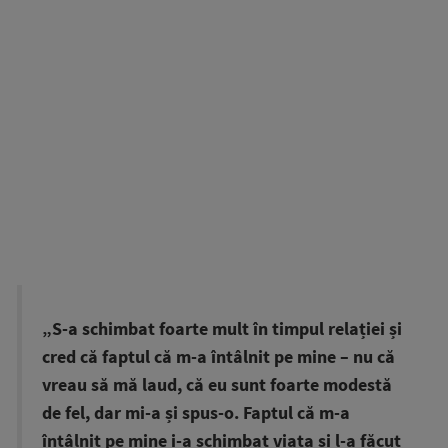
„S-a schimbat foarte mult în timpul relației și
cred că faptul că m-a întâlnit pe mine – nu că
vreau să mă laud, că eu sunt foarte modestă
de fel, dar mi-a și spus-o. Faptul că m-a
întâlnit pe mine i-a schimbat viața și l-a făcut