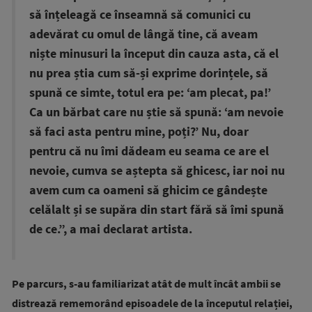
să înțeleagă ce înseamnă să comunici cu
adevărat cu omul de lângă tine, că aveam
niște minusuri la început din cauza asta, că el
nu prea știa cum să-și exprime dorințele, să
spună ce simte, totul era pe: ‘am plecat, pa!’
Ca un bărbat care nu știe să spună: ‘am nevoie
să faci asta pentru mine, poți?’ Nu, doar
pentru că nu îmi dădeam eu seama ce are el
nevoie, cumva se aștepta să ghicesc, iar noi nu
avem cum ca oameni să ghicim ce gândește
celălalt și se supăra din start fără să îmi spună
de ce.”, a mai declarat artista.
Pe parcurs, s-au familiarizat atât de mult încât ambii se
distrează rememorând episoadele de la începutul relației,