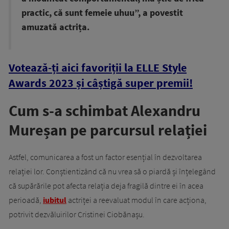
practic, că sunt femeie uhuu”, a povestit
amuzată actrița.
Votează-ți aici favoriții la ELLE Style
Awards 2023 și câștigă super premii!
Cum s-a schimbat Alexandru
Mureșan pe parcursul relației
Astfel, comunicarea a fost un factor esențial în dezvoltarea
relației lor. Conștientizând că nu vrea să o piardă și înțelegând
că supărările pot afecta relația deja fragilă dintre ei în acea
perioadă,
iubitul
actriței a reevaluat modul în care acționa,
potrivit dezvăluirilor Cristinei Ciobănașu.