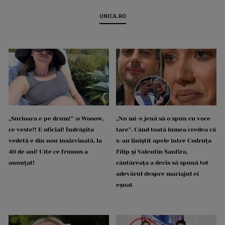
UNICA.RO
„Surioara e pe drum!” :o Wooow,
„Nu mi-e jenă să o spun cu voce
ce veste!! E oficial! Îndrăgita
tare”. Când toată lumea credea că
vedetă e din nou însărcinată, la
s-au liniștit apele între Codruța
40 de ani! Uite ce frumos a
Filip și Valentin Sanfira,
anunțat!
cântăreața a decis să spună tot
adevărul despre mariajul ei
eșuat