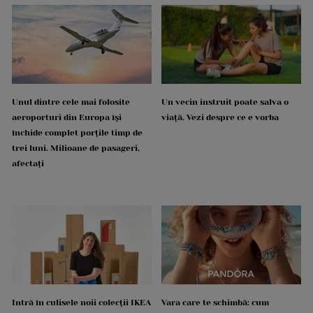
Unul dintre cele mai folosite
Un vecin instruit poate salva o
aeroporturi din Europa își
viață. Vezi despre ce e vorba
închide complet porțile timp de
trei luni. Milioane de pasageri,
afectați
Intră în culisele noii colecții IKEA
Vara care te schimbă: cum