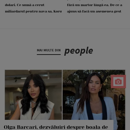
dolari. Ce sumă a cerut
fără un martor lângă ea. De ce a
miliardarul pentru nava sa, Koru
ajuns să facă un asemenea gest
people
MAI MULTE DIN
Olga Barcari, dezvăluiri despre boala de