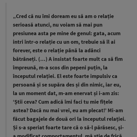
„Cred că nu îmi doream eu să am o relație
serioasă atunci, nu voiam să mai pun
presiunea asta pe mine de genul: gata, acum
intri într-o relație cu un om, trebuie să îl ai
forever, este o relație până la adânci
bătrâneți. (…) A insistat foarte mult ca să fim
împreună, m-a scos din pepeni puțin, la
începutul relației. El este foarte impulsiv ca
persoană și se supăra des și din nimic, iar eu,
la un moment dat, m-am enervat și i-am zis:
‘Știi ceva? Cum adică îmi faci tu mie fițele
astea? Dacă nu mai vrei, eu am plecat!’ Mi-am
făcut bagajele de două ori la începutul relației.
Și s-a speriat foarte tare că o să-l părăsesc, și-
a modificat comportamentul, mă știe de frică