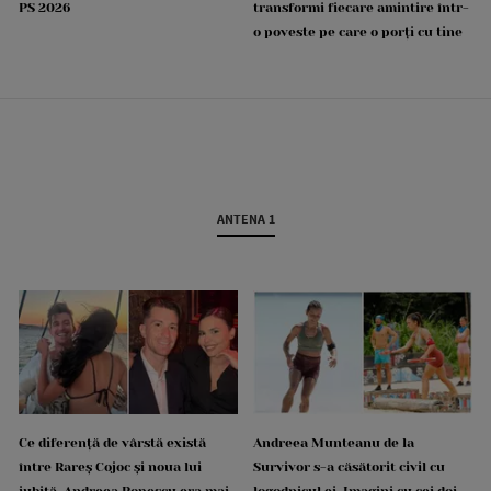
PS 2026
transformi fiecare amintire într-
o poveste pe care o porți cu tine
ANTENA 1
Ce diferență de vârstă există
Andreea Munteanu de la
între Rareș Cojoc și noua lui
Survivor s-a căsătorit civil cu
iubită. Andreea Popescu era mai
logodnicul ei. Imagini cu cei doi