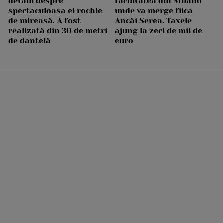
detalii despre
facultatea din Milano
spectaculoasa ei rochie
unde va merge fiica
de mireasă. A fost
Ancăi Serea. Taxele
realizată din 30 de metri
ajung la zeci de mii de
de dantelă
euro