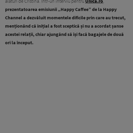
alături de Cristina. Într-un interviu pentru
Unica.ro
,
prezentatoarea emisiunii „Happy Caffee” de la Happy
Channel a dezvăluit momentele dificile prin care au trecut,
menționând că inițial a fost sceptică și nu a acordat șanse
acestei relații, chiar ajungând să își facă bagajele de două
ori la început.