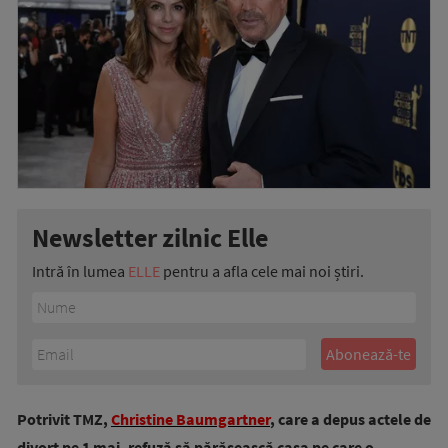
Newsletter zilnic Elle
Intră în lumea
ELLE
pentru a afla cele mai noi știri.
Potrivit TMZ,
Christine Baumgartner
, care a depus actele de
divorț pe 1 mai, refuză să părăsească casa pe care o