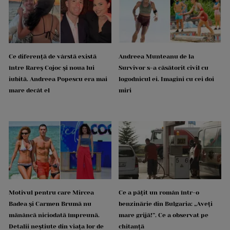
Ce diferență de vârstă există
Andreea Munteanu de la
între Rareș Cojoc și noua lui
Survivor s-a căsătorit civil cu
iubită. Andreea Popescu era mai
logodnicul ei. Imagini cu cei doi
mare decât el
miri
Motivul pentru care Mircea
Ce a pățit un român într-o
Badea și Carmen Brumă nu
benzinărie din Bulgaria: „Aveți
mănâncă niciodată împreună.
mare grijă!”. Ce a observat pe
Detalii neștiute din viața lor de
chitanță