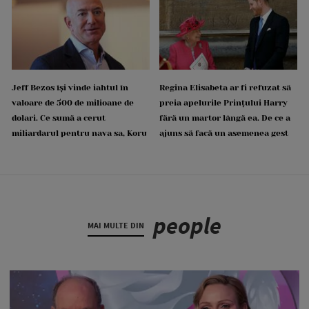
Jeff Bezos își vinde iahtul în
Regina Elisabeta ar fi refuzat să
valoare de 500 de milioane de
preia apelurile Prințului Harry
dolari. Ce sumă a cerut
fără un martor lângă ea. De ce a
miliardarul pentru nava sa, Koru
ajuns să facă un asemenea gest
people
MAI MULTE DIN