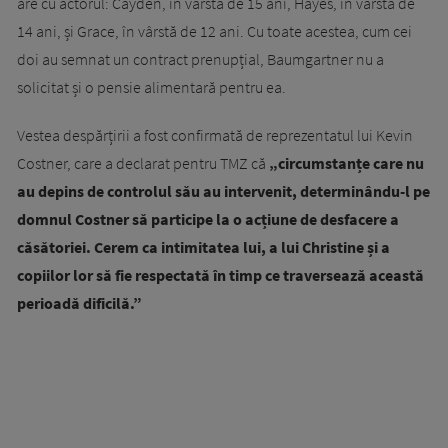
are cu actorul: Cayden, în vârstă de 15 ani, Hayes, în vârstă de
14 ani, și Grace, în vârstă de 12 ani. Cu toate acestea, cum cei
doi au semnat un contract prenupțial, Baumgartner nu a
solicitat și o pensie alimentară pentru ea.
Vestea despărțirii a fost confirmată de reprezentatul lui Kevin
Costner, care a declarat pentru TMZ că
„circumstanțe care nu
au depins de controlul său au intervenit, determinându-l pe
domnul Costner să participe la o acțiune de desfacere a
căsătoriei. Cerem ca intimitatea lui, a lui Christine și a
copiilor lor să fie respectată în timp ce traversează această
perioadă dificilă.”