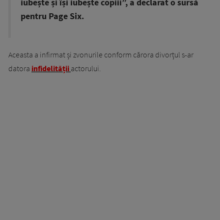
iubește și își iubește copiii”, a declarat o sursă
pentru Page Six.
Aceasta a infirmat și zvonurile conform cărora divorțul s-ar
datora
infidelității
actorului.