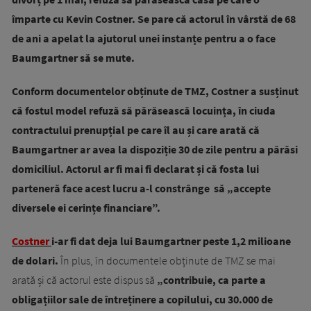
împarte cu Kevin Costner. Se pare că actorul în vârstă de 68
de ani a apelat la ajutorul unei instanțe pentru a o face
Baumgartner să se mute.
Conform documentelor obținute de TMZ, Costner a susținut
că fostul model refuză să părăsească locuința, în ciuda
contractului prenupțial pe care îl au și care arată că
Baumgartner ar avea la dispoziție 30 de zile pentru a părăsi
domiciliul. Actorul ar fi mai fi declarat și că fosta lui
parteneră face acest lucru a-l constrânge să „accepte
diversele ei cerințe financiare”.
Costner
i-ar fi dat deja lui Baumgartner peste 1,2 milioane
de dolari.
În plus, în documentele obținute de TMZ se mai
arată și că actorul este dispus să
„contribuie, ca parte a
obligațiilor sale de întreținere a copilului, cu 30.000 de