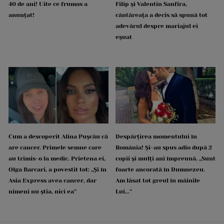
40 de ani! Uite ce frumos a
Filip și Valentin Sanfira,
anunțat!
cântăreața a decis să spună tot
adevărul despre mariajul ei
eșuat
Cum a descoperit Alina Pușcău că
Despărțirea momentului în
are cancer. Primele semne care
România! Și-au spus adio după 2
au trimis-o la medic. Prietena ei,
copii și mulți ani împreună. „Sunt
Olga Barcari, a povestit tot: „Și în
foarte ancorată în Dumnezeu.
Asia Express avea cancer, dar
Am lăsat tot greul în mâinile
nimeni nu știa, nici ea”
Lui...”