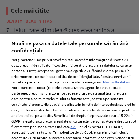
Cele mai citite
BEAUTY
BEAUTY TIPS
BE
țe
7 uleiuri care stimulează creșterea rapidă a
Ce
părului
de
Nouă ne pasă ca datele tale personale să rămână
confidențiale
Noi și partenerii noștri
594
stocăm și/sau accesăm informații pe dispozitivul
dvs., precum identificatorii cookie unici pentru prelucrarea datelor cu caracter
personal. Puteți accepta sau gestiona alegerile dvs. făcând clic mai jos sau în
orice moment, pe pagina cu politica de confidențialitate. Aceste alegeri vor fi
raportate partenerilor noștri și nu vă vor afecta navigarea.
Mai multe detalii
Noi si partenerii nostri (retelele de socializare si agentiile de publicitate
partenere, precum si furnizorii nostri de servicii de date analitice) prelucram
ELLE Style Awards
Termeni si conditii
date pentru a permite website-ului sa functioneze, pentru a personaliza
2024
continutul si anunturile publicitare afisate in functie de interesele si/sau profilul
Politica de
dvs., pentru a va oferi functionalitati aferente retelelor de socializare si pentru a
Despre ELLE
confidențialitate
analiza traficul pe website. Beneficiati de drepturile prevazute de art. 15-22 din
Romania
GDPR in legatura cu prelucrarea datelor cu caracter personal. Aceste drepturi pot
Politica de cookies
fi exercitate prin modalitatea indicata
aici
. Prin click pe “ACCEPT TOATE”,
Contact
Publicitate
acceptati folosirea tuturor Tehnologiilor de tip Cookie, care implica inclusiv
acceptul dvs. cu privire la stocarea/accesarea informatiilor de catre Vendor-ii cu