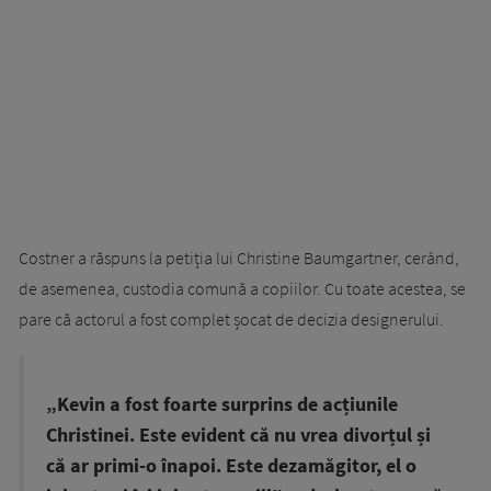
Costner a răspuns la petiția lui Christine Baumgartner, cerând,
de asemenea, custodia comună a copiilor. Cu toate acestea, se
pare că actorul a fost complet șocat de decizia designerului.
„Kevin a fost foarte surprins de acțiunile
Christinei. Este evident că nu vrea divorțul și
că ar primi-o înapoi. Este dezamăgitor, el o