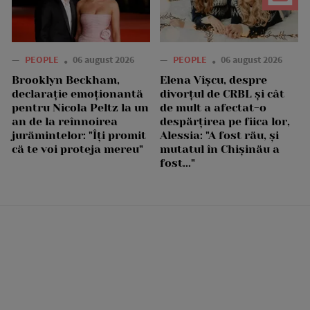
—
PEOPLE
06 august 2026
—
PEOPLE
06 august 2026
Brooklyn Beckham,
Elena Vîșcu, despre
declarație emoționantă
divorțul de CRBL și cât
pentru Nicola Peltz la un
de mult a afectat-o
an de la reînnoirea
despărțirea pe fiica lor,
jurămintelor: "Îți promit
Alessia: "A fost rău, și
că te voi proteja mereu"
mutatul în Chișinău a
fost..."