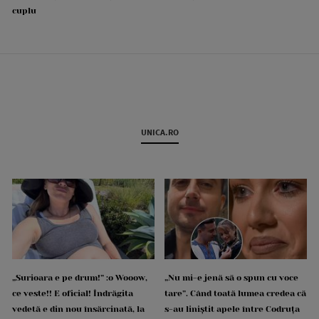
cuplu
UNICA.RO
„Surioara e pe drum!” :o Wooow,
„Nu mi-e jenă să o spun cu voce
ce veste!! E oficial! Îndrăgita
tare”. Când toată lumea credea că
vedetă e din nou însărcinată, la
s-au liniștit apele între Codruța