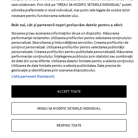
Abonamente
care colaboram. Prin click pe “VREAU SA MODIFIC SETARILE INDIVIDUAL” puteti
schimba preferintele in mod individual, mai putin cele legate de cookie strict
necesare pentru functionarea website-ului.
Stiri
Libertatea pentru
Atât noi, cât și partenerii noștri prelucrăm datele pentru a oferi:
femei
GSP
Stocarea și/sau accesarea informațiilor de pe un dispozitiv. Măsurarea
Viva
performanței reclamelor. Utilizarea profilurilor pentru selectarea conținutului
Unica
personalizat. Dezvoltarea și îmbunătățirea serviciilor. Crearea profilurilor de
Avantaje
conținut personalizat. Utilizarea profilurilor pentru selectarea publicității
Baby
personalizate. Crearea profilurilor pentru publicitate personalizată. Măsurarea
Retete practice
performanței conținutului. Înțelegerea publicului prin statistici sau combinații
Retete
de date din surse diferite. Utilizarea datelor limitate pentru a selecta conținutul.
Utilizarea de date limitate pentru a selecta publicitatea. Date precise de
geolocație și identificarea prin scanarea dispozitivului.
Pariază responsabil! Decizia ONJN nr. 821/25.09.2025.
Listă parteneri (furnizori)
Jocurile de noroc sunt interzise minorilor.
ACCEPT TOATE
Copyright © 2026 Ringier Romania SRL
VREAU SA MODIFIC SETARILE INDIVIDUAL
RESPING TOATE