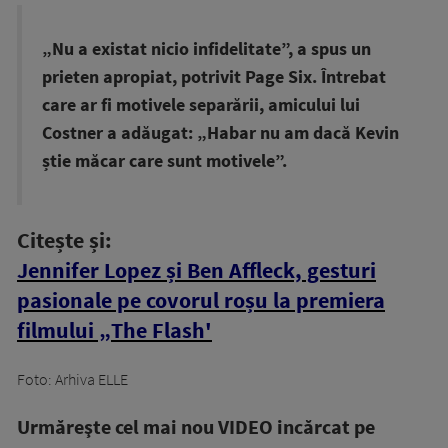
„Nu a existat nicio infidelitate”, a spus un
prieten apropiat, potrivit Page Six. Întrebat
care ar fi motivele separării, amicului lui
Costner a adăugat: „Habar nu am dacă Kevin
știe măcar care sunt motivele”.
Citește și:
Jennifer Lopez și Ben Affleck, gesturi
pasionale pe covorul roșu la premiera
filmului „The Flash'
Foto: Arhiva ELLE
Urmăreşte cel mai nou VIDEO incărcat pe