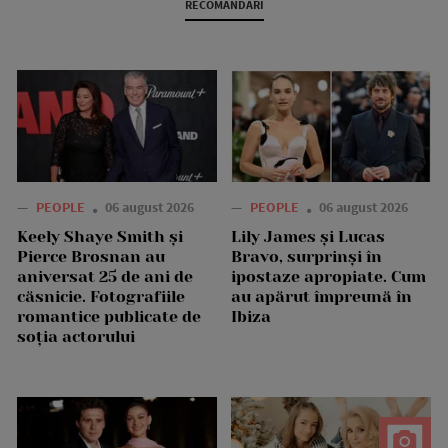
RECOMANDARI
—
PEOPLE
06 august 2026
—
PEOPLE
06 august 2026
Keely Shaye Smith și
Lily James și Lucas
Pierce Brosnan au
Bravo, surprinși în
aniversat 25 de ani de
ipostaze apropiate. Cum
căsnicie. Fotografiile
au apărut împreună în
romantice publicate de
Ibiza
soția actorului