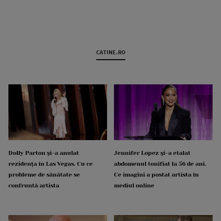
CATINE.RO
Dolly Parton și-a anulat
Jennifer Lopez și-a etalat
rezidența în Las Vegas. Cu ce
abdomenul tonifiat la 56 de ani.
probleme de sănătate se
Ce imagini a postat artista în
confruntă artista
mediul online