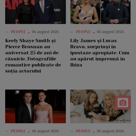
—
PEOPLE
06 august 2026
—
PEOPLE
06 august 2026
Keely Shaye Smith și
Lily James și Lucas
Pierce Brosnan au
Bravo, surprinși în
aniversat 25 de ani de
ipostaze apropiate. Cum
căsnicie. Fotografiile
au apărut împreună în
romantice publicate de
Ibiza
soția actorului
—
PEOPLE
06 august 2026
—
PEOPLE
06 august 2026