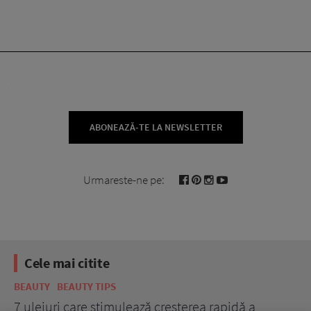
ABONEAZĂ-TE LA NEWSLETTER
Urmareste-ne pe:
Cele mai citite
BEAUTY
BEAUTY TIPS
BE
țe
7 uleiuri care stimulează creșterea rapidă a
Ce