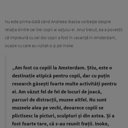
Nu este prima dată când Andreea Ibacka vorbește despre
relația dintre cei trei copii ai soțului ei. Anul trecut, ea a povestit
că împreună cu cei doi copii a fost în vacanță în Amsterdam,
ocazie cu care au vizitat-o și pe Inoke.
„Am fost cu copiii la Amsterdam. Știu, este o
destinație atipică pentru copii, dar cu puțin
research găsești foarte multe activități pentru
ei. Am văzut fel de fel de locuri de joacă,
parcuri de distracții, muzee altfel. Nu sunt
muzeele alea pe vechi, deoarece copiii se
plictisesc la picturi, sculpturi și din astea. Și a
fost foarte tare, că s-au reunit frații. Inoke,