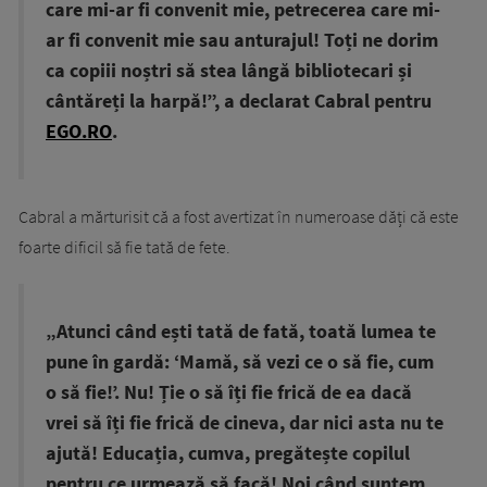
care mi-ar fi convenit mie, petrecerea care mi-
ar fi convenit mie sau anturajul! Toți ne dorim
ca copiii noștri să stea lângă bibliotecari și
cântăreți la harpă!”, a declarat Cabral pentru
EGO.RO
.
Cabral a mărturisit că a fost avertizat în numeroase dăți că este
foarte dificil să fie tată de fete.
„Atunci când ești tată de fată, toată lumea te
pune în gardă: ‘Mamă, să vezi ce o să fie, cum
o să fie!’. Nu! Ție o să îți fie frică de ea dacă
vrei să îți fie frică de cineva, dar nici asta nu te
ajută! Educația, cumva, pregătește copilul
pentru ce urmează să facă! Noi când suntem