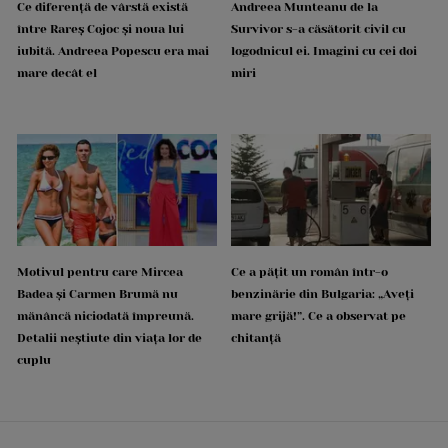
Ce diferență de vârstă există
Andreea Munteanu de la
între Rareș Cojoc și noua lui
Survivor s-a căsătorit civil cu
iubită. Andreea Popescu era mai
logodnicul ei. Imagini cu cei doi
mare decât el
miri
Motivul pentru care Mircea
Ce a pățit un român într-o
Badea și Carmen Brumă nu
benzinărie din Bulgaria: „Aveți
mănâncă niciodată împreună.
mare grijă!”. Ce a observat pe
Detalii neștiute din viața lor de
chitanță
cuplu