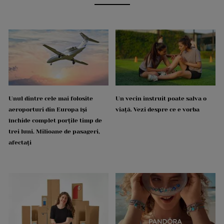
Unul dintre cele mai folosite
Un vecin instruit poate salva o
aeroporturi din Europa își
viață. Vezi despre ce e vorba
închide complet porțile timp de
trei luni. Milioane de pasageri,
afectați