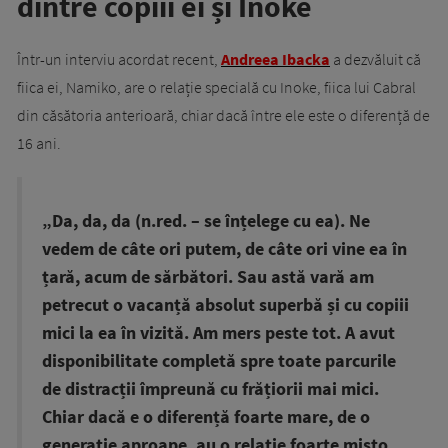
dintre copiii ei și Inoke
Într-un interviu acordat recent,
Andreea Ibacka
a dezvăluit că
fiica ei, Namiko, are o relație specială cu Inoke, fiica lui Cabral
din căsătoria anterioară, chiar dacă între ele este o diferență de
16 ani.
„Da, da, da (n.red. – se înțelege cu ea). Ne
vedem de câte ori putem, de câte ori vine ea în
țară, acum de sărbători. Sau astă vară am
petrecut o vacanță absolut superbă și cu copiii
mici la ea în vizită. Am mers peste tot. A avut
disponibilitate completă spre toate parcurile
de distracții împreună cu frățiorii mai mici.
Chiar dacă e o diferență foarte mare, de o
generație aproape, au o relație foarte mișto.