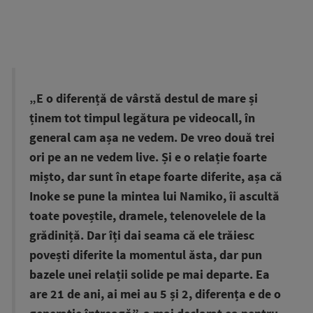
„E o diferență de vârstă destul de mare și
ținem tot timpul legătura pe videocall, în
general cam așa ne vedem. De vreo două trei
ori pe an ne vedem live. Și e o relație foarte
mișto, dar sunt în etape foarte diferite, așa că
Inoke se pune la mintea lui Namiko, îi ascultă
toate poveștile, dramele, telenovelele de la
grădiniță. Dar îți dai seama că ele trăiesc
povești diferite la momentul ăsta, dar pun
bazele unei relații solide pe mai departe. Ea
are 21 de ani, ai mei au 5 și 2, diferența e de o