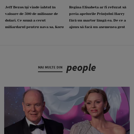
Jeff Bezos își vinde iahtul în
Regina Elisabeta ar fi refuzat să
valoare de 500 de milioane de
preia apelurile Prințului Harry
dolari. Ce sumă a cerut
fără un martor lângă ea. De ce a
miliardarul pentru nava sa, Koru
ajuns să facă un asemenea gest
people
MAI MULTE DIN