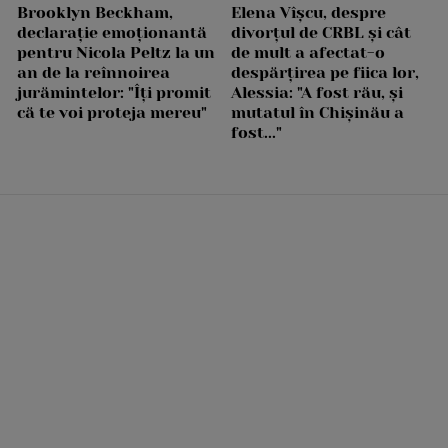
Brooklyn Beckham,
Elena Vîșcu, despre
declarație emoționantă
divorțul de CRBL și cât
pentru Nicola Peltz la un
de mult a afectat-o
an de la reînnoirea
despărțirea pe fiica lor,
jurămintelor: "Îți promit
Alessia: "A fost rău, și
că te voi proteja mereu"
mutatul în Chișinău a
fost..."