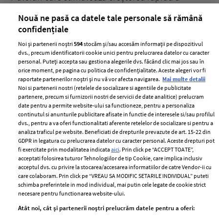
părului
de
Nouă ne pasă ca datele tale personale să rămână
confidențiale
Noi și partenerii noștri
594
stocăm și/sau accesăm informații pe dispozitivul
dvs., precum identificatorii cookie unici pentru prelucrarea datelor cu caracter
personal. Puteți accepta sau gestiona alegerile dvs. făcând clic mai jos sau în
orice moment, pe pagina cu politica de confidențialitate. Aceste alegeri vor fi
raportate partenerilor noștri și nu vă vor afecta navigarea.
Mai multe detalii
Noi si partenerii nostri (retelele de socializare si agentiile de publicitate
partenere, precum si furnizorii nostri de servicii de date analitice) prelucram
ELLE Style Awards
Termeni si conditii
date pentru a permite website-ului sa functioneze, pentru a personaliza
2024
continutul si anunturile publicitare afisate in functie de interesele si/sau profilul
Politica de
dvs., pentru a va oferi functionalitati aferente retelelor de socializare si pentru a
Despre ELLE
confidențialitate
analiza traficul pe website. Beneficiati de drepturile prevazute de art. 15-22 din
Romania
GDPR in legatura cu prelucrarea datelor cu caracter personal. Aceste drepturi pot
Politica de cookies
fi exercitate prin modalitatea indicata
aici
. Prin click pe “ACCEPT TOATE”,
Contact
Publicitate
acceptati folosirea tuturor Tehnologiilor de tip Cookie, care implica inclusiv
acceptul dvs. cu privire la stocarea/accesarea informatiilor de catre Vendor-ii cu
Abonamente
care colaboram. Prin click pe “VREAU SA MODIFIC SETARILE INDIVIDUAL” puteti
schimba preferintele in mod individual, mai putin cele legate de cookie strict
necesare pentru functionarea website-ului.
Stiri
Libertatea pentru
Atât noi, cât și partenerii noștri prelucrăm datele pentru a oferi:
femei
GSP