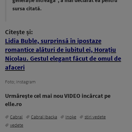
generație întreagă”, a mai declarat ea pentru
sursa citată.
Citește și:
Lidia Buble, surprinsă în ipostaze
romantice alături de iubitul ei, Horațiu
Nicolau. Gestul elegant făcut de omul de
afaceri
Foto; Instagram
Urmăreşte cel mai nou VIDEO incărcat pe
elle.ro
Cabral
Cabral Ibacka
Inoke
stiri vedete
vedete