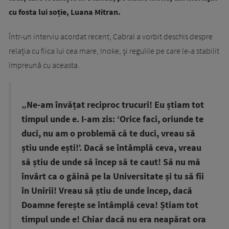
cu fosta lui soție, Luana Mitran.
Într-un interviu acordat recent, Cabral a vorbit deschis despre
relația cu fiica lui cea mare, Inoke, și regulile pe care le-a stabilit
împreună cu aceasta.
„Ne-am învățat reciproc trucuri! Eu știam tot
timpul unde e. I-am zis: ‘Orice faci, oriunde te
duci, nu am o problemă că te duci, vreau să
știu unde ești!’. Dacă se întâmplă ceva, vreau
să știu de unde să încep să te caut! Să nu mă
învârt ca o găină pe la Universitate și tu să fii
în Unirii! Vreau să știu de unde încep, dacă
Doamne ferește se întâmplă ceva! Știam tot
timpul unde e! Chiar dacă nu era neapărat ora