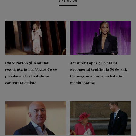
CATINE.RO
Dolly Parton și-a anulat
Jennifer Lopez și-a etalat
rezidența în Las Vegas. Cu ce
abdomenul tonifiat la 56 de ani.
probleme de sănătate se
Ce imagini a postat artista în
confruntă artista
mediul online