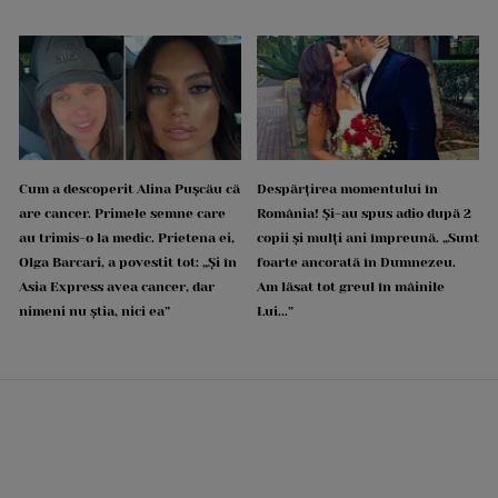
Cum a descoperit Alina Pușcău că
Despărțirea momentului în
are cancer. Primele semne care
România! Și-au spus adio după 2
au trimis-o la medic. Prietena ei,
copii și mulți ani împreună. „Sunt
Olga Barcari, a povestit tot: „Și în
foarte ancorată în Dumnezeu.
Asia Express avea cancer, dar
Am lăsat tot greul în mâinile
nimeni nu știa, nici ea”
Lui...”