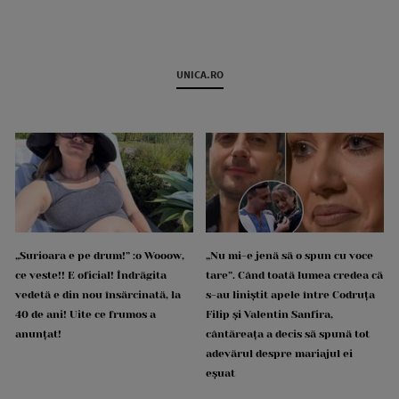
UNICA.RO
„Surioara e pe drum!” :o Wooow,
„Nu mi-e jenă să o spun cu voce
ce veste!! E oficial! Îndrăgita
tare”. Când toată lumea credea că
vedetă e din nou însărcinată, la
s-au liniștit apele între Codruța
40 de ani! Uite ce frumos a
Filip și Valentin Sanfira,
anunțat!
cântăreața a decis să spună tot
adevărul despre mariajul ei
eșuat