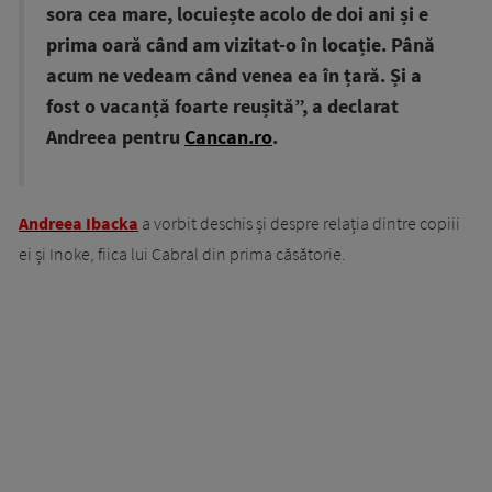
sora cea mare, locuiește acolo de doi ani și e
prima oară când am vizitat-o în locație. Până
acum ne vedeam când venea ea în țară. Și a
fost o vacanță foarte reușită”, a declarat
Andreea pentru
Cancan.ro
.
Andreea Ibacka
a vorbit deschis și despre relația dintre copiii
ei și Inoke, fiica lui Cabral din prima căsătorie.