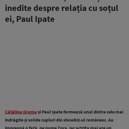
inedite despre relația cu soțul
ei, Paul Ipate
Cătălina Grama
și Paul Ipate formează unul dintre cele mai
îndrăgite și solide cupluri din showbiz-ul românesc. Au
împreună o fată, pe nume Zora, iar actrița mai are un