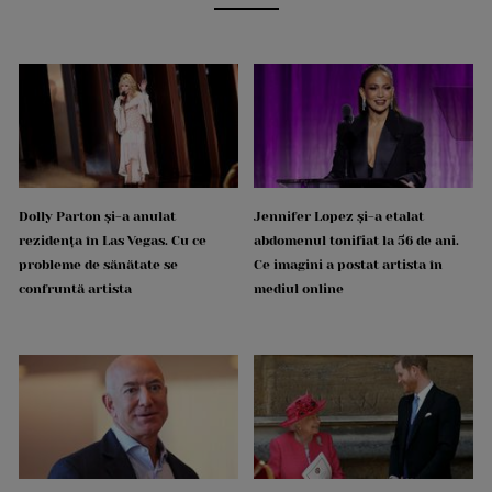
Dolly Parton și-a anulat
Jennifer Lopez și-a etalat
rezidența în Las Vegas. Cu ce
abdomenul tonifiat la 56 de ani.
probleme de sănătate se
Ce imagini a postat artista în
confruntă artista
mediul online