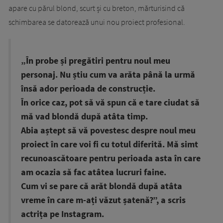
apare cu părul blond, scurt și cu breton, mărturisind că
schimbarea se datorează unui nou proiect profesional.
„În probe și pregătiri pentru noul meu
personaj. Nu știu cum va arăta până la urmă
însă ador perioada de construcție.
În orice caz, pot să vă spun că e tare ciudat să
mă vad blondă după atâta timp.
Abia aștept să vă povestesc despre noul meu
proiect în care voi fi cu totul diferită. Mă simt
recunoascătoare pentru perioada asta în care
am ocazia să fac atâtea lucruri faine.
Cum vi se pare că arăt blondă după atâta
vreme în care m-ați văzut șatenă?”, a scris
actrița pe Instagram.