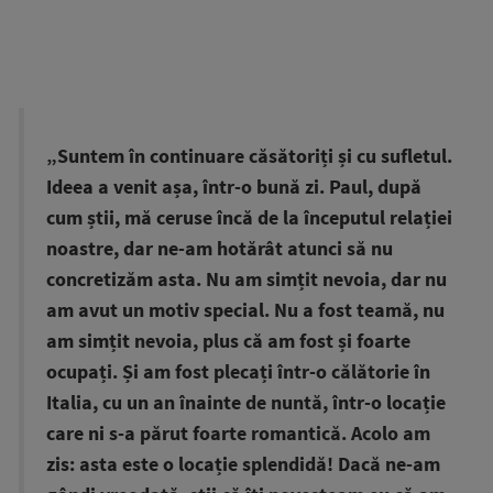
„Suntem în continuare căsătoriți și cu sufletul.
Ideea a venit așa, într-o bună zi. Paul, după
cum știi, mă ceruse încă de la începutul relației
noastre, dar ne-am hotărât atunci să nu
concretizăm asta. Nu am simțit nevoia, dar nu
am avut un motiv special. Nu a fost teamă, nu
am simțit nevoia, plus că am fost și foarte
ocupați. Și am fost plecați într-o călătorie în
Italia, cu un an înainte de nuntă, într-o locație
care ni s-a părut foarte romantică. Acolo am
zis: asta este o locație splendidă! Dacă ne-am