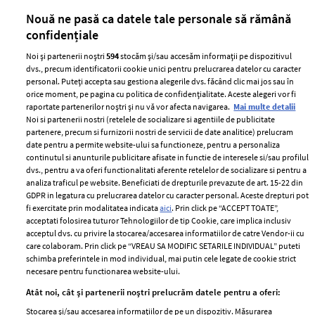
părului
de
Nouă ne pasă ca datele tale personale să rămână
confidențiale
Noi și partenerii noștri
594
stocăm și/sau accesăm informații pe dispozitivul
dvs., precum identificatorii cookie unici pentru prelucrarea datelor cu caracter
personal. Puteți accepta sau gestiona alegerile dvs. făcând clic mai jos sau în
orice moment, pe pagina cu politica de confidențialitate. Aceste alegeri vor fi
raportate partenerilor noștri și nu vă vor afecta navigarea.
Mai multe detalii
Noi si partenerii nostri (retelele de socializare si agentiile de publicitate
partenere, precum si furnizorii nostri de servicii de date analitice) prelucram
ELLE Style Awards
Termeni si conditii
date pentru a permite website-ului sa functioneze, pentru a personaliza
2024
continutul si anunturile publicitare afisate in functie de interesele si/sau profilul
Politica de
dvs., pentru a va oferi functionalitati aferente retelelor de socializare si pentru a
Despre ELLE
confidențialitate
analiza traficul pe website. Beneficiati de drepturile prevazute de art. 15-22 din
Romania
GDPR in legatura cu prelucrarea datelor cu caracter personal. Aceste drepturi pot
Politica de cookies
fi exercitate prin modalitatea indicata
aici
. Prin click pe “ACCEPT TOATE”,
Contact
Publicitate
acceptati folosirea tuturor Tehnologiilor de tip Cookie, care implica inclusiv
acceptul dvs. cu privire la stocarea/accesarea informatiilor de catre Vendor-ii cu
Abonamente
care colaboram. Prin click pe “VREAU SA MODIFIC SETARILE INDIVIDUAL” puteti
schimba preferintele in mod individual, mai putin cele legate de cookie strict
necesare pentru functionarea website-ului.
Stiri
Libertatea pentru
Atât noi, cât și partenerii noștri prelucrăm datele pentru a oferi:
femei
GSP
Stocarea și/sau accesarea informațiilor de pe un dispozitiv. Măsurarea