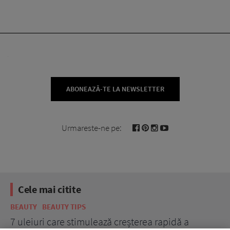
ABONEAZĂ-TE LA NEWSLETTER
Urmareste-ne pe:
Cele mai citite
BEAUTY
BEAUTY TIPS
BE
țe
7 uleiuri care stimulează creșterea rapidă a
Ce