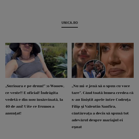
UNICA.RO
„Surioara e pe drum!” :o Wooow,
„Nu mi-e jenă să o spun cu voce
ce veste!! E oficial! Îndrăgita
tare”. Când toată lumea credea că
vedetă e din nou însărcinată, la
s-au liniștit apele între Codruța
40 de ani! Uite ce frumos a
Filip și Valentin Sanfira,
anunțat!
cântăreața a decis să spună tot
adevărul despre mariajul ei
eșuat