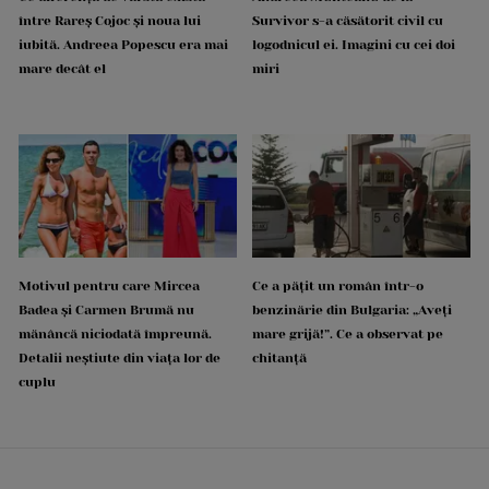
între Rareș Cojoc și noua lui
Survivor s-a căsătorit civil cu
iubită. Andreea Popescu era mai
logodnicul ei. Imagini cu cei doi
mare decât el
miri
Motivul pentru care Mircea
Ce a pățit un român într-o
Badea și Carmen Brumă nu
benzinărie din Bulgaria: „Aveți
mănâncă niciodată împreună.
mare grijă!”. Ce a observat pe
Detalii neștiute din viața lor de
chitanță
cuplu