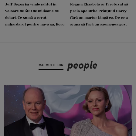
Jeff Bezos își vinde iahtul în
Regina Elisabeta ar fi refuzat să
valoare de 500 de milioane de
preia apelurile Prințului Harry
dolari. Ce sumă a cerut
fără un martor lângă ea. De ce a
miliardarul pentru nava sa, Koru
ajuns să facă un asemenea gest
people
MAI MULTE DIN