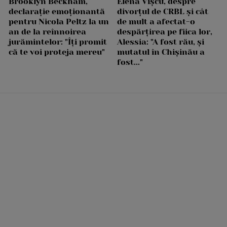
Brooklyn Beckham,
Elena Vîșcu, despre
declarație emoționantă
divorțul de CRBL și cât
pentru Nicola Peltz la un
de mult a afectat-o
an de la reînnoirea
despărțirea pe fiica lor,
jurămintelor: "Îți promit
Alessia: "A fost rău, și
că te voi proteja mereu"
mutatul în Chișinău a
fost..."