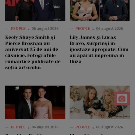
—
PEOPLE
06 august 2026
—
PEOPLE
06 august 2026
Keely Shaye Smith și
Lily James și Lucas
Pierce Brosnan au
Bravo, surprinși în
aniversat 25 de ani de
ipostaze apropiate. Cum
căsnicie. Fotografiile
au apărut împreună în
romantice publicate de
Ibiza
soția actorului
—
PEOPLE
06 august 2026
—
PEOPLE
06 august 2026