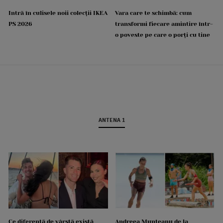
Intră în culisele noii colecții IKEA
Vara care te schimbă: cum
PS 2026
transformi fiecare amintire într-
o poveste pe care o porți cu tine
ANTENA 1
Ce diferență de vârstă există
Andreea Munteanu de la