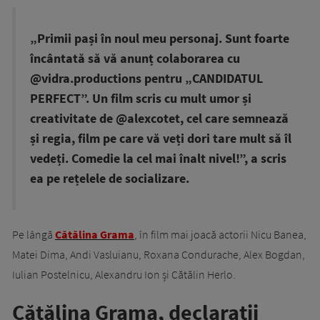
„Primii pași în noul meu personaj. Sunt foarte
încântată să vă anunț colaborarea cu
@vidra.productions pentru „CANDIDATUL
PERFECT”. Un film scris cu mult umor și
creativitate de @alexcotet, cel care semnează
și regia, film pe care vă veți dori tare mult să îl
vedeți. Comedie la cel mai înalt nivel!”, a scris
ea pe rețelele de socializare.
Pe lângă
Cătălina Grama
, în film mai joacă actorii Nicu Banea,
Matei Dima, Andi Vasluianu, Roxana Condurache, Alex Bogdan,
Iulian Postelnicu, Alexandru Ion și Cătălin Herlo.
Cătălina Grama, declarații