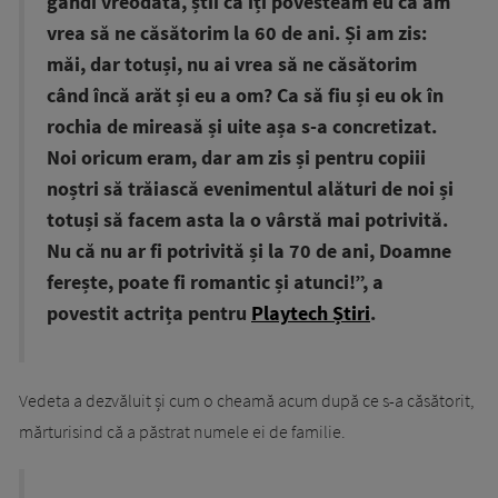
gândi vreodată, știi că îți povesteam eu că am
vrea să ne căsătorim la 60 de ani. Și am zis:
măi, dar totuși, nu ai vrea să ne căsătorim
când încă arăt și eu a om? Ca să fiu și eu ok în
rochia de mireasă și uite așa s-a concretizat.
Noi oricum eram, dar am zis și pentru copiii
noștri să trăiască evenimentul alături de noi și
totuși să facem asta la o vârstă mai potrivită.
Nu că nu ar fi potrivită și la 70 de ani, Doamne
ferește, poate fi romantic și atunci!”, a
povestit actrița pentru
Playtech Știri
.
Vedeta a dezvăluit și cum o cheamă acum după ce s-a căsătorit,
mărturisind că a păstrat numele ei de familie.