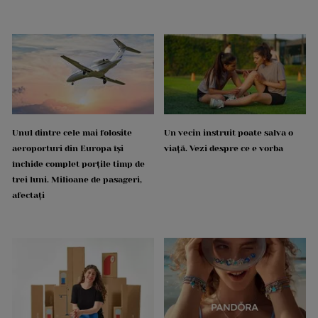
Unul dintre cele mai folosite
Un vecin instruit poate salva o
aeroporturi din Europa își
viață. Vezi despre ce e vorba
închide complet porțile timp de
trei luni. Milioane de pasageri,
afectați