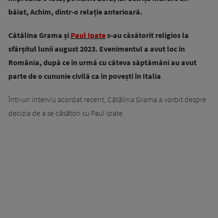
băiat, Achim, dintr-o relație anterioară.
Cătălina Grama și
Paul Ipate
s-au căsătorit religios la
sfârșitul lunii august 2023. Evenimentul a avut loc în
România, după ce în urmă cu câteva săptămâni au avut
parte de o cununie civilă ca în povești în Italia
.
Într-un interviu acordat recent, Cătălina Grama a vorbit despre
decizia de a se căsători cu Paul Ipate.