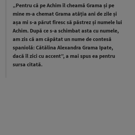
„Pentru că pe Achim îl cheamă Grama și pe
mine m-a chemat Grama atâția ani de zile și
așa mi s-a părut firesc să păstrez și numele lui
Achim. După ce s-a schimbat asta cu numele,
am zis că am căpătat un nume de contesă
spaniolă: Cătălina Alexandra Grama Ipate,
dacă îl zici cu accent”, a mai spus ea pentru
sursa citată.