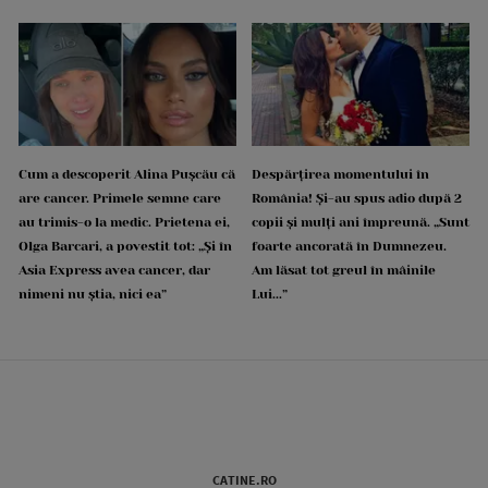
Cum a descoperit Alina Pușcău că
Despărțirea momentului în
are cancer. Primele semne care
România! Și-au spus adio după 2
au trimis-o la medic. Prietena ei,
copii și mulți ani împreună. „Sunt
Olga Barcari, a povestit tot: „Și în
foarte ancorată în Dumnezeu.
Asia Express avea cancer, dar
Am lăsat tot greul în mâinile
nimeni nu știa, nici ea”
Lui...”
CATINE.RO