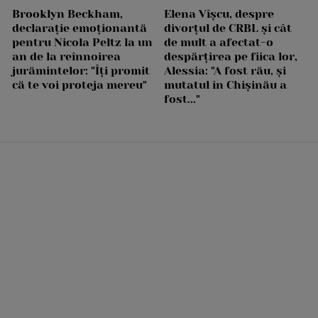
Brooklyn Beckham,
Elena Vîșcu, despre
declarație emoționantă
divorțul de CRBL și cât
pentru Nicola Peltz la un
de mult a afectat-o
an de la reînnoirea
despărțirea pe fiica lor,
jurămintelor: "Îți promit
Alessia: "A fost rău, și
că te voi proteja mereu"
mutatul în Chișinău a
fost..."