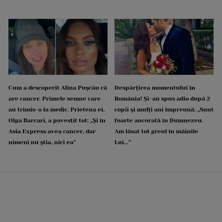
Cum a descoperit Alina Pușcău că
Despărțirea momentului în
are cancer. Primele semne care
România! Și-au spus adio după 2
au trimis-o la medic. Prietena ei,
copii și mulți ani împreună. „Sunt
Olga Barcari, a povestit tot: „Și în
foarte ancorată în Dumnezeu.
Asia Express avea cancer, dar
Am lăsat tot greul în mâinile
nimeni nu știa, nici ea”
Lui...”