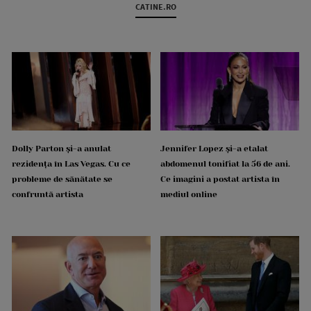
CATINE.RO
Dolly Parton și-a anulat
Jennifer Lopez și-a etalat
rezidența în Las Vegas. Cu ce
abdomenul tonifiat la 56 de ani.
probleme de sănătate se
Ce imagini a postat artista în
confruntă artista
mediul online