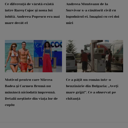
Ce diferență de vârstă există
Andreea Munteanu de la
între Rareș Cojoc și noua lui
Survivor s-a căsătorit civil cu
iubită. Andreea Popescu era mai
logodnicul ei. Imagini cu cei doi
mare decât el
miri
Motivul pentru care Mircea
Ce a pățit un român într-o
Badea și Carmen Brumă nu
benzinărie din Bulgaria: „Aveți
mănâncă niciodată împreună.
mare grijă!”. Ce a observat pe
Detalii neștiute din viața lor de
chitanță
cuplu