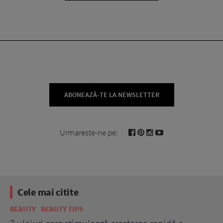
ABONEAZĂ-TE LA NEWSLETTER
Urmareste-ne pe:
Cele mai citite
BEAUTY
BEAUTY TIPS
BE