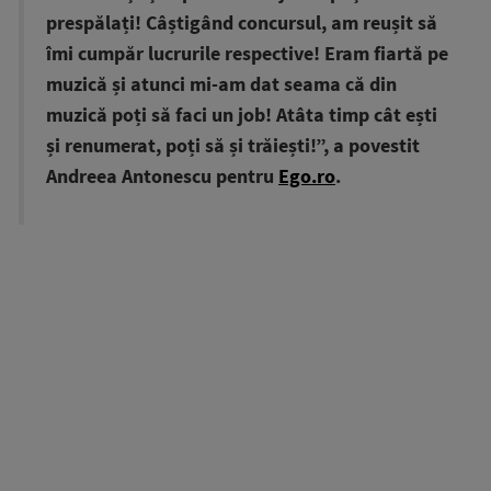
prespălați! Câștigând concursul, am reușit să
îmi cumpăr lucrurile respective! Eram fiartă pe
muzică și atunci mi-am dat seama că din
muzică poți să faci un job! Atâta timp cât ești
și renumerat, poți să și trăiești!”, a povestit
Andreea Antonescu pentru
Ego.ro
.