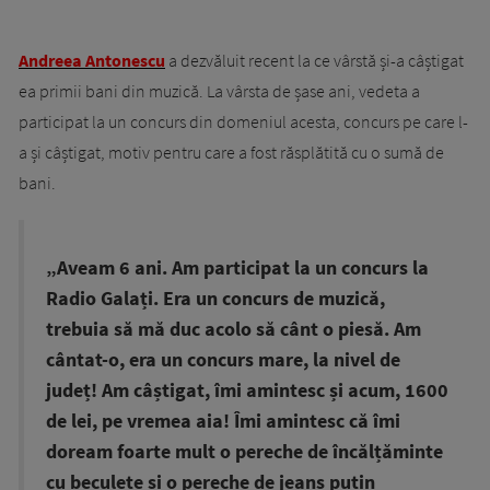
Andreea Antonescu
a dezvăluit recent la ce vârstă și-a câștigat
ea primii bani din muzică. La vârsta de șase ani, vedeta a
participat la un concurs din domeniul acesta, concurs pe care l-
a și câștigat, motiv pentru care a fost răsplătită cu o sumă de
bani.
„Aveam 6 ani. Am participat la un concurs la
Radio Galați. Era un concurs de muzică,
trebuia să mă duc acolo să cânt o piesă. Am
cântat-o, era un concurs mare, la nivel de
județ! Am câștigat, îmi amintesc și acum, 1600
de lei, pe vremea aia! Îmi amintesc că îmi
doream foarte mult o pereche de încălțăminte
cu beculețe și o pereche de jeans puțin