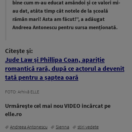
bine cum m-au educat amândoi și ce valori mi-
au dat, atâta timp cât notele de la școală
rămân mari! Asta am făcut!”, a adăugat
Andreea Antonescu pentru sursa menționată.
Citește și:
Jude Law și Phillipa Coan, apariție
romantică rară, după ce actorul a devenit
tată pentru a șaptea oară
FOTO: Arhivă ELLE
Urmăreşte cel mai nou VIDEO incărcat pe
elle.ro
Andreea Antonescu
Sienna
stiri vedete