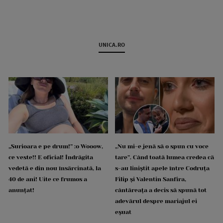
UNICA.RO
„Surioara e pe drum!” :o Wooow,
„Nu mi-e jenă să o spun cu voce
ce veste!! E oficial! Îndrăgita
tare”. Când toată lumea credea că
vedetă e din nou însărcinată, la
s-au liniștit apele între Codruța
40 de ani! Uite ce frumos a
Filip și Valentin Sanfira,
anunțat!
cântăreața a decis să spună tot
adevărul despre mariajul ei
eșuat