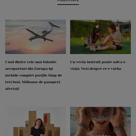
Unul dintre cele mai folosite
Un vecin instruit poate salva o
aeroporturi din Europa își
viață. Vezi despre ce e vorba
închide complet porțile timp de
trei luni. Milioane de pasageri,
afectați