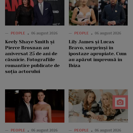
—
PEOPLE
06 august 2026
—
PEOPLE
06 august 2026
Keely Shaye Smith și
Lily James și Lucas
Pierce Brosnan au
Bravo, surprinși în
aniversat 25 de ani de
ipostaze apropiate. Cum
căsnicie. Fotografiile
au apărut împreună în
romantice publicate de
Ibiza
soția actorului
—
PEOPLE
06 august 2026
—
PEOPLE
06 august 2026