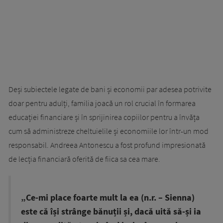
Deși subiectele legate de bani și economii par adesea potrivite
doar pentru adulți, familia joacă un rol crucial în formarea
educației financiare și în sprijinirea copiilor pentru a învăța
cum să administreze cheltuielile și economiile lor într-un mod
responsabil. Andreea Antonescu a fost profund impresionată
de lecția financiară oferită de fiica sa cea mare.
„Ce-mi place foarte mult la ea (n.r. – Sienna)
este că își strânge bănuții și, dacă uită să-și ia