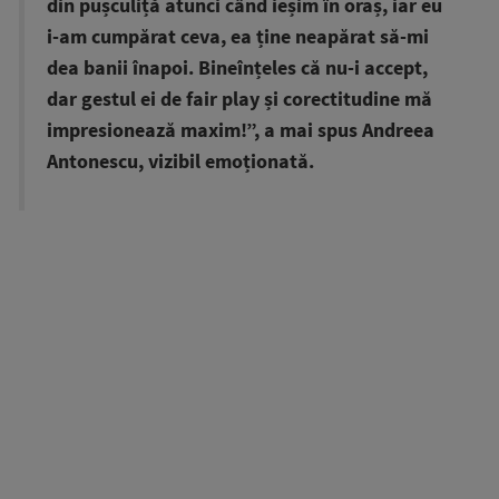
din pușculiță atunci când ieșim în oraș, iar eu
i-am cumpărat ceva, ea ține neapărat să-mi
dea banii înapoi. Bineînțeles că nu-i accept,
dar gestul ei de fair play și corectitudine mă
impresionează maxim!”, a mai spus Andreea
Antonescu, vizibil emoționată.