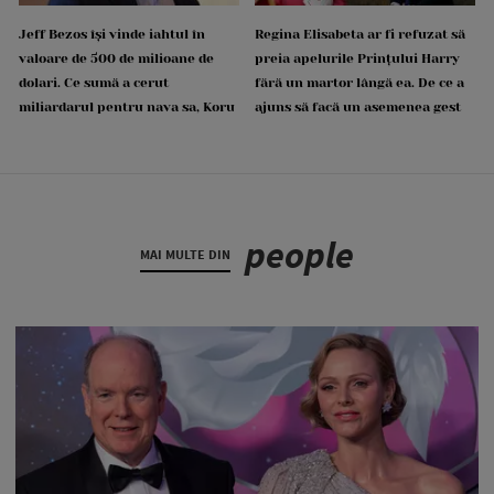
Jeff Bezos își vinde iahtul în
Regina Elisabeta ar fi refuzat să
valoare de 500 de milioane de
preia apelurile Prințului Harry
dolari. Ce sumă a cerut
fără un martor lângă ea. De ce a
miliardarul pentru nava sa, Koru
ajuns să facă un asemenea gest
people
MAI MULTE DIN