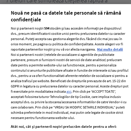
țe
7 uleiuri care stimulează creșterea rapidă a
Ce
părului
de
Nouă ne pasă ca datele tale personale să rămână
confidențiale
Noi și partenerii noștri
594
stocăm și/sau accesăm informații pe dispozitivul
dvs., precum identificatorii cookie unici pentru prelucrarea datelor cu caracter
personal. Puteți accepta sau gestiona alegerile dvs. făcând clic mai jos sau în
orice moment, pe pagina cu politica de confidențialitate. Aceste alegeri vor fi
raportate partenerilor noștri și nu vă vor afecta navigarea.
Mai multe detalii
Noi si partenerii nostri (retelele de socializare si agentiile de publicitate
partenere, precum si furnizorii nostri de servicii de date analitice) prelucram
ELLE Style Awards
Termeni si conditii
date pentru a permite website-ului sa functioneze, pentru a personaliza
2024
continutul si anunturile publicitare afisate in functie de interesele si/sau profilul
Politica de
dvs., pentru a va oferi functionalitati aferente retelelor de socializare si pentru a
Despre ELLE
confidențialitate
analiza traficul pe website. Beneficiati de drepturile prevazute de art. 15-22 din
Romania
GDPR in legatura cu prelucrarea datelor cu caracter personal. Aceste drepturi pot
Politica de cookies
fi exercitate prin modalitatea indicata
aici
. Prin click pe “ACCEPT TOATE”,
Contact
Publicitate
acceptati folosirea tuturor Tehnologiilor de tip Cookie, care implica inclusiv
acceptul dvs. cu privire la stocarea/accesarea informatiilor de catre Vendor-ii cu
Abonamente
care colaboram. Prin click pe “VREAU SA MODIFIC SETARILE INDIVIDUAL” puteti
schimba preferintele in mod individual, mai putin cele legate de cookie strict
necesare pentru functionarea website-ului.
Stiri
Libertatea pentru
Atât noi, cât și partenerii noștri prelucrăm datele pentru a oferi:
femei