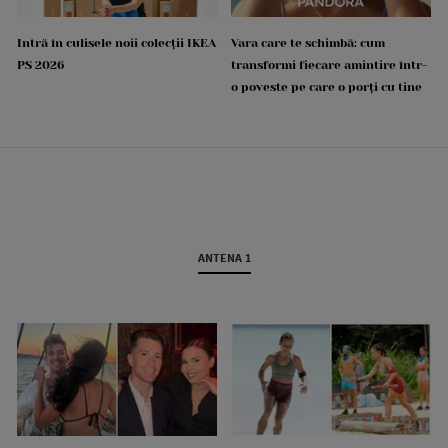
Intră în culisele noii colecții IKEA
Vara care te schimbă: cum
PS 2026
transformi fiecare amintire într-
o poveste pe care o porți cu tine
ANTENA 1