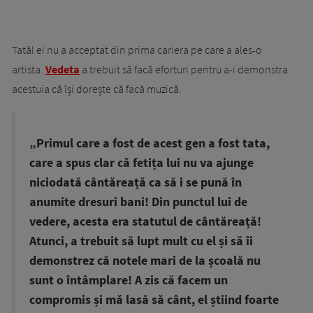
Tatăl ei nu a acceptat din prima cariera pe care a ales-o
artista.
Vedeta
a trebuit să facă eforturi pentru a-i demonstra
acestuia că își dorește că facă muzică.
„Primul care a fost de acest gen a fost tata,
care a spus clar că fetița lui nu va ajunge
niciodată cântăreață ca să i se pună în
anumite dresuri bani! Din punctul lui de
vedere, acesta era statutul de cântăreață!
Atunci, a trebuit să lupt mult cu el și să îi
demonstrez că notele mari de la școală nu
sunt o întâmplare! A zis că facem un
compromis și mă lasă să cânt, el știind foarte