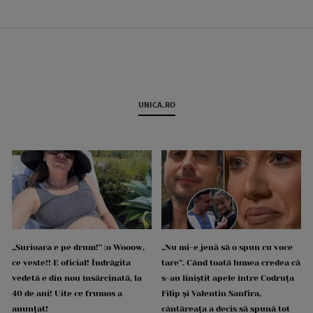
UNICA.RO
„Surioara e pe drum!” :o Wooow,
„Nu mi-e jenă să o spun cu voce
ce veste!! E oficial! Îndrăgita
tare”. Când toată lumea credea că
vedetă e din nou însărcinată, la
s-au liniștit apele între Codruța
40 de ani! Uite ce frumos a
Filip și Valentin Sanfira,
anunțat!
cântăreața a decis să spună tot