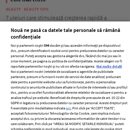
BEAUTY
BEAUTY TIPS
BE
țe
7 uleiuri care stimulează creșterea rapidă a
Ce
părului
de
Nouă ne pasă ca datele tale personale să rămână
confidențiale
Noi și partenerii noștri
594
stocăm și/sau accesăm informații pe dispozitivul
dvs., precum identificatorii cookie unici pentru prelucrarea datelor cu caracter
personal. Puteți accepta sau gestiona alegerile dvs. făcând clic mai jos sau în
orice moment, pe pagina cu politica de confidențialitate. Aceste alegeri vor fi
raportate partenerilor noștri și nu vă vor afecta navigarea.
Mai multe detalii
Noi si partenerii nostri (retelele de socializare si agentiile de publicitate
partenere, precum si furnizorii nostri de servicii de date analitice) prelucram
ELLE Style Awards
Termeni si conditii
date pentru a permite website-ului sa functioneze, pentru a personaliza
2024
continutul si anunturile publicitare afisate in functie de interesele si/sau profilul
Politica de
dvs., pentru a va oferi functionalitati aferente retelelor de socializare si pentru a
Despre ELLE
confidențialitate
analiza traficul pe website. Beneficiati de drepturile prevazute de art. 15-22 din
Romania
GDPR in legatura cu prelucrarea datelor cu caracter personal. Aceste drepturi pot
Politica de cookies
fi exercitate prin modalitatea indicata
aici
. Prin click pe “ACCEPT TOATE”,
Contact
Publicitate
acceptati folosirea tuturor Tehnologiilor de tip Cookie, care implica inclusiv
acceptul dvs. cu privire la stocarea/accesarea informatiilor de catre Vendor-ii cu
Abonamente
care colaboram. Prin click pe “VREAU SA MODIFIC SETARILE INDIVIDUAL” puteti
schimba preferintele in mod individual, mai putin cele legate de cookie strict