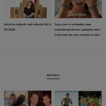
Intră în culisele noii colecții IKEA
Vara care te schimbă: cum
PS 2026
transformi fiecare amintire într-
o poveste pe care o porți cu tine
ANTENA 1