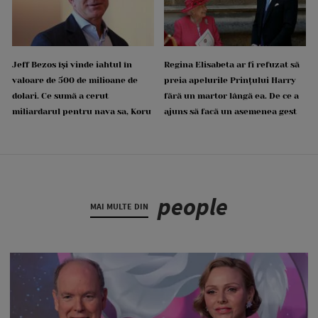
Jeff Bezos își vinde iahtul în
Regina Elisabeta ar fi refuzat să
valoare de 500 de milioane de
preia apelurile Prințului Harry
dolari. Ce sumă a cerut
fără un martor lângă ea. De ce a
miliardarul pentru nava sa, Koru
ajuns să facă un asemenea gest
people
MAI MULTE DIN