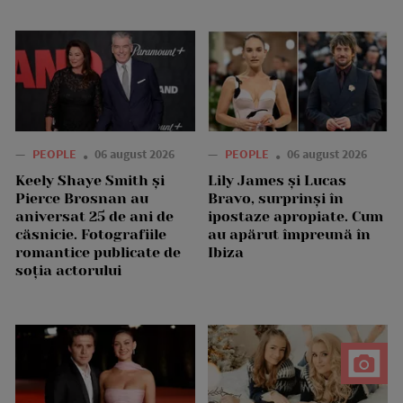
—
PEOPLE
06 august 2026
—
PEOPLE
06 august 2026
Keely Shaye Smith și
Lily James și Lucas
Pierce Brosnan au
Bravo, surprinși în
aniversat 25 de ani de
ipostaze apropiate. Cum
căsnicie. Fotografiile
au apărut împreună în
romantice publicate de
Ibiza
soția actorului