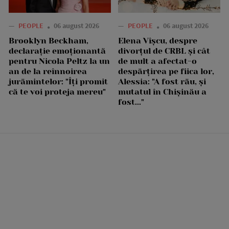
—
PEOPLE
06 august 2026
—
PEOPLE
06 august 2026
Brooklyn Beckham,
Elena Vîșcu, despre
declarație emoționantă
divorțul de CRBL și cât
pentru Nicola Peltz la un
de mult a afectat-o
an de la reînnoirea
despărțirea pe fiica lor,
jurămintelor: "Îți promit
Alessia: "A fost rău, și
că te voi proteja mereu"
mutatul în Chișinău a
fost..."