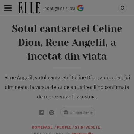
Adaugă ca sursă
Sotul cantaretei Celine
Dion, Rene Angelil, a
incetat din viata
Rene Angelil, sotul cantaretei Celine Dion, a decedat, joi
dimineata, la varsta de 73 de ani, stirea fiind confirmata
de reprezentantii acestuia.
Urmărește-ne
HOMEPAGE
/
PEOPLE
/
STIRI VEDETE
,
15.01.2016, 11:49
de
Andreea Ilie