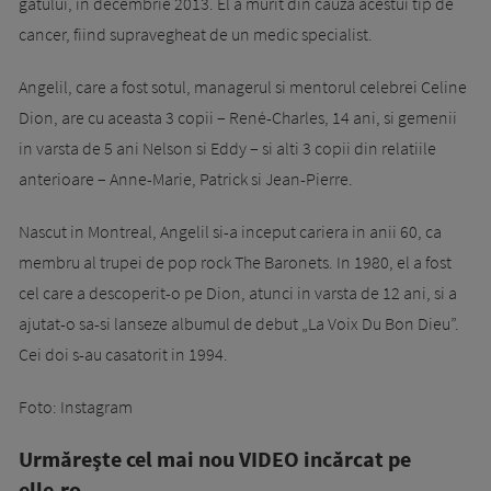
gatului, in decembrie 2013. El a murit din cauza acestui tip de
cancer, fiind supravegheat de un medic specialist.
Angelil, care a fost sotul, managerul si mentorul celebrei Celine
Dion, are cu aceasta 3 copii – René-Charles, 14 ani, si gemenii
in varsta de 5 ani Nelson si Eddy – si alti 3 copii din relatiile
anterioare – Anne-Marie, Patrick si Jean-Pierre.
Nascut in Montreal, Angelil si-a inceput cariera in anii 60, ca
membru al trupei de pop rock The Baronets. In 1980, el a fost
cel care a descoperit-o pe Dion, atunci in varsta de 12 ani, si a
ajutat-o sa-si lanseze albumul de debut „La Voix Du Bon Dieu”.
Cei doi s-au casatorit in 1994.
Foto: Instagram
Urmăreşte cel mai nou VIDEO incărcat pe
elle.ro