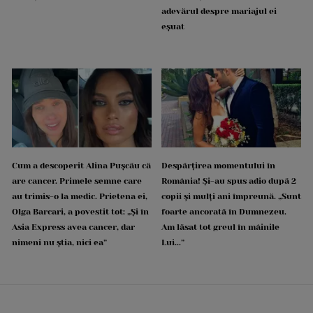
adevărul despre mariajul ei
eșuat
Cum a descoperit Alina Pușcău că
Despărțirea momentului în
are cancer. Primele semne care
România! Și-au spus adio după 2
au trimis-o la medic. Prietena ei,
copii și mulți ani împreună. „Sunt
Olga Barcari, a povestit tot: „Și în
foarte ancorată în Dumnezeu.
Asia Express avea cancer, dar
Am lăsat tot greul în mâinile
nimeni nu știa, nici ea”
Lui...”