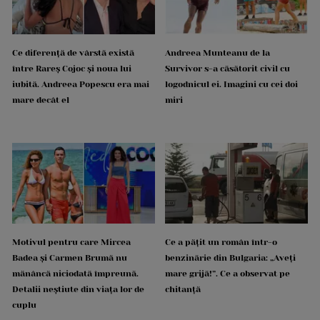
Ce diferență de vârstă există
Andreea Munteanu de la
între Rareș Cojoc și noua lui
Survivor s-a căsătorit civil cu
iubită. Andreea Popescu era mai
logodnicul ei. Imagini cu cei doi
mare decât el
miri
Motivul pentru care Mircea
Ce a pățit un român într-o
Badea și Carmen Brumă nu
benzinărie din Bulgaria: „Aveți
mănâncă niciodată împreună.
mare grijă!”. Ce a observat pe
Detalii neștiute din viața lor de
chitanță
cuplu