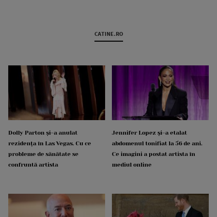
CATINE.RO
Dolly Parton și-a anulat
Jennifer Lopez și-a etalat
rezidența în Las Vegas. Cu ce
abdomenul tonifiat la 56 de ani.
probleme de sănătate se
Ce imagini a postat artista în
confruntă artista
mediul online